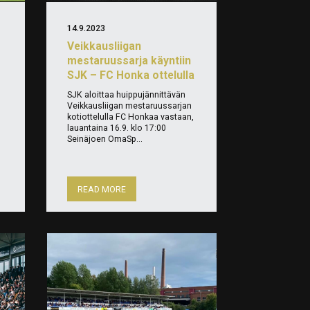
14.9.2023
Veikkausliigan
mestaruussarja käyntiin
SJK – FC Honka ottelulla
SJK aloittaa huippujännittävän
n
Veikkausliigan mestaruussarjan
kotiottelulla FC Honkaa vastaan,
lauantaina 16.9. klo 17:00
Seinäjoen OmaSp...
READ MORE