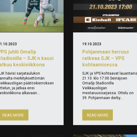
1.10.2023
19.10.2023
VPS juhlii OmaSp
Pohjanmaan herruus
tadionilla – SJK:n kausi
ratkeaa SJK – VPS
jatkuu keskiviikkona
kohtaamisessa
JK hävisi sarjataulukon
SJK ja VPS kohtaavat lauantain
annalta merkityksettömän
21.10. klo 17:00 Seinäjoen
eikkausliigan päätöskierroksen
OmaSp Stadionilla
ttelun, ja jatkaa ensi
Veikkausliigan
eskiviikkona alkavaan...
mestaruussarjassa. Ottelu on
39. Pohjanmaan derby...
READ MORE
READ MORE