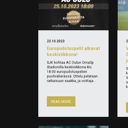
23.10.2023
2
Europudotuspelit alkavat
keskiviikkona!
S
SJK kohtaa AC Oulun OmaSp
Stadionilla keskiviikkona klo
S
18:00 europudotuspelien
k
puolivälierässä. Ottelu pelataan
V
ratkaisuun saakka, ja voittaja...
o
k
READ MORE