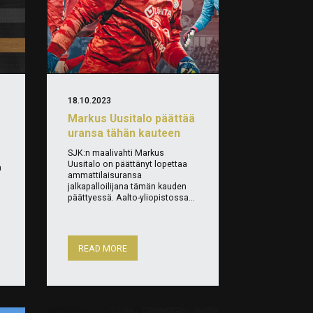
18.10.2023
Markus Uusitalo päättää
uransa tähän kauteen
SJK:n maalivahti Markus
Uusitalo on päättänyt lopettaa
a
ammattilaisuransa
jalkapalloilijana tämän kauden
päättyessä. Aalto-yliopistossa...
READ MORE