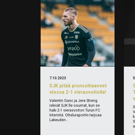
7.10.2023
5
SJK pitää pronssihaaveet
elossa 2-1 vierasvoitolla!
Valentin Gasc ja Jere Streng
iskivät SJK:lle osumat, kun se
S
haki 2-1 vierasvoiton Turun FC
V
Interistä. Otteluraportin tarjoaa
k
Lakeuden...
S
a