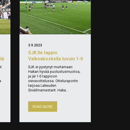
3.9.2023
SJK:lle tappio
llä
Valkeakoskella luvuin 1-0
at
SJK ei pystynyt murtamaan
Hakan hyvää puolustusmuotoa,
ja jäi 1-0 tappioon
a
vierasottelussa. Otteluraportin
tarjoaa Lakeuden
Sisäilmamestarit. Haka...
READ MORE