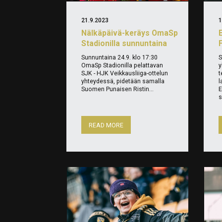
21.9.2023
1
Nälkäpäivä-keräys OmaSp
Stadionilla sunnuntaina
Sunnuntaina 24.9. klo 17:30
S
OmaSp Stadionilla pelattavan
y
SJK - HJK Veikkausliiga-ottelun
t
yhteydessä, pidetään samalla
l
Suomen Punaisen Ristin...
E
s
READ MORE