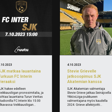
.10.2023
4.10.2023
SJK matkaa lauantaina
Stevie Grievelle
Turkuun FC Interin
jatkosopimus SJK
vieraaksi
Akatemian kanssa
JK hakee edelleen
SJK Akatemian valmentaja
eikkausliigan pronssimitalia, ja
Stevie Grieve jatkaa Seinäjoella
ohtaa lauantaina Turun Veritas
YkkösLiiga-joukkueen
tadionilla FC Interin klo 15:00
valmentajana myös kaudella
lkavassa Veikkausliigan...
2024. Grieve allekirjoitti...