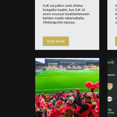
HJK sai pallon vielä ottelun
S
lisäajalla maaliin, kun SJK oli
O
ensin noussut tasatilanteeseen
k
kahden maalin takamatkalta.
V
Otteluraportin tarjoaa...
o
READ MORE