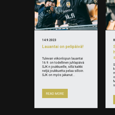
14.9.2023
8
Lauantai on pelipäivä!
Tulevan viikonlopun lauantai
16.9. on todellinen juhlapäivä
S
SJK:n joukkueille, sillä kaikki
k
neljä joukkuetta pelaa silloin.
m
SJK on myös jakanut...
o
M
s
READ MORE