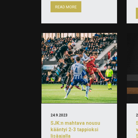
READ MORE
24.9.2023
2
SJK:n mahtava nousu
kääntyi 2-3 tappioksi
lisäajalla
S