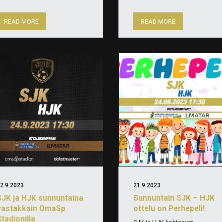
READ MORE
READ MORE
2.9.2023
21.9.2023
SJK ja HJK sunnuntaina
Sunnuntain SJK – HJK
vastakkain OmaSp
ottelu on Perhepeli!
tadionilla