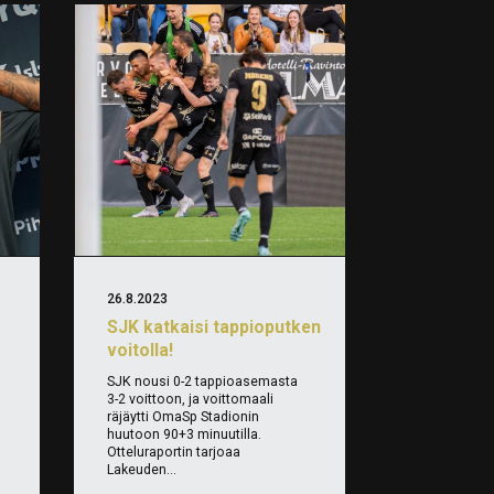
26.8.2023
SJK katkaisi tappioputken
voitolla!
SJK nousi 0-2 tappioasemasta
3-2 voittoon, ja voittomaali
räjäytti OmaSp Stadionin
huutoon 90+3 minuutilla.
Otteluraportin tarjoaa
Lakeuden...