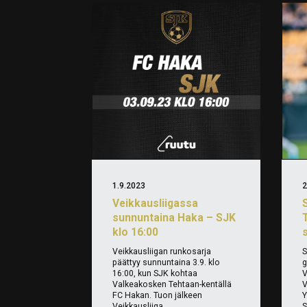
1.9.2023
2
Veikkausliigassa
sunnuntaina Haka – SJK
klo 16:00
Veikkausliigan runkosarja
S
päättyy sunnuntaina 3.9. klo
g
16:00, kun SJK kohtaa
V
Valkeakosken Tehtaan-kentällä
V
FC Hakan. Tuon jälkeen
Y
Veikkausliiga...
S