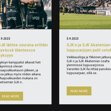
.9.2023
5.9.2023
SJK lähtee seurana erittäin
SJK:n ja SJK Akatemian
hyvässä tilanteessa
loppusarjojen pelit selvi
syksyyn
Veikkausliiga ja Ykkönen jatkuv
SJK:n ja SJK Akatemian osalta
yksyn kamppailut alkavat heti
ylemmissä loppusarjoissa.
äynnissä olevan
Varsinkin SJK:lla riittää panoksi
aajoukkuetauon jälkeen, ja
loppusarjaan, sillä se...
sa jatkuu myös niiden aikana.
aajoukkueiden mukana on
eitsemän SJK:n...
READ MORE
READ MORE