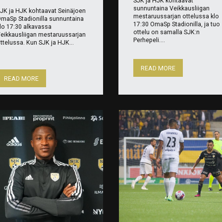
SJK ja HJK kohtaavat
sunnuntaina Veikkausliigan
JK ja HJK kohtaavat Seinäjoen
mestaruussarjan ottelussa klo
maSp Stadionilla sunnuntaina
17:30 OmaSp Stadionilla, ja tuo
lo 17:30 alkavassa
ottelu on samalla SJK:n
eikkausliigan mestaruussarjan
Perhepeli....
ttelussa. Kun SJK ja HJK...
READ MORE
READ MORE