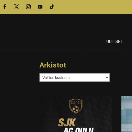
UUTISET
Arkistot
Arkistot