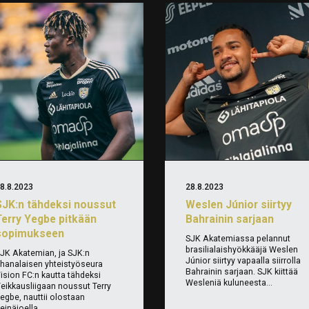
8.8.2023
28.8.2023
SJK:n tähdeksi noussut
Weslen Júnior siirtyy
Terry Yegbe pitkään
Bahrainin sarjaan
sopimukseen
SJK Akatemiassa pelannut
brasilialaishyökkääjä Weslen
JK Akatemian, ja SJK:n
Júnior siirtyy vapaalla siirrolla
hanalaisen yhteistyöseura
Bahrainin sarjaan. SJK kiittää
ision FC:n kautta tähdeksi
Wesleniä kuluneesta...
eikkausliigaan noussut Terry
egbe, nauttii olostaan
einäjoella....