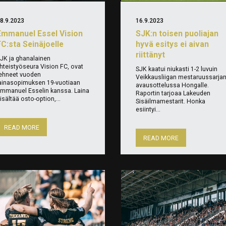
8.9.2023
16.9.2023
Emmanuel Essel Vision
SJK:n toisen puoliajan
FC:sta Seinäjoelle
hyvä esitys ei aivan
riittänyt
JK ja ghanalainen
hteistyöseura Vision FC, ovat
SJK kaatui niukasti 1-2 luvuin
ehneet vuoden
Veikkausliigan mestaruussarja
ainasopimuksen 19-vuotiaan
avausottelussa Hongalle.
mmanuel Esselin kanssa. Laina
Raportin tarjoaa Lakeuden
isältää osto-option,...
Sisäilmamestarit. Honka
esiintyi...
READ MORE
READ MORE