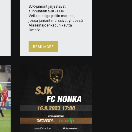
SJK-juniorit järjestävät
sunnuntain SJK - HJK
Veikkausliiga-peliin marssin,
jossa juniorit marssivat yhdessä
Alaseinäjoenkadun kautta
OmaSp...
READ MORE