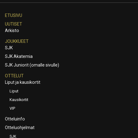
ETUSIVU
UUTISET
Arkisto
JOUKKUEET
SJK
SJK Akatemia
SJK Juniorit (omalle sivulle)
OTTELUT
Liput ja kausikortit
Liput
Kausikortit
VIP
Otteluinfo
Otteluohjelmat
SJK