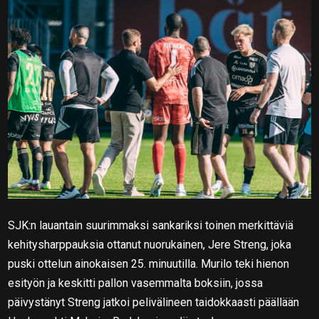
SJK:n lauantain suurimmaksi sankariksi toinen merkittäviä
kehitysharppauksia ottanut nuorukainen, Jere Streng, joka
puski ottelun ainokaisen 25. minuutilla. Murilo teki hienon
esityön ja keskitti pallon vasemmalta boksiin, jossa
päivystänyt Streng jatkoi pelivälineen taidokkaasti päällään