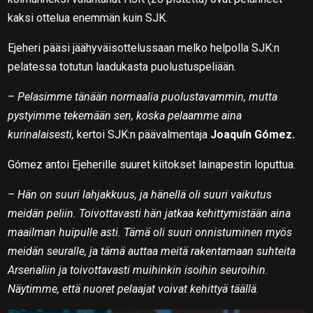
kaksi ottelua enemmän kuin SJK.
Ejeheri pääsi jäähyväisottelussaan melko helpolla SJK:n
pelatessa totutun laadukasta puolustuspeliään.
–
Pelasimme tänään normaalia puolustavammin, mutta
pystyimme tekemään sen, koska pelaamme aina
kurinalaisesti,
kertoi SJK:n päävalmentaja
Joaquín Gómez.
Gómez antoi Ejeherille suuret kiitokset lainapestin loputtua.
–
Hän on suuri lahjakkuus, ja hänellä oli suuri vaikutus
meidän peliin. Toivottavasti hän jatkaa kehittymistään aina
maailman huipulle asti. Tämä oli suuri onnistuminen myös
meidän seuralle, ja tämä auttaa meitä rakentamaan suhteita
Arsenaliin ja toivottavasti muihinkin isoihin seuroihin.
Näytimme, että nuoret pelaajat voivat kehittyä täällä.