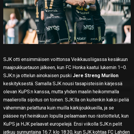
SJK otti ensimmäisen voittonsa Veikkausliigassa kesäkuun
maajoukkuetauon jälkeen, kun FC Honka kaatui lukemin 1–0.
SJK:n ja ottelun ainokaisen puski
Jere Streng Murilon
keskityksestä. Samalla SJK nousi tasapisteisiin kärjessä
olevan KuPS:n kanssa, mutta yhden maalin heikommalla
maalierolla sijoitus on toinen. SJK:lla on kuitenkin kaksi peliä
vähemmän pelattuna kuin muilla kärkijoukkueilla, ja se
pääsee nyt heinäkuun lopulla pelaamaan nuo rästiottelut, kun
KuPS ja HJK pelaavat europelejä. Ensi viikolla SJK:n pelit
jatkuu sunnuntaina 16.7. klo 18:30, kun SJK kohtaa FC Lahden