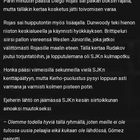
Parin minuutin päästä Diego Rojas sai paikan boksin rajalla,
mutta tälläkin kertaa kosketus jätti toivomisen varaa.
Rojas sai huipputontin myös lisäajalla. Dunwoody teki hienon
riiston keskialueella ja käynnisti hyökkäyksen. Brittipeluri
siirsi pallon viereensä Weslen Júniorille, joka jatkoi
välittömästi Rojasille maalin eteen. Tällä kertaa Rudakov
joutui torjuntatöihin, ja lopputulemana oli SJK:n kulmapotku.
Honka pääsi viimeisillä sekunneilla vielä SJK:n
kenttäpäätyyn, mutta Kerho-puolustus pysyi loppuun asti
varmana ja varmisti kolmen pisteen potin.
Ejeherin lähtö on jäämässä SJK:n kesän siirtoikkunan
ainoaksi muutokseksi.
–
Olemme todella hyviä tällä ryhmällä, joten meille ei ole
tulossa uusia pelaajia eikä kukaan ole lähdössä,
Gómez
painotti.