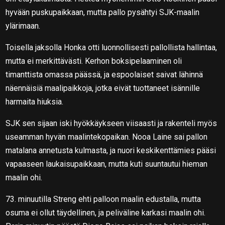
hyvään puskupaikkaan, mutta pallo pysähtyi SJK-maalin
ylärimaan.
Toisella jaksolla Honka otti luonnollisesti pallollista hallintaa,
mutta ei merkittävästi. Kerhon boksipelaaminen oli
timanttista omassa päässä, ja espoolaiset saivat lähinnä
näennäisiä maalipaikkoja, jotka eivät tuottaneet isännille
harmaita hiuksia.
SJK sen sijaan iski hyökkäykseen viisaasti ja rakenteli myös
useamman hyvän maalintekopaikan. Nooa Laine sai pallon
matalana annetusta kulmasta, ja nuori keskikenttämies pääsi
vapaaseen laukaisupaikkaan, mutta kuti suuntautui hieman
maalin ohi.
73. minuutilla Streng ehti palloon maalin edustalla, mutta
osuma ei ollut täydellinen, ja peliväline karkasi maalin ohi.