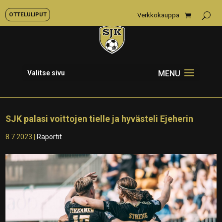
OTTELULIPUT
Verkkokauppa
Valitse sivu
SJK palasi voittojen tielle ja hyvästeli Ejeherin
8.7.2023
|
Raportit