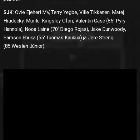
SJK:
Ovie Ejeheri MV, Terry Yegbe, Ville Tikkanen, Matej
Hradecky, Murilo, Kingsley Ofori, Valentin Gasc (85′ Pyry
Hannola), Nooa Laine (70′ Diego Rojas), Jake Dunwoody,
Samson Ebuka (55′ Tuomas Kaukua) ja Jere Streng
(85’Weslen Júnior).