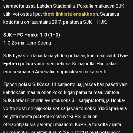
vierasottelussa Lahden Stadionilla. Paikalle matkaava SJK-
väki voi ostaa liput
tästä linkistä ennakkoon
. Seuraava
kotiottelu on lauantaina 29.7. pelattava SJK – HJK.
SJK – FC Honka 1-0 (1–0)
1-0 25 min Jere Streng
SJK hyvästeli lauantaina yhden pelaajan, kun maalivahti
Ovie
Ejeheri
pelasi viimeisen pelinsä Seinäjoella. Hän palaa
emoseuraansa Arsenaliin sopimuksen mukaisesti.
Ejeheri pelasi SJK:ssa 14 sarjaottelua, joissa hän päästi vain
kahdeksan maalia ollen koko liigan parhaita maalivahteja.
SJK keräsi Ejeherin avustuksella 31 sarjapistettä, ja Honka-
voitto nosti seinäjokelaiset sarjassa toiseksi. Ykköspaikalla
on yhtä monta pistettä kerännyt KuPS, jolla on
eteläpohjalaisia parempi maaliero. KuPS ja toiselta sijalta
kolmanneksi valahtanut HJK (28 pistettä) ovat pelanneet