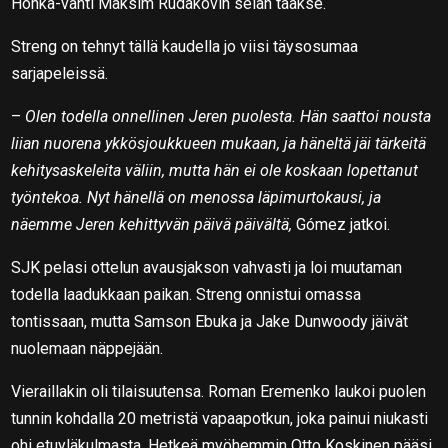
Honka-vahti Maksim Rudakovin selän taakse.
Streng on tehnyt tällä kaudella jo viisi täysosumaa
sarjapeleissä.
–
Olen todella onnellinen Jeren puolesta. Hän saattoi nousta
liian nuorena ykkösjoukkueen mukaan, ja häneltä jäi tärkeitä
kehitysaskeleita väliin, mutta hän ei ole koskaan lopettanut
työntekoa. Nyt hänellä on menossa läpimurtokausi, ja
näemme Jeren kehittyvän päivä päivältä,
Gómez jatkoi.
SJK pelasi ottelun avausjakson vahvasti ja loi muutaman
todella laadukkaan paikan. Streng onnistui omassa
tontissaan, mutta Samson Ebuka ja Jake Dunwoody jäivät
nuolemaan näppejään.
Vieraillakin oli tilaisuutensa. Roman Eremenko laukoi puolen
tunnin kohdalla 20 metristä vapaapotkun, joka painui niukasti
ohi etuyläkulmasta. Hetkeä myöhemmin Otto Koskinen pääsi