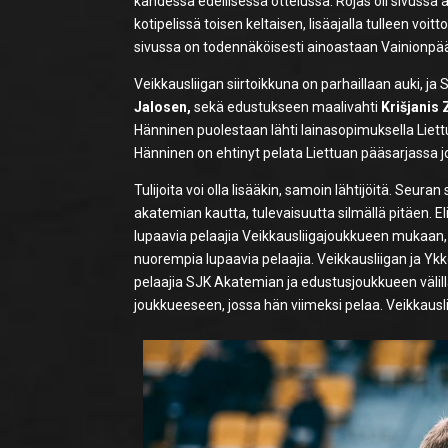
kahdessa edellisessä ottelussa. Rojas oli sivussa
kotipelissä toisen keltaisen, lisäajalla tulleen voi
sivussa on todennäköisesti ainoastaan Vainionpä
Veikkausliigan siirtoikkuna on parhaillaan auki, j
Jalosen,
sekä edustukseen maalivahti
Krišjanis 
Hänninen puolestaan lähti lainasopimuksella Liett
Hänninen on ehtinyt pelata Liettuan pääsarjassa j
Tulijoita voi olla lisääkin, samoin lähtijöitä. Seur
akatemian kautta, tulevaisuutta silmällä pitäen. 
lupaavia pelaajia Veikkausliigajoukkueen mukaan,
nuorempia lupaavia pelaajia. Veikkausliigan ja Ykkö
pelaajia SJK Akatemian ja edustusjoukkueen välillä 
joukkueeseen, jossa hän viimeksi pelaa. Veikkausli