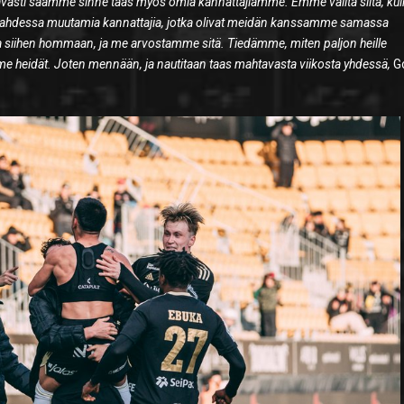
ttavasti saamme sinne taas myös omia kannattajiamme. Emme välitä siitä, ku
me Lahdessa muutamia kannattajia, jotka olivat meidän kanssamme samassa
nsa siihen hommaan, ja me arvostamme sitä. Tiedämme, miten paljon heille
e heidät. Joten mennään, ja nautitaan taas mahtavasta viikosta yhdessä,
G