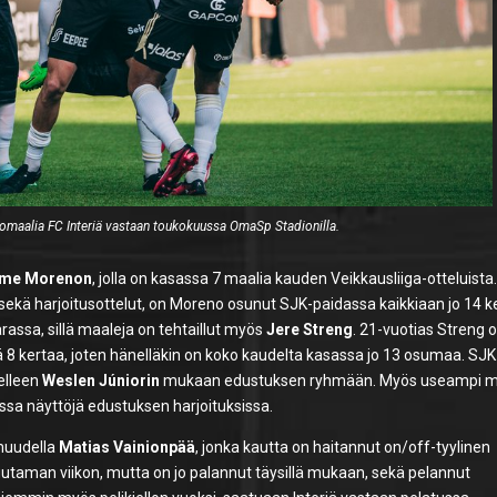
omaalia FC Interiä vastaan toukokuussa OmaSp Stadionilla.
ime Morenon
, jolla on kasassa 7 maalia kauden Veikkausliiga-otteluista
 sekä harjoitusottelut, on Moreno osunut SJK-paidassa kaikkiaan jo 14 k
rassa, sillä maaleja on tehtaillut myös
Jere Streng
. 21-vuotias Streng 
sä 8 kertaa, joten hänelläkin on koko kaudelta kasassa jo 13 osumaa. SJK
elleen
Weslen Júniorin
mukaan edustuksen ryhmään. Myös useampi 
ssa näyttöjä edustuksen harjoituksissa.
muudella
Matias Vainionpää
, jonka kautta on haitannut on/off-tyylinen
uutaman viikon, mutta on jo palannut täysillä mukaan, sekä pelannut