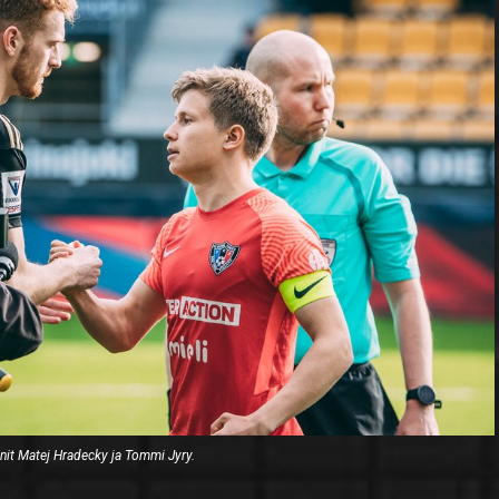
nit Matej Hradecky ja Tommi Jyry.