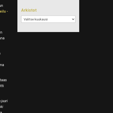
un
Arkistot
ilu -
Arkistot
.
on
ana
n
ina
 taas
tti
 juuri
oki
ja