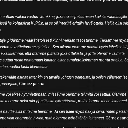
rittäin vaikea vastus. Joukkue, joka tekee pelaamisen kaikille vastustajille
ä he kohtasivat KuPS:n, ja se oli Interiltä erittäin hyvä ottelu. Heillä olisi oll
i.
tustaja, pidämme määrätietoisesti kiinni meidän tasostamme. Tiedämme myö
idän tavoitteitamme ajatellen. Sen aikana voimme päästä hyvin lähelle niitä,
kaikkemme, että otamme pisteitä joka ottelusta, ja jotta olemme valmiita,
n. Se auttaa meitä voittamaan kauden aikana mahdollisimman monta ottelua. S
aa nauttia tästä tilanteesta.
kemään asioita jotenkin eri tavalla, johtuen paineista, ja pelien vähenemise
ppusarjaan,
Gómez jatkaa.
me voi alkaa nyt miettimään, missä me olemme tai mitä voi sattua. Olemme
 mitä teemme sekä olla ylpeitä siitä työmäärästä, mitä olemme tähän laittaneet
imme nauttia siitä mitä me teemme. Ja sen tulee myös näkyä siinä, miten pela
mme vain enemmän hyvää, mitä olemme työnä tähän laittaneet,
Gómez sano