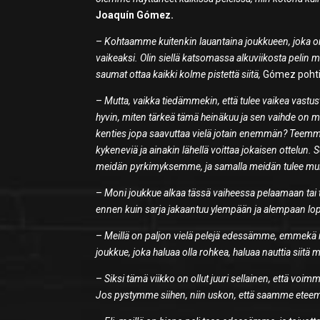
Joaquín Gómez.
–
Kohtaamme kuitenkin lauantaina joukkueen, joka on e
vaikeaksi. Olin siellä katsomassa alkuviikosta pelin miss
saumat ottaa kaikki kolme pistettä siitä,
Gómez pohti
–
Mutta, vaikka tiedämmekin, että tulee vaikea vas
hyvin, miten tärkeä tämä heinäkuu ja sen vaihde on me
kenties jopa saavuttaa vielä jotain enemmän? Teemme 
kykeneviä ja ainakin lähellä voittaa jokaisen ottelu
meidän pyrkimyksemme, ja samalla meidän tulee muist
–
Moni joukkue alkaa tässä vaiheessa pelaamaan tai te
ennen kuin sarja jakaantuu ylempään ja alempaan lo
–
Meillä on paljon vielä pelejä edessämme, emmekä 
joukkue, joka haluaa olla rohkea, haluaa nauttia siitä
–
Siksi tämä viikko on ollut juuri sellainen, että vo
Jos pystymme siihen, niin uskon, että saamme etee