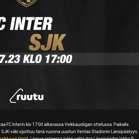
a FC Interin klo 17:00 alkavassa Veikkausliigan ottelussa. Paikalle
JK-väki sijoittuu tänä vuonna uusitun Veritas Stadionin Länsipäätyyn,
nakkoon tästä
. Lippua ostaessa tulee valita itse Länsipäädyn lohko P.