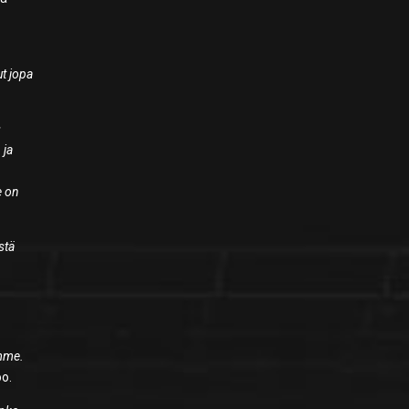
ut jopa
s
 ja
e on
stä
.
amme.
o.