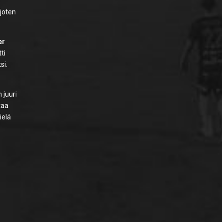
 joten
er
ti
si.
 juuri
taa
ielä
a