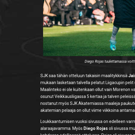
Diego Rojas tuulettamassa voitt
SJK saa tähän otteluun takaisin maalitykkinsä
Ja
mukaan lasketaan talvella pelatut Liigacupin pelit
Maalinteko ei ole kuitenkaan ollut vain Morenon va
osunut Veikkausliigassa 5 kertaa ja talven peleis
nostanut myös SJK Akatemiassa maaleja paukut
akatemian pelaaja on ollut viime viikkoina antama
Loukkaantumisen vuoksi sivussa on edelleen var
alaraajavamma. Myös
Diego Rojas
oli sivussa m