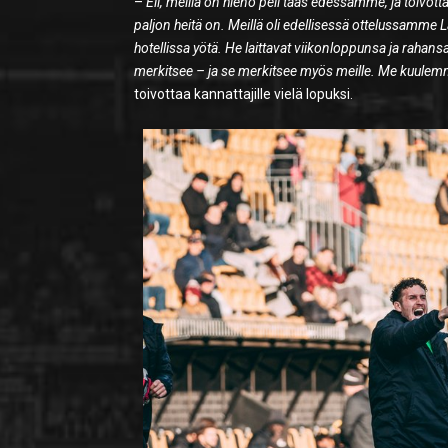
–
Eli, meillä on hieno peli taas edessämme, ja toivo
paljon heitä on. Meillä oli edellisessä ottelussam
hotellissa yötä. He laittavat viikonloppunsa ja raha
merkitsee – ja se merkitsee myös meille. Me kuulemm
toivottaa kannattajille vielä lopuksi.