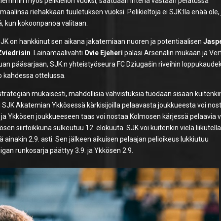
 aiemmin myös pelikiellon vuoksi, saatuaan Interiä vastaan pelatussa
ttomaalinsa riehakkaan tuuletuksen vuoksi. Pelikieltoja ei SJK:lla enää ole,
ä, kun kokoonpanoa valitaan.
a SJK on hankkinut sen aikana jakatemiaan nuoren ja potentiaalisen
Jasp
Zviedrisin
. Lainamaalivahti
Ovie Ejeheri
palasi Arsenalin mukaan ja Vert
uan pääsarjaan, SJK:n yhteistyöseura FC Dziugašin riveihin loppukaudek
o kahdessa ottelussa.
an strategian mukaisesti, mahdollisia vahvistuksia tuodaan sisään kuitenkin
Eli SJK Akatemian Ykkösessä kärkisijoilla pelaavasta joukkueesta voi nos
 ja Ykkösen joukkueeseen taas voi nostaa Kolmosen kärjessä pelaavia v
sen siirtoikkuna sulkeutuu 12. elokuuta. SJK voi kuitenkin vielä liikutell
ainakin 2.9. asti. Sen jälkeen aikuisen pelaajan pelioikeus lukkiutuu
igan runkosarja päättyy 3.9. ja Ykkösen 2.9.