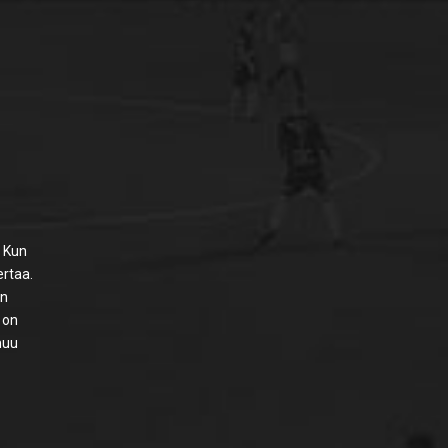
. Kun
ertaa.
on
 on
muu