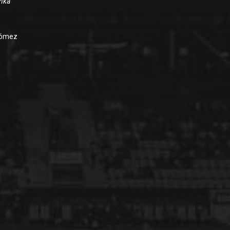
inka
ómez