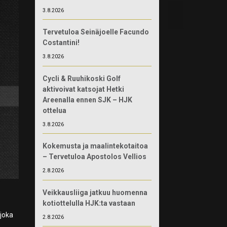
3.8.2026
Tervetuloa Seinäjoelle Facundo
Costantini!
3.8.2026
Cycli & Ruuhikoski Golf
aktivoivat katsojat Hetki
Areenalla ennen SJK – HJK
ottelua
3.8.2026
Kokemusta ja maalintekotaitoa
– Tervetuloa Apostolos Vellios
2.8.2026
Veikkausliiga jatkuu huomenna
kotiottelulla HJK:ta vastaan
 joka
2.8.2026