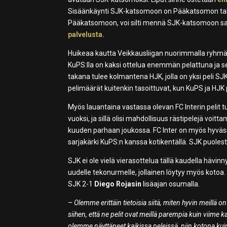
Sisäänkäynti SJK-katsomoon on Pääkatsomon taka
Pääkatsomoon, voi silti mennä SJK-katsomoon samal
palvelusta.
Huikeaa kautta Veikkausliigan nuorimmalla ryhmäl
KuPS:lla on kaksi ottelua enemmän pelattuna ja 
takana tulee kolmantena HJK, jolla on yksi peli SJ
pelimäärät kuitenkin tasoittuvat, kun KuPS ja HJK 
Myös lauantaina vastassa olevan FC Interin pelit t
vuoksi, ja sillä olisi mahdollisuus rästipelejä voi
kuuden parhaan joukossa. FC Inter on myös hyväss
sarjakärki KuPS:n kanssa kotikentällä. SJK puoles
SJK ei ole vielä vierasottelua tällä kaudella hävin
uudelle tekonurmelle, jollainen löytyy myös kotoa. 
SJK 2-1
Diego Rojasin
lisäajan osumalla.
–
Olemme erittäin tietoisia siitä, miten hyvin meillä o
siihen, että ne pelit ovat meillä parempia kuin viime
olemme näyttäneet kaikissa peleissä, niin kotona kuin 