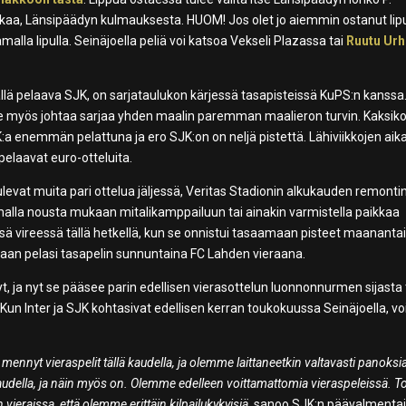
a, Länsipäädyn kulmauksesta. HUOM! Jos olet jo aiemmin ostanut lip
la lipulla. Seinäjoella peliä voi katsoa Vekseli Plazassa tai
Ruutu Urhe
lä pelaava SJK, on sarjataulukon kärjessä tasapisteissä KuPS:n kanssa
se myös johtaa sarjaa yhden maalin paremman maalieron turvin. Kaksik
K:a enemmän pelattuna ja ero SJK:on on neljä pistettä. Lähiviikkojen aik
pelaavat euro-otteluita.
ulevat muita pari ottelua jäljessä, Veritas Stadionin alkukauden remonti
ttamalla nousta mukaan mitalikamppailuun tai ainakin varmistella paikkaa
ä vireessä tällä hetkellä, kun se onnistui tasaamaan pisteet maananta
taan pelasi tasapelin sunnuntaina FC Lahden vieraana.
nyt, ja nyt se pääsee parin edellisen vierasottelun luonnonnurmen sijasta
Kun Inter ja SJK kohtasivat edellisen kerran toukokuussa Seinäjoella, voi
n mennyt vieraspelit tällä kaudella, ja olemme laittaneetkin valtavasti panoksia
 kaudella, ja näin myös on. Olemme edelleen voittamattomia vieraspeleissä. T
vieraissa, että olemme erittäin kilpailukykyisiä,
sanoo SJK:n päävalmenta