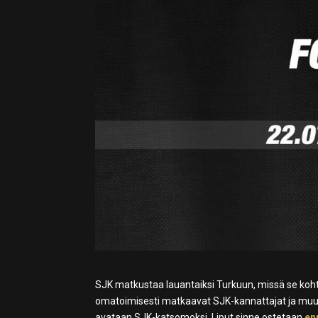
SJK matkustaa lauantaiksi Turkuun, missä se kohta
omatoimisesti matkaavat SJK-kannattajat ja muu S
avataan SJK-katsomoksi. Liput sinne ostetaan
en