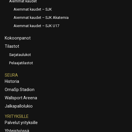
Aiemmat kaudet
Aiemmat kaudet – SJK
Aiemmat kaudet – SJK Akatemia
Aiemmat kaudet – SJK U17
Kokoonpanot
Tilastot
Sarjataulukot
Pelaajatilastot
SEURA
Historia
OmaSp Stadion
Wallsport Areena
Jalkapallolukio
YRITYKSILLE
Palvelut yrityksille
Yhteistyössä