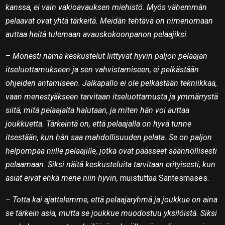
kanssa, ei vain vakioavauksen miehistö. Myös vähemmän
pelaavat ovat yhtä tärkeitä. Meidän tehtävä on nimenomaan
auttaa heitä tulemaan avauskokoonpanon pelaajiksi.
–
Monesti nämä keskustelut liittyvät hyvin paljon pelaajan
itseluottamukseen ja sen vahvistamiseen, ei pelkästään
ohjeiden antamiseen. Jalkapallo ei ole pelkästään tekniikkaa,
vaan menestyäkseen tarvitaan itseluottamusta ja ymmärrystä
siitä, mitä pelaajalta halutaan, ja miten hän voi auttaa
joukkuetta. Tärkeintä on, että pelaajalla on hyvä tunne
itsestään, kun hän saa mahdollisuuden pelata. Se on paljon
helpompaa niille pelaajille, jotka ovat päässeet säännöllisesti
pelaamaan. Siksi näitä keskusteluita tarvitaan erityisesti, kun
asiat eivät ehkä mene niin hyvin,
muistuttaa Santesmases.
–
Totta kai ajattelemme, että pelaajaryhmä ja joukkue on aina
se tärkein asia, mutta se joukkue muodostuu yksilöistä. Siksi