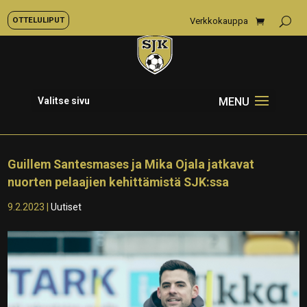
OTTELULIPUT
Verkkokauppa
Valitse sivu
Guillem Santesmases ja Mika Ojala jatkavat
nuorten pelaajien kehittämistä SJK:ssa
9.2.2023
|
Uutiset