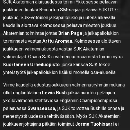
SJK Akatemian alaisuudessa toimii Ykkösessä pelaavan
joukkueen lisäksi B-nuorten SM-sarjaa pelaava SJK U17-
joukkue, SJK-vetoinen jalkapallolukio ja uutena alkavalla
kaudella aloittava Kolmosessa pelaava miesten joukkue.
Akatemian toimintaa johtaa
Brian Page
ja jalkapallolukion
toiminnasta vastaa
Arttu Aromaa
. Kolmosessa aloittavan
joukkueen valmennuksesta vastaa SJK Akatemian
valmentajat. Osana SJK:n valmennusosaamista toimii myös
Kuortaneen Urheiluopisto
, jonka kanssa SJK tekee
yhteistyötä jalkapallolukion lisäksi monella osa-alueella.
Viime kaudella edustusjoukkueen valmennusryhmän mukana
ollut englantilainen
Lewis Bush
jatkaa nuorten pelaajien
yksilövalmennustehtävissä Englannin Championshipissa
pelaavassa
Swanseassa,
ja SJK toivottaa Bushille onnea ja
menestystä uudessa tehtävässään. Myös SJK Akatemian
joukkueenjohtajana pitkään toiminut
Jorma Tuohisaari
ei