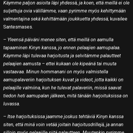
Käymme paljon asioita läpi yhdessä, ja koen, että meillä ei ole
suljettuja ovia välillämme, vaan pyrimme myös kehittymään
valmentajina sekä kehittämään joukkuetta yhdessä,
kuvailee
Santesmases.
–
Yleensä päiväni menee siten, että meillä on aamulla
tapaaminen Kinyn kanssa, jo ennen pelaajien aamupalaa.
Käymme läpi tulevaa harjoitusta ja selvitämme palautteet
pelaajien aamusta – ettei kukaan ole kipeänä tai muuta
vastaavaa. Minun hommanani on myös valmistella
aamupalaveriin harjoituksen kuvat ja videot, jotta kaikki on
pelaajille valmiina, kun he tulevat palaveriin, missä saavat
tiedon heti aamupalan jälkeen, mitä tänään harjoituksissa on
luvassa.
–
Itse harjoituksissa jaamme joskus tehtäviä Kinyn kanssa
siten, että minä voin vetää joitain harjoitusdrillejä, ja annan
silloin myös pelaajille siitä palautteen. Muutenkin pyrimme