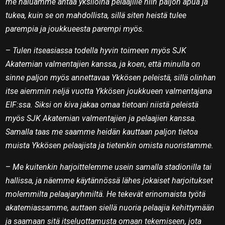
me haluamme antaa yksilöinä pelaajille niin paljon apua ja
tukea, kuin se on mahdollista, sillä siten heistä tulee
parempia ja joukkueesta parempi myös.
–
Tulen itseasiassa todella hyvin toimeen myös SJK
Akatemian valmentajien kanssa, ja koen, että minulla on
sinne paljon myös annettavaa Ykkösen peleistä, sillä olinhan
itse aiemmin neljä vuotta Ykkösen joukkueen valmentajana
EIF:ssa. Siksi on kiva jakaa omaa tietoani niistä peleistä
myös SJK Akatemian valmentajien ja pelaajien kanssa.
Samalla taas me saamme heidän kauttaan paljon tietoa
muista Ykkösen pelaajista ja tietenkin omista nuoristamme.
–
Me kuitenkin harjoittelemme usein samalla stadionilla tai
hallissa, ja näemme käytännössä lähes jokaiset harjoitukset
molemmilta pelaajaryhmiltä. He tekevät erinomaista työtä
akatemiassamme, auttaen siellä nuoria pelaajia kehittymään
ja saamaan sitä itseluottamusta omaan tekemiseen, jota