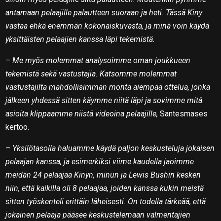
antamaan pelaajille palautteen suoraan ja heti. Tässä Kiny
vastaa ehkä enemmän kokonaiskuvasta, ja minä voin käydä
yksittäisten pelaajien kanssa läpi tekemistä.
–
Me myös molemmat analysoimme oman joukkueen
tekemistä sekä vastustajia. Katsomme molemmat
vastustajilta mahdollisimman monta aiempaa ottelua, jonka
jälkeen yhdessä sitten käymme niitä läpi ja sovimme mitä
asioita klippaamme niistä videoina pelaajille,
Santesmases
kertoo.
–
Yksilötasolla haluamme käydä paljon keskusteluja jokaisen
pelaajan kanssa, ja esimerkiksi viime kaudella jaoimme
meidän 24 pelaajaa Kinyn, minun ja Lewis Bushin kesken
niin, että kaikilla oli 8 pelaajaa, joiden kanssa kukin meistä
sitten työskenteli erittäin läheisesti. On todella tärkeää, että
jokainen pelaaja pääsee keskustelemaan valmentajien