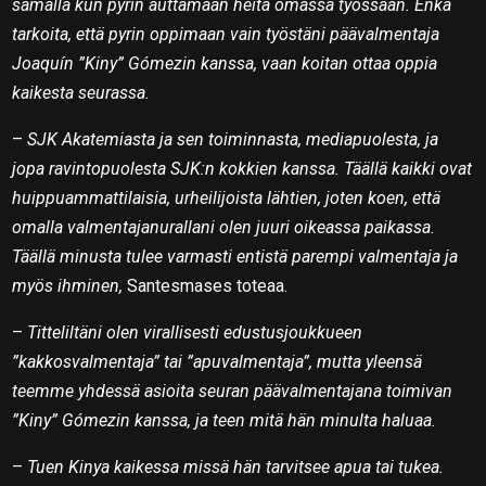
samalla kun pyrin auttamaan heitä omassa työssään. Enkä
tarkoita, että pyrin oppimaan vain työstäni päävalmentaja
Joaquín ”Kiny” Gómezin kanssa, vaan koitan ottaa oppia
kaikesta seurassa.
–
SJK Akatemiasta ja sen toiminnasta, mediapuolesta, ja
jopa ravintopuolesta SJK:n kokkien kanssa. Täällä kaikki ovat
huippuammattilaisia, urheilijoista lähtien, joten koen, että
omalla valmentajanurallani olen juuri oikeassa paikassa.
Täällä minusta tulee varmasti entistä parempi valmentaja ja
myös ihminen,
Santesmases toteaa.
–
Titteliltäni olen virallisesti edustusjoukkueen
”kakkosvalmentaja” tai ”apuvalmentaja”, mutta yleensä
teemme yhdessä asioita seuran päävalmentajana toimivan
”Kiny” Gómezin kanssa, ja teen mitä hän minulta haluaa.
–
Tuen Kinya kaikessa missä hän tarvitsee apua tai tukea.