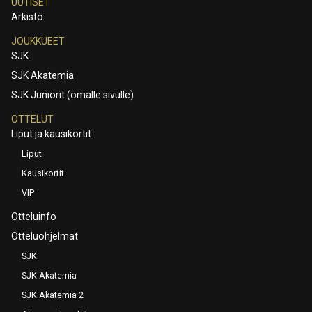
UUTISET
Arkisto
JOUKKUEET
SJK
SJK Akatemia
SJK Juniorit (omalle sivulle)
OTTELUT
Liput ja kausikortit
Liput
Kausikortit
VIP
Otteluinfo
Otteluohjelmat
SJK
SJK Akatemia
SJK Akatemia 2