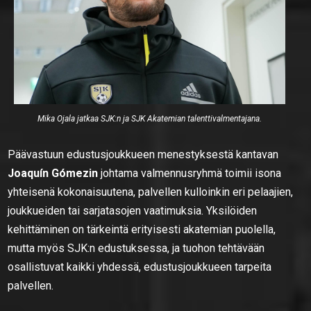
Mika Ojala jatkaa SJK:n ja SJK Akatemian talenttivalmentajana.
Päävastuun edustusjoukkueen menestyksestä kantavan
Joaquín Gómezin
johtama valmennusryhmä toimii isona
yhteisenä kokonaisuutena, palvellen kulloinkin eri pelaajien,
joukkueiden tai sarjatasojen vaatimuksia. Yksilöiden
kehittäminen on tärkeintä erityisesti akatemian puolella,
mutta myös SJK:n edustuksessa, ja tuohon tehtävään
osallistuvat kaikki yhdessä, edustusjoukkueen tarpeita
palvellen.