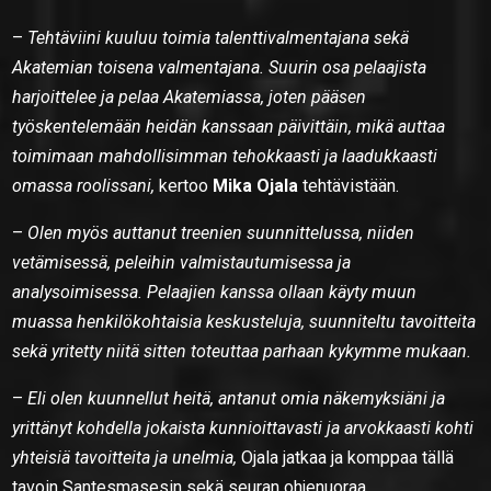
–
Tehtäviini kuuluu toimia talenttivalmentajana sekä
Akatemian toisena valmentajana. Suurin osa pelaajista
harjoittelee ja pelaa Akatemiassa, joten pääsen
työskentelemään heidän kanssaan päivittäin, mikä auttaa
toimimaan mahdollisimman tehokkaasti ja laadukkaasti
omassa roolissani,
kertoo
Mika Ojala
tehtävistään.
–
Olen myös auttanut treenien suunnittelussa, niiden
vetämisessä, peleihin valmistautumisessa ja
analysoimisessa. Pelaajien kanssa ollaan käyty muun
muassa henkilökohtaisia keskusteluja, suunniteltu tavoitteita
sekä yritetty niitä sitten toteuttaa parhaan kykymme mukaan.
–
Eli olen kuunnellut heitä, antanut omia näkemyksiäni ja
yrittänyt kohdella jokaista kunnioittavasti ja arvokkaasti kohti
yhteisiä tavoitteita ja unelmia,
Ojala jatkaa ja komppaa tällä
tavoin Santesmasesin sekä seuran ohjenuoraa.