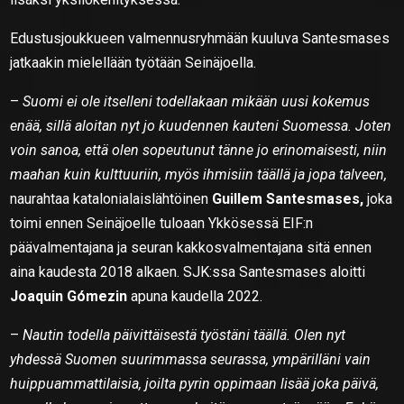
Edustusjoukkueen valmennusryhmään kuuluva Santesmases
jatkaakin mielellään työtään Seinäjoella.
–
Suomi ei ole itselleni todellakaan mikään uusi kokemus
enää, sillä aloitan nyt jo kuudennen kauteni Suomessa. Joten
voin sanoa, että olen sopeutunut tänne jo erinomaisesti, niin
maahan kuin kulttuuriin, myös ihmisiin täällä ja jopa talveen,
naurahtaa katalonialaislähtöinen
Guillem Santesmases,
joka
toimi ennen Seinäjoelle tuloaan Ykkösessä EIF:n
päävalmentajana ja seuran kakkosvalmentajana sitä ennen
aina kaudesta 2018 alkaen. SJK:ssa Santesmases aloitti
Joaquin Gómezin
apuna kaudella 2022.
–
Nautin todella päivittäisestä työstäni täällä. Olen nyt
yhdessä Suomen suurimmassa seurassa, ympärilläni vain
huippuammattilaisia, joilta pyrin oppimaan lisää joka päivä,