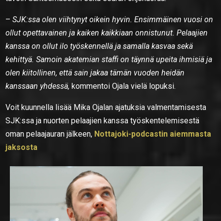
–
SJK:ssa olen viihtynyt oikein hyvin. Ensimmäinen vuosi on
ollut opettavainen ja kaiken kaikkiaan onnistunut. Pelaajien
kanssa on ollut ilo työskennellä ja samalla kasvaa sekä
kehittyä. Samoin akatemian staffi on täynnä upeita ihmisiä ja
olen kiitollinen, että sain jakaa tämän vuoden heidän
kanssaan yhdessä,
kommentoi Ojala vielä lopuksi.
Voit kuunnella lisää Mika Ojalan ajatuksia valmentamisesta
SJK:ssa ja nuorten pelaajien kanssa työskentelemisestä
oman pelaajauran jälkeen,
Nottajoki-podcastin aiemmasta
jaksosta