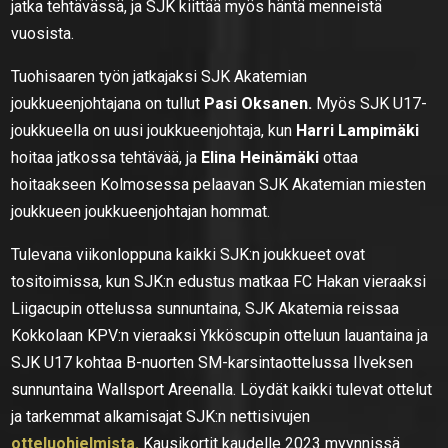
jatka tehtävässä, ja SJK kiittää myös häntä menneistä
vuosista.
Tuohisaaren työn jatkajaksi SJK Akatemian
joukkueenjohtajana on tullut
Pasi Oksanen.
Myös SJK U17-
joukkueella on uusi joukkueenjohtaja, kun
Harri Lampimäki
hoitaa jatkossa tehtävää, ja
Elina Heinämäki
ottaa
hoitaakseen Kolmosessa pelaavan SJK Akatemian miesten
joukkueen joukkueenjohtajan hommat.
Tulevana viikonloppuna kaikki SJK:n joukkueet ovat
tositoimissa, kun SJK:n edustus matkaa FC Hakan vieraaksi
Liigacupin ottelussa sunnuntaina, SJK Akatemia reissaa
Kokkolaan KPV:n vieraaksi Ykköscupin otteluun lauantaina ja
SJK U17 kohtaa B-nuorten SM-karsintaottelussa Ilveksen
sunnuntaina Wallsport Areenalla. Löydät kaikki tulevat ottelut
ja tarkemmat alkamisajat SJK:n nettisivujen
otteluohjelmista.
Kausikortit kaudelle 2023 myynnissä