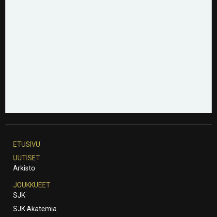
ETUSIVU
UUTISET
Arkisto
JOUKKUEET
SJK
SJK Akatemia