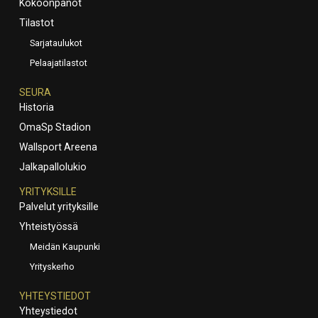
Kokoonpanot
Tilastot
Sarjataulukot
Pelaajatilastot
SEURA
Historia
OmaSp Stadion
Wallsport Areena
Jalkapallolukio
YRITYKSILLE
Palvelut yrityksille
Yhteistyössä
Meidän Kaupunki
Yrityskerho
YHTEYSTIEDOT
Yhteystiedot