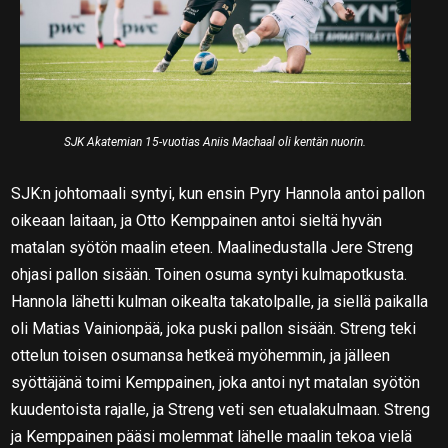
SJK Akatemian 15-vuotias Aniis Machaal oli kentän nuorin.
SJK:n johtomaali syntyi, kun ensin Pyry Hannola antoi pallon
oikeaan laitaan, ja Otto Kemppainen antoi sieltä hyvän
matalan syötön maalin eteen. Maalinedustalla Jere Streng
ohjasi pallon sisään. Toinen osuma syntyi kulmapotkusta.
Hannola lähetti kulman oikealta takatolpalle, ja siellä paikalla
oli Matias Vainionpää, joka puski pallon sisään. Streng teki
ottelun toisen osumansa hetkeä myöhemmin, ja jälleen
syöttäjänä toimi Kemppainen, joka antoi nyt matalan syötön
kuudentoista rajalle, ja Streng veti sen etualakulmaan. Streng
ja Kemppainen pääsi molemmat lähelle maalin tekoa vielä