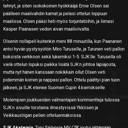
tehnyt, ja siten isokokoinen hyökkääjä Emie Olsen sai
päälleen maalivahdin kamat ja pelasi ottelun loppuun
maalissa. Olsen pääsi heti myös torjuntatöihin, ja liimasi
Kasper Paanasen vedon aivan maaliviivalta.
Olsenin nollapeli kuitenkin meni 88 minuutilla, kun Paananen
antoi hyvän pystysyötön Miro Turuselle, ja Turunen veti pallon
boksista verkkoon sekä lukemiksi 1-5. SJK:lle. Turusella oli
vielä ottelun lopuksi paikka lisätä SJK:n johtoa läpiajosta,
mutta nyt hänen kanssaan nokikkain ollut Olsen veti
pidemmän korren ja nappasi pallon. Ottelu päättyi pian tuon
jälkeen, ja SJK etenee Suomen Cupin 4.kierrokselle.
Molempien joukkueiden valmentajien kommentteja tulossa
SJK:n sivuille torstaina ilmestyvissä Ykkösen ja
Veikkausliigan pelien otteluennakoissa.
SJK Akatemia
: Topi Säilynoja MV (78’ joutui jättämään