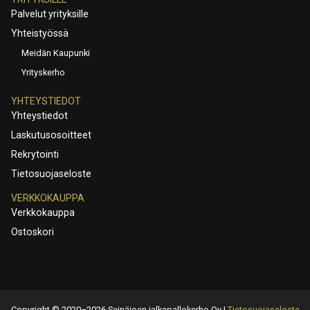
Palvelut yrityksille
Yhteistyössä
Meidän Kaupunki
Yrityskerho
YHTEYSTIEDOT
Yhteystiedot
Laskutusosoitteet
Rekrytointi
Tietosuojaseloste
VERKKOKAUPPA
Verkkokauppa
Ostoskori
Copyright © 2020–2026 Seinäjoen jalkapallokerho Oy |
Tietosuojaseloste