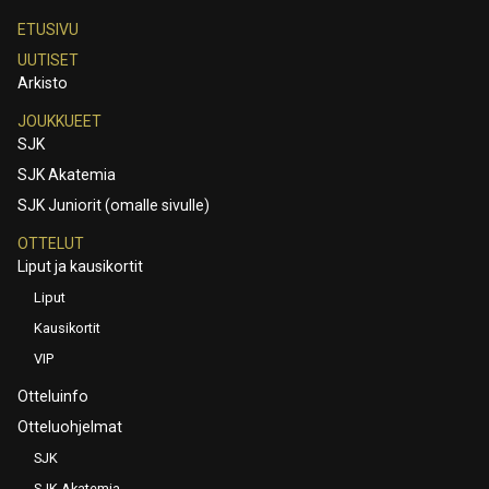
ETUSIVU
UUTISET
Arkisto
JOUKKUEET
SJK
SJK Akatemia
SJK Juniorit (omalle sivulle)
OTTELUT
Liput ja kausikortit
Liput
Kausikortit
VIP
Otteluinfo
Otteluohjelmat
SJK
SJK Akatemia