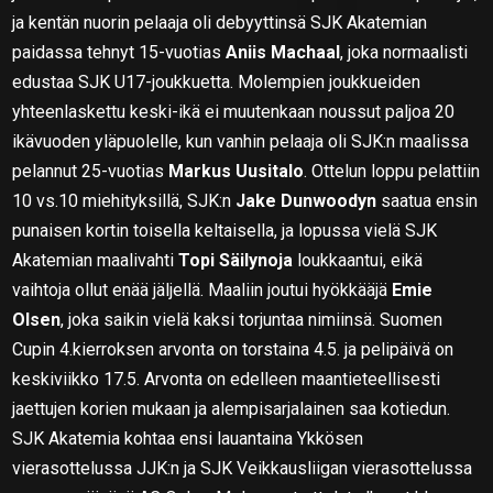
ja kentän nuorin pelaaja oli debyyttinsä SJK Akatemian
paidassa tehnyt 15-vuotias
Aniis Machaal
, joka normaalisti
edustaa SJK U17-joukkuetta. Molempien joukkueiden
yhteenlaskettu keski-ikä ei muutenkaan noussut paljoa 20
ikävuoden yläpuolelle, kun vanhin pelaaja oli SJK:n maalissa
pelannut 25-vuotias
Markus Uusitalo
. Ottelun loppu pelattiin
10 vs.10 miehityksillä, SJK:n
Jake Dunwoodyn
saatua ensin
punaisen kortin toisella keltaisella, ja lopussa vielä SJK
Akatemian maalivahti
Topi Säilynoja
loukkaantui, eikä
vaihtoja ollut enää jäljellä. Maaliin joutui hyökkääjä
Emie
Olsen
, joka saikin vielä kaksi torjuntaa nimiinsä. Suomen
Cupin 4.kierroksen arvonta on torstaina 4.5. ja pelipäivä on
keskiviikko 17.5. Arvonta on edelleen maantieteellisesti
jaettujen korien mukaan ja alempisarjalainen saa kotiedun.
SJK Akatemia kohtaa ensi lauantaina Ykkösen
vierasottelussa JJK:n ja SJK Veikkausliigan vierasottelussa