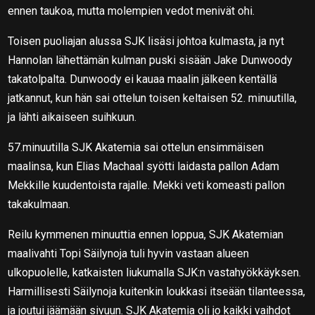
ennen taukoa, mutta molempien vedot menivät ohi.
Toisen puoliajan alussa SJK lisäsi johtoa kulmasta, ja nyt
Hannolan lähettämän kulman puski sisään Jake Dunwoody
takatolpalta. Dunwoody ei kauaa maalin jälkeen kentällä
jatkannut, kun hän sai ottelun toisen keltaisen 52. minuutilla,
ja lähti aikaiseen suihkuun.
57.minuutilla SJK Akatemia sai ottelun ensimmäisen
maalinsa, kun Elias Machaal syötti laidasta pallon Adam
Mekkille kuudentoista rajalle. Mekki veti komeasti pallon
takakulmaan.
Reilu kymmenen minuuttia ennen loppua, SJK Akatemian
maalivahti Topi Säilynoja tuli hyvin vastaan alueen
ulkopuolelle, katkaisten liukumalla SJK:n vastahyökkäyksen.
Harmillisesti Säilynoja kuitenkin loukkasi itseään tilanteessa,
ja joutui jäämään sivuun. SJK Akatemia oli jo kaikki vaihdot