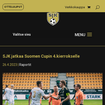
OTTELULIPUT
Verkkokauppa
Valitse sivu
SJK jatkaa Suomen Cupin 4.kierrokselle
26.4.2023
|
Raportit