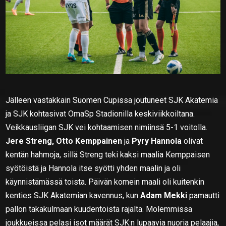
Jälleen vastakkain Suomen Cupissa joutuneet SJK Akatemia
ja SJK kohtasivat OmaSp Stadionilla keskiviikkoiltana.
Veikkausliigan SJK vei kohtaamisen nimiinsä 5-1 voitolla.
Jere Streng, Otto Kemppainen
ja
Pyry Hannola
olivat
kentän hahmoja, sillä Streng teki kaksi maalia Kemppaisen
syötöistä ja Hannola itse syötti yhden maalin ja oli
käynnistämässä toista. Päivän komein maali oli kuitenkin
kenties SJK Akatemian kavennus, kun
Adam Mekki
pamautti
pallon takakulmaan kuudentoista rajalta. Molemmissa
joukkueissa pelasi isot määrät SJK:n lupaavia nuoria pelaajia,