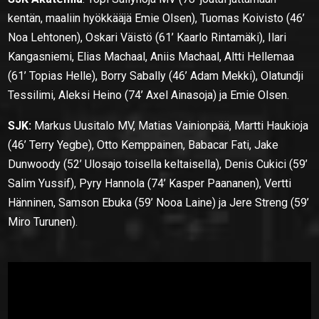
kentän, maaliin hyökkääjä Emie Olsen), Tuomas Koivisto (46’
Noa Lehtonen), Oskari Väistö (61’ Kaarlo Rintamäki), Ilari
Kangasniemi, Elias Machaal, Aniis Machaal, Altti Hellemaa
(61’ Topias Helle), Borry Sabally (46’ Adam Mekki), Olatundji
Tessilimi, Aleksi Heino (74’ Axel Ainasoja) ja Emie Olsen.
SJK:
Markus Uusitalo MV, Matias Vainionpää, Martti Haukioja
(46’ Terry Yegbe), Otto Kemppainen, Babacar Fati, Jake
Dunwoody (52’ Ulosajo toisella keltaisella), Denis Cukici (59’
Salim Yussif), Pyry Hannola (74’ Kasper Paananen), Vertti
Hänninen, Samson Ebuka (59’ Nooa Laine) ja Jere Streng (59’
Miro Turunen).