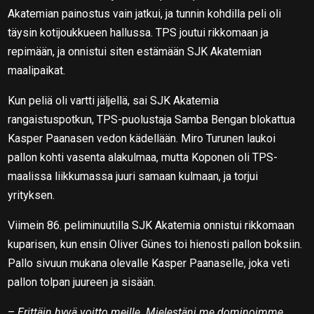
Akatemian painostus vain jatkui, ja tunnin kohdilla peli oli
täysin kotijoukkueen hallussa. TPS joutui rikkomaan ja
repimään, ja onnistui siten estämään SJK Akatemian
maalipaikat.
Kun peliä oli vartti jäljellä, sai SJK Akatemia
rangaistuspotkun, TPS-puolustaja Samba Bengan blokattua
Kasper Paanasen vedon kädellään. Miro Turunen laukoi
pallon kohti vasenta alakulmaa, mutta Koponen oli TPS-
maalissa liikkumassa juuri samaan kulmaan, ja torjui
yrityksen.
Viimein 86. peliminuutilla SJK Akatemia onnistui rikkomaan
kuparisen, kun ensin Oliver Günes toi hienosti pallon boksiin.
Pallo sivuun mukana olevalle Kasper Paanaselle, joka veti
pallon tolpan juureen ja sisään.
–
Erittäin hyvä voitto meille. Mielestäni me dominoimme