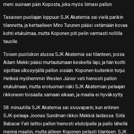
meni suoraan päin Koposta, joka myös liimasi pallon.
Tasaisen puoliajan loppuun SJK Akatemia sai vielä parikin
tilannetta, ja kertaalleen Miro Turunen pääsi vetämään kovaa
kohti etukulmaa, mutta Koponen piti pelin varmasti nollilla
tauolle.
Toisen puoliskon alussa SJK Akatemia sai tilanteen, jossa
Adam Mekki pääsi murtautumaan keskeltä läpi, ja hän koitti
sijoittaa ulkosyrjällä pallon sisään. Koponen kuitenkin torjui.
Hetkeä myöhemmin Weslen Júnior veti hienosti pallon
etukulmaan, mutta erotuomari näki SJK Akatemian pelaajan
rikkoneen toisaalla samaan aikaan, ja maalia ei hyväksytty.
58. minuutilla SJK Akatemia sai sivuvaparin, kun entinen
SJK-pelaaja Joonas Sundman rikkoi Mekkiä laidassa. Siitä
Babacar Fati laittoi pallon hienosti etutolpalle ja pallo lähellä
mennä maaliin, mutta jälleen Koponen pelasti tilanteen. SJK