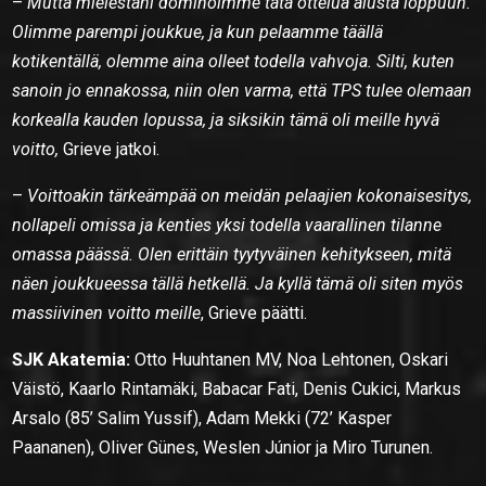
–
Mutta mielestäni dominoimme tätä ottelua alusta loppuun.
Olimme parempi joukkue, ja kun pelaamme täällä
kotikentällä, olemme aina olleet todella vahvoja. Silti, kuten
sanoin jo ennakossa, niin olen varma, että TPS tulee olemaan
korkealla kauden lopussa, ja siksikin tämä oli meille hyvä
voitto,
Grieve jatkoi.
–
Voittoakin tärkeämpää on meidän pelaajien kokonaisesitys,
nollapeli omissa ja kenties yksi todella vaarallinen tilanne
omassa päässä. Olen erittäin tyytyväinen kehitykseen, mitä
näen joukkueessa tällä hetkellä. Ja kyllä tämä oli siten myös
massiivinen voitto meille
, Grieve päätti.
SJK Akatemia:
Otto Huuhtanen MV, Noa Lehtonen, Oskari
Väistö, Kaarlo Rintamäki, Babacar Fati, Denis Cukici, Markus
Arsalo (85’ Salim Yussif), Adam Mekki (72’ Kasper
Paananen), Oliver Günes, Weslen Júnior ja Miro Turunen.