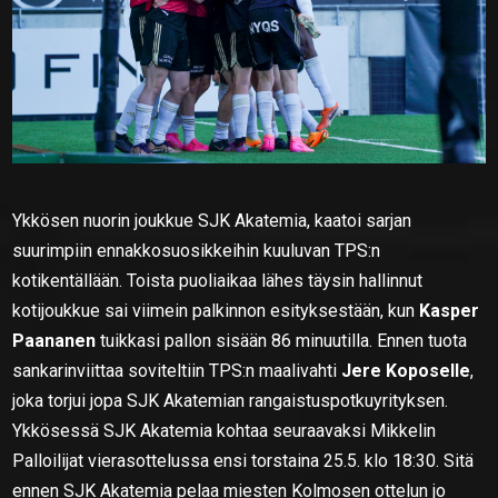
Ykkösen nuorin joukkue SJK Akatemia, kaatoi sarjan
suurimpiin ennakkosuosikkeihin kuuluvan TPS:n
kotikentällään. Toista puoliaikaa lähes täysin hallinnut
kotijoukkue sai viimein palkinnon esityksestään, kun
Kasper
Paananen
tuikkasi pallon sisään 86 minuutilla. Ennen tuota
sankarinviittaa soviteltiin TPS:n maalivahti
Jere Koposelle
,
joka torjui jopa SJK Akatemian rangaistuspotkuyrityksen.
Ykkösessä SJK Akatemia kohtaa seuraavaksi Mikkelin
Palloilijat vierasottelussa ensi torstaina 25.5. klo 18:30. Sitä
ennen SJK Akatemia pelaa miesten Kolmosen ottelun jo