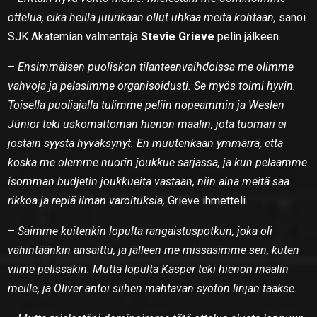
ottelua, eikä heillä juurikaan ollut uhkaa meitä kohtaan,
sanoi
SJK Akatemian valmentaja
Stevie Grieve
pelin jälkeen.
–
Ensimmäisen puoliskon tilanteenvaihdoissa me olimme
vahvoja ja pelasimme organisoidusti. Se myös toimi hyvin.
Toisella puoliajalla tulimme peliin nopeammin ja Weslen
Júnior teki uskomattoman hienon maalin, jota tuomari ei
jostain syystä hyväksynyt. En muutenkaan ymmärrä, että
koska me olemme nuorin joukkue sarjassa, ja kun pelaamme
isomman budjetin joukkueita vastaan, niin aina meitä saa
rikkoa ja repiä ilman varoituksia,
Grieve ihmetteli.
–
Saimme kuitenkin lopulta rangaistuspotkun, joka oli
vähintäänkin ansaittu, ja jälleen me missasimme sen, kuten
viime pelissäkin. Mutta lopulta Kasper teki hienon maalin
meille, ja Oliver antoi siihen mahtavan syötön linjan taakse.