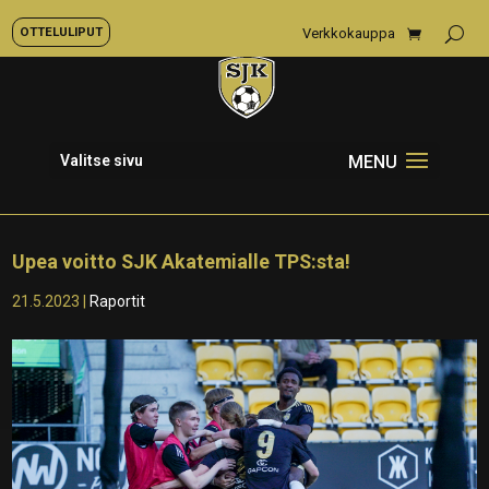
OTTELULIPUT
Verkkokauppa
Valitse sivu
Upea voitto SJK Akatemialle TPS:sta!
21.5.2023
|
Raportit