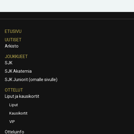
ETUSIVU
UUTISET
Arkisto
JOUKKUEET
SJK
SJK Akatemia
SJK Juniorit (omalle sivulle)
OTTELUT
Liput ja kausikortit
Liput
Kausikortit
VIP
Otteluinfo