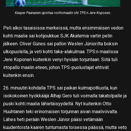
Kasper Paananen upottaa voittomaalin ohi TPS:n Jere Koposen.
Peli alkoi tasaisissa merkeissä, mutta ensimmäisen vedon
kohti maalia sai kotijoukkue SJK Akatemia vartin pelin
jälkeen. Oliver Günes sai pallon Weslen Júniorilta boksin
ulkopuolella, ja veti kohti taka-alakulmaa. TPS:n maalissa
Jere Koponen kuitenkin venyi hyvään torjuntaan. Siitä tuli
irtopallo maalin eteen, johon TPS-puolustajat ehtivät
kuitenkin ensin.
26. minuutin kohdalla TPS sai paikan kulmapotkusta, kun
isokokoinen hyökkääjä Alhaji Gero tuli voimalla takatolpalle ja
puski kohti maalia lähietäisyydeltä. Nyt kuitenkin Otto
Huuhtanen teki erinomaisen torjunnan aivan maaliviivalta.
Lähes heti perään Weslen Júnior pääsi vetämään
kuudentoista kaaren tuntumasta toisessa päässä, mutta veto