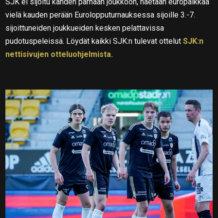
SJK ei sijoitu kahden parhaan joukkoon, haetaan europaikkaa
vielä kauden perään Eurolopputurnauksessa sijoille 3.-7.
sijoittuneiden joukkueiden kesken pelattavissa
pudotuspeleissä. Löydät kaikki SJK:n tulevat ottelut
SJK:n
nettisivujen otteluohjelmista.