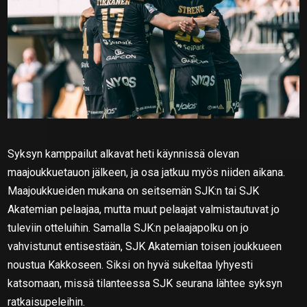
Syksyn kamppailut alkavat heti käynnissä olevan
maajoukkuetauon jälkeen, ja osa jatkuu myös niiden aikana.
Maajoukkueiden mukana on seitsemän SJK:n tai SJK
Akatemian pelaajaa, mutta muut pelaajat valmistautuvat jo
tuleviin otteluihin. Samalla SJK:n pelaajapolku on jo
vahvistunut entisestään, SJK Akatemian toisen joukkueen
noustua Kakkoseen. Siksi on hyvä sukeltaa lyhyesti
katsomaan, missä tilanteessa SJK seurana lähtee syksyn
ratkaisupeleihin.