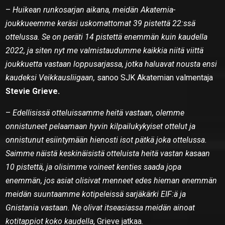
–
Huikean runkosarjan aikana, meidän Akatemia-
joukkueemme keräsi uskomattomat 39 pistettä 22:ssä
ottelussa. Se on peräti 14 pistettä enemmän kuin kaudella
2022, ja siten nyt me valmistaudumme kaikkia niitä viittä
joukkuetta vastaan loppusarjassa, jotka haluavat nousta ensi
kaudeksi Veikkausliigaan,
sanoo SJK Akatemian valmentaja
Stevie Grieve.
–
Edellisissä otteluissamme heitä vastaan, olemme
onnistuneet pelaamaan hyvin kilpailukykyiset ottelut ja
onnistunut esiintymään hienosti isot pätkä joka ottelussa.
Saimme näistä keskinäisistä otteluista heitä vastan kasaan
10 pistettä, ja olisimme voineet kenties saada jopa
enemmän, jos asiat olisivat menneet edes hieman enemmän
meidän suuntaamme kotipeleissä sarjäkärki EIF:ä ja
Gnistania vastaan. Ne olivat itseasiassa meidän ainoat
kotitappiot koko kaudella
, Grieve jatkaa.