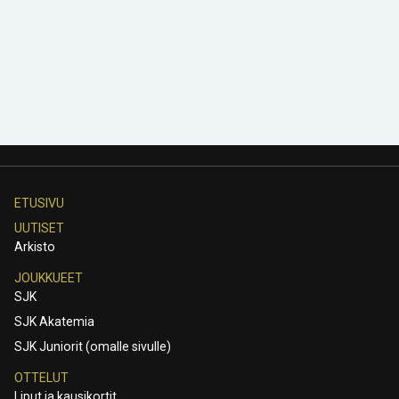
ETUSIVU
UUTISET
Arkisto
JOUKKUEET
SJK
SJK Akatemia
SJK Juniorit (omalle sivulle)
OTTELUT
Liput ja kausikortit