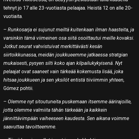
tehnyt jo 17 alle 23-vuotiasta pelaajaa. Heistä 12 on alle 20-
vuotiaita.
–
Runkosarja ei sujunut meiltä kuitenkaan ilman haasteita, ja
varsinkin tämä viimeinen osa siitä osoittautui meille kovaksi.
Jotkut seurat vahvistuivat merkittävästi kesän
siirtoikkunassa, meidän joukkueemme jatkaessa stratgian
mukaisesti, pysyen silti koko ajan kilpailukykyisenä. Nyt
pelaajat ovat saaneet vain tärkeää kokemusta lisää, joka
hitsaa joukkueen ja sen yksilöt entistä tiiviimmin yhteen,
Gómez pohtii.
–
Olemme nyt sitoutuneita puskemaan itsemme äärirajoille,
jotta olemme valmiita tähän tärkeään ja kaikkein
jännittävimpään vaiheeseen kaudesta. Sen aikana voimme
saavuttaa tavoitteemme.