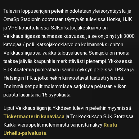
Tuleviin loppusarjojen peleihin odotetaan yleisöryntäystä, ja
OmaSp Stadionin odotetaan täyttyvän tulevissa Honka, HJK
ja VPS kotiotteluissa. SJK:n katsojakeskiarvo on
Veikkausliigassa huimassa kasvussa, ja se on jo nyt yli 3000
katsojaa / peli. Katsojakeskiarvo on kolmanneksi eniten
Veikkausliigassa, vaikka talousalueena Seinäjoki on monta
taakse jäävää kaupunkia merkittävästi pienempi. Ykkösessä
SJK Akatemia puolestaan isännöi syksyn peleissä TPS:aa ja
Helsingin IFK:a, jotka nekin kiinnostavat taatusti yleisöä.
Ensimmäiset pelit molemmissa sarjoissa pelataan viikon
päästä lauantaina 16.syyskuuta.
Liput Veikkausliigan ja Ykkösen tuleviin peleihin myynnissä
Ticketmasterin kanavissa
ja Torikeskuksen SJK Storessa.
Kaikki vieraspelit molemmista sarjoista näkyy
Ruutu
Urheilu-palvelusta.