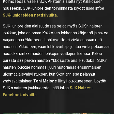
Kolmosessa, vaikka SJK Akatemia sieltä nyt Kakkoseen
nouseekin. SJK-junioreiden toiminnasta löydät lisää infoa
SJK-junioreiden nettisivuilta.
SJK-junioreiden alaisuudessa pelaa myös SJK:n naisten
joukkue, joka on oman Kakkosen lohkonsa kärjessä ja hakee
sarjanousua Ykköseen. Lohkovoitto ei vielä suoraan riitä
nousuun Ykköseen, vaan lohkovoittaja joutuu vielä pelaamaan
nousukarsintaa muiden lohkojen voittajien kanssa. Kaksi
parasta saa paikan naisten Ykkösestä ensi kaudeksi. SJK:n
naisten joukkue hommasi juuri historiansa ensimmäisen
ulkomaalaisvahvistuksen, kun Skotlannissa pelannut
yhdysvaltalainen
Toni Malone
liittyi joukkueeseen. Löydät
SJK:n naisten joukkueesta lisää infoa
SJK Naiset -
Facebook sivuilta.