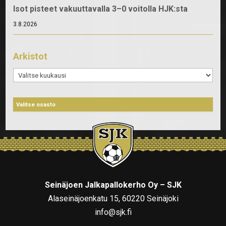
Isot pisteet vakuuttavalla 3–0 voitolla HJK:sta
3.8.2026
Arkistot
Arkistot
Seinäjoen Jalkapallokerho Oy – SJK
Alaseinäjoenkatu 15, 60220 Seinäjoki
info@sjk.fi