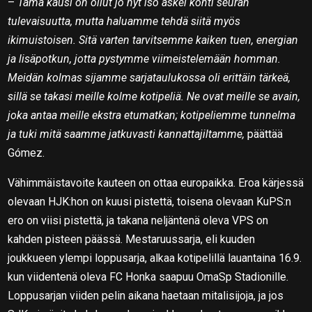
–
Tämä kausi on ollut jo nyt iso askel kohti seuran
tulevaisuutta, mutta haluamme tehdä siitä myös
ikimuistoisen. Sitä varten tarvitsemme kaiken tuen, energian
ja lisäpotkun, jotta pystymme viimeistelemään homman.
Meidän kolmas sijamme sarjataulukossa oli erittäin tärkeä,
sillä se takasi meille kolme kotipeliä. Ne ovat meille se avain,
joka antaa meille ekstra etumatkan; kotipeliemme tunnelma
ja tuki mitä saamme jatkuvasti kannattajiltamme,
päättää
Gómez.
Vähimmäistavoite kauteen on ottaa europaikka. Eroa kärjessä
olevaan HJK:hon on kuusi pistettä, toisena olevaan KuPS:n
ero on viisi pistettä, ja takana neljäntenä oleva VPS on
kahden pisteen päässä. Mestaruussarja, eli kuuden
joukkueen ylempi loppusarja, alkaa kotipelillä lauantaina 16.9.
kun viidentenä oleva FC Honka saapuu OmaSp Stadionille.
Loppusarjan viiden pelin aikana haetaan mitalisijoja, ja jos