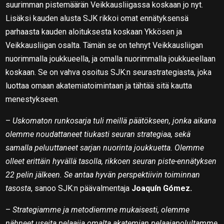
suurimman pistemäärän Veikkausliigassa koskaan jo nyt.
Lisäksi kauden alusta SJK rikkoi omat ennätyksensä
parhaasta kauden aloituksesta koskaan Ykkösen ja
Veikkausliigan osalta. Tämän se on tehnyt Veikkausliigan
nuorimmalla joukkueella, ja omalla nuorimmalla joukkueellaan
koskaan. Se on vahva osoitus SJK:n seurastrategiasta, joka
luottaa omaan akatemiatoimintaan ja tähtää sitä kautta
menestykseen.
–
Uskomaton runkosarja tuli meillä päätökseen, jonka aikana
olemme noudattaneet tiukasti seuran strategiaa, sekä
samalla peluuttaneet sarjan nuorinta joukkuetta. Olemme
olleet erittäin hyvällä tasolla, rikkoen seuran piste-ennätyksen
22 pelin jälkeen. Se antaa hyvän perspektiivin toiminnan
tasosta
, sanoo SJK:n päävalmentaja
Joaquín Gómez.
–
Strategiamme ja metodiemme mukaisesti, olemme
nähneet useita pelaajia omalta akatemian pelaajapolultamme