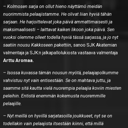
–
Kolmosen sarja on ollut hieno näyttämö meidän
nuorimmista pelaajistamme. He olivat liian hyviä tähän
sarjaan. He harjoittelevat joka päivä ammattimaisesti ja
maksimaalisesti – laittavat kaiken likoon joka päivä. Sen
vuoksi olemme olleet todella hyviä tässä sarjassa, ja jo nyt
saatiin nousu Kakkoseen pakettiin
, sanoo SJK Akatemian
valmentaja ja SJK:n jalkapallolukiosta vastaava valmentaja
Arttu Aromaa.
–
Isossa kuvassa tämän nousun myötä, pelaajapolkumme
vahvistuu nyt vain entisestään. Se on mahtava juttu, ja
saamme sitä kautta vielä nuorempia pelaajia koviin miesten
peleihin. Entistä enemmän kokemusta nuoremmille
pelaajille.
–
Nyt meillä on hyvillä sarjatasoilla joukkueet, nyt se on
todellakin vain pelaajista itsestään kiinni, että millä