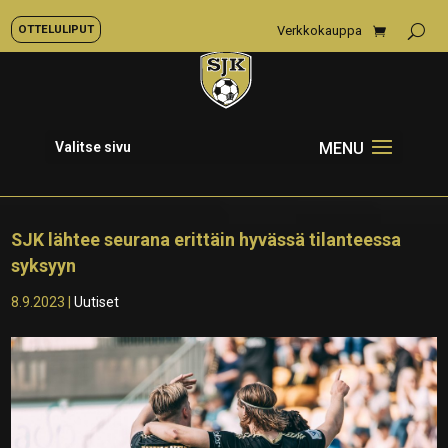
OTTELULIPUT
Verkkokauppa
Valitse sivu
SJK lähtee seurana erittäin hyvässä tilanteessa
syksyyn
8.9.2023
|
Uutiset