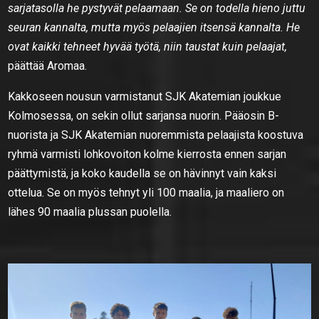
sarjatasolla he pystyvät pelaamaan. Se on todella hieno juttu
seuran kannalta, mutta myös pelaajien itsensä kannalta. He
ovat kaikki tehneet hyvää työtä, niin taustat kuin pelaajat,
päättää Aromaa.
Kakkoseen nousun varmistanut SJK Akatemian joukkue
Kolmosessa, on sekin ollut sarjansa nuorin. Pääosin B-
nuorista ja SJK Akatemian nuoremmista pelaajista koostuva
ryhmä varmisti lohkovoiton kolme kierrosta ennen sarjan
päättymistä, ja koko kaudella se on hävinnyt vain kaksi
ottelua. Se on myös tehnyt yli 100 maalia, ja maaliero on
lähes 90 maalia plussan puolella.