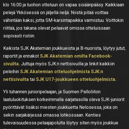
klo 16:00 ja tuohon otteluun on vapaa sisäänpääsy. Kaikkiaan
pelejä Ykkösessä on jäljellä neljä. Niistä pitää voittaa
vähintään kaksi, jotta SM-karsintapaikka varmistuu. Voittokin
riittää, jos takana olevat pelaavat omissa otteluissaan
sopivasti ristiin.
Kaikista SJK Akatemian joukkueista ja B-nuorista, löytyy jutut,
raportit ja ennakot
SJK Akatemian omilta Facebook-
sivuilta.
Juttuja myös SJK:n nettisivuilla ja linkit kaikkiin
peleihin
SJK Akatemian otteluohjelmista SJK:n
nettisivuilta
tai
SJK U17-joukkueen otteluohjelmista.
Yli tuhannen junioripelaajan, ja Suomen Palloliiton
laatuluokituksen korkeimmalla sarjatasolla oleva SJK-juniorit
pyörittävät lisäksi miesten joukkuetta Nelosessa, joka on
sekin sarjakärjessä omassa lohkossaan. Kenties
tulevaisuudessa pelaajapolulta löytyy siten myös joukkue