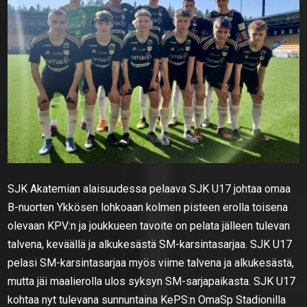
SJK Akatemian alaisuudessa pelaava SJK U17 johtaa omaa
B-nuorten Ykkösen lohkoaan kolmen pisteen erolla toisena
olevaan KPV:n ja joukkueen tavoite on pelata jälleen tulevan
talvena, keväällä ja alkukesästä SM-karsintasarjaa. SJK U17
pelasi SM-karsintasarjaa myös viime talvena ja alkukesästä,
mutta jäi maalierolla ulos syksyn SM-sarjapaikasta. SJK U17
kohtaa nyt tulevana sunnuntaina KePS:n OmaSp Stadionilla