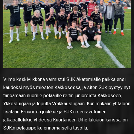
Viime keskiviikkona varmistui SJK Akatemialle paikka ensi
kaudeksi myös miesten Kakkosessa, ja siten SJK pystyy nyt
tarjoamaan nuorille pelaajille reitin junioreista Kakkoseen,
YkkösLiigaan ja lopulta Veikkausliigaan. Kun mukaan yhtälöön
lisätään B-nuorten joukkue ja SJK:n seuravetoinen
jalkapallolukio yhdessä Kuortaneen Urheilulukion kanssa, on
SJK:n pelaajapolku erinomaisella tasolla.