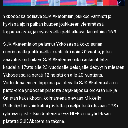
Ykkösessä pelaava SJK Akatemian joukkue varmisti jo
hyvissä ajoin paikan kuuden joukkueen ylemmässä
loppusarjassa, ja myös siellä pelit alkavat lauantaina 16.9.
SJK Akatemia on pelannut Ykkösessä koko sarjan
nuorimmalla joukkueella, keski-ikä noin 20 vuotta, joten
saavutus on huikea. SJK Akatemia onkin antanut tällä
kaudella 17:sta alle 23-vuotiaalle pelaajalle debyytin miesten
Ykkösessä, ja peräti 12 heistä on alle 20-vuotiaita.
Viidentenä ennen loppusarjaa olevalla SJK Akatemialla on
piste-eroa yhdeksän pistettä sarjakärjessä olevaan EIF ja
Gnistan kaksikkoon, kolmantena olevaan Mikkelin
Palloilijoihin vain kaksi pistettä ja neljäntenä olevaan TPS:n
ryhmään piste. Kuudentena oleva HIFK on jo yhdeksän
pistettä SJK Akatemian takana.