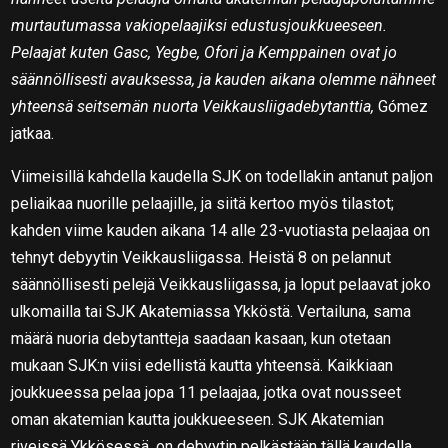
murtautumassa vakiopelaajiksi edustusjoukkueeseen.
Pelaajat kuten Gasc, Yegbe, Ofori ja Kemppainen ovat jo
säännöllisesti avauksessa, ja kauden aikana olemme nähneet
yhteensä seitsemän nuorta Veikkausliigadebytanttia,
Gómez
jatkaa.
Viimeisillä kahdella kaudella SJK on todellakin antanut paljon
peliaikaa nuorille pelaajille, ja siitä kertoo myös tilastot;
kahden viime kauden aikana 14 alle 23-vuotiasta pelaajaa on
tehnyt debyytin Veikkausliigassa. Heistä 8 on pelannut
säännöllisesti pelejä Veikkausliigassa, ja loput pelaavat joko
ulkomailla tai SJK Akatemiassa Ykköstä. Vertailuna, sama
määrä nuoria debytantteja saadaan kasaan, kun otetaan
mukaan SJK:n viisi edellistä kautta yhteensä. Kaikkiaan
joukkueessa pelaa jopa 11 pelaajaa, jotka ovat nousseet
oman akatemian kautta joukkueeseen. SJK Akatemian
riveissä Ykkösessä, on debyytin pelkästään tällä kaudella