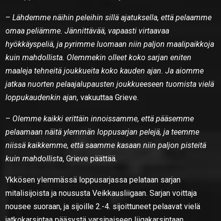
–
Lähdemme näihin peleihin sillä ajatuksella, että pelaamme
omaa peliämme. Jännittävää, vapaasti virtaavaa
hyökkäyspeliä, ja pyrimme luomaan niin paljon maalipaikkoja
kuin mahdollista. Olemmekin olleet koko sarjan eniten
maaleja tehneitä joukkueita koko kauden ajan. Ja aiomme
jatkaa nuorten pelaajalupausten joukkueeseen tuomista vielä
loppukaudenkin ajan,
vakuuttaa Grieve.
–
Olemme kaikki erittäin innoissamme, että pääsemme
pelaamaan näitä ylemmän loppusarjan pelejä, ja teemme
niissä kaikkemme, että saamme kasaan niin paljon pisteitä
kuin mahdollista
, Grieve päättää.
Ykkösen ylemmässä loppusarjassa pelataan sarjan
mitalisijoista ja noususta Veikkausliigaan. Sarjan voittaja
nousee suoraan, ja sijoille 2.-4. sijoittuneet pelaavat vielä
jatkokarsintaa pääsystä varsinaiseen liigakarsintaan,