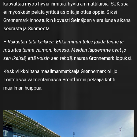
kasvattaa myös hyviä ihmisiä, hyviä ammattilaisia. SJK:ssa
ei myöskään pelätä yrittää asioita ja ottaa oppia. Siksi
Grønnemark innostuikin kovasti Seinäjoen vierailunsa aikana
seurasta ja Suomesta.
–
Rakastan tätä kaikkea. Ehkä minun tulee jäädä tänne ja
muuttaa tänne vaimoni kanssa. Meidän lapsemme ovat jo
sen ikäisiä, että voisin sen tehdä,
nauraa Grønnemark lopuksi.
Keskiviikkoiltana maailmanmatkaaja Grønnemark oli jo
Lontoossa valmentamassa Brentfordin pelaajia kohti
maailman huippua.