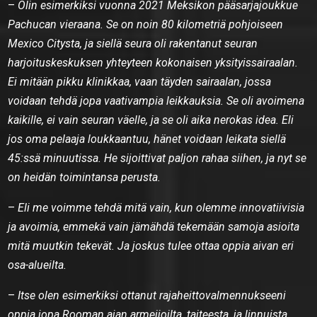
–
Olin esimerkiksi vuonna 2021 Meksikon pääsarjajoukkue
Pachucan vieraana. Se on noin 80 kilometriä pohjoiseen
Mexico Citysta, ja siellä seura oli rakentanut seuran
harjoituskeskuksen yhteyteen kokonaisen yksityissairaalan.
Ei mitään pikku klinikkaa, vaan täyden sairaalan, jossa
voidaan tehdä jopa vaativampia leikkauksia. Se oli avoimena
kaikille, ei vain seuran väelle, ja se oli aika nerokas idea. Eli
jos oma pelaaja loukkaantuu, hänet voidaan leikata siellä
45:ssä minuutissa. He sijoittivat paljon rahaa siihen, ja nyt se
on heidän toimintansa perusta.
–
Eli me voimme tehdä mitä vain, kun olemme innovatiivisia
ja avoimia, emmekä vain jämähdä tekemään samoja asioita
mitä muutkin tekevät. Ja joskus tulee ottaa oppia aivan eri
osa-alueilta.
–
Itse olen esimerkiksi ottanut rajaheittovalmennukseeni
oppia jopa Rooman ajan armeijoilta, taiteesta, ja linnuista,