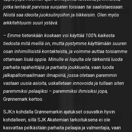
jotka lentävät parvissa suojaten toisiaan tai saalistaessaan.
Niistä saa ideoita juoksulinjoihin ja liikkeisiin. Olen myös
arkkitehtuurin suuri ystävä.
–
Emme tietenkään koskaan voi käyttää 100% kaikesta
tiedosta mitä meillä on, mutta pystymme käyttämään suuren
osan inhimillisistä kontakteista, ja voimme auttaa toisiamme
ottamaan lisää oppia. Minulle ei lopulta ole tärkeintä luoda
parhaita rajaheittäjiä ja parhaita joukkueita, vaan luoda
jalkapallomaailmaan ilmapiiriä, jossa otetaan paremmin
vastaan uusia asioita, uskalletaan innovoida ja tullaan siten
paremmiksi pelaajiksi – paremmiksi ihmisiksi jopa,
Grønnemark kertoo.
SJK:n kohdalla Grønnemarkin ajatukset osuvatkin hyvin
kohdalleen, sillä SJK Akatemian tarkoituksena ei ole
kasvattaa pelkästään parhaita pelaajia ja valmentajia, vaan