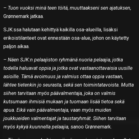
–
Tuon vuoksi minä teen töitä, muuttaakseni sen ajatuksen,
Grønnemark jatkaa.
SJK:ssa halutaan kehittyä kaikilla osa-alueilla, lisäksi
erikoistilanteet ovat ennestään osa-alue, johon on käytetty
paljon aikaa.
–
Näen SJK:n pelaajiston ryhmänä nuoria pelaajia, jotka
todella haluavat oppia ja jotka ovat vastaanottavaisia uusille
asioille. Tämä avoimuus ja valmius ottaa oppia vastaan,
lähtee tietenkin jo seurasta, sekä sen toimintatavoista. Mutta
siihen tarvitaan myös päävalmentaja, joka on valmis
kutsumaan ihmisiä mukaan ja tuomaan lisää tietoa sekä
apua. Eikä vain päävalmentaja, vaan myös muiden
joukkueiden valmentajat ja taustaryhmät. Siihen tarvitaan
myös kykyä kuunnella pelaajia,
sanoo Grønnemark.