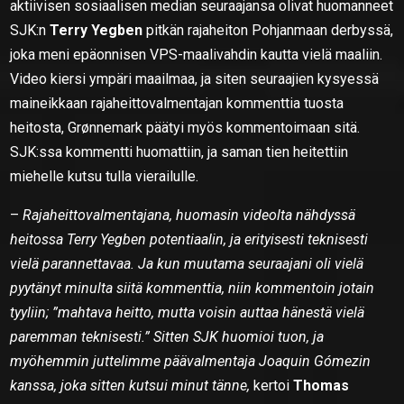
aktiivisen sosiaalisen median seuraajansa olivat huomanneet
SJK:n
Terry Yegben
pitkän rajaheiton Pohjanmaan derbyssä,
joka meni epäonnisen VPS-maalivahdin kautta vielä maaliin.
Video kiersi ympäri maailmaa, ja siten seuraajien kysyessä
maineikkaan rajaheittovalmentajan kommenttia tuosta
heitosta, Grønnemark päätyi myös kommentoimaan sitä.
SJK:ssa kommentti huomattiin, ja saman tien heitettiin
miehelle kutsu tulla vierailulle.
–
Rajaheittovalmentajana, huomasin videolta nähdyssä
heitossa Terry Yegben potentiaalin, ja erityisesti teknisesti
vielä parannettavaa. Ja kun muutama seuraajani oli vielä
pyytänyt minulta siitä kommenttia, niin kommentoin jotain
tyyliin; ”mahtava heitto, mutta voisin auttaa hänestä vielä
paremman teknisesti.” Sitten SJK huomioi tuon, ja
myöhemmin juttelimme päävalmentaja Joaquin Gómezin
kanssa, joka sitten kutsui minut tänne,
kertoi
Thomas