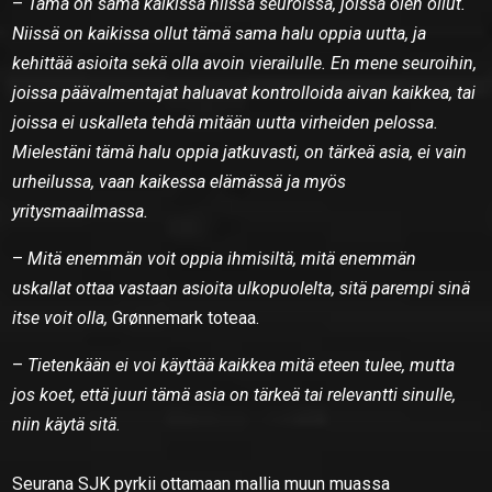
–
Tämä on sama kaikissa niissä seuroissa, joissa olen ollut.
Niissä on kaikissa ollut tämä sama halu oppia uutta, ja
kehittää asioita sekä olla avoin vierailulle. En mene seuroihin,
joissa päävalmentajat haluavat kontrolloida aivan kaikkea, tai
joissa ei uskalleta tehdä mitään uutta virheiden pelossa.
Mielestäni tämä halu oppia jatkuvasti, on tärkeä asia, ei vain
urheilussa, vaan kaikessa elämässä ja myös
yritysmaailmassa.
–
Mitä enemmän voit oppia ihmisiltä, mitä enemmän
uskallat ottaa vastaan asioita ulkopuolelta, sitä parempi sinä
itse voit olla,
Grønnemark toteaa.
–
Tietenkään ei voi käyttää kaikkea mitä eteen tulee, mutta
jos koet, että juuri tämä asia on tärkeä tai relevantti sinulle,
niin käytä sitä.
Seurana SJK pyrkii ottamaan mallia muun muassa