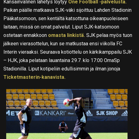
Kansainvälinen lähetys löytyy
One Football -palvelusta.
Paikan päälle matkaava SJK-väki sijoittuu Lahden Stadionin
Pääkatsomoon, sen kentältä katsottuna oikeanpuoleiseen
laitaan, missä on omat palvelut. Liput SJK-katsomoon
ostetaan ennakkoon
omasta linkistä.
SJK pelaa myös tuon
jälkeen vierasottelun, kun se matkustaa ensi viikolla FC
Interin vieraaksi. Seuraava kotiottelu on kärkikamppailu SJK
– HJK, joka pelataan lauantaina 29.7. klo 17:00 OmaSp
Stadionilla. Liput kotipeliin edullisimmin ja ilman jonoja
Ticketmasterin-kanavista.