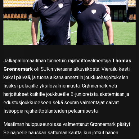
Jalkapallomaailman tunnetuin rajaheittovalmentaja
Thomas
Grønnemark
oli SJK:n vieraana alkuviikosta. Vierailu kesti
kaksi päivää, ja tuona aikana annettiin joukkueharjoituksien
lisäksi pelaajille yksilövalmennusta, Grønnemark veti
harjoitukset kaikille joukkueille B-junioreista, akatemiaan ja
edustusjoukkueeseen sekä seuran valmentajat saivat
lisäoppia rajaheittotilanteiden pelaamisesta.
Maailman huippuseuroissa valmentanut Grønnemark päätyi
Seinäjoelle hauskan sattuman kautta, kun jotkut hänen