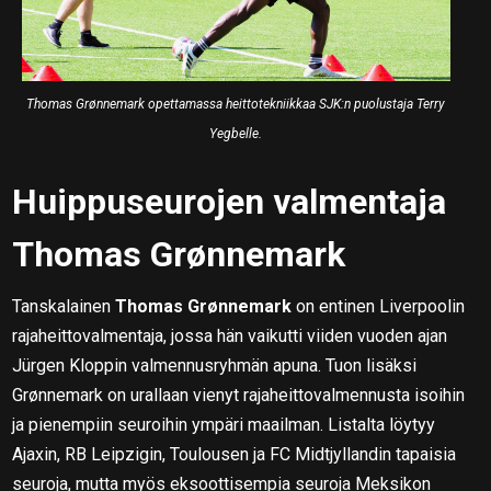
Thomas Grønnemark opettamassa heittotekniikkaa SJK:n puolustaja Terry
Yegbelle.
Huippuseurojen valmentaja
Thomas Grønnemark
Tanskalainen
Thomas Grønnemark
on entinen Liverpoolin
rajaheittovalmentaja, jossa hän vaikutti viiden vuoden ajan
Jürgen Kloppin valmennusryhmän apuna. Tuon lisäksi
Grønnemark on urallaan vienyt rajaheittovalmennusta isoihin
ja pienempiin seuroihin ympäri maailman. Listalta löytyy
Ajaxin, RB Leipzigin, Toulousen ja FC Midtjyllandin tapaisia
seuroja, mutta myös eksoottisempia seuroja Meksikon