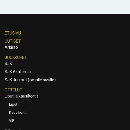
ETUSIVU
UUTISET
Arkisto
JOUKKUEET
SJK
SJK Akatemia
SJK Juniorit (omalle sivulle)
OTTELUT
Liput ja kausikortit
Liput
Kausikortit
VIP