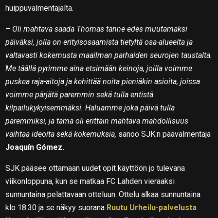
huippuvalmentajalta.
–
Oli mahtava saada Thomas tänne edes muutamaksi
päiväksi, jolla on erityisosaamista tietyltä osa-alueelta ja
valtavasti kokemusta maailman parhaiden seurojen taustalta.
Me täällä pyrimme aina etsimään keinoja, joilla voimme
puskea raja-aitoja ja kehittää noita pieniäkin asioita, joissa
voimme pärjätä paremmin sekä tulla entistä
kilpailukykyisemmäksi. Haluamme joka päivä tulla
paremmiksi, ja tämä oli erittäin mahtava mahdollisuus
vaihtaa ideoita sekä kokemuksia,
sanoo SJK:n päävalmentaja
Joaquín Gómez.
SJK pääsee ottamaan uudet opit käyttöön jo tulevana
viikonloppuna, kun se matkaa FC Lahden vieraaksi
sunnuntaina pelattavaan otteluun. Ottelu alkaa sunnuntaina
klo 18:30 ja se näkyy suorana
Ruutu Urheilu-palvelusta
.