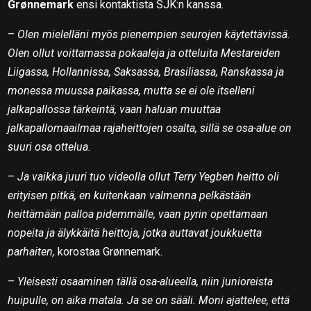
Grønnemark
ensi kontaktista SJK:n kanssa.
–
Olen mielelläni myös pienempien seurojen käytettävissä.
Olen ollut voittamassa pokaaleja ja otteluita Mestareiden
Liigassa, Hollannissa, Saksassa, Brasiliassa, Ranskassa ja
monessa muussa paikassa, mutta se ei ole itselleni
jalkapallossa tärkeintä, vaan haluan muuttaa
jalkapallomaailmaa rajaheittojen osalta, sillä se osa-alue on
suuri osa ottelua.
–
Ja vaikka juuri tuo videolla ollut Terry Yegben heitto oli
erityisen pitkä, en kuitenkaan valmenna pelkästään
heittämään palloa pidemmälle, vaan pyrin opettamaan
nopeita ja älykkäitä heittoja, jotka auttavat joukkuetta
parhaiten,
korostaa Grønnemark.
–
Yleisesti osaaminen tällä osa-alueella, niin junioreista
huipulle, on aika matala. Ja se on sääli. Moni ajattelee, että