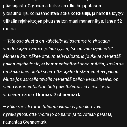
pääsarjasta. Grønnemark itse on ollut huipputason
yleisurheilija, keihäänheittäjä sekä kelkkailija, ja häneltä löytyy
tililtään rajaheittojen pituusheiton maailmanennätys; lähes 52
metriä.
–
Tätä osa-aluetta on vähätelty lajissamme jo yli sadan
vuoden ajan, sanoen jotain tyyliin, ”se on vain rajaheitto”.
Monesti kun näkee ottelun televisiosta, ja joukkue menettää
pallon rajaheitosta, ei kommentaattorit sano mitään, koska se
on ikään kuin oletuksena, että rajaheitosta menettää pallon.
Mutta jos samalla tavalla menettää pallon keskialueella, on
sama kommentaattori heti päivittelemässä asiaa isona
virheenä,
sanoo T
homas Grønnemark
.
–
Ehkä me olemme futismaailmassa jotenkin vain
hyväksyneet, että ”heitä jo se pallo” ja toivotaan parasta
,
naurahtaa Grønnemark.