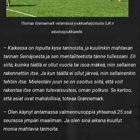
Thomas Grønnemark vetämässä joukkueharjoitusta SJK:n
edustusjoukkueelle.
–
Kaikessa on lopulta kyse tarinoista, ja kuulinkin mahtavan
tarinan Seinäjoesta ja sen mentaliteetista tänne tullessani. Eli
siitä, kuinka täällä ei ollut vuoria tai isoa mäkeä, niin sellainen
rakennettiin itse. Ja kun täällä ei ollut järveä, niin sellainenkin
tehtiin itse. Mielestäni juuri se on osoitus siitä, että voit
rakentaa itse oman tulevaisuutesi, oman polkusi. Se kertoo,
että asiat ovat mahdollisia,
toteaa Grønnemark.
–
Olen käynyt antamassa valmennusoppia yhteensä 25:ssä
seurassa ympäri maailman. Ja olen sinä aikana kuullut
monia mahtavia tarinoita.