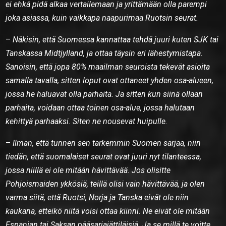
ei ehkä pidä alkaa vertailemaan ja yrittämään olla parempi
joka asiassa, kuin vaikkapa naapurimaa Ruotsin seurat.
–
Näkisin, että Suomessa kannattaa tehdä juuri kuten SJK tai
Tanskassa Midtjylland, ja ottaa täysin eri lähestymistapa.
Sanoisin, että jopa 80% maailman seuroista tekevät asioita
samalla tavalla, sitten loput ovat ottaneet yhden osa-alueen,
jossa he haluavat olla parhaita. Ja sitten kun siinä ollaan
parhaita, voidaan ottaa toinen osa-alue, jossa halutaan
kehittyä parhaaksi. Siten ne nousevat huipulle.
–
Ilman, että tunnen sen tarkemmin Suomen sarjaa, niin
tiedän, että suomalaiset seurat ovat juuri nyt tilanteessa,
jossa niillä ei ole mitään hävittävää. Jos olisitte
Pohjoismaiden ykkösiä, teillä olisi vain hävittävää, ja olen
varma siitä, että Ruotsi, Norja ja Tanska eivät ole niin
kaukana, etteikö niitä voisi ottaa kiinni. Ne eivät ole mitään
Espanjan tai Saksan pääsarjajättiläisiä. Ja se millä te voitte