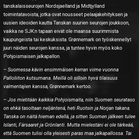
tanskalaisseurojen Nordsjaelland ja Midtjylland
toimintatavoista, jotka ovat nousseet pelaajakehityksen ja
uusien ideoiden kautta Tanskan suurien seurojen joukkoon,
vaikka ne SJK:n tapaan eivät ole maansa suurimmista
kaupungeista tai keskuksista. Grønnemark on työskennellyt
juuri näiden seurojen kanssa, ja tuntee hyvin myös koko
Pohjoismaisen jalkapallon.
–
Suomessa kävin ensimmäisen kerran viime vuonna
Palloliiton kutsumana. Meillä oli silloin hyvä tilaisuus
valmentajien kanssa,
Grønnemark kertoo.
–
Jos mietitään kaikkia Pohjoismaita, niin Suomen seurataso
on ehkä tasoltaan neljäntenä, heti Ruotsin ja Norjan takana.
Tanska on näitä hieman edellä, ja sitten Suomen jälkeen tulee
Islanti, Färsaaret ja Grönlanti. Mutta mielestäni ei ole tärkeää,
että Suomen tulisi olla yleisesti paras maa jalkapallossa. Tai