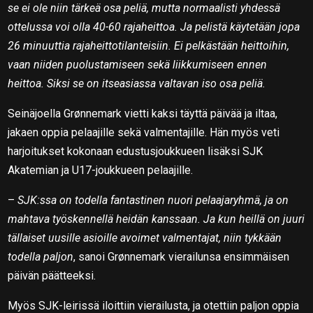
se ei ole niin tärkeä osa peliä, mutta normaalisti yhdessä
ottelussa voi olla 40-60 rajaheittoa. Ja pelistä käytetään jopa
26 minuuttia rajaheittotilanteisiin. Ei pelkästään heittoihin,
vaan niiden puolustamiseen sekä liikkumiseen ennen
heittoa. Siksi se on itseasiassa valtavan iso osa peliä.
Seinäjoella Grønnemark vietti kaksi täyttä päivää ja iltaa,
jakaen oppia pelaajille sekä valmentajille. Hän myös veti
harjoitukset kokonaan edustusjoukkueen lisäksi SJK
Akatemian ja U17-joukkueen pelaajille.
–
SJK:ssa on todella fantastinen nuori pelaajaryhmä, ja on
mahtava työskennellä heidän kanssaan. Ja kun heillä on juuri
tällaiset uusille asioille avoimet valmentajat, niin tykkään
todella paljon
, sanoi Grønnemark vierailunsa ensimmäisen
päivän päätteeksi.
Myös SJK-leirissä iloittiin vierailusta, ja otettiin paljon oppia