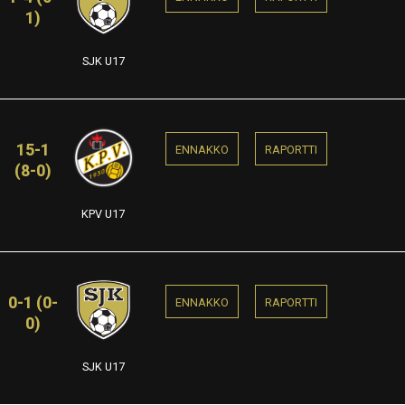
1)
SJK U17
15-1
ENNAKKO
RAPORTTI
(8-0)
KPV U17
0-1 (0-
ENNAKKO
RAPORTTI
0)
SJK U17