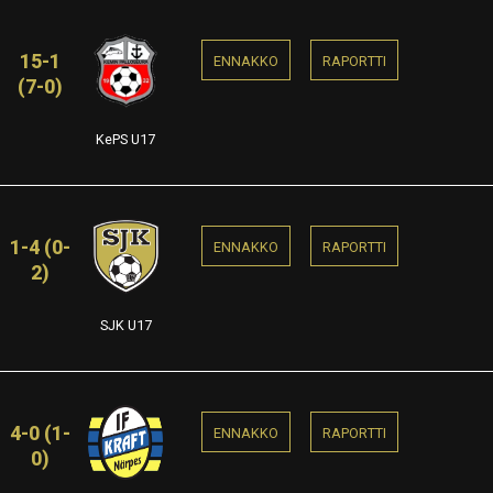
15-1
ENNAKKO
RAPORTTI
(7-0)
KePS U17
1-4 (0-
ENNAKKO
RAPORTTI
2)
SJK U17
4-0 (1-
ENNAKKO
RAPORTTI
0)