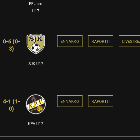
FF Jaro
U17
0-6 (0-
ENNAKKO
RAPORTTI
LIVESTR
3)
SJK U17
4-1 (1-
ENNAKKO
RAPORTTI
0)
KPV U17