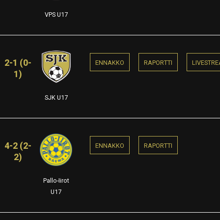
VPS U17
2-1 (0-
ENNAKKO
RAPORTTI
LIVESTR
1)
SJK U17
4-2 (2-
ENNAKKO
RAPORTTI
2)
Pallo-Iirot
U17