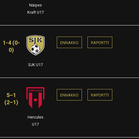
Närpes
Kraft U17
1-4 (0-
ENNAKKO
RAPORTTI
0)
SJK U17
5–1
ENNAKKO
RAPORTTI
(2–1)
Hercules
U17