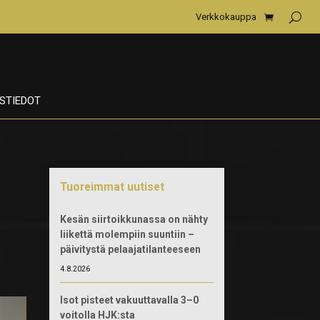
Verkkokauppa
STIEDOT
Tuoreimmat uutiset
Kesän siirtoikkunassa on nähty
liikettä molempiin suuntiin –
päivitystä pelaajatilanteeseen
4.8.2026
Isot pisteet vakuuttavalla 3–0
voitolla HJK:sta