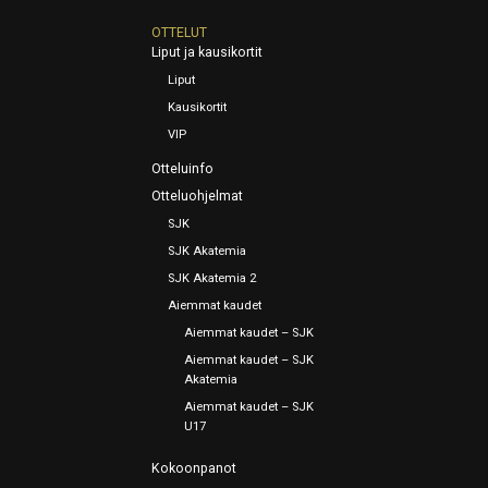
OTTELUT
Liput ja kausikortit
Liput
Kausikortit
VIP
Otteluinfo
Otteluohjelmat
SJK
SJK Akatemia
SJK Akatemia 2
Aiemmat kaudet
Aiemmat kaudet – SJK
Aiemmat kaudet – SJK
Akatemia
Aiemmat kaudet – SJK
U17
Kokoonpanot