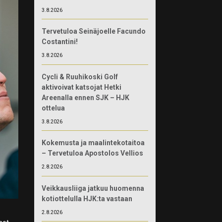
3.8.2026
Tervetuloa Seinäjoelle Facundo
Costantini!
3.8.2026
Cycli & Ruuhikoski Golf
aktivoivat katsojat Hetki
Areenalla ennen SJK – HJK
ottelua
3.8.2026
Kokemusta ja maalintekotaitoa
– Tervetuloa Apostolos Vellios
2.8.2026
Veikkausliiga jatkuu huomenna
kotiottelulla HJK:ta vastaan
2.8.2026