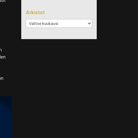
sot
Arkistot
Arkistot
en
den
on