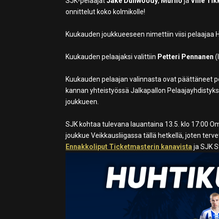
SJK-pelaajat
Jake Dunwoody
,
Murilo
ja
Ville Ti
onnittelut koko kolmikolle!
Kuukauden joukkueeseen nimettiin viisi pelaajaa HJ
Kuukauden pelaajaksi valittiin
Petteri Pennanen
(
Kuukauden pelaajan valinnasta ovat päättäneet peri
kannan yhteistyössä Jalkapallon Pelaajayhdistyk
joukkueen.
SJK kohtaa tulevana lauantaina 13.5. klo 17:00 Om
joukkue Veikkausliigassa tällä hetkellä, joten t
Ennakkoliput Ticketmasterin kanavista
ja SJK S