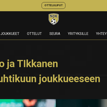
OTTELULIPUT
JOUKKUEET
OTTELUT
SEURA
YRITYKSILLE
YHTEY
o ja TIkkanen
huhtikuun joukkueeseen