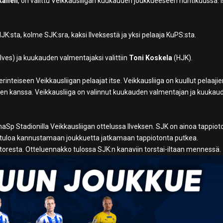
kkanen
, on valittu Veikkausliigan kuukauden joukkueeseen huhtikuussa. I
K:sta, kolme SJK:sra, kaksi Ilveksestä ja yksi pelaaja KuPS:sta.
Ilves) ja kuukauden valmentajaksi valittiin
Toni Koskela
(HJK).
nteiseen Veikkausliigan pelaajat itse. Veikkausliiga on kuullut pelaaji
sen kanssa. Veikkausliiga on valinnut kuukauden valmentajan ja kuukau
aSp Stadionilla Veikkausliigan ottelussa Ilveksen. SJK on ainoa tappiot
ervetuloa kannustamaan joukkuetta jatkamaan tappiotonta putkea.
toresta. Otteluennakko tulossa SJK:n kanaviin torstai-iltaan mennessä.