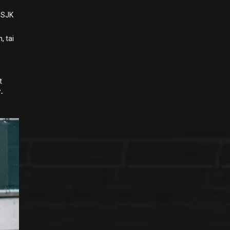
i SJK
, tai
t
7-