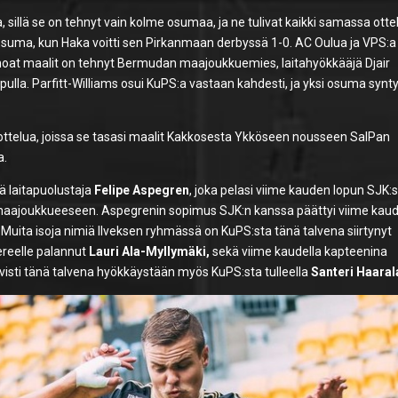
a, sillä se on tehnyt vain kolme osumaa, ja ne tulivat kaikki samassa ott
osuma, kun Haka voitti sen Pirkanmaan derbyssä 1-0. AC Oulua ja VPS:a
ainoat maalit on tehnyt Bermudan maajoukkuemies, laitahyökkääjä Djair
lopulla. Parfitt-Williams osui KuPS:a vastaan kahdesti, ja yksi osuma synty
tusottelua, joissa se tasasi maalit Kakkosesta Ykköseen nousseen SalPan
a.
ää laitapuolustaja
Felipe Aspegren
, joka pelasi viime kauden lopun SJK:
A-maajoukkueeseen. Aspegrenin sopimus SJK:n kanssa päättyi viime kau
en. Muita isoja nimiä Ilveksen ryhmässä on KuPS:sta tänä talvena siirtynyt
ereelle palannut
Lauri Ala-Myllymäki,
sekä viime kaudella kapteenina
ahvisti tänä talvena hyökkäystään myös KuPS:sta tulleella
Santeri Haaral