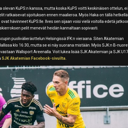
sena olevan KuPS:n kanssa, mutta koska KuPS voitti keskinäisen ottelun, e
elit ratkaisevat sijoituksen ennen maalieroa. Myös Haka on tällä hetkellä
t hävinneet KuPS:lle. Ilves sen sijaan voisi vielä voitolla edetä jatkoon
skierroksen pelit menevät heidän kannaltaan sopivasti.
in puolivälieräottelun Helsingissä IFK:n vieraana. Siten Akatemian
n Hallissa klo 16:30, mutta se ei näy suorana mistään. Myös SJK:n B-nuore
a vastaan Wallsport Areenalla. Voit lukea lisää SJK Akatemian ja SJK U1
a
SJK Akatemian Facebook-sivuilta.