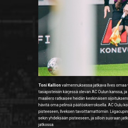
Toni Kallion
valmennuksessa jatkava Ilves omaa vie
tasapisteisiin kärjessä olevan AC Oulun kanssa, ja
maaliero ratkaisee heidän keskinäisen sijoituksensa
hävitä oma pelinsä päätöskierroksella. AC Oulu ko
pisteeseen, Ilveksen tavoittamattomiin. Liigacupi
sekin yhdeksään pisteeseen, ja silloin suoraan jatko
jatkossa.