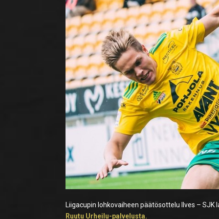
Liigacupin lohkovaiheen päätösottelu Ilves – SJK 
Ruutu Urheilu-palvelusta.