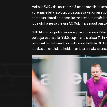
Voitolla SJK voisi nousta vielä tasapisteisiin toi
voi enää edetä jatkoon. Liigacupissa keskinäiset p
samassa pistetilanteessa kolmantena, ja myös he ova
jopa ohi kärjessä olevan AC Oulun, jos muut päätö
SJK Akatemia pelaa samana päivänä oman Ykköscup
pelaajat ovat siellä. Ykköscupin ottelu alkaa Tali
pelaavat lauantaina, kun heillä on kotiottelu OLS:
joukkueen otteluista heidän omista ennakoistans