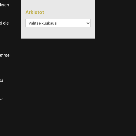
eksen
Arkistot
Arkistot
ei ole
luamme
sä.
ua