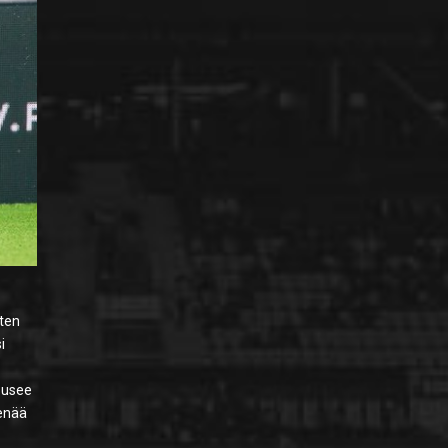
iten
i
nousee
 enää