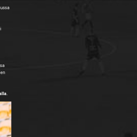
elussa
i
ssa
den
alla.