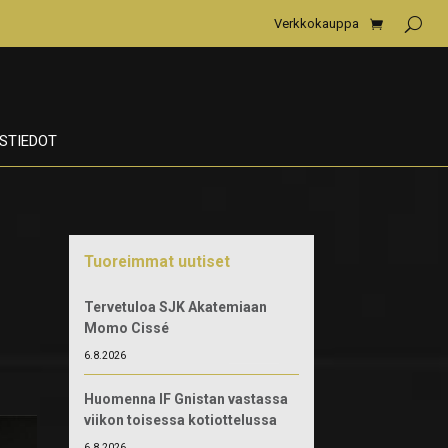
Verkkokauppa
STIEDOT
Tuoreimmat uutiset
Tervetuloa SJK Akatemiaan
Momo Cissé
6.8.2026
Huomenna IF Gnistan vastassa
viikon toisessa kotiottelussa
6.8.2026