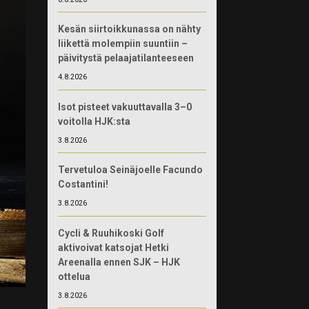
Kesän siirtoikkunassa on nähty
liikettä molempiin suuntiin –
päivitystä pelaajatilanteeseen
4.8.2026
Isot pisteet vakuuttavalla 3–0
voitolla HJK:sta
3.8.2026
Tervetuloa Seinäjoelle Facundo
Costantini!
3.8.2026
Cycli & Ruuhikoski Golf
aktivoivat katsojat Hetki
Areenalla ennen SJK – HJK
ottelua
3.8.2026