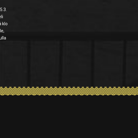
5.3.
li
ä klo
le,
ulla