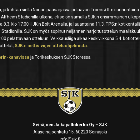
ja kohtaa siellä Norjan pääsarjassa pelaavan Tromsø IL:n sunnuntaina 
Alfheim Stadionilla ulkona, eli se on samalla SJK:n ensimmäinen ulkope
a 8.3. klo 17:00 HJK:n Bolt Arenalla, ja lauantaina 11.3. TPS:n kotikentäll
Sp Stadionilla. SJK on myös sopinut neljännen harjoitusottelun maaliskuul
00 pelattavaan otteluun. Veikkausliiga alkaa keskiviikkona 5.4. kotiottel
ottelut,
SJK:n nettisivujen otteluohjelmista.
rin-kanavissa
ja Torikeskuksen SJK Storessa.
Seinäjoen Jalkapallokerho Oy – SJK
Alaseinäjoenkatu 15, 60220 Seinäjoki
info@sjk.fi