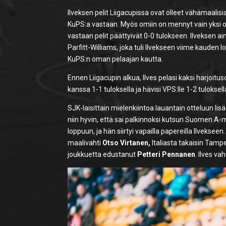
Ilveksen pelit Liigacupissa ovat olleet vähämaalisi
KuPS:a vastaan. Myös omiin on mennyt vain yksi 
vastaan pelit päättyivät 0-0 tulokseen. Ilveksen 
Parfitt-Williams, joka tuli Ilvekseen viime kauden 
KuPS:n oman pelaajan kautta.
Ennen Liigacupin alkua, Ilves pelasi kaksi harjoi
kanssa 1-1 tuloksella ja hävisi VPS:lle 1-2 tuloksell
SJK-laisittain mielenkiintoa lauantain otteluun lis
niin hyvin, että sai palkinnoksi kutsun Suomen 
loppuun, ja hän siirtyi vapailla papereilla Ilvekse
maalivahti
Otso Virtanen,
Italiasta takaisin Tamp
joukkuetta edustanut
Petteri Pennanen
. Ilves v