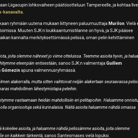
vaan Liigacupin lohkovaiheen päätösotteluun Tampereelle, ja kohtaa Ilv
u-kanavalta.
ukaan ryhmään uutena mukaan liittyneen paluumuuttaja
Murilon
. Vielä 
sitoimissa. Muuten SJK:n loukkaantumistilanne on hyvä, ja SJK pääsee
tkopaikan kannalta merkityksettömässä pelissä, oman pelin kehittäminen
ta, joita olemme nähneet jo viime otteluissa. Teemme asioita hyvin, ja ha
kehitymme eteenpäin entisestään,
sanoo SJK:n valmentaja
Guillem
n Gómezin
apuna valmennusryhmässä.
lmen alakerralla, mutta sitten vaihtoivat neljän alakertaan seuraavassa pelis
e paras mahdollinen lähestymistapa peleihin.
 pystymme vastaamaan heidän mahdollisiin eri pelitapoihin. Haluamme onnist
 ja olla organisoituja sekä kurinalaisia. Näitä asioita haluamme nähdä omassa
ä kokeilee asioita, ja haluamme nähdä pelissämme asioita, joita olemme
 Se on kaikkein tärkeintä
, sanoo Santesmases vielä lopuksi.