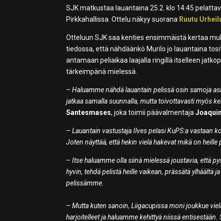
SJK matkustaa lauantaina 25.2. klo 14:45 pelatta
Pirkkahallissa. Ottelu näkyy suorana
Ruutu Urheil
Otteluun SJK saa kenties ensimmäistä kertaa m
tiedossa, että nähdäänkö Murilo jo lauantaina to
antamaan peliaikaa laajalla ringillä itselleen ja
tärkeimpänä mielessä.
–
Haluamme nähdä lauantain pelissä osin samoja asio
jatkaa samalla suunnalla, mutta toivottavasti myös 
Santesmases
, joka toimii päävalmentaja
Joaqui
–
Lauantain vastustaja Ilves pelasi KuPS:a vastaan ko
Joten näyttää, että hekin vielä hakevat mikä on heill
–
Itse haluamme olla siinä mielessä joustavia, että
hyvin, tehdä pelistä heille vaikean, prässätä ylhäältä
pelissämme.
–
Mutta kuten sanoin, Liigacupissa moni joukkue viel
harjoitelleet ja haluamme kehittyä niissä entisestään.