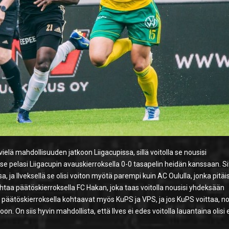
lä mahdollisuuden jatkoon Liigacupissa, sillä voitolla se nousisi
 se pelasi Liigacupin avauskierroksella 0-0 tasapelin heidän kanssaan. S
, ja Ilveksellä se olisi voiton myötä parempi kuin AC Oululla, jonka pitäis
htaa päätöskierroksella FC Hakan, joka taas voitolla nousisi yhdeksään
n päätöskierroksella kohtaavat myös KuPS ja VPS, ja jos KuPS voittaa, 
on. On siis hyvin mahdollista, että Ilves ei edes voitolla lauantaina olisi