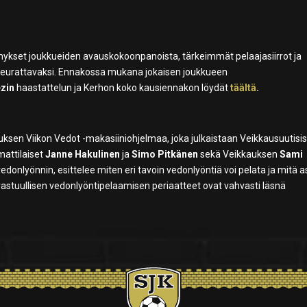
mykset joukkueiden avauskokoonpanoista, tärkeimmät pelaajasiirrot ja
seurattavaksi. Ennakossa mukana jokaisen joukkueen
zin
haastattelun ja Kerhon koko kausiennakon löydät
täältä
.
ksen Viikon Vedot -makasiiniohjelmaa, joka julkaistaan Veikkausuutisis
attilaiset
Janne Hakulinen
ja
Simo Pitkänen
sekä Veikkauksen
Sami
donlyönnin, esittelee miten eri tavoin vedonlyöntiä voi pelata ja mitä a
stuullisen vedonlyöntipelaamisen periaatteet ovat vahvasti läsnä