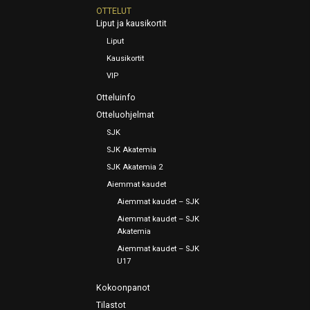
OTTELUT
Liput ja kausikortit
Liput
Kausikortit
VIP
Otteluinfo
Otteluohjelmat
SJK
SJK Akatemia
SJK Akatemia 2
Aiemmat kaudet
Aiemmat kaudet – SJK
Aiemmat kaudet – SJK
Akatemia
Aiemmat kaudet – SJK
U17
Kokoonpanot
Tilastot