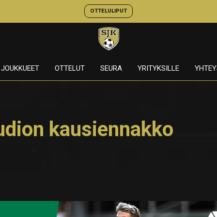
OTTELULIPUT
JOUKKUEET
OTTELUT
SEURA
YRITYKSILLE
YHTEY
tudion kausiennakko