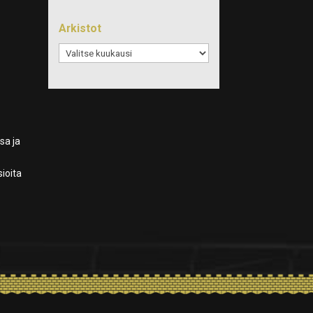
Arkistot
Arkistot
sa ja
sioita