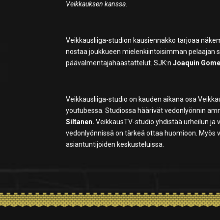
Veikkauksen kanssa.
Veikkausliiga-studion kausiennakko tarjoaa näke
nostaa joukkueen mielenkiintoisimman pelaajan 
päävalmentajahaastattelut. SJK:n
Joaquin Gome
Veikkausliiga-studio on kauden aikana osa Veikkau
youtubessa. Studiossa häärivät vedonlyönnin amm
Siltanen.
VeikkausTV-studio yhdistää urheilun ja ve
vedonlyönnissä on tärkeä ottaa huomioon. Myös va
asiantuntijoiden keskusteluissa.