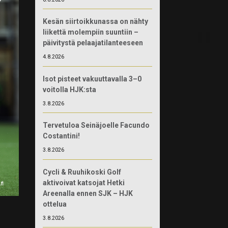
Kesän siirtoikkunassa on nähty
liikettä molempiin suuntiin –
päivitystä pelaajatilanteeseen
4.8.2026
Isot pisteet vakuuttavalla 3–0
voitolla HJK:sta
3.8.2026
Tervetuloa Seinäjoelle Facundo
Costantini!
3.8.2026
Cycli & Ruuhikoski Golf
aktivoivat katsojat Hetki
Areenalla ennen SJK – HJK
ottelua
3.8.2026