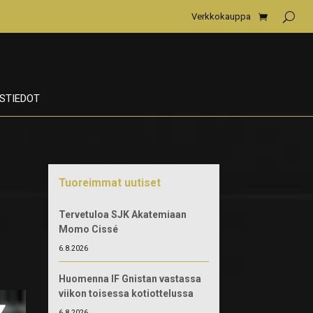
Verkkokauppa
STIEDOT
Tuoreimmat uutiset
Tervetuloa SJK Akatemiaan
Momo Cissé
6.8.2026
Huomenna IF Gnistan vastassa
viikon toisessa kotiottelussa
6.8.2026