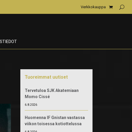
Verkkokauppa
STIEDOT
Tuoreimmat uutiset
Tervetuloa SJK Akatemiaan
Momo Cissé
6.8.2026
Huomenna IF Gnistan vastassa
viikon toisessa kotiottelussa
6.8.2026