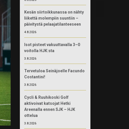
Kesän siirtoikkunassa on nähty
liikettä molempiin suuntiin –
päivitystä pelaajatilanteeseen
4.8.2026
Isot pisteet vakuuttavalla 3–0
voitolla HJK:sta
3.8.2026
Tervetuloa Seinäjoelle Facundo
Costantini!
3.8.2026
Cycli & Ruuhikoski Golf
aktivoivat katsojat Hetki
Areenalla ennen SJK – HJK
ottelua
3.8.2026