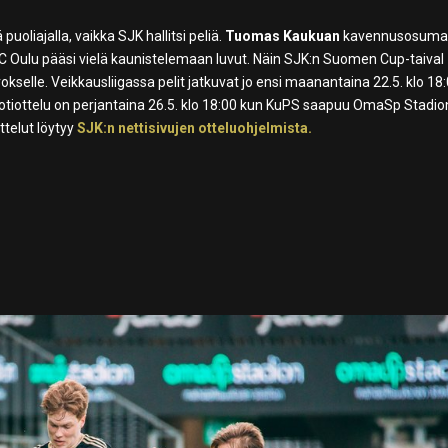
oliajalla, vaikka SJK hallitsi peliä.
Tuomas Kaukuan
kavennusosum
 ja AC Oulu pääsi vielä kaunistelemaan luvut. Näin SJK:n Suomen Cup-taival
rrokselle. Veikkausliigassa pelit jatkuvat jo ensi maanantaina 22.5. klo 18
kotiottelu on perjantaina 26.5. klo 18:00 kun KuPS saapuu OmaSp Stadion
ottelut löytyy
SJK:n nettisivujen otteluohjelmista.