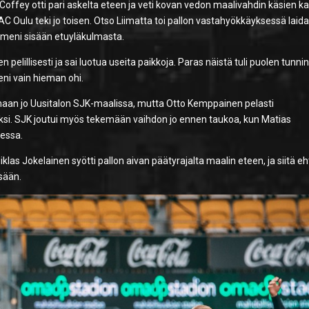
 Coffey otti pari askelta eteen ja veti kovan vedon maalivahdin käsien k
C Oulu teki jo toisen. Otso Liimatta toi pallon vastahyökkäyksessä laida
o meni sisään etuyläkulmasta.
n pelillisesti ja sai luotua useita paikkoja. Paras näistä tuli puolen tunni
eni vain hieman ohi.
aan jo Uusitalon SJK-maalissa, mutta Otto Kemppainen pelasti
aksi. SJK joutui myös tekemään vaihdon jo ennen taukoa, kun Matias
eessa.
iklas Jokelainen syötti pallon aivan päätyrajalta maalin eteen, ja siitä eh
sään.