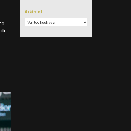
a
Arkistot
Arkistot
:00
ille.