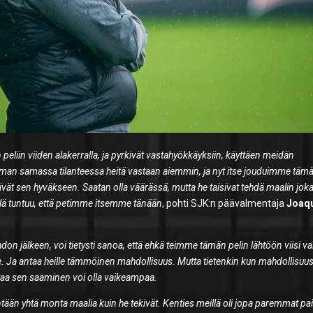
än peliin viiden alakerralla, ja pyrkivät vastahyökkäyksiin, käyttäen meidän
ieman samassa tilanteessa heitä vastaan aiemmin, ja nyt itse jouduimme täm
tivät sen hyväkseen. Saatan olla väärässä, mutta he taisivat tehdä maalin jok
sillä tuntuu, että petimme itsemme tänään
, pohti SJK:n päävalmentaja
Joaq
on jälkeen, voi tietysti sanoa, että ehkä teimme tämän pelin lähtöön viisi va
e. Ja antaa heille tämmöinen mahdollisuus. Mutta tietenkin kun mahdollisuu
ertaa sen saaminen voi olla vaikeampaa.
ntään yhtä monta maalia kuin he tekivät. Kenties meillä oli jopa paremmat pa