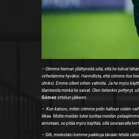
–
Olimme hieman yllättyneitä siitä, että he tulivat täh
virheitämme hyväksi. Harmillista, että olimme itse h
uhriksi. Emme olleet siihen valmiita. Ja he myös käyt
tilanteesta minkä he saivat. Olen tietenkin pettynyt, 
Gómez
ottelun jälkeen.
–
Kun katsoo, miten otimme pelin haltuun viiden vaihd
liikaa. Mutta meidän tulee luottaa meidän pelaajiimm
annetaan, se pitää myös käyttää, sillä seuraavalla k
–
Silti, mielestäni loimme paikkoja tänään tehdä vähi