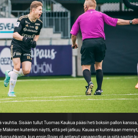
ää vauhtia. Sisään tullut Tuomas Kaukua pääsi heti boksiin pallon kanssa,
 Mäkinen kuitenkin näytti, että peli jatkuu. Kauaa ei kuitenkaan mennyt
edusruuhkasta, kun ensin Rojas oli antanut vapaapotkun ja siitä saatiin k