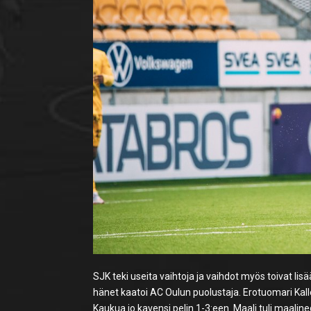
SJK teki useita vaihtoja ja vaihdot myös toivat lis
hänet kaatoi AC Oulun puolustaja. Erotuomari Kalle
Kaukua jo kavensi pelin 1-3:een. Maali tuli maalin