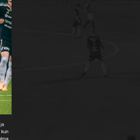
 ja
, kun
ulma.