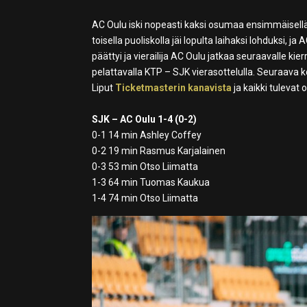
AC Oulu iski nopeasti kaksi osumaa ensimmäisellä pu
toisella puoliskolla jäi lopulta laihaksi lohduksi,
päättyi ja vierailija AC Oulu jatkaa seuraavalle kie
pelattavalla KTP – SJK vierasottelulla. Seuraava 
Liput
Ticketmasterin kanavista
ja kaikki tulevat 
SJK – AC Oulu 1-4 (0-2)
0-1 14 min Ashley Coffey
0-2 19 min Rasmus Karjalainen
0-3 53 min Otso Liimatta
1-3 64 min Tuomas Kaukua
1-4 74 min Otso Liimatta