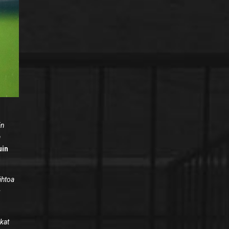
än
a
uin
ihtoa
s
ikat