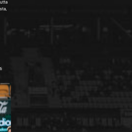
autta
sta,
n
ti