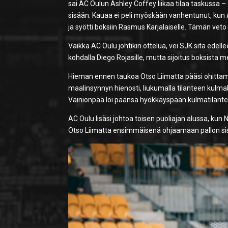
sai AC Oulun Ashley Coffey liikaa tilaa taskussa –
sisään. Kauaa ei peli myöskään vanhentunut, kun A
ja syötti boksiin Rasmus Karjalaiselle. Tämän vet
Vaikka AC Oulu johtikin ottelua, vei SJK sitä edellee
kohdalla Diego Rojasille, mutta sijoitus boksista m
Hieman ennen taukoa Otso Liimatta pääsi ohittam
maalinsynnyn hienosti, liukumalla tilanteen kulm
Vainionpää löi päänsä hyökkäyspään kulmatilant
AC Oulu lisäsi johtoa toisen puoliajan alussa, kun N
Otso Liimatta ensimmäisenä ohjaamaan pallon si