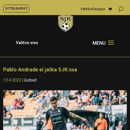
OTTELULIPUT
Verkkokauppa
Valitse sivu
Pablo Andrade ei jatka SJK:ssa
13.4.2023
|
Uutiset