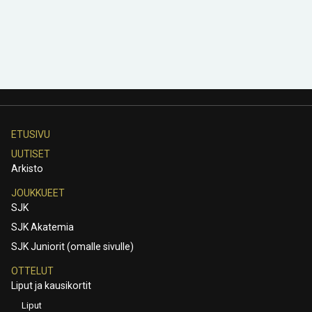
ETUSIVU
UUTISET
Arkisto
JOUKKUEET
SJK
SJK Akatemia
SJK Juniorit (omalle sivulle)
OTTELUT
Liput ja kausikortit
Liput