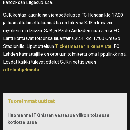
kahdeksan Liigacupissa.
SJK kohtaa lauantaina vierasottelussa FC Hongan klo 17:00
ja tuon ottelun otteluennakko on tulossa SJK:n kanaviin
myöhemmin tänään. SJK ja Pablo Andraden uusi seura FC
Lahti kohtaavat toisensa lauantaina 22.4. klo 17:00 OmaSp
Stadionilla. Liput otteluun
Ticketmasterin kanavista.
FC
Lahden kannattajille on otteluun toimitettu oma lippulinkkinsä.
Löydät kaikki tulevat ottelut SJK:n nettisivujen
otteluohjelmista.
Tuoreimmat uutiset
Huomenna IF Gnistan vastassa viikon toisessa
kotiottelussa