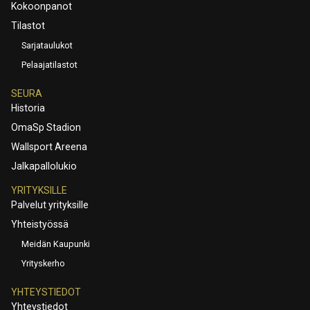
Kokoonpanot
Tilastot
Sarjataulukot
Pelaajatilastot
SEURA
Historia
OmaSp Stadion
Wallsport Areena
Jalkapallolukio
YRITYKSILLE
Palvelut yrityksille
Yhteistyössä
Meidän Kaupunki
Yrityskerho
YHTEYSTIEDOT
Yhteystiedot