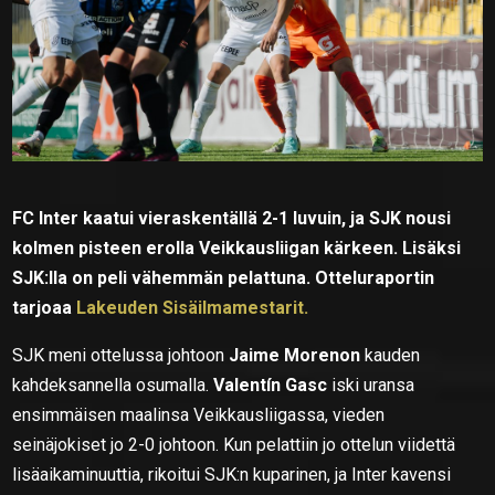
FC Inter kaatui vieraskentällä 2-1 luvuin, ja SJK nousi
kolmen pisteen erolla Veikkausliigan kärkeen. Lisäksi
SJK:lla on peli vähemmän pelattuna. Otteluraportin
tarjoaa
Lakeuden Sisäilmamestarit.
SJK meni ottelussa johtoon
Jaime Morenon
kauden
kahdeksannella osumalla.
Valentín Gasc
iski uransa
ensimmäisen maalinsa Veikkausliigassa, vieden
seinäjokiset jo 2-0 johtoon. Kun pelattiin jo ottelun viidettä
lisäaikaminuuttia, rikoitui SJK:n kuparinen, ja Inter kavensi