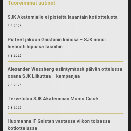
Tuoreimmat uutiset
SJK Akatemialle ei pisteitä lauantain kotiottelusta
8.8.2026
Pisteet jakoon Gnistanin kanssa – SJK nousi
hienosti lopussa tasoihin
7.8.2026
Alexander Wessberg esiintymässä päivän ottelussa
osana SJK Liikuttaa – kampanjaa
7.8.2026
Tervetuloa SJK Akatemiaan Momo Cissé
6.8.2026
Huomenna IF Gnistan vastassa viikon toisessa
kotiottelussa