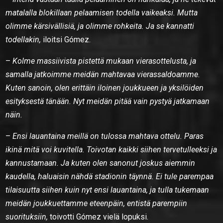
matalalla blokillaan pelaamisen todella vaikeaksi. Mutta
olimme kärsivällisiä, ja olimme rohkeita. Ja se kannatti
todellakin,
iloitsi Gómez.
–
Kolme massiivista pistettä mukaan vierasottelusta, ja
samalla jatkoimme meidän mahtavaa vierassaldoamme.
Kuten sanoin, olen erittäin iloinen joukkueen ja yksilöiden
esityksestä tänään. Nyt meidän pitää vain pystyä jatkamaan
näin.
–
Ensi lauantaina meillä on tulossa mahtava ottelu. Paras
ikinä mitä voi kuvitella. Toivotan kaikki siihen tervetulleeksi ja
kannustamaan. Ja kuten olen sanonut joskus aiemmin
kaudella, haluaisin nähdä stadionin täynnä. Ei tule parempaa
tilaisuutta siihen kuin nyt ensi lauantaina, ja tulla tukemaan
meidän joukkuettamme eteenpäin, entistä parempiin
suorituksiin,
toivotti Gómez vielä lopuksi.