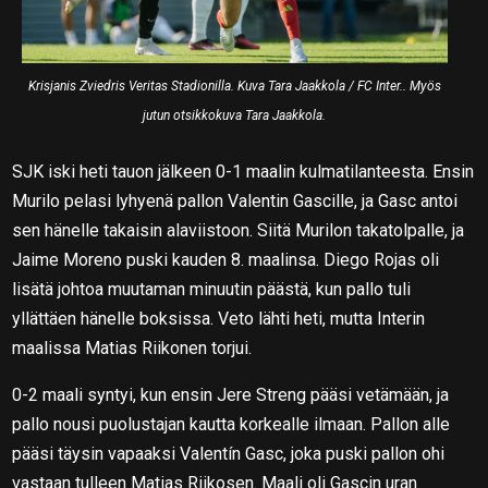
Krisjanis Zviedris Veritas Stadionilla. Kuva Tara Jaakkola / FC Inter.. Myös
jutun otsikkokuva Tara Jaakkola.
SJK iski heti tauon jälkeen 0-1 maalin kulmatilanteesta. Ensin
Murilo pelasi lyhyenä pallon Valentin Gascille, ja Gasc antoi
sen hänelle takaisin alaviistoon. Siitä Murilon takatolpalle, ja
Jaime Moreno puski kauden 8. maalinsa. Diego Rojas oli
lisätä johtoa muutaman minuutin päästä, kun pallo tuli
yllättäen hänelle boksissa. Veto lähti heti, mutta Interin
maalissa Matias Riikonen torjui.
0-2 maali syntyi, kun ensin Jere Streng pääsi vetämään, ja
pallo nousi puolustajan kautta korkealle ilmaan. Pallon alle
pääsi täysin vapaaksi Valentín Gasc, joka puski pallon ohi
vastaan tulleen Matias Riikosen. Maali oli Gascin uran