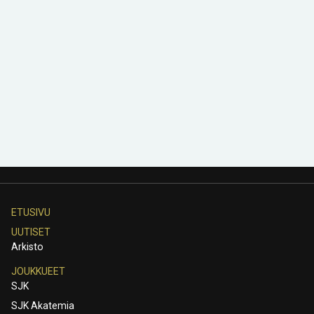
ETUSIVU
UUTISET
Arkisto
JOUKKUEET
SJK
SJK Akatemia