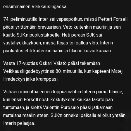
ensimmäinen Veikkausliigassa.
74. peliminuutilla Inter sai vapaapotkun, missä Petteri Forsell
pääsi yrittämään bravuuriaan. Veto kuitenkin muuriin ja sen
kautta SJK:n puolustukselle. Heti perään SJK sai
vastahyökkäyksen, missä Rojas toi palloa ylös. Interin
puolustus ehti kuitenkin hätiin ja tilanne kuivui kasaan.
Vasta 17-vuotias Oskari Väistö pääsi tekemään
Veikkausliigadebyyttinsä 80. minuutilla, kun kapteeni Matej
Hradeckyn jalka kramppasi.
Viitisen minuuttia ennen loppua nähtiin Interin paras tilanne,
kun ensin Forsell nosti keskityksen kaukaa takatolpan
tuntumaan, ja sieltä Valentin Purosalo pääsi jatkamaan
matalana maalin eteen. SJK:n onneksi paikalla ei ollut yhtään
Interin pelaajaa.