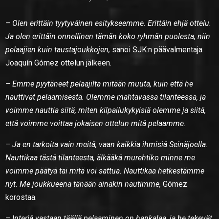
–
Olen erittäin tyytyväinen esitykseemme. Erittäin ehjä ottelu.
Ja olen erittäin onnellinen tämän koko ryhmän puolesta, niin
pelaajien kuin taustajoukkojen,
sanoi SJK:n päävalmentaja
Joaquín Gómez ottelun jälkeen.
–
Emme pyytäneet pelaajilta mitään muuta, kuin että he
nauttivat pelaamisesta. Olemme mahtavassa tilanteessa, ja
voimme nauttia siitä, miten kilpailukykyisiä olemme ja siitä,
että voimme voittaa jokaisen ottelun mitä pelaamme.
–
Ja en tarkoita vain meitä, vaan kaikkia ihmisiä Seinäjoella.
Nauttikaa tästä tilanteesta, älkääkä murehtiko minne me
voimme päätyä tai mitä voi sattua. Nauttikaa hetkestämme
nyt. Me joukkueena tänään ainakin nautimme,
Gómez
korostaa.
–
Interiä vastaan täällä pelaaminen on hankalaa, ja he tekevät