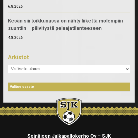
6.8.2026
Kesän siirtoikkunassa on nähty liikettä molempiin
suuntiin – päivitystä pelaajatilanteeseen
4.8.2026
Arkistot
Arkistot
Seinäjoen Jalkapallokerho Oy – SJK