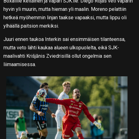
Boxalille keltainen ja vapari SJK:lle. Diego Rojas veti vaparin
hyvin yli muurin, mutta hieman yli maalin. Moreno pelattiin
hetkeä myöhemmin linjan taakse vapaaksi, mutta lippu oli
ylhäällä paitsion merkiksi.
Juuri ennen taukoa Interkin sai ensimmäisen tilanteensa,
mutta veto lähti kaukaa alueen ulkopuolelta, eikä SJK-
maalivahti Krišjānis Zviedrisillä ollut ongelmia sen
liimaamisessa.