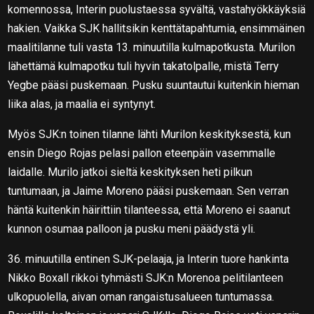
komennossa, Interin puolustaessa syvältä, vastahyökkäyksiä
hakien. Vaikka SJK hallitsikin kenttätapahtumia, ensimmäinen
maalitilanne tuli vasta 13. minuutilla kulmapotkusta. Murilon
lähettämä kulmapotku tuli hyvin takatolpalle, mistä Terry
Yegbe pääsi puskemaan. Pusku suuntautui kuitenkin hieman
liika alas, ja maalia ei syntynyt.
Myös SJK:n toinen tilanne lähti Murilon keskityksestä, kun
ensin Diego Rojas pelasi pallon eteenpäin vasemmalle
laidalle. Murilo jatkoi sieltä keskityksen heti pilkun
tuntumaan, ja Jaime Moreno pääsi puskemaan. Sen verran
häntä kuitenkin häirittiin tilanteessa, että Moreno ei saanut
kunnon osumaa palloon ja pusku meni päädystä yli.
36. minuutilla entinen SJK-pelaaja, ja Interin tuore hankinta
Nikko Boxall rikkoi tyhmästi SJK:n Morenoa pelitilanteen
ulkopuolella, aivan oman rangaistusalueen tuntumassa.