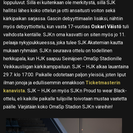
loppuluvut. Sillä ei kuitenkaan ole merkitystä, sillä SJK
hallitsi lähes koko ottelun ja otti ansaitusti voiton sekä
kärkipaikan sarjassa. Gascin debyyttimaalin lisäksi, nähtiin
myös debyyttiottelu, kun vasta 17-vuotias
Oskari Väistö
tuli
vaihdosta kentälle. SJK:n oma kasvatti on siten myös jo 11.
pelaaja nykyjoukkueessa, joka tulee SJK Akatemian kautta
mukaan ryhmään. SJK:n seuraava ottelu on todellinen
herkkupala, kun HJK saapuu Seinäjoen OmaSp Stadionille
Veikkausliigan kärkikamppailuun. SJK – HJK alkaa lauantaina
29.7. klo 17:00. Paikalle odotetaan paljon yleisöä, joten liput
ilman jonoja ja edullisemmin ennakkoon
Ticketmasterin
kanavista.
SJK – HJK on myös SJK:n Proud to wear Black-
ottelu, eli kaikille paikalle tulijoille toivotaan mustaa vaatetta
päälle. Värjätään koko OmaSp Stadion SJK:n väreihin!