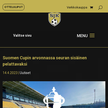
OTTELULIPUT
Verkkokauppa
Valitse sivu
Suomen Cupin arvonnassa seuran sisäinen
pelattavaksi
14.4.2023
|
Uutiset