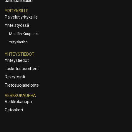
Jalkapallolukio
YRITYKSILLE
Palvelut yrityksille
Yhteistyössä
Meidän Kaupunki
Yrityskerho
YHTEYSTIEDOT
Yhteystiedot
Laskutusosoitteet
Rekrytointi
Tietosuojaseloste
VERKKOKAUPPA
Verkkokauppa
Ostoskori