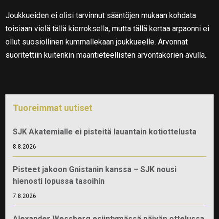
Joukkueiden ei olisi tarvinnut sääntöjen mukaan kohdata
toisiaan vielä tällä kierroksella, mutta tällä kertaa arpaonni ei
ollut suosiollinen kummallekaan joukkueelle. Arvonnat
suoritettiin kuitenkin maantieteellisten arvontakorien avulla.
Tuoreimmat uutiset
SJK Akatemialle ei pisteitä lauantain kotiottelusta
8.8.2026
Pisteet jakoon Gnistanin kanssa – SJK nousi
hienosti lopussa tasoihin
7.8.2026
Alexander Wessberg esiintymässä päivän ottelussa