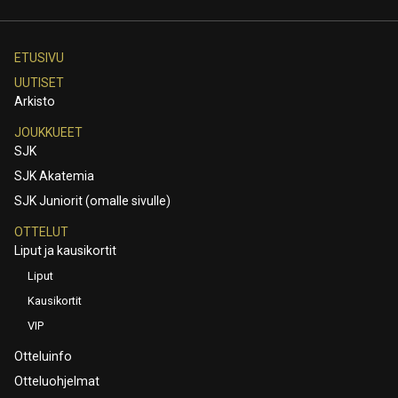
ETUSIVU
UUTISET
Arkisto
JOUKKUEET
SJK
SJK Akatemia
SJK Juniorit (omalle sivulle)
OTTELUT
Liput ja kausikortit
Liput
Kausikortit
VIP
Otteluinfo
Otteluohjelmat