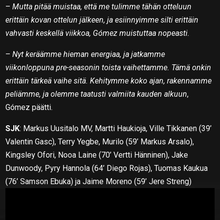
–
Mutta pitää muistaa, että me tulimme tähän otteluun
erittäin kovan ottelun jälkeen, ja esiinnyimme silti erittäin
vahvasti keskellä viikkoa, Gómez muistuttaa nopeasti.
–
Nyt keräämme hieman energiaa, ja jatkamme
viikonloppuna pre-seasonin toista vaihettamme. Tämä onkin
erittäin tärkeä vaihe sitä. Kehitymme koko ajan, rakennamme
peliämme, ja olemme taatusti valmiita kauden alkuun
,
Gómez päätti.
SJK
: Markus Uusitalo MV, Martti Haukioja, Ville Tikkanen (39’
Valentin Gasc), Terry Yegbe, Murilo (59’ Markus Arsalo),
Kingsley Ofori, Nooa Laine (70’ Vertti Hänninen), Jake
Dunwoody, Pyry Hannola (64’ Diego Rojas), Tuomas Kaukua
(76’ Samson Ebuka) ja Jaime Moreno (59’ Jere Streng)