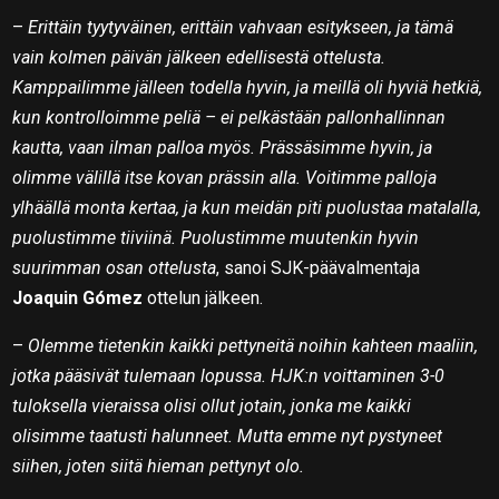
–
Erittäin tyytyväinen, erittäin vahvaan esitykseen, ja tämä
vain kolmen päivän jälkeen edellisestä ottelusta.
Kamppailimme jälleen todella hyvin, ja meillä oli hyviä hetkiä,
kun kontrolloimme peliä – ei pelkästään pallonhallinnan
kautta, vaan ilman palloa myös. Prässäsimme hyvin, ja
olimme välillä itse kovan prässin alla. Voitimme palloja
ylhäällä monta kertaa, ja kun meidän piti puolustaa matalalla,
puolustimme tiiviinä. Puolustimme muutenkin hyvin
suurimman osan ottelusta
, sanoi SJK-päävalmentaja
Joaquin Gómez
ottelun jälkeen.
–
Olemme tietenkin kaikki pettyneitä noihin kahteen maaliin,
jotka pääsivät tulemaan lopussa. HJK:n voittaminen 3-0
tuloksella vieraissa olisi ollut jotain, jonka me kaikki
olisimme taatusti halunneet. Mutta emme nyt pystyneet
siihen, joten siitä hieman pettynyt olo.