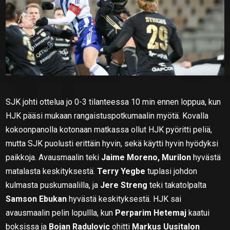
SJK johti ottelua jo 0-3 tilanteessa 10 min ennen loppua, kun
HJK pääsi mukaan rangaistuspotkumaalin myötä. Kovalla
kokoonpanolla kotonaan matkassa ollut HJK pyöritti peliä,
mutta SJK puolusti erittäin hyvin, sekä käytti hyvin hyödyksi
paikkoja. Avausmaalin teki
Jaime Moreno,
Murilon
hyvästä
matalasta keskityksestä.
Terry Yegbe
tuplasi johdon
kulmasta puskumaalilla, ja
Jere Streng
teki takatolpalta
Samson Ebukan
hyvästä keskityksestä. HJK sai
avausmaalin pelin lopullla, kun
Perparim Hetemaj
kaatui
boksissa ja
Bojan Radulovic
ohitti
Markus Uusitalon