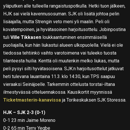
yläputken alle tulleella rangaistuspotkulla. Hetki tuon jälkeen,
HJK sai vielä kavennusosuman. SJK oli lisätä johtoa pelin
lisäajalla, mutta Strengin veto meni yli maalin. Peli oli
kovatempoinen, ja hyvätasoinen harjoitusottelu. Jobinpostina
tuli
Ville Tikkasen
loukkaantuminen ensimmäisellä
puoliajalla, kun hän liukastui alueen ulkopuolella. Vielä ei ole
tiedossa tehtiinkö vaihto varotoimena vai tuleeko tuosta
tilanteesta huilia. Kenttä oli muutenkin melko liukas, mutta
peli pysyi silti hyvätasoisena. SJK:n harjoitusottelut jatkuvat
heti tulevana lauantaina 11.3. klo 14:30, kun TPS saapuu
vieraaksi Seinäjoelle. Tarkemmin ottelusta torstai-iltana
ilmestyvässä otteluennakossa. Kausikortit myynnissä
Ticketmasterin-kanavissa
ja Torikeskuksen SJK Storessa.
HJK – SJK 2-3 (0-1)
0-1 23 min Jaime Moreno
0-2 65 min Terry Yegbe