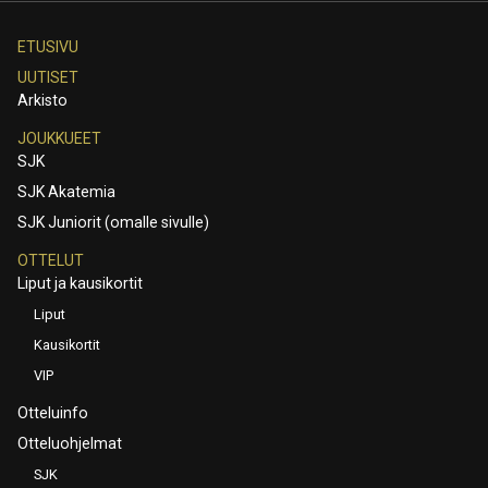
ETUSIVU
UUTISET
Arkisto
JOUKKUEET
SJK
SJK Akatemia
SJK Juniorit (omalle sivulle)
OTTELUT
Liput ja kausikortit
Liput
Kausikortit
VIP
Otteluinfo
Otteluohjelmat
SJK