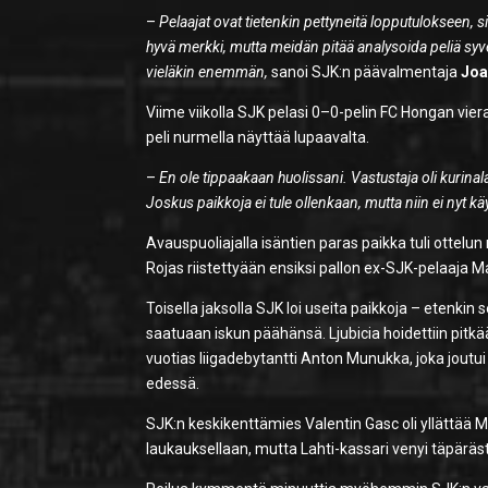
–
Pelaajat ovat tietenkin pettyneitä lopputulokseen, s
hyvä merkki, mutta meidän pitää analysoida peliä s
vieläkin enemmän,
sanoi SJK:n päävalmentaja
Joa
Viime viikolla SJK pelasi 0–0-pelin FC Hongan vie
peli nurmella näyttää lupaavalta.
–
En ole tippaakaan huolissani. Vastustaja oli kurina
Joskus paikkoja ei tule ollenkaan, mutta niin ei nyt kä
Avauspuoliajalla isäntien paras paikka tuli ottelun
Rojas riistettyään ensiksi pallon ex-SJK-pelaaja Ma
Toisella jaksolla SJK loi useita paikkoja – etenkin
saatuaan iskun päähänsä. Ljubicia hoidettiin pitkään 
vuotias liigadebytantti Anton Munukka, joka jout
edessä.
SJK:n keskikenttämies Valentin Gasc oli yllättää 
laukauksellaan, mutta Lahti-kassari venyi täpärästi 