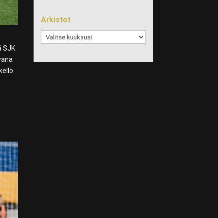
Arkistot
Arkistot
ä SJK
evana
kello