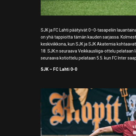
SJK ja FC Lahti päätyivät 0–0-tasapeliin lauantai
on yhä tappioitta tämän kauden sarjassa. Kolmesta 
keskiviikkona, kun SJK ja SJK Akatemia kohtaavat
18. SJK:n seuraava Veikkausliiga-ottelu pelataan l
seuraava kotiottelu pelataan 5.5. kun FC Inter saa
SJK – FC Lahti 0-0