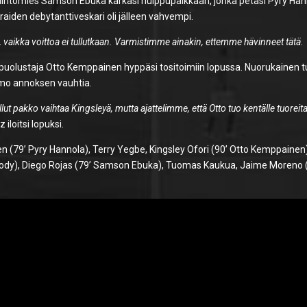
htomies Samson Ebuka karkasi huippupaikkaan, jonka petasi Pyry Han
aiden debytanttiveskari oli jälleen vahvempi.
vaikka voittoa ei tullutkaan. Varmistimme ainakin, ettemme hävinneet tätä.
itapuolustaja Otto Kemppainen hyppäsi tositoimiin lopussa. Nuorukainen tu
 aimo annoksen vauhtia.
llut pakko vaihtaa Kingsleyä, mutta ajattelimme, että Otto tuo kentälle tuoreit
iloitsi lopuksi.
en (79’ Pyry Hannola), Terry Yegbe, Kingsley Ofori (90’ Otto Kemppainen
oody), Diego Rojas (79’ Samson Ebuka), Tuomas Kaukua, Jaime Moreno 