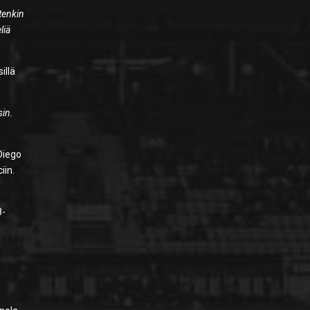
etenkin
liä
illä
sin.
 Diego
iin.
8-