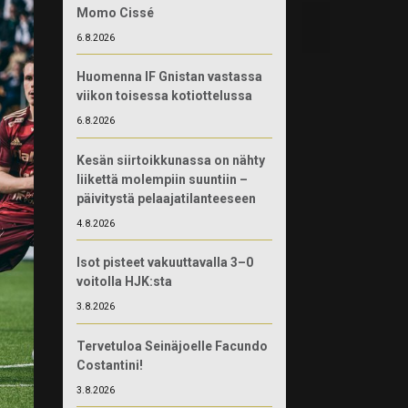
Momo Cissé
6.8.2026
Huomenna IF Gnistan vastassa
viikon toisessa kotiottelussa
6.8.2026
Kesän siirtoikkunassa on nähty
liikettä molempiin suuntiin –
päivitystä pelaajatilanteeseen
4.8.2026
Isot pisteet vakuuttavalla 3–0
voitolla HJK:sta
3.8.2026
Tervetuloa Seinäjoelle Facundo
Costantini!
3.8.2026