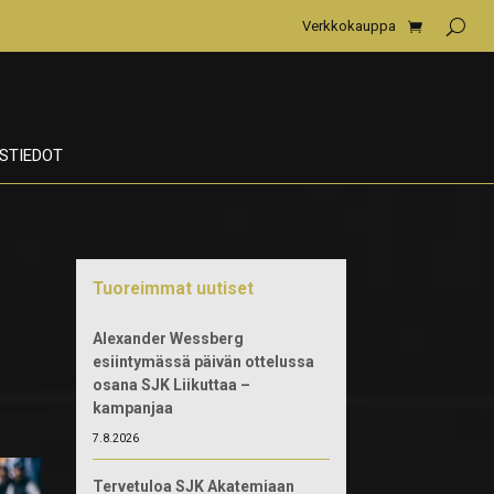
Verkkokauppa
STIEDOT
Tuoreimmat uutiset
Alexander Wessberg
esiintymässä päivän ottelussa
osana SJK Liikuttaa –
kampanjaa
7.8.2026
Tervetuloa SJK Akatemiaan