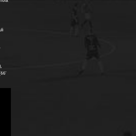
nola.
li
a
),
(66’