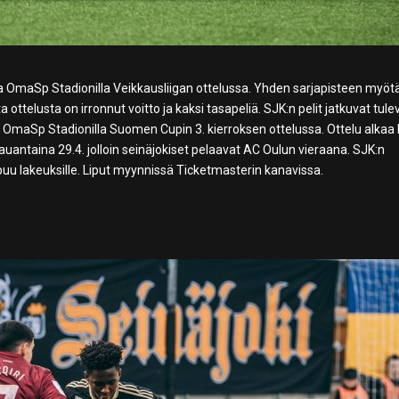
na OmaSp Stadionilla Veikkausliigan ottelussa. Yhden sarjapisteen myöt
ottelusta on irronnut voitto ja kaksi tasapeliä. SJK:n pelit jatkuvat tul
 OmaSp Stadionilla Suomen Cupin 3. kierroksen ottelussa. Ottelu alkaa 
auantaina 29.4. jolloin seinäjokiset pelaavat AC Oulun vieraana. SJK:n
puu lakeuksille. Liput myynnissä Ticketmasterin kanavissa.