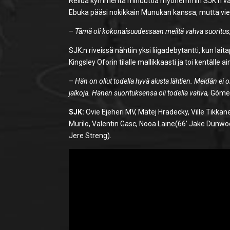
Reilua kymmentä minuuttia myöhemmin SJK:n vai
Ebuka pääsi nokikkain Munukan kanssa, mutta vier
–
Tämä oli kokonaisuudessaan meiltä vahva suoritus, 
SJK:n riveissä nähtiin yksi liigadebytantti, kun la
Kingsley Oforin tilalle mallikkaasti ja toi kentälle
–
Hän on ollut todella hyvä alusta lähtien. Meidän ei o
jalkoja. Hänen suorituksensa oli todella vahva,
Gómez 
SJK:
Ovie Ejeheri MV, Matej Hradecky, Ville Tikkan
Murilo, Valentin Gasc, Nooa Laine(66’ Jake Dunw
Jere Streng).