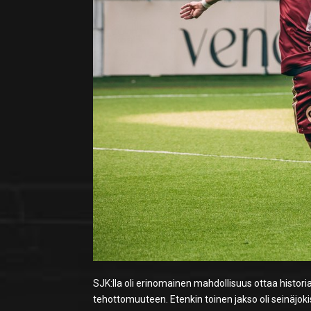
SJK:lla oli erinomainen mahdollisuus ottaa histori
tehottomuuteen. Etenkin toinen jakso oli seinäjoki