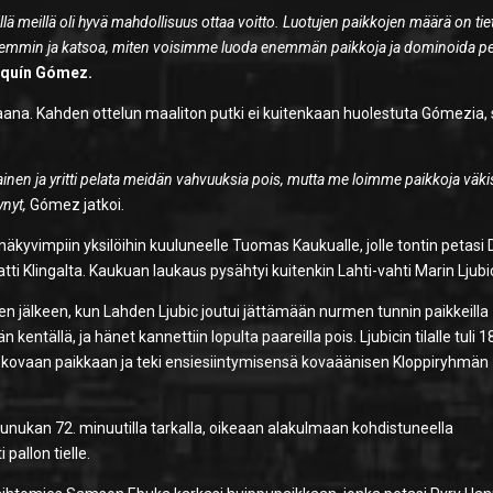
illä meillä oli hyvä mahdollisuus ottaa voitto. Luotujen paikkojen määrä on ti
yvemmin ja katsoa, miten voisimme luoda enemmän paikkoja ja dominoida pe
quín Gómez.
raana. Kahden ottelun maaliton putki ei kuitenkaan huolestuta Gómezia, s
lainen ja yritti pelata meidän vahvuuksia pois, mutta me loimme paikkoja väki
ynyt,
Gómez jatkoi.
 näkyvimpiin yksilöihin kuuluneelle Tuomas Kaukualle, jolle tontin petasi
tti Klingalta. Kaukuan laukaus pysähtyi kuitenkin Lahti-vahti Marin Ljubic
 sen jälkeen, kun Lahden Ljubic joutui jättämään nurmen tunnin paikkeilla
kentällä, ja hänet kannettiin lopulta paareilla pois. Ljubicin tilalle tuli 1
ui kovaan paikkaan ja teki ensiesiintymisensä kovaäänisen Kloppiryhmän
Munukan 72. minuutilla tarkalla, oikeaan alakulmaan kohdistuneella
pallon tielle.