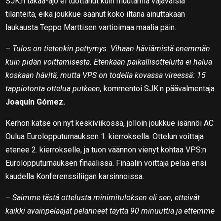
SJK:n takaa-ajo ei tuottanut kuin muutamia vajavaisia
tilanteita, eikä joukkue saanut koko iltana ainuttakaan
laukausta Teppo Marttisen vartioimaa maalia päin.
–
Tulos on tietenkin pettymys. Vihaan häviämistä enemmän
kuin pidän voittamisesta. Etenkään paikallisotteluita ei halua
koskaan hävitä, mutta VPS on todella kovassa vireessä: 15
tappiotonta ottelua putkeen,
kommentoi SJK:n päävalmentaja
Joaquín Gómez.
Kerhon katse on nyt keskiviikossa, jolloin joukkue isännöi AC
Oulua Eurolopputurnauksen 1. kierroksella. Ottelun voittaja
etenee 2. kierrokselle, ja tuon väännön vienyt kohtaa VPS:n
Eurolopputurnauksen finaalissa. Finaalin voittaja pelaa ensi
kaudella Konferenssiliigan karsinnoissa.
–
Saimme tästä ottelusta minimituloksen eli sen, etteivät
kaikki avainpelaajat pelanneet täyttä 90 minuuttia ja ettemme