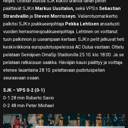
neljäs. Ottelun alussa SJK kukitti uransa tähän peliin
päättävät SJK:n
Markus Uusitalon,
sekä VPS:n
Sebastian
Strandvallin
ja
Steven Morrisseyn.
Valierotuomarikerho
palkitsi SJK:n joukkueenjohtaja
Pekka Lehtisen
ansaitusti
vuoden herrasmiesjoukkueenjohtaja. Lehtinen on voittanut
tuon palkinnon jo useampaan kertaan. SJK:n pelit jatkuvat heti
keskiviikkona europudotuspeleissä AC Oulua vastaan. Ottelu
pelataan Seinäjoen OmaSp Stadionilla 25.10. klo 18:00. Ja se
pelataan ratkaisuun saakka. Häviäjän kausi päättyy ja voittaja
etenee lauantaina 28.10. pelattavaan pudotuspelien
seuraavaan osaan.
SJK – VPS 0-2 (0-1)
0-1 28 min Roberto Savio
0-2 48 min Peter Michael