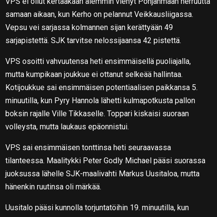
VPS ei ollut kertaakaan aiemmin vienyt Pohjanmaan herruutta
samaan aikaan, kun Kerho on pelannut Veikkausliigassa.
Vepsu vei sarjassa kolmannen sijan kerättyään 49
sarjapistettä. SJK tarvitse nelossijaansa 42 pistettä.
VPS osoitti vahvuutensa heti ensimmäisellä puoliajalla,
mutta kumpikaan joukkue ei ottanut selkeää hallintaa.
Kotijoukkue sai ensimmäisen potentiaalisen paikkansa 5.
minuutilla, kun Pyry Hannola lähetti kulmapotkusta pallon
boksin rajalle Ville Tikkaselle. Toppari kiskaisi suoraan
volleysta, mutta laukaus epäonnistui.
VPS sai ensimmäisen tonttinsa heti seuraavassa
tilanteessa. Maalitykki Peter Godly Michael pääsi suorassa
juoksussa lähelle SJK-maalivahti Markus Uusitaloa, mutta
hänenkin ruutinsa oli märkää.
Uusitalo pääsi kunnolla torjuntatöihin 19. minuutilla, kun