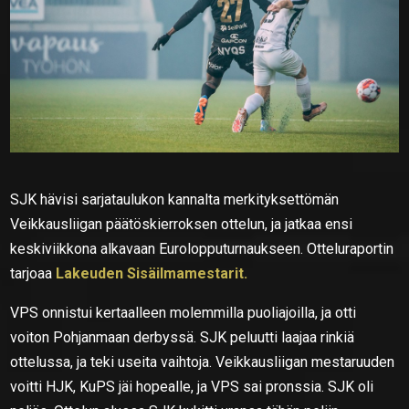
SJK hävisi sarjataulukon kannalta merkityksettömän
Veikkausliigan päätöskierroksen ottelun, ja jatkaa ensi
keskiviikkona alkavaan Eurolopputurnaukseen. Otteluraportin
tarjoaa
Lakeuden Sisäilmamestarit.
VPS onnistui kertaalleen molemmilla puoliajoilla, ja otti
voiton Pohjanmaan derbyssä. SJK peluutti laajaa rinkiä
ottelussa, ja teki useita vaihtoja. Veikkausliigan mestaruuden
voitti HJK, KuPS jäi hopealle, ja VPS sai pronssia. SJK oli