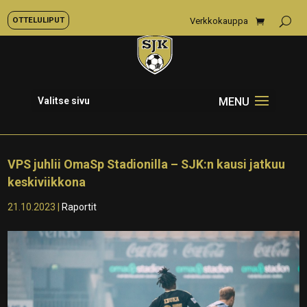
OTTELULIPUT
Verkkokauppa
Valitse sivu
VPS juhlii OmaSp Stadionilla – SJK:n kausi jatkuu
keskiviikkona
21.10.2023
|
Raportit