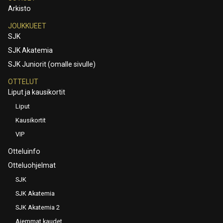
Arkisto
JOUKKUEET
SJK
SJK Akatemia
SJK Juniorit (omalle sivulle)
OTTELUT
Liput ja kausikortit
Liput
Kausikortit
VIP
Otteluinfo
Otteluohjelmat
SJK
SJK Akatemia
SJK Akatemia 2
Aiemmat kaudet