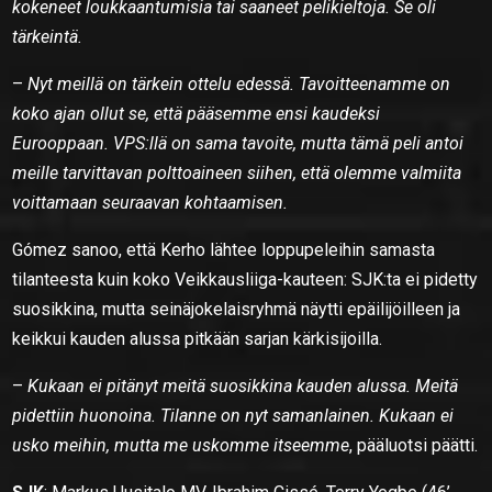
kokeneet loukkaantumisia tai saaneet pelikieltoja. Se oli
tärkeintä.
–
Nyt meillä on tärkein ottelu edessä. Tavoitteenamme on
koko ajan ollut se, että pääsemme ensi kaudeksi
Eurooppaan. VPS:llä on sama tavoite, mutta tämä peli antoi
meille tarvittavan polttoaineen siihen, että olemme valmiita
voittamaan seuraavan kohtaamisen.
Gómez sanoo, että Kerho lähtee loppupeleihin samasta
tilanteesta kuin koko Veikkausliiga-kauteen: SJK:ta ei pidetty
suosikkina, mutta seinäjokelaisryhmä näytti epäilijöilleen ja
keikkui kauden alussa pitkään sarjan kärkisijoilla.
–
Kukaan ei pitänyt meitä suosikkina kauden alussa. Meitä
pidettiin huonoina. Tilanne on nyt samanlainen. Kukaan ei
usko meihin, mutta me uskomme itseemme
, pääluotsi päätti.