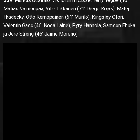
SJK
: Markus Uusitalo MV, Ibrahim Cissé, Terry Yegbe (46’
Matias Vainionpää, Ville Tikkanen (71’ Diego Rojas), Matej
Hradecky, Otto Kemppainen (61’ Murilo), Kingsley Ofori,
Valentin Gasc (46’ Nooa Laine), Pyry Hannola, Samson Ebuka
ja Jere Streng (46’ Jaime Moreno)