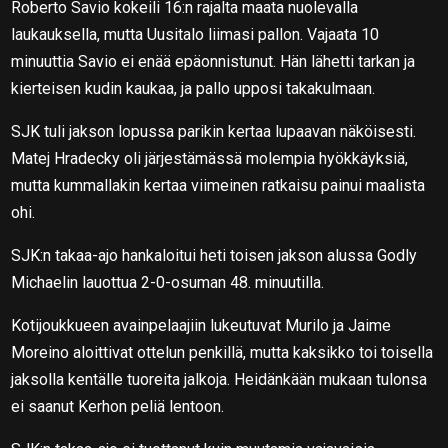
Roberto Savio kokeili 16:n rajalta maata nuolevalla
laukauksella, mutta Uusitalo liimasi pallon. Vajaata 10
minuuttia Savio ei enää epäonnistunut. Hän lähetti tarkan ja
kierteisen kudin kaukaa, ja pallo upposi takakulmaan.
SJK tuli jakson lopussa parikin kertaa lupaavan näköisesti.
Matej Hradecky oli järjestämässä molempia hyökkäyksiä,
mutta kummallakin kertaa viimeinen ratkaisu painui maalista
ohi.
SJK:n takaa-ajo hankaloitui heti toisen jakson alussa Godly
Michaelin lauottua 2-0-osuman 48. minuutilla.
Kotijoukkueen avainpelaajiin lukeutuvat Murilo ja Jaime
Moreino aloittivat ottelun penkillä, mutta kaksikko toi toisella
jaksolla kentälle tuoreita jalkoja. Heidänkään mukaan tulonsa
ei saanut Kerhon peliä lentoon.