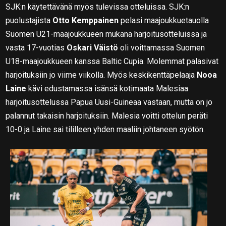
SJK:n käytettävänä myös tulevissa otteluissa. SJK:n
puolustajista
Otto Kemppainen
pelasi maajoukkuetauolla
Suomen U21-maajoukkueen mukana harjoitusotteluissa ja
vasta 17-vuotias
Oskari Väistö
oli voittamassa Suomen
U18-maajoukkueen kanssa Baltic Cupia. Molemmat palasivat
harjoituksiin jo viime viikolla. Myös keskikenttäpelaaja
Nooa
Laine
kävi edustamassa isänsä kotimaata Malesiaa
harjoitusottelussa Papua Uusi-Guineaa vastaan, mutta on jo
palannut takaisin harjoituksiin. Malesia voitti ottelun peräti
10-0 ja Laine sai tililleen yhden maaliin johtaneen syötön.