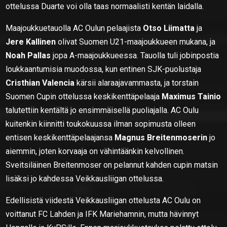
ottelussa Duarte voi olla taas normaalisti kentän laidalla.
Maajoukkuetauolla AC Oulun pelaajista
Otso Liimatta
ja
Jere Kallinen
olivat Suomen U21-maajoukkueen mukana, ja
Noah Pallas
jopa A-maajoukkueessa. Tauolla tuli jobinpostia
loukkaantumisia muodossa, kun entinen SJK-puolustaja
Cristhian Valencia
kärsii alaraajavammasta, ja torstain
Suomen Cupin ottelussa keskikenttäpelaaja
Maximus Tainio
talutettiin kentältä jo ensimmäisellä puoliajalla. AC Oulu
kuitenkin kiinnitti toukokuussa ilman sopimusta olleen
entisen keskikenttäpelaajansa
Magnus Breitenmoserin
jo
aiemmin, joten korvaaja on vähintäänkin kelvollinen.
Sveitsiläinen Breitenmoser on pelannut kahden cupin matsin
lisäksi jo kahdessa Veikkausliigan ottelussa.
Edellisistä viidestä Veikkausliigan ottelusta AC Oulu on
voittanut FC Lahden ja IFK Mariehamnin, mutta hävinnyt