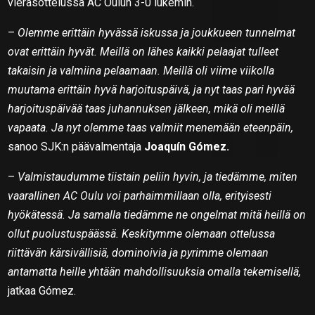
vierasottelussa AC Oulun 3-0 lukemin.
–
Olemme erittäin hyvässä iskussa ja joukkueen tunnelmat
ovat erittäin hyvät. Meillä on lähes kaikki pelaajat tulleet
takaisin ja valmiina pelaamaan. Meillä oli viime viikolla
muutama erittäin hyvä harjoituspäivä, ja nyt taas pari hyvää
harjoituspäivää taas juhannuksen jälkeen, mikä oli meillä
vapaata. Ja nyt olemme taas valmiit menemään eteenpäin,
sanoo SJK:n päävalmentaja
Joaquín Gómez.
–
Valmistaudumme tiistain peliin hyvin, ja tiedämme, miten
vaarallinen AC Oulu voi parhaimmillaan olla, erityisesti
hyökätessä. Ja samalla tiedämme ne ongelmat mitä heillä on
ollut puolustuspäässä. Keskitymme olemaan ottelussa
riittävän kärsivällisiä, dominoivia ja pyrimme olemaan
antamatta heille yhtään mahdollisuuksia omalla tekemisellä,
jatkaa Gómez.