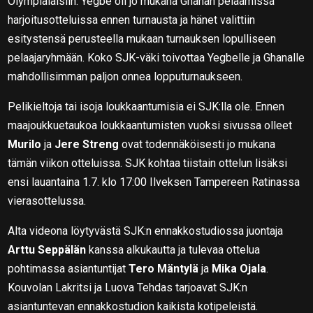
Olympialaisiin. Yegbe oli jo mukana Ghanan pelaamissa
harjoitusotteluissa ennen turnausta ja hänet valittiin
esitystensä perusteella mukaan turnauksen lopulliseen
pelaajaryhmään. Koko SJK-väki toivottaa Yegbelle ja Ghanalle
mahdollisimman paljon onnea lopputurnaukseen.
Pelikieltoja tai isoja loukkaantumisia ei SJK:lla ole. Ennen
maajoukkuetaukoa loukkaantumisten vuoksi sivussa olleet
Murilo
ja
Jere Streng
ovat todennäköisesti jo mukana
tämän viikon otteluissa. SJK kohtaa tiistain ottelun lisäksi
ensi lauantaina 1.7. klo 17:00 Ilveksen Tampereen Ratinassa
vierasottelussa.
Alta videona löytyvästä SJK:n ennakkostudiossa juontaja
Arttu Seppälän
kanssa alkukautta ja tulevaa ottelua
pohtimassa asiantuntijat
Tero Mäntylä
ja
Mika Ojala
.
Kouvolan Lakritsi ja Luova Tehdas tarjoavat SJK:n
asiantuntevan ennakkostudion kaikista kotipeleistä.