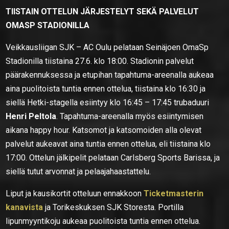
TIISTAIN OTTELUN JÄRJESTELYT SEKÄ PALVELUT
OMASP STADIONILLA
Veikkausliigan SJK – AC Oulu pelataan Seinäjoen OmaSp
Stadionilla tiistaina 27.6. klo 18:00. Stadionin palvelut
päärakennuksessa ja etupihan tapahtuma-areenalla aukeaa
aina puolitoista tuntia ennen ottelua, tiistaina klo 16:30 ja
siellä Hetki-stagella esiintyy klo 16:45 – 17:45 trubaduuri
Henri Peltola
. Tapahtuma-areenalla myös esiintymisen
aikana happy hour. Katsomot ja katsomoiden alla olevat
palvelut aukeavat aina tuntia ennen ottelua, eli tiistaina klo
17:00. Ottelun jälkipelit pelataan Carlsberg Sports Barissa, ja
siellä tutut arvonnat ja pelaajahaastattelu.
Liput ja kausikortit otteluun ennakkoon
Ticketmasterin
kanavista
ja Torikeskuksen SJK Storesta. Portilla
lipunmyyntikoju aukeaa puolitoista tuntia ennen ottelua.