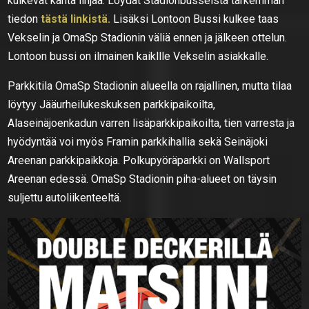
kulkevat kahta linjaa. Löydät Stadionbusseista tarkemman
tiedon
tästä linkistä.
Lisäksi Lontoon Bussi kulkee taas
Vekselin ja OmaSp Stadionin väliä ennen ja jälkeen ottelun.
Lontoon bussi on ilmainen kaikllle Vekselin asiakkalle.
Parkkitila OmaSp Stadionin alueella on rajallinen, mutta tilaa
löytyy Jääurheilukeskuksen parkkipaikoilta,
Alaseinäjoenkadun varren lisäparkkipaikoilta, tien varresta ja
hyödyntää voi myös Framin parkkihallia sekä Seinäjoki
Areenan parkkipaikkoja. Polkupyöräparkki on Wallsport
Areenan edessä. OmaSp Stadionin piha-alueet on täysin
suljettu autoliikenteeltä.