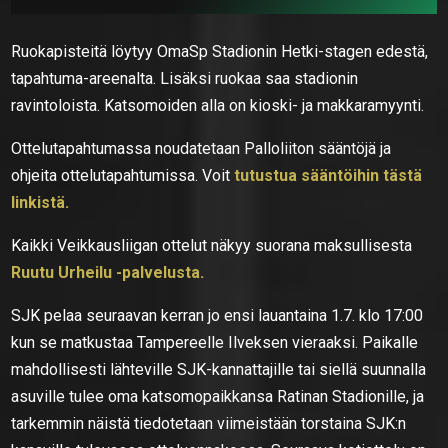
Ruokapisteitä löytyy OmaSp Stadionin Hetki-stagen edestä,
tapahtuma-areenalta. Lisäksi ruokaa saa stadionin
ravintoloista. Katsomoiden alla on kioski- ja makkaramyynti.
Ottelutapahtumassa noudatetaan Palloliiton sääntöjä ja
ohjeita ottelutapahtumissa. Voit
tutustua sääntöihin tästä
linkistä.
Kaikki Veikkausliigan ottelut näkyy suorana maksullisesta
Ruutu Urheilu -palvelusta.
SJK pelaa seuraavan kerran jo ensi lauantaina 1.7. klo 17:00
kun se matkustaa Tampereelle Ilveksen vieraaksi. Paikalle
mahdollisesti lähteville SJK-kannattajille tai siellä suunnalla
asuville tulee oma katsomopaikkansa Ratinan Stadionille, ja
tarkemmin näistä tiedotetaan viimeistään torstaina SJK:n