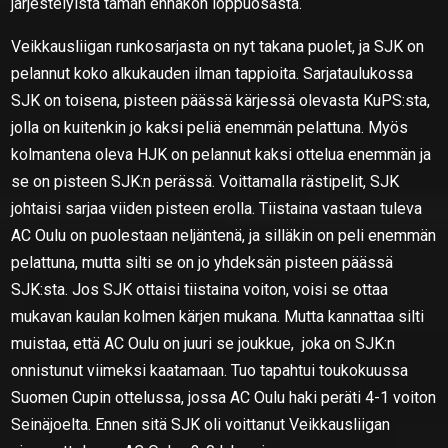
järjestelyistä tämän ennakon loppuosasta.
Veikkausliigan runkosarjasta on nyt takana puolet, ja SJK on
pelannut koko alkukauden ilman tappioita. Sarjataulukossa
SJK on toisena, pisteen päässä kärjessä olevasta KuPS:sta,
jolla on kuitenkin jo kaksi peliä enemmän pelattuna. Myös
kolmantena oleva HJK on pelannut kaksi ottelua enemmän ja
se on pisteen SJK:n perässä. Voittamalla rästipelit, SJK
johtaisi sarjaa viiden pisteen erolla. Tiistaina vastaan tuleva
AC Oulu on puolestaan neljäntenä, ja silläkin on peli enemmän
pelattuna, mutta silti se on jo yhdeksän pisteen päässä
SJK:sta. Jos SJK ottaisi tiistaina voiton, voisi se ottaa
mukavan kaulan kolmen kärjen mukana. Mutta kannattaa silti
muistaa, että AC Oulu on juuri se joukkue, joka on SJK:n
onnistunut viimeksi kaatamaan. Tuo tapahtui toukokuussa
Suomen Cupin ottelussa, jossa AC Oulu haki peräti 4-1 voiton
Seinäjoelta. Ennen sitä SJK oli voittanut Veikkausliigan