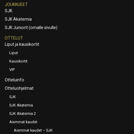
JOUKKUEET
SJK
SJK Akatemia
SJK Juniorit (omalle sivulle)
OTTELUT
Liput ja kausikortit
Liput
Kausikortit
VIP
Otteluinfo
Otteluohjelmat
SJK
SJK Akatemia
SJK Akatemia 2
Aiemmat kaudet
Aiemmat kaudet – SJK