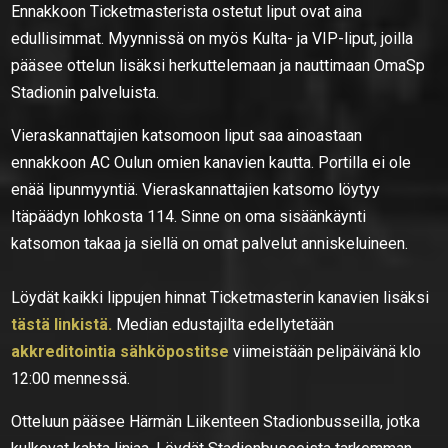
Ennakkoon Ticketmasterista ostetut liput ovat aina
edullisimmat. Myynnissä on myös Kulta- ja VIP-liput, joilla
pääsee ottelun lisäksi herkuttelemaan ja nauttimaan OmaSp
Stadionin palveluista.
Vieraskannattajien katsomoon liput saa ainoastaan
ennakkoon AC Oulun omien kanavien kautta. Portilla ei ole
enää lipunmyyntiä. Vieraskannattajien katsomo löytyy
Itäpäädyn lohkosta 114. Sinne on oma sisäänkäynti
katsomon takaa ja siellä on omat palvelut anniskeluineen.
Löydät kaikki lippujen hinnat Ticketmasterin kanavien lisäksi
tästä linkistä.
Median edustajilta edellytetään
akkreditointia sähköpostitse
viimeistään pelipäivänä klo
12:00 mennessä.
Otteluun pääsee Härmän Liikenteen Stadionbusseilla, jotka