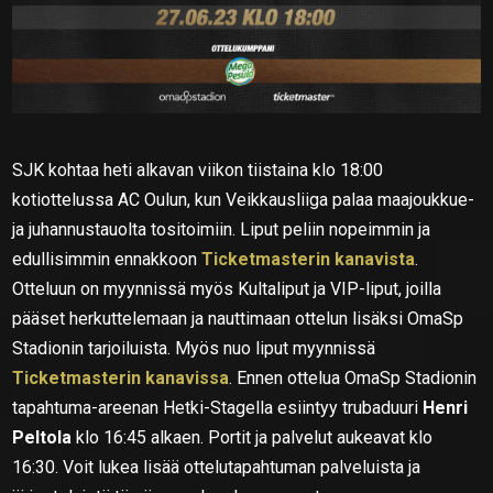
SJK kohtaa heti alkavan viikon tiistaina klo 18:00
kotiottelussa AC Oulun, kun Veikkausliiga palaa maajoukkue-
ja juhannustauolta tositoimiin. Liput peliin nopeimmin ja
edullisimmin ennakkoon
Ticketmasterin kanavista
.
Otteluun on myynnissä myös Kultaliput ja VIP-liput, joilla
pääset herkuttelemaan ja nauttimaan ottelun lisäksi OmaSp
Stadionin tarjoiluista. Myös nuo liput myynnissä
Ticketmasterin kanavissa
. Ennen ottelua OmaSp Stadionin
tapahtuma-areenan Hetki-Stagella esiintyy trubaduuri
Henri
Peltola
klo 16:45 alkaen. Portit ja palvelut aukeavat klo
16:30. Voit lukea lisää ottelutapahtuman palveluista ja