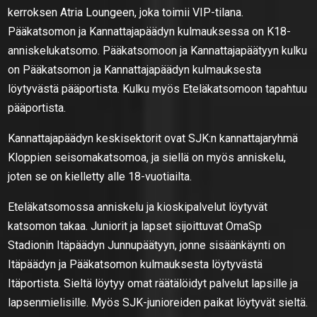
kerroksen Atria Loungeen, joka toimii VIP-tilana.
Pääkatsomon ja Kannattajapäädyn kulmauksessa on K18-
anniskelukatsomo. Pääkatsomoon ja Kannattajapäätyyn kulku
on Pääkatsomon ja Kannattajapäädyn kulmauksesta
löytyvästä pääportista. Kulku myös Eteläkatsomoon tapahtuu
pääportista.
Kannattajapäädyn keskisektorit ovat SJK:n kannattajaryhmä
Kloppien seisomakatsomoa, ja siellä on myös anniskelu,
joten se on kielletty alle 18-vuotiailta.
Eteläkatsomossa anniskelu ja kioskipalvelut löytyvät
katsomon takaa. Juniorit ja lapset sijoittuvat OmaSp
Stadionin Itäpäädyn Junnupäätyyn, jonne sisäänkäynti on
Itäpäädyn ja Pääkatsomon kulmauksesta löytyvästä
Itäportista. Sieltä löytyy omat räätälöidyt palvelut lapsille ja
lapsenmielisille. Myös SJK-junioreiden paikat löytyvät sieltä.