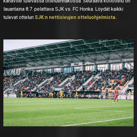
kanaville tulevassa otteluennakossa. Seuraava kotiottelu on
lauantaina 8.7. pelattava SJK vs. FC Honka. Löydät kaikki
tulevat ottelun
SJK:n nettisivujen otteluohjelmista.