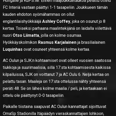
Hongalle ja KuPS:lle. Ennen maajoukkuetaukoa pelattu ottelu
FC Interiä vastaan päättyi 1-1 tasapeliin. Joukkueen tämän
kauden ehdoton syömähammas on ollut
englantilaishyökkääjä
Ashley Coffey
, joka on osunut jo 8
kertaa. Toiseksi parhaana maalintekijänä on laidalla viilettävä
nuori
Otso Liimatta
, jolla on kolme osumaa.
Hyökkäyskolmikon
Rasmus Karjalainen
ja brasilialainen
Luquinhas
ovat osuneet yhteensä kolme kertaa.
AC Oulun ja SJK:n kohtaamiset ovat olleet vuosien saatossa
tiukkoja ja suurimaalisia, sillä 17:sta kohtaamisesta kaikissa
kilpailuissa, SJK on voittanut 7 ja AC Oulu 6. Neljä kertaa on
pelattu tasan. Maaleja on 17:sta ottelussa nähty yhteensä
peräti 48. Se on lähes kolme maalia / peli, ja kertaakaan ei
ottelu ole päättynyt 0-0 tasapeliin.
Paikalle tiistaina saapuvat AC Oulun kannattajat sijoittuvat
OmaSp Stadionilla Itäpäädyn vieraskannattajien lohkoon,