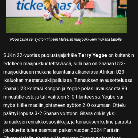
Nooa Laine sai syötön tililleen Malesian maajoukkueen mukana tauolla.
SJK:n 22-vuotias puolustajajärkäle
Terry Yegbe
on kuitenkin
edelleen maajoukkuetehtävissä, sillä hän on Ghanan U23-
maajoukkueen mukana lauantaina alkaneissa Afrikan U23-
ikäluokan mestaruuskilpailuissa. Turnauksen avausottelussa
Ghana U23 kohtasi Kongon ja Yegbe pelasi avauksesta 89
minuutille asti, ja tuli vaihtoon 3-0 tilanteessa. Yegbe sai
myös tilille maaliin johtaneen syötön 2-0 osumaan. Ottelu
päättyi lopulta 3-2 Ghanan voittoon. Ghana onkin yksi
turnauksen ennakkosuosikkeja, ja turnauksen kolme parasta
joukkuetta tulee saamaan paikan vuoden 2024 Pariisin