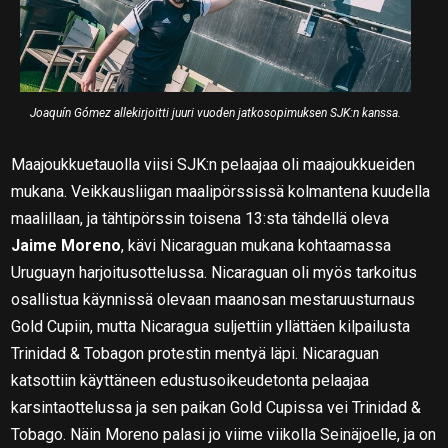
Joaquín Gómez allekirjoitti juuri vuoden jatkosopimuksen SJK:n kanssa.
Maajoukkuetauolla viisi SJK:n pelaajaa oli maajoukkueiden
mukana. Veikkausliigan maalipörssissä kolmantena kuudella
maalillaan, ja tähtipörssin toisena 13:sta tähdellä oleva
Jaime Moreno
, kävi Nicaraguan mukana kohtaamassa
Uruguayn harjoitusottelussa. Nicaraguan oli myös tarkoitus
osallistua käynnissä olevaan maanosan mestaruusturnaus
Gold Cupiin, mutta Nicaragua suljettiin yllättäen kilpailusta
Trinidad & Tobagon protestin mentyä läpi. Nicaraguan
katsottiin käyttäneen edustusoikeudetonta pelaajaa
karsintaottelussa ja sen paikan Gold Cupissa vei Trinidad &
Tobago. Näin Moreno palasi jo viime viikolla Seinäjoelle, ja on