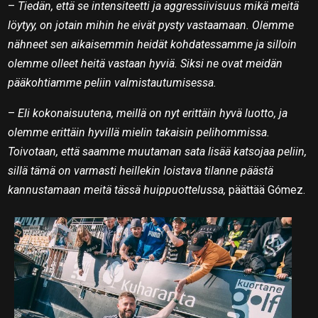
–
Tiedän, että se intensiteetti ja aggressiivisuus mikä meitä
löytyy, on jotain mihin he eivät pysty vastaamaan. Olemme
nähneet sen aikaisemmin heidät kohdatessamme ja silloin
olemme olleet heitä vastaan hyviä. Siksi ne ovat meidän
pääkohtiamme peliin valmistautumisessa.
–
Eli kokonaisuutena, meillä on nyt erittäin hyvä luotto, ja
olemme erittäin hyvillä mielin takaisin pelihommissa.
Toivotaan, että saamme muutaman sata lisää katsojaa peliin,
sillä tämä on varmasti heillekin loistava tilanne päästä
kannustamaan meitä tässä huippuottelussa,
päättää Gómez.