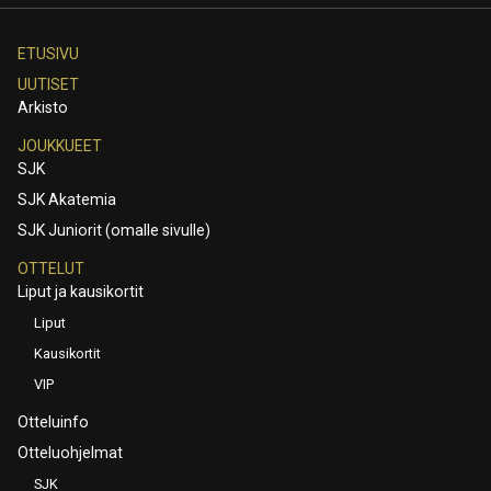
ETUSIVU
UUTISET
Arkisto
JOUKKUEET
SJK
SJK Akatemia
SJK Juniorit (omalle sivulle)
OTTELUT
Liput ja kausikortit
Liput
Kausikortit
VIP
Otteluinfo
Otteluohjelmat
SJK