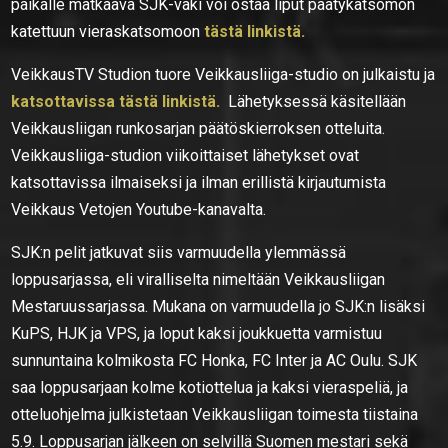
paikalle matkaava SJK-väki voi ostaa liput päätykatsomon
katettuun vieraskatsomoon
tästä linkistä.
VeikkausTV Studion tuore Veikkausliiga-studio on julkaistu ja
katsottavissa tästä linkistä.
Lähetyksessä käsitellään
Veikkausliigan runkosarjan päätöskierroksen otteluita.
Veikkausliiga-studion viikoittaiset lähetykset ovat
katsottavissa ilmaiseksi ja ilman erillistä kirjautumista
Veikkaus Vetojen Youtube-kanavalta.
SJK:n pelit jatkuvat siis varmuudella ylemmässä
loppusarjassa, eli viralliselta nimeltään Veikkausliigan
Mestaruussarjassa. Mukana on varmuudella jo SJK:n lisäksi
KuPS, HJK ja VPS, ja loput kaksi joukkuetta varmistuu
sunnuntaina kolmikosta FC Honka, FC Inter ja AC Oulu. SJK
saa loppusarjaan kolme kotiottelua ja kaksi vieraspeliä, ja
otteluohjelma julkistetaan Veikkausliigan toimesta tiistaina
5.9. Loppusarjan jälkeen on selvillä Suomen mestari sekä