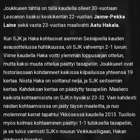
Joukkueen tähtiä on tällä kaudella olleet 30-vuotiaan
Lescanon lisäksi keskikentän 22-vuotias
Janne-Pekka
Laine
sekä vasta 23-vuotias maalivahti
Aatu Hakala.
Kun SJK ja Haka kohtasivat aiemmin Seinäjoella kauden
avausottelussa huhtikuussa, oli SJK vahvempi 2-1 luvuin.
Viime kaudella Haka voitti ylemmän loppusarjan ottelun,
mutta kaksi muuta ottelua päättyi tasapeliin. Joukkueet ovat
historiassaan kohdanneet kaikissa kilpailuissa yhteensä 19
kertaa. Niistä Haka on voittanut neljä, ja SJK seitsemän
kertaa. Kahdeksan kertaa on päädytty tasapeliin. Maaliero
kaikista kohtaamisista on SJK:n hyväksi 23-32. Vain kahdesti
näiden kohtaamisissa on jääty täysin maaleitta, ja nuo
molemmat kerrat tapahtui Ykkösessä kaudella 2013. Tuolloin
myös kolmas kohtaaminen päättyi 1-1 tuloksella tasapeliin,
ja se tulos varmisti SJK:n nousun Veikkausliigaan, Hakan
jäädessä toiseksi.