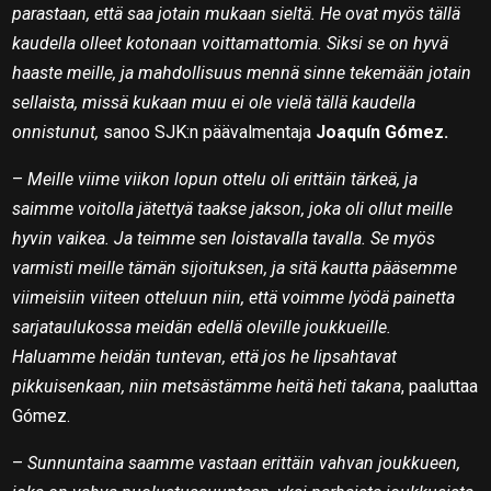
parastaan, että saa jotain mukaan sieltä. He ovat myös tällä
kaudella olleet kotonaan voittamattomia. Siksi se on hyvä
haaste meille, ja mahdollisuus mennä sinne tekemään jotain
sellaista, missä kukaan muu ei ole vielä tällä kaudella
onnistunut,
sanoo SJK:n päävalmentaja
Joaquín Gómez.
–
Meille viime viikon lopun ottelu oli erittäin tärkeä, ja
saimme voitolla jätettyä taakse jakson, joka oli ollut meille
hyvin vaikea. Ja teimme sen loistavalla tavalla. Se myös
varmisti meille tämän sijoituksen, ja sitä kautta pääsemme
viimeisiin viiteen otteluun niin, että voimme lyödä painetta
sarjataulukossa meidän edellä oleville joukkueille.
Haluamme heidän tuntevan, että jos he lipsahtavat
pikkuisenkaan, niin metsästämme heitä heti takana
, paaluttaa
Gómez.
–
Sunnuntaina saamme vastaan erittäin vahvan joukkueen,