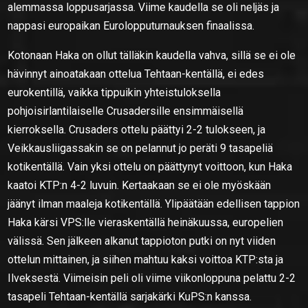
alemmassa loppusarjassa. Viime kaudella se oli neljäs ja
nappasi europaikan Eurolopputurnauksen finaalissa.
Kotonaan Haka on ollut tälläkin kaudella vahva, sillä se ei ole
hävinnyt ainoatakaan ottelua Tehtaan-kentällä, ei edes
eurokentillä, vaikka tippuikin yhteistuloksella
pohjoisirlantilaiselle Crusadersille ensimmäisellä
kierroksella. Crusaders ottelu päättyi 2-2 tulokseen, ja
Veikkausliigassakin se on pelannut jo peräti 9 tasapeliä
kotikentällä. Vain yksi ottelu on päättynyt voittoon, kun Haka
kaatoi KTP:n 4-2 luvuin. Kertaakaan se ei ole myöskään
jäänyt ilman maaleja kotikentällä. Ylipäätään edellisen tappion
Haka kärsi VPS:lle vieraskentällä heinäkuussa, europelien
välissä. Sen jälkeen alkanut tappioton putki on nyt viiden
ottelun mittainen, ja siihen mahtuu kaksi voittoa KTP:sta ja
Ilveksestä. Viimeisin peli oli viime viikonloppuna pelattu 2-2
tasapeli Tehtaan-kentällä sarjakärki KuPS:n kanssa.