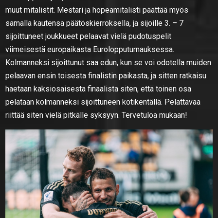
muut mitalistit. Mestari ja hopeamitalisti päättää myös
samalla kautensa päätöskierroksella, ja sijoille 3. – 7
sijoittuneet joukkueet pelaavat vielä pudotuspelit
viimeisestä europaikasta Eurolopputurnauksessa.
Kolmanneksi sijoittunut saa edun, kun se voi odotella muiden
pelaavan ensin toisesta finalistin paikasta, ja sitten ratkaisu
haetaan kaksiosaisesta finaalista siten, että toinen osa
pelataan kolmanneksi sijoittuneen kotikentällä. Pelattavaa
riittää siten vielä pitkälle syksyyn. Tervetuloa mukaan!