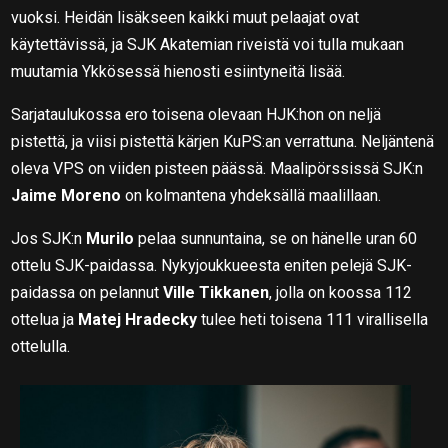
vuoksi. Heidän lisäkseen kaikki muut pelaajat ovat
käytettävissä, ja SJK Akatemian riveistä voi tulla mukaan
muutamia Ykkösessä hienosti esiintyneitä lisää.
Sarjataulukossa ero toisena olevaan HJK:hon on neljä
pistettä, ja viisi pistettä kärjen KuPS:an verrattuna. Neljäntenä
oleva VPS on viiden pisteen päässä. Maalipörssissä SJK:n
Jaime Moreno
on kolmantena yhdeksällä maalillaan.
Jos SJK:n
Murilo
pelaa sunnuntaina, se on hänelle uran 60
ottelu SJK-paidassa. Nykyjoukkueesta eniten pelejä SJK-
paidassa on pelannut
Ville Tikkanen
, jolla on koossa 112
ottelua ja
Matej Hradecky
tulee heti toisena 111 virallisella
ottelulla.