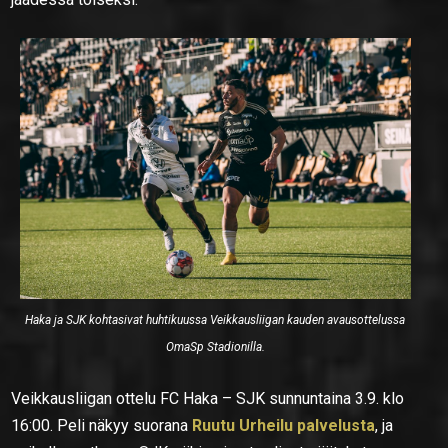
Haka ja SJK kohtasivat huhtikuussa Veikkausliigan kauden avausottelussa
OmaSp Stadionilla.
Veikkausliigan ottelu FC Haka – SJK sunnuntaina 3.9. klo
16:00. Peli näkyy suorana
Ruutu Urheilu palvelusta
, ja