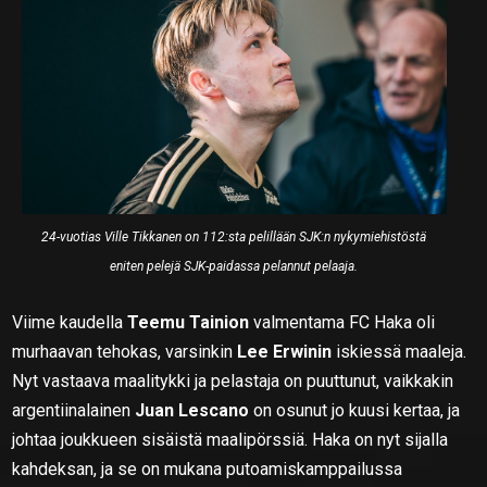
24-vuotias Ville Tikkanen on 112:sta pelillään SJK:n nykymiehistöstä
eniten pelejä SJK-paidassa pelannut pelaaja.
Viime kaudella
Teemu Tainion
valmentama FC Haka oli
murhaavan tehokas, varsinkin
Lee Erwinin
iskiessä maaleja.
Nyt vastaava maalitykki ja pelastaja on puuttunut, vaikkakin
argentiinalainen
Juan Lescano
on osunut jo kuusi kertaa, ja
johtaa joukkueen sisäistä maalipörssiä. Haka on nyt sijalla
kahdeksan, ja se on mukana putoamiskamppailussa