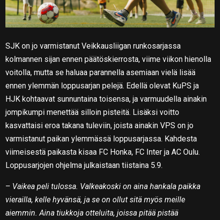
SJK on jo varmistanut Veikkausliigan runkosarjassa
kolmannen sijan ennen päätöskierrosta, viime viikon hienolla
voitolla, mutta se haluaa parannella asemiaan vielä lisää
ennen ylemmän loppusarjan pelejä. Edellä olevat KuPS ja
HJK kohtaavat sunnuntaina toisensa, ja varmuudella ainakin
jompikumpi menettää silloin pisteitä. Lisäksi voitto
kasvattaisi eroa takana tuleviin, joista ainakin VPS on jo
varmistanut paikan ylemmässä loppusarjassa. Kahdesta
viimeisestä paikasta kisaa FC Honka, FC Inter ja AC Oulu.
Loppusarjojen ohjelma julkaistaan tiistaina 5.9.
–
Vaikea peli tulossa. Valkeakoski on aina hankala paikka
vierailla, kelle hyvänsä, ja se on ollut sitä myös meille
aiemmin. Aina tiukkoja otteluita, joissa pitää pistää