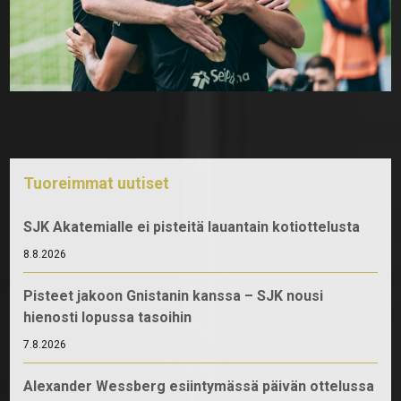
Tuoreimmat uutiset
SJK Akatemialle ei pisteitä lauantain kotiottelusta
8.8.2026
Pisteet jakoon Gnistanin kanssa – SJK nousi
hienosti lopussa tasoihin
7.8.2026
Alexander Wessberg esiintymässä päivän ottelussa