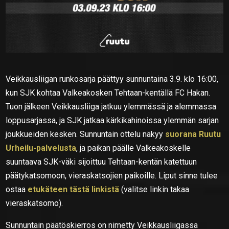
Veikkausliigan runkosarja päättyy sunnuntaina 3.9. klo 16:00,
kun SJK kohtaa Valkeakosken Tehtaan-kentällä FC Hakan.
Tuon jälkeen Veikkausliiga jatkuu ylemmässä ja alemmassa
loppusarjassa, ja SJK jatkaa kärkikahinoissa ylemmän sarjan
joukkueiden kesken. Sunnuntain ottelu näkyy
suorana Ruutu
Urheilu-palvelusta
, ja paikan päälle Valkeakoskelle
suuntaava SJK-väki sijoittuu Tehtaan-kentän katettuun
päätykatsomoon, vieraskatsojien paikoille. Liput sinne tulee
ostaa
etukäteen tästä linkistä
(valitse linkin takaa
vieraskatsomo).
Sunnuntain päätöskierros on nimetty Veikkausliigassa