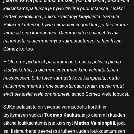
joka on vahva puolustussuuntaan, yksi parhaista joukkueista
kaksinkamppailuissa ja hyvin tiiviinä puolustaessa. Lisäksi
erittäin vaarallinen joukkue vastahyökkäyksistä. Samalla
Haka on kuitenkin hyvin samanlainen joukkue, joita olemme
viime aikoina kohdanneet. Olemme siten saaneet hyvää
harjoitusta ja olemme myös valmistautuneet siihen hyvin,
Gómez kertoo.
–
Olemme pyrkineet parantamaan omassa pelissä pieniä
yksityiskohtia, ja olemme enemmän kuin valmiita tähän
haasteeseen. Siitä tulee varmasti kova kamppailu, mutta
haluamme mennä sinne saavuttamaan jotain, missä muut
eivät ole siellä vielä onnistuneet
, sanoo Gómez vielä lopuksi.
SJK:n pelaajista on sivussa varmuudella korttitilin
täyttymisen vuoksi
Tuomas Kaukua
, ja jo aiemmin kauden
aikana loukkaantumisista kärsinyt
Matias Vainionpää
, joka
sai lisämurheita treeneissä tulleen uuden loukkaantumisen