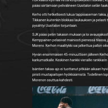
pääsi siirtämään pelivälineen Uusitalon selän taak
Kerho otti hetkellisesti lukua tappioaseman taki
Tikkanen kuitenkin blokkasi laukauksen ja pelasti 
pysähtyi Uusitalon torjuntaan.
SJK pääsi peliin takaisin mukaan ja loi avausjakso
Kemppainen pelasivat mainiosti pienessä tilassa,
Moreno. Kerhon maalitykki sai jatkettua pallon oik
Hyvän ensimmäisen 45-minuuttisen jälkeen Kerho s
karkumatkalle. Keskinen hankki vieraille rankkarin 47
Isäntien takaa-ajo ei tuottanut pitkään aikaan hyv
piristi mustapaitojen hyökkäämistä. Todellinen lop
Morenon osuttua kahdesti.