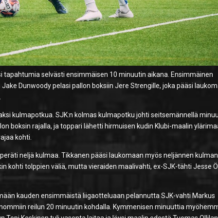
litsi tapahtumia selvästi ensimmäisen 10 minuutin aikana. Ensimmäinen
 kun Jake Dunwoody pelasi pallon boksiin Jere Strengille, joka pääsi lauko
.
ksi kulmapotkua. SJK:n kolmas kulmapotku johti seitsemännellä minuut
llon boksin rajalla, ja toppari lähetti hirmuisen kudin Klubi-maalin ylärima
ajaa kohti.
eräti neljä kulmaa. Tikkanen pääsi laukomaan myös neljännen kulma
itkin kohti tolppien väliä, mutta vieraiden maalivahti, ex-SJK-tähti Jesse Ö
elemään kauden ensimmäistä liigaotteluaan pelannutta SJK-vahti Markus
ntahommiin reilun 20 minuutin kohdalla. Kymmenisen minuuttia myöhem
 Topi Keskinen tuli vasenta laitaa ja löysi maalin edestä Tuomas Ollilan