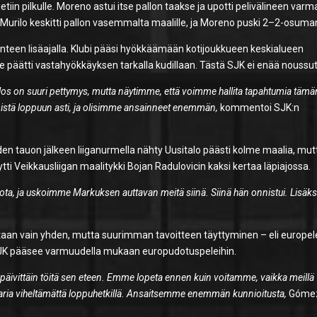
ietiin pilkulle. Moreno astui itse pallon taakse ja upotti pelivälineen varm
n Murilo keskitti pallon vasemmalta maalille, ja Moreno puski 2–2-osuma
änteen lisäajalla. Klubi pääsi hyökkäämään kotijoukkueen keskialueen
päätti vastahyökkäyksen tarkalla kudillaan. Tästä SJK ei enää noussut
ulos on suuri pettymys, mutta näytimme, että voimme hallita tapahtumia tämä
istä loppuun asti, ja olisimme ansainneet enemmän,
kommentoi SJK:n
 vuoden tauon jälkeen liiganurmella nähty Uusitalo päästi kolme maalia, mut
tti Veikkausliigan maalitykki Bojan Radulovicin kaksi kertaa läpiajossa.
a, ja uskoimme Markuksen auttavan meitä siinä. Siinä hän onnistui. Lisäks
taan vain yhden, mutta suurimman tavoitteen täyttyminen – eli europel
 SJK pääsee varmuudella mukaan europudotuspeleihin.
päivittäin töitä sen eteen. Emme lopeta ennen kuin voitamme, vaikka meillä
kkaria viheltämättä loppuhetkillä. Ansaitsemme enemmän kunnioitusta,
Góme