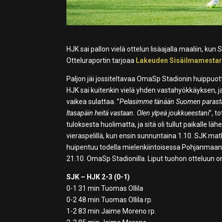
HJK sai pallon vielä ottelun lisäajalla maaliin, k
Otteluraportin tarjoaa
Lakeuden Sisäilmamestar
Paljon jäi jossiteltavaa OmaSp Stadionin huippuo
HJK sai kuitenkin vielä yhden vastahyökkäyksen, ja s
vaikea sulattaa. ”
Pelasimme tänään Suomen parasta j
ltasapäin heitä vastaan. Olen ylpeä joukkueestani
”, t
tuloksesta huolimatta, ja sitä oli tullut paikalle 
vieraspelillä, kun ensin sunnuntaina 1.10. SJK mat
huipentuu todella mielenkiintoisessa Pohjanmaan
21.10. OmaSp Stadionilla. Liput tuohon otteluun 
SJK – HJK 2-3 (0-1)
0-1 31 min Tuomas Ollila
0-2 48 min Tuomas Ollila rp.
1-2 83 min Jaime Moreno rp.