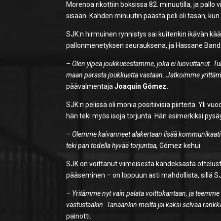
Morenoa rikottiin boksissa 82. minuutilla, ja pallo v
sisään. Kahden minuutin päästä peli oli tasan, ku
SJK:n hirmuinen rynnistys sai kuitenkin ikävän kä
pallonmenetyksen seurauksena, ja Hassane Bande 
–
Olen ylpeä joukkueestamme, joka ei luovuttanut. T
maan parasta joukkuetta vastaan. Jatkoimme yrittäm
päävalmentaja
Joaquín Gómez.
SJK:n pelissä oli monia positiivisia piirteitä. Yli
hän teki myös isoja torjunta. Hän esimerkiksi pysäy
–
Olemme kaivanneet alakertaan lisää kommunikaatiot
teki pari todella hyvää torjuntaa,
Gómez kehui.
SJK on voittanut viimeisestä kahdeksasta ottelus
pääseminen – on loppuun asti mahdollista, sillä
–
Yritämme nyt vain palata voittokantaan, ja teemme 
vastustaakin. Tänäänkin meiltä jäi kaksi selvää ran
painotti.