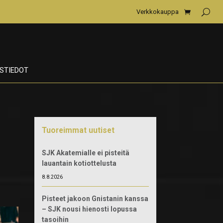
Verkkokauppa
STIEDOT
Tuoreimmat uutiset
SJK Akatemialle ei pisteitä
lauantain kotiottelusta
8.8.2026
Pisteet jakoon Gnistanin kanssa
– SJK nousi hienosti lopussa
tasoihin