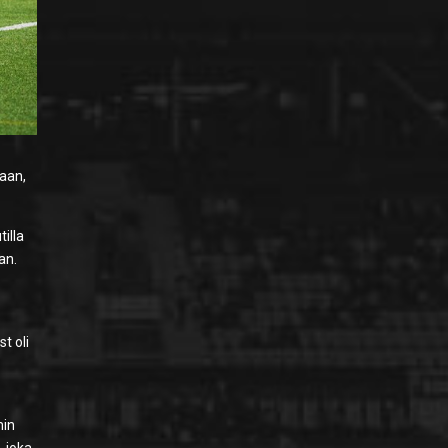
maan,
illa
an.
n
st oli
min
, joka