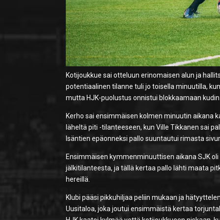
Kotijoukkue sai otteluun erinomaisen alun ja hal
potentiaalinen tilanne tuli jo toisella minuutilla,
mutta HJK-puolustus onnistui blokkaamaan kudin
Kerho sai ensimmäisen kolmen minuutin aikana ka
läheltä piti -tilanteeseen, kun Ville Tikkanen sai pa
Isäntien epäonneksi pallo suuntautui rimasta sivur
Ensimmäisen kymmenminuuttisen aikana SJK oli p
jälkitilanteesta, ja tällä kertaa pallo lähti maata p
hereillä.
Klubi pääsi pikkuhiljaa peliin mukaan ja hätyytt
Uusitaloa, joka joutui ensimmäistä kertaa torju
HJK kaatoi kylmää vettä kotijoukkueen niskaan, kun