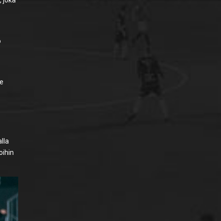
o
me
lla
oihin