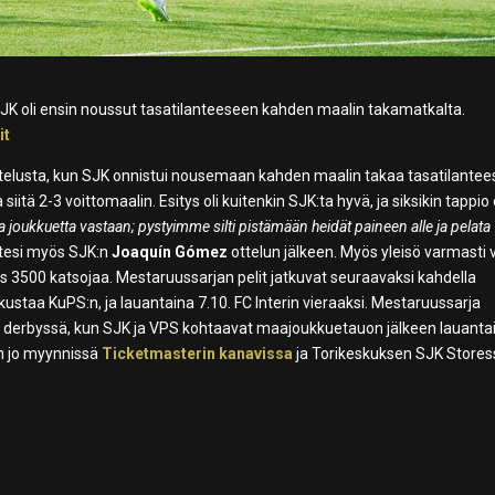
un SJK oli ensin noussut tasatilanteeseen kahden maalin takamatkalta.
it
ttelusta, kun SJK onnistui nousemaan kahden maalin takaa tasatilantee
iitä 2-3 voittomaalin. Esitys oli kuitenkin SJK:ta hyvä, ja siksikin tappio
oukkuetta vastaan; pystyimme silti pistämään heidät paineen alle ja pelata
otesi myös SJK:n
Joaquín Gómez
ottelun jälkeen. Myös yleisö varmasti v
lähes 3500 katsojaa. Mestaruussarjan pelit jatkuvat seuraavaksi kahdella
kustaa KuPS:n, ja lauantaina 7.10. FC Interin vieraaksi. Mestaruussarja
 derbyssä, kun SJK ja VPS kohtaavat maajoukkuetauon jälkeen lauanta
on jo myynnissä
Ticketmasterin kanavissa
ja Torikeskuksen SJK Stores