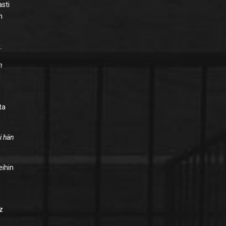
asti
n
.
n
ta
i hän
eihin
z