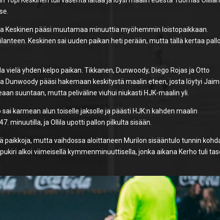
se.
a, ja Keskinen pääsi muutamaa minuuttia myöhemmin loistopaikkaan.
tilanteen. Keskinen sai uuden paikan heti perään, mutta tällä kertaa pall
lla vielä yhden kelpo paikan. Tikkanen, Dunwoody, Diego Rojas ja Otto
 ja Dunwoody pääsi hakemaan keskitystä maalin eteen, josta löytyi Jai
eaan suuntaan, mutta peliväline viuhui niukasti HJK-maalin yli.
ai karmean alun toiselle jaksolle ja päästi HJK:n kahden maalin
. minuutilla, ja Ollila upotti pallon pilkulta sisään.
iä paikkoja, mutta vaihdossa aloittaneen Murilon sisääntulo tunnin kohda
pukiri alkoi viimeisellä kymmenminuuttisella, jonka aikana Kerho tuli tas