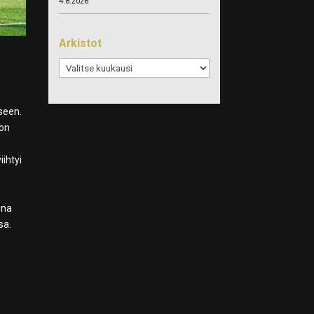
4.8.2026
Arkistot
Arkistot
seen.
 on
iihtyi
ina
sa.