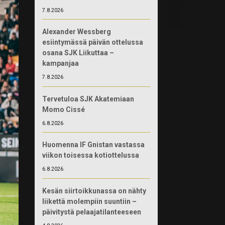
7.8.2026
Alexander Wessberg
esiintymässä päivän ottelussa
osana SJK Liikuttaa –
kampanjaa
7.8.2026
Tervetuloa SJK Akatemiaan
Momo Cissé
6.8.2026
Huomenna IF Gnistan vastassa
viikon toisessa kotiottelussa
6.8.2026
Kesän siirtoikkunassa on nähty
liikettä molempiin suuntiin –
päivitystä pelaajatilanteeseen