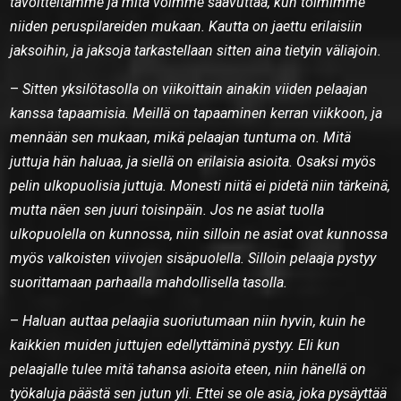
tavoitteitamme ja mitä voimme saavuttaa, kun toimimme
niiden peruspilareiden mukaan. Kautta on jaettu erilaisiin
jaksoihin, ja jaksoja tarkastellaan sitten aina tietyin väliajoin.
–
Sitten yksilötasolla on viikoittain ainakin viiden pelaajan
kanssa tapaamisia. Meillä on tapaaminen kerran viikkoon, ja
mennään sen mukaan, mikä pelaajan tuntuma on. Mitä
juttuja hän haluaa, ja siellä on erilaisia asioita. Osaksi myös
pelin ulkopuolisia juttuja. Monesti niitä ei pidetä niin tärkeinä,
mutta näen sen juuri toisinpäin. Jos ne asiat tuolla
ulkopuolella on kunnossa, niin silloin ne asiat ovat kunnossa
myös valkoisten viivojen sisäpuolella. Silloin pelaaja pystyy
suorittamaan parhaalla mahdollisella tasolla.
–
Haluan auttaa pelaajia suoriutumaan niin hyvin, kuin he
kaikkien muiden juttujen edellyttäminä pystyy. Eli kun
pelaajalle tulee mitä tahansa asioita eteen, niin hänellä on
työkaluja päästä sen jutun yli. Ettei se ole asia, joka pysäyttää