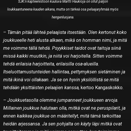
SJK:n kapteenistoon kuuluva Martti Haukioja on ollut paljon
loukkaantuneena kauden aikana, mutta on tärkeä osa pelaajaryhmää myös
hengenluojana.
–
Tämän pitää lähteä pelaajista itsestään. Olen kertonut koko
joukkueelle heti alusta alkaen, mikä on homman nimi, ja mitä
me voimme tällä tehdä. Psyykkiset taidot ovat taitoja siinä
missä kaikki muutkin, ja niitä voi harjoitella. Sitten voimme
tehdä erilaisia harjoitteita, erilaisilla osa-alueilla.
Itseluottamustunteiden hallintaa, pettymyksen sietäminen ja
mitä ikinä voi ollakaan. Ja se on hyvin yksilöllistä se mitä
tehdään yksittäisten pelaajien kanssa,
kertoo Kangaskokko.
–
Joukkuetasolla olemme jumpanneet joukkueen arvoja.
Millainen joukkue halutaan olla, mitkä ovat ne peruspilarit, ja
ennen kaikkea joukkue on määritellyt, mitä tämä tarkoittaa
heidän arjessansa. Ja sen pohjalta on käyty läpi mitkä ovat