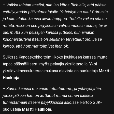
–
Vaikka toistan itseäni, niin iso kiitos Richielle, että pääsin
esittäytymään päävalmentajalle. Yhteistyö on ollut Gómezin
ja koko staffin kanssa aivan huippua. Todella vaikea sitä on
mitata, mikä on sen psyykkisen valmennuksen osuus, tai ei
ole, mutta kun pelaajien kanssa juttelee, niin ainakin
kokonaisuutena itsellä on sellainen tervetullut olo. Ja se
kertoo, että hommat toimivat ihan ok.
SJK:ssa Kangaskokko toimii koko joukkueen kanssa, mutta
tapaa säännöllisesti myös pelaajia yksilötasolla. Yksi
yksilövalmennuksessa mukana olevista on puolustaja
Martti
Haukioja.
–
Kanen kanssa me ensin tutustuimme, ja ystävystyttiin,
jonka jälkeen hän on auttanut minua ennen kaikkea
tunnistamaan itseäni psyykkisissä asioissa,
kertoo SJK-
puolustaja
Martti Haukioja.