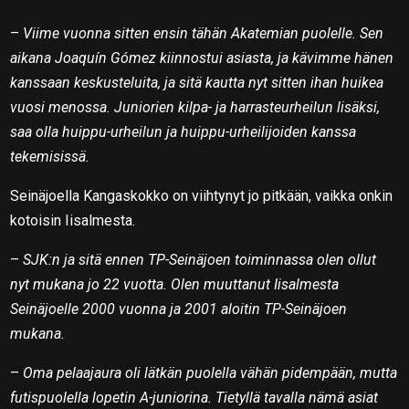
–
Viime vuonna sitten ensin tähän Akatemian puolelle. Sen
aikana Joaquín Gómez kiinnostui asiasta, ja kävimme hänen
kanssaan keskusteluita, ja sitä kautta nyt sitten ihan huikea
vuosi menossa. Juniorien kilpa- ja harrasteurheilun lisäksi,
saa olla huippu-urheilun ja huippu-urheilijoiden kanssa
tekemisissä.
Seinäjoella Kangaskokko on viihtynyt jo pitkään, vaikka onkin
kotoisin Iisalmesta.
–
SJK:n ja sitä ennen TP-Seinäjoen toiminnassa olen ollut
nyt mukana jo 22 vuotta. Olen muuttanut Iisalmesta
Seinäjoelle 2000 vuonna ja 2001 aloitin TP-Seinäjoen
mukana.
–
Oma pelaajaura oli lätkän puolella vähän pidempään, mutta
futispuolella lopetin A-juniorina. Tietyllä tavalla nämä asiat