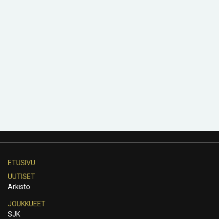
ETUSIVU
UUTISET
Arkisto
JOUKKUEET
SJK