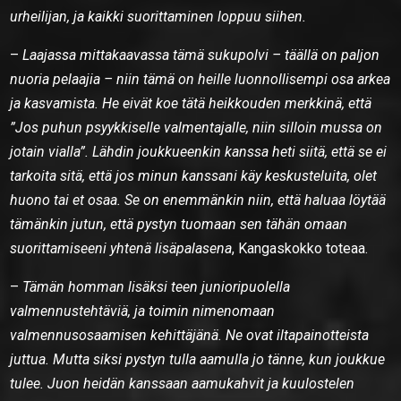
urheilijan, ja kaikki suorittaminen loppuu siihen.
–
Laajassa mittakaavassa tämä sukupolvi – täällä on paljon
nuoria pelaajia – niin tämä on heille luonnollisempi osa arkea
ja kasvamista. He eivät koe tätä heikkouden merkkinä, että
”Jos puhun psyykkiselle valmentajalle, niin silloin mussa on
jotain vialla”. Lähdin joukkueenkin kanssa heti siitä, että se ei
tarkoita sitä, että jos minun kanssani käy keskusteluita, olet
huono tai et osaa. Se on enemmänkin niin, että haluaa löytää
tämänkin jutun, että pystyn tuomaan sen tähän omaan
suorittamiseeni yhtenä lisäpalasena
, Kangaskokko toteaa.
–
Tämän homman lisäksi teen junioripuolella
valmennustehtäviä, ja toimin nimenomaan
valmennusosaamisen kehittäjänä. Ne ovat iltapainotteista
juttua. Mutta siksi pystyn tulla aamulla jo tänne, kun joukkue
tulee. Juon heidän kanssaan aamukahvit ja kuulostelen