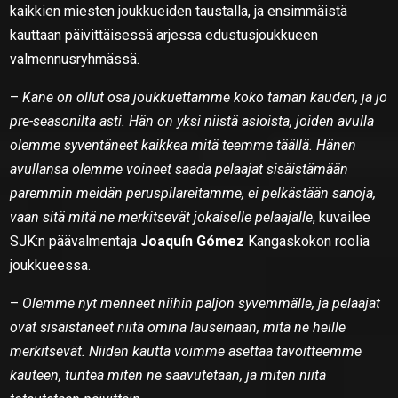
kaikkien miesten joukkueiden taustalla, ja ensimmäistä
kauttaan päivittäisessä arjessa edustusjoukkueen
valmennusryhmässä.
–
Kane on ollut osa joukkuettamme koko tämän kauden, ja jo
pre-seasonilta asti. Hän on yksi niistä asioista, joiden avulla
olemme syventäneet kaikkea mitä teemme täällä. Hänen
avullansa olemme voineet saada pelaajat sisäistämään
paremmin meidän peruspilareitamme, ei pelkästään sanoja,
vaan sitä mitä ne merkitsevät jokaiselle pelaajalle
, kuvailee
SJK:n päävalmentaja
Joaquín Gómez
Kangaskokon roolia
joukkueessa.
–
Olemme nyt menneet niihin paljon syvemmälle, ja pelaajat
ovat sisäistäneet niitä omina lauseinaan, mitä ne heille
merkitsevät. Niiden kautta voimme asettaa tavoitteemme
kauteen, tuntea miten ne saavutetaan, ja miten niitä