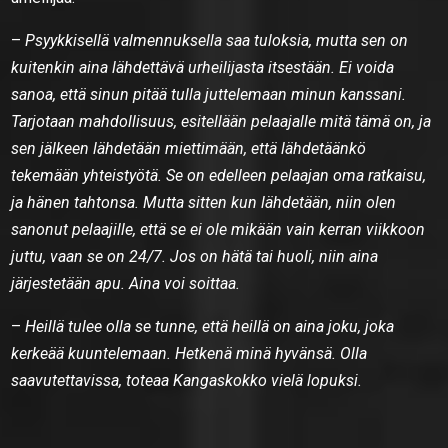
–
Psyykkisellä valmennuksella saa tuloksia, mutta sen on
kuitenkin aina lähdettävä urheilijasta itsestään. Ei voida
sanoa, että sinun pitää tulla juttelemaan minun kanssani.
Tarjotaan mahdollisuus, esitellään pelaajalle mitä tämä on, ja
sen jälkeen lähdetään miettimään, että lähdetäänkö
tekemään yhteistyötä. Se on edelleen pelaajan oma ratkaisu,
ja hänen tahtonsa. Mutta sitten kun lähdetään, niin olen
sanonut pelaajille, että se ei ole mikään vain kerran viikkoon
juttu, vaan se on 24/7. Jos on hätä tai huoli, niin aina
järjestetään apu. Aina voi soittaa.
–
Heillä tulee olla se tunne, että heillä on aina joku, joka
kerkeää kuuntelemaan. Hetkenä minä hyvänsä. Olla
saavutettavissa, toteaa Kangaskokko vielä lopuksi.