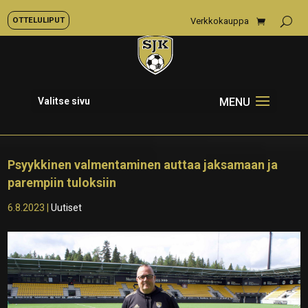
OTTELULIPUT
Verkkokauppa
Valitse sivu
Psyykkinen valmentaminen auttaa jaksamaan ja
parempiin tuloksiin
6.8.2023
|
Uutiset