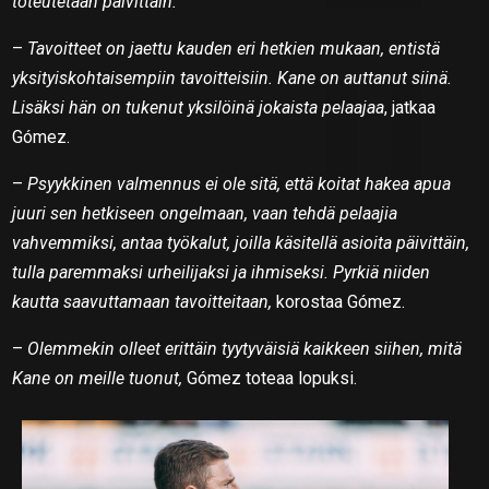
toteutetaan päivittäin.
–
Tavoitteet on jaettu kauden eri hetkien mukaan, entistä
yksityiskohtaisempiin tavoitteisiin. Kane on auttanut siinä.
Lisäksi hän on tukenut yksilöinä jokaista pelaajaa
, jatkaa
Gómez.
–
Psyykkinen valmennus ei ole sitä, että koitat hakea apua
juuri sen hetkiseen ongelmaan, vaan tehdä pelaajia
vahvemmiksi, antaa työkalut, joilla käsitellä asioita päivittäin,
tulla paremmaksi urheilijaksi ja ihmiseksi. Pyrkiä niiden
kautta saavuttamaan tavoitteitaan,
korostaa Gómez.
–
Olemmekin olleet erittäin tyytyväisiä kaikkeen siihen, mitä
Kane on meille tuonut,
Gómez toteaa lopuksi.