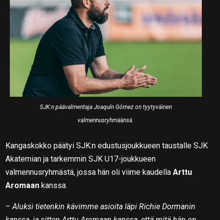
SJK:n päävalmentaja Joaquín Gómez on tyytyväinen
valmennusryhmäänsä.
Kangaskokko päätyi SJK:n edustusjoukkueen taustalle SJK
Akatemian ja tarkemmin SJK U17-joukkueen
valmennusryhmästä, jossa hän oli viime kaudella
Arttu
Aromaan
kanssa.
–
Aluksi tietenkin kävimme asioita läpi Richie Dormanin
kanssa, ja sitten Arttu Aromaan kanssa, että mitä hän on