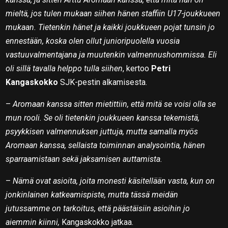
mieltä, jos tulen mukaan siihen hänen staffiin U17-joukkueen
mukaan. Tietenkin hänet ja kaikki joukkueen pojat tunsin jo
ennestään, koska olen ollut junioripuolella vuosia
vastuuvalmentajana ja muutenkin valmennushommissa. Eli
oli sillä tavalla helppo tulla siihen
, kertoo
Petri
Kangaskokko
SJK-pestin alkamisesta.
–
Aromaan kanssa sitten mietittiin, että mitä se voisi olla se
mun rooli. Se oli tietenkin joukkueen kanssa tekemistä,
psyykkisen valmennuksen juttuja, mutta samalla myös
Aromaan kanssa, sellaista toiminnan analysointia, hänen
sparraamistaan sekä jaksamisen auttamista.
–
Nämä ovat asioita, joita monesti käsitellään vasta, kun on
jonkinlainen katkeamispiste, mutta tässä meidän
jutussamme on tarkoitus, että päästäisiin asioihin jo
aiemmin kiinni,
Kangaskokko jatkaa.