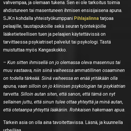
vahvempaa, ja olemaan tukena. Sen ei ole tarkoitus toimia
ahdistuneen tai masentuneen ihmisen ensisijaisena apuna.
SJK:n kohdalla yhteistyökumppani
Pihlajalinna
tarjoaa
pelaajille, taustajoukoille sekä seuran työntekijöille
lääketieteellisen tuen ja pelaajien käytettävissä on
tarvittaessa psykiatriset palvelut tai psykologi. Tästä
muistuttaa myös Kangaskokko.
–
Kun sitten ihmisellä on jo olemassa oleva masennus tai
muu vastaava, niin siinä vaiheessa ammatillinen osaaminen
on todella tärkeää. Siinä vaiheessa en enää yritäkään olla
apuna, vaan silloin on jo kliinisen psykologian tai psykiatrian
tarvetta. Silloin autan siten, että sanon, että tämä on nyt
sellainen juttu, että sinun tulee ottaa yhteyttä ja minä autan,
että otetaanpa yhteyttä lääkäriin. Rohkaisen hakemaan apua.
Tärkein asia on olla aina tavoitettavissa. Läsnä, ja kuunnella
urheilijaa.