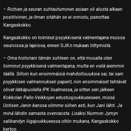
–
Richien ja seuran suhtautuminen asiaan oli alusta alkaen
positiivinen, ja ilman sitähän se ei onnistu,
painottaa
Kangaskokko.
Kangaskokko on toiminut psyykkisenä valmentajana muissa
seuroissa ja lajeissa, ennen SJK:n mukaan liittymistä.
–
Oma historiani tämän suhteen on, että muualla olen
toiminut psyykkisenä valmentajana, mutta en vielä aiemmin
täällä. Silloin kun ensimmäisiä mahdollisuuksia sai, tai sain
psyykkisen valmennuksen paperit, niin ensimmäiset tehtävät
olivat lätkäpuolella IPK Iisalmessa, ja sitten sen jälkeen
Kokkolan Pallo-Veikkojen edustusjoukkueeseen, missä
Uotisen Janin kanssa olimme siihen asti, kun Jani lähti. Ja
minä lähdin samasta ovenraosta. Lisäksi Nurmon Jymyn
salibandyn liigajoukkueessa oltiin mukana,
Kangaskokko
kertoo.