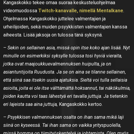
Kangaskokko tekee omaa suoraa keskusteluohjelmaa
videomuodossa
Twitch-kanavalle, nimellä Mentalkane
.
Ohjelmassa Kangaskokko juttelee valmentajien ja
urheilijoiden, sekä muiden psyykkisten valmentajien kanssa
aiheesta. Lisää jaksoja on tulossa tänä syksynä.
–
Sekin on sellainen asia, missä opin itse koko ajan lisää. Nyt
minulle on esimerkiksi syksylle tulossa tosi hyviä vieraita,
jotka ovat maajoukkuevalmennuksen huipulta, ja on
asiantuntijoita Ruudusta. Ja se on aina se tilanne sellainen,
että siinä saa itsekin uusia ajatuksia. Sieltä voi tulla sellaisia
asioita, joita ei ole itse välttämättä hoksannut, tai näkökulmia,
joiden kautta voi taas lähestyä eri tavalla juttuja. Ja tietenkin
eri lajeista saa aina juttuja,
Kangaskokko kertoo.
–
Psyykkisen valmennuksen osalta on ihan sama mikä laji
siinä on kyseessä. Tai ihan sama on vaikka yrityspuolella,
missä homma on tiimityöskentelyä ja johtamista. Olen myös