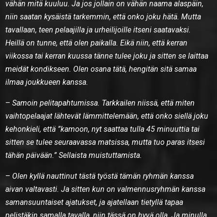
vähän mitä kuuluu. Ja jos jollain on vähän naama alaspäin,
niin saatan kysäistä tarkemmin, että onko joku hätä. Mutta
tavallaan, teen pelaajilla ja urheilijoille itseni saatavaksi.
Heillä on tunne, että olen paikalla. Eikä niin, että kerran
viikossa tai kerran kuussa tänne tulee joku ja sitten se laittaa
meidät kondikseen. Olen osana tätä, hengitän sitä samaa
ilmaa joukkueen kanssa.
–
Samoin pelitapahtumissa. Tarkkailen niissä, että miten
vaihtopelaajat lähtevät lämmittelemään, että onko siellä joku
kehonkieli, että ”kamoon, nyt saattaa tulla 45 minuuttia tai
sitten se tulee seuraavassa matsissa, mutta tuo paras itsesi
tähän päivään.” Sellaista muistuttamista.
–
Olen kyllä nauttinut tästä työstä tämän ryhmän kanssa
aivan valtavasti. Ja sitten kun on valmennusryhmän kanssa
samansuuntaiset ajatukset, ja ajatellaan tietyllä tapaa
pelistäkin samalla tavalla, niin tässä on hyvä olla. Ja minulla