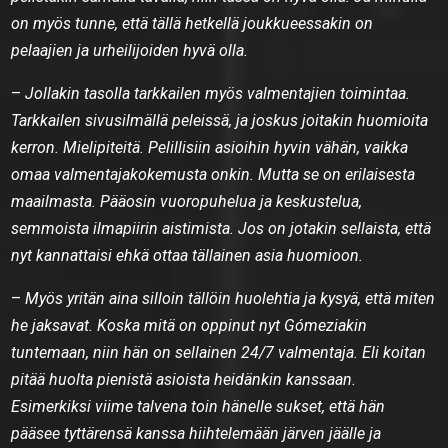
on myös tunne, että tällä hetkellä joukkueessakin on
pelaajien ja urheilijoiden hyvä olla.
–
Jollakin tasolla tarkkailen myös valmentajien toimintaa.
Tarkkailen sivusilmällä peleissä, ja joskus joitakin huomioita
kerron. Mielipiteitä. Pelillisiin asioihin hyvin vähän, vaikka
omaa valmentajakokemusta onkin. Mutta se on erilaisesta
maailmasta. Pääosin vuoropuhelua ja keskustelua,
semmoista ilmapiirin aistimista. Jos on jotakin sellaista, että
nyt kannattaisi ehkä ottaa tällainen asia huomioon.
–
Myös yritän aina silloin tällöin huolehtia ja kysyä, että miten
he jaksavat. Koska mitä on oppinut nyt Gómeziakin
tuntemaan, niin hän on sellainen 24/7 valmentaja. Eli koitan
pitää huolta pienistä asioista heidänkin kanssaan.
Esimerkiksi viime talvena toin hänelle sukset, että hän
pääsee tyttärensä kanssa hiihtelemään järven jäälle ja