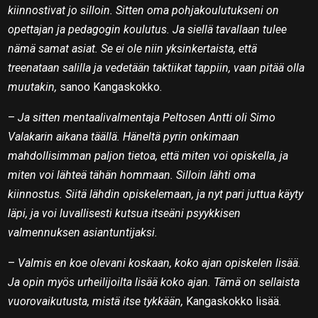
kiinnostivat jo silloin. Sitten oma pohjakoulutukseni on
opettajan ja pedagogin koulutus. Ja siellä tavallaan tulee
nämä samat asiat. Se ei ole niin yksinkertaista, että
treenataan salilla ja vedetään taktiikat tappiin, vaan pitää olla
muutakin,
sanoo Kangaskokko.
–
Ja sitten mentaalivalmentaja Peltosen Antti oli Simo
Valakarin aikana täällä. Häneltä pyrin onkimaan
mahdollisimman paljon tietoa, että miten voi opiskella, ja
miten voi lähteä tähän hommaan. Silloin lähti oma
kiinnostus. Siitä lähdin opiskelemaan, ja nyt pari juttua käyty
läpi, ja voi luvallisesti kutsua itseäni psyykkisen
valmennuksen asiantuntijaksi.
–
Valmis en koe olevani koskaan, koko ajan opiskelen lisää.
Ja opin myös urheilijoilta lisää koko ajan. Tämä on sellaista
vuorovaikutusta, mistä itse tykkään,
Kangaskokko lisää.