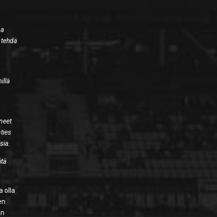
oa
e tehdä
illä
oneet
ties
sia.
ätä
a olla
en
an