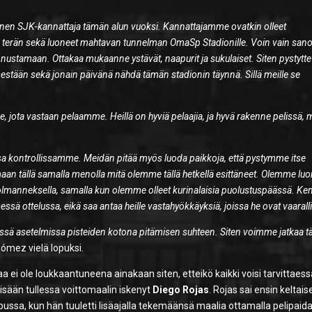
okinen SJK-kannattaja tämän alun vuoksi. Kannattajamme ovatkin olleet
en terän sekä luoneet mahtavan tunnelman OmaSp Stadionille. Voin vain san
a kannustamaan. Ottakaa mukaanne ystävät, naapurit ja sukulaiset. Siten pystytt
estään sekä jonain päivänä nähdä tämän stadionin täynnä. Sillä meille se
, jota vastaan pelaamme. Heillä on hyviä pelaajia, ja hyvä rakenne pelissä, m
assa kontrollissamme. Meidän pitää myös luoda paikkoja, että pystymme itse
aan tällä samalla menolla mitä olemme tällä hetkellä esittäneet. Olemme lu
skolmanneksella, samalla kun olemme olleet kurinalaisia puolustuspäässä. Ken
ssä ottelussa, eikä saa antaa heille vastahyökkäyksiä, joissa he ovat vaaralli
sä asetelmissa pisteiden kotona pitämisen suhteen. Siten voimme jatkaa t
ómez vielä lopuksi.
a ei ole loukkaantuneena ainakaan siten, etteikö kaikki voisi tarvittaess
isään tullessa voittomaalin iskenyt
Diego Rojas
. Rojas sai ensin keltais
lopussa, kun hän tuuletti lisäajalla tekemäänsä maalia ottamalla pelipaid