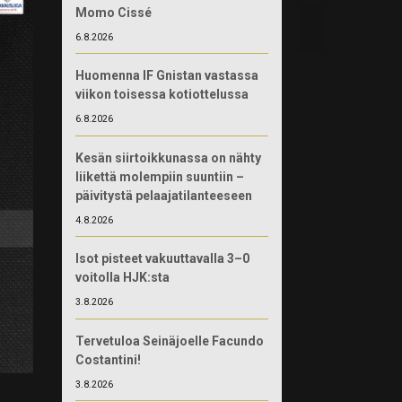
Momo Cissé
6.8.2026
Huomenna IF Gnistan vastassa
viikon toisessa kotiottelussa
6.8.2026
Kesän siirtoikkunassa on nähty
liikettä molempiin suuntiin –
päivitystä pelaajatilanteeseen
4.8.2026
Isot pisteet vakuuttavalla 3–0
voitolla HJK:sta
3.8.2026
Tervetuloa Seinäjoelle Facundo
Costantini!
3.8.2026