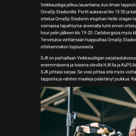
Veikkausliiga jatkuu lauantaina, kun ilman tappio
OmaSp Stadionilla. Portit aukeavat klo 15:30 ja ka
ottelua OmaSp Stadionin etupihan Hetki-stagen la
voimassa tapahtuma-areenalla tunti ennen ottelua
hour pelin jälkeen klo 19-20. Carlsbergissa myös
Tervetuloa viettämään huippuiltaa OmaSp Stadionil
otteluennakon loppuosasta.
SJK on parhaillaan Veikkausliigan sarjataulukossa
ensimmäisenä ja toisena olevilla HJK:lla ja KuPS:lla
SJK johtaisi sarjaa. Se voisi johtaa sitä myös voi
tappioita ja vähiten maaleja päästänyt joukkue. K