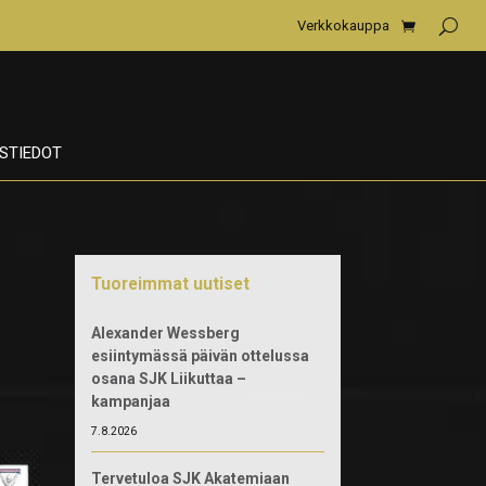
Verkkokauppa
STIEDOT
Tuoreimmat uutiset
Alexander Wessberg
esiintymässä päivän ottelussa
osana SJK Liikuttaa –
kampanjaa
7.8.2026
Tervetuloa SJK Akatemiaan