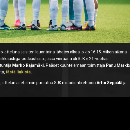
-otteluna, ja siten lauantaina lähetys alkaa jo klo 16:15. Viikon aikana
kkausliiga-podcastissa, jossa vieraana oli SJK:n 21-vuotias
tuntija
Marko Rajamäki.
Pääset kuuntelemaan toimittaja
Panu Markk
ta,
tästä linkistä.
ottelun asetelmiin pureutuu SJK:n stadiontirehtööri
Arttu Seppälä
ja