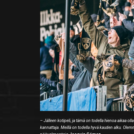
–
Jälleen kotipeli, ja tämä on todella hienoa aikaa oll
kannattaja. Meillä on todella hyvä kauden alku. Olemme