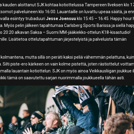
ita kauden aloittanut SJK kohtaa kotiottelussa Tampereen Ilveksen klo 1
tsomot palveluineen klo 16:00. Lauantaille on luvattu upeaa säätä, ja e
valla esiintyy trubaduuri
Jesse Joensuu
klo 15:45 – 16:45. Happy hour 
. Myös pelin jälkeen tapahtumaa Carlsberg Sports Barissa ja siellä ha
 klo 20:20 alkavan Saksa – Suomi MM-jääkiekko-ottelun K18-kisastudio!
le. Lisätietoa ottelutapahtuman järjestelyistä ja palveluista tämän
 kolmantena, mutta sillä on peräti kaksi peliä vähemmän pelattuna, kui
. Silti piste-ero kärkeen on vain kolme pistettä, joten rästiottelut voitta
ttamalla lauantain kotiottelun. SJK on myös ainoa Veikkausliigan joukkue 
aikki tämä on saavutettu sarjan nuorimmalla joukkueella tähän asti.