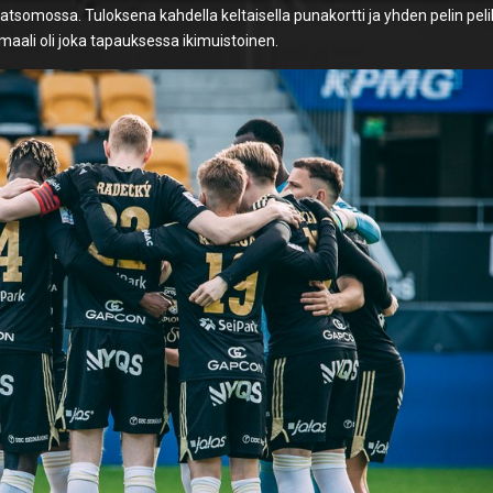
somossa. Tuloksena kahdella keltaisella punakortti ja yhden pelin pelik
omaali oli joka tapauksessa ikimuistoinen.