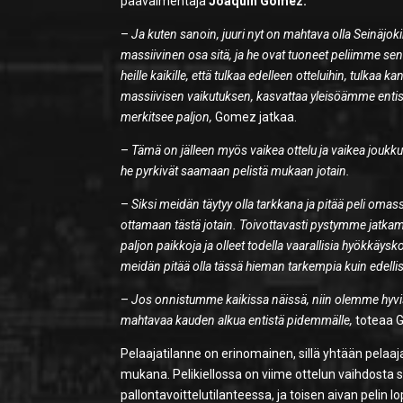
päävalmentaja
Joaquin Gómez.
–
Ja kuten sanoin, juuri nyt on mahtava olla Seinäj
massiivinen osa sitä, ja he ovat tuoneet peliimme s
heille kaikille, että tulkaa edelleen otteluihin, tulka
massiivisen vaikutuksen, kasvattaa yleisöämme entis
merkitsee paljon,
Gomez jatkaa.
–
Tämä on jälleen myös vaikea ottelu ja vaikea joukkue
he pyrkivät saamaan pelistä mukaan jotain.
–
Siksi meidän täytyy olla tarkkana ja pitää peli om
ottamaan tästä jotain. Toivottavasti pystymme jatkam
paljon paikkoja ja olleet todella vaarallisia hyökkäy
meidän pitää olla tässä hieman tarkempia kuin edellise
–
Jos onnistumme kaikissa näissä, niin olemme hyvis
mahtavaa kauden alkua entistä pidemmälle,
toteaa G
Pelaajatilanne on erinomainen, sillä yhtään pelaaja
mukana. Pelikiellossa on viime ottelun vaihdosta s
pallontavoittelutilanteessa, ja toisen aivan pelin 