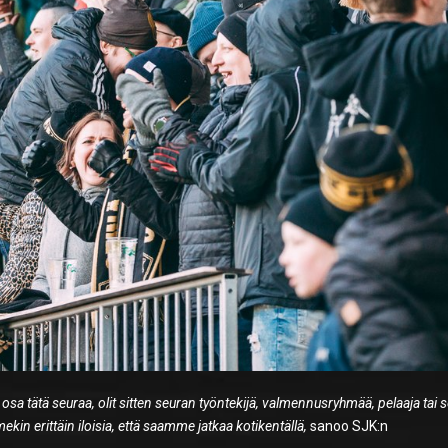
a osa tätä seuraa, olit sitten seuran työntekijä, valmennusryhmää, pelaaja tai 
kin erittäin iloisia, että saamme jatkaa kotikentällä,
sanoo SJK:n