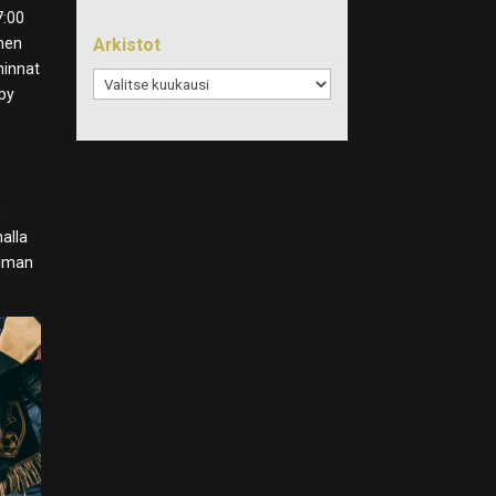
7:00
Arkistot
nnen
hinnat
Arkistot
ppy
n
malla
ilman