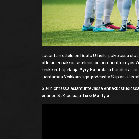
Lauantain ottelu on Ruutu Urheilu-palvelussa studio
ottelun ennakkoasetelmiin on pureuduttu myös Vei
keskikenttäpelaaja
Pyry Hannola
ja Ruudun asian
juontamaa Veikkausliiga-podcastia Suplan-alustal
SJK:n omassa asiantuntevassa ennakkostudiossa, 
entinen SJK-pelaaja
Tero Mäntylä.