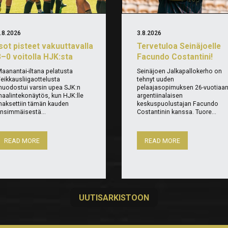
.8.2026
3.8.2026
Isot pisteet vakuuttavalla
Tervetuloa Seinäjoelle
3–0 voitolla HJK:sta
Facundo Costantini!
aanantai-iltana pelatusta
Seinäjoen Jalkapallokerho on
eikkausliigaottelusta
tehnyt uuden
uodostui varsin upea SJK:n
pelaajasopimuksen 26-vuotiaa
aalintekonäytös, kun HJK:lle
argentiinalaisen
aksettiin tämän kauden
keskuspuolustajan Facundo
nsimmäisestä...
Costantinin kanssa. Tuore...
READ MORE
READ MORE
UUTISARKISTOON