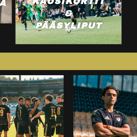
KAUSIKORTIT
A
&
PÄÄSYLIPUT