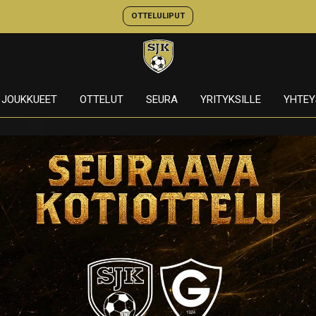
OTTELULIPUT
JOUKKUEET
OTTELUT
SEURA
YRITYKSILLE
YHTEY