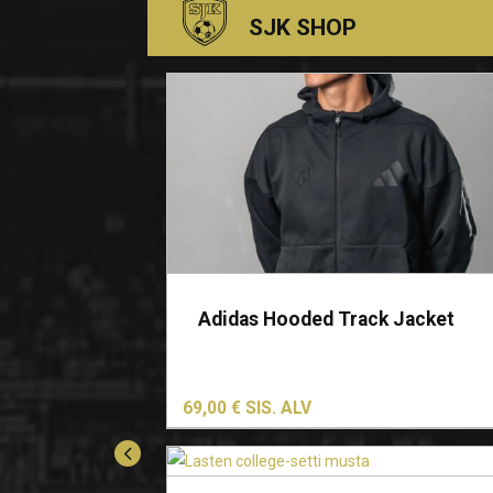
SJK SHOP
Tällä
tuotteella
on
Adidas Hooded Track Jacket
useampi
muunnelma.
Voit
69,00
€
SIS. ALV
tehdä
valinnat
Tällä
tuotteen
tuotteella