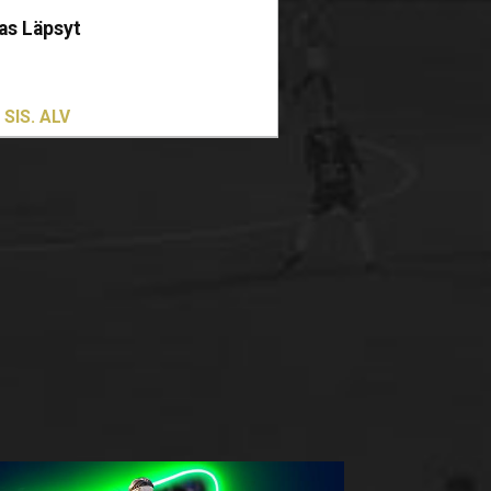
as Läpsyt
a.
SIS. ALV