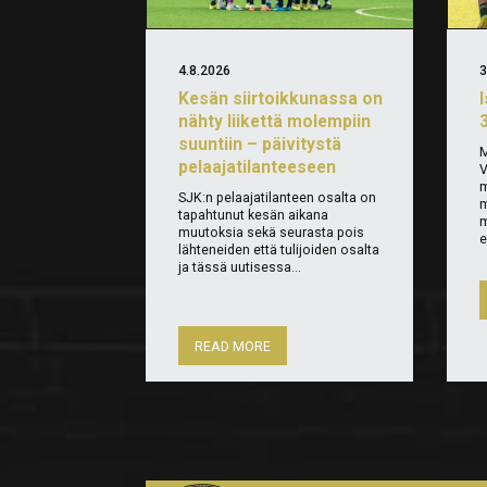
4.8.2026
3
Kesän siirtoikkunassa on
nähty liikettä molempiin
suuntiin – päivitystä
M
pelaajatilanteeseen
V
m
SJK:n pelaajatilanteen osalta on
m
tapahtunut kesän aikana
m
muutoksia sekä seurasta pois
e
lähteneiden että tulijoiden osalta
ja tässä uutisessa...
READ MORE