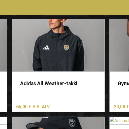
Tällä
tuotteella
on
Adidas All Weather-takki
Gyms
useampi
muunnelma.
Voit
65,00
€
SIS. ALV
20,00
€
tehdä
valinnat
Tällä
tuotteen
tuotteella