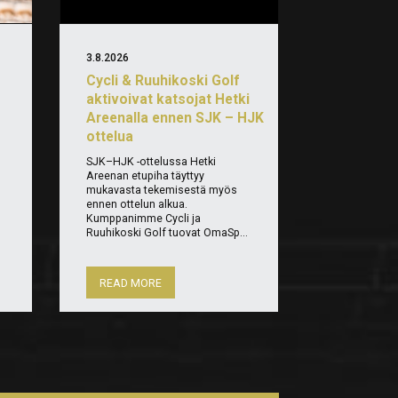
3.8.2026
Cycli & Ruuhikoski Golf
aktivoivat katsojat Hetki
Areenalla ennen SJK – HJK
ottelua
n
SJK–HJK -ottelussa Hetki
Areenan etupiha täyttyy
mukavasta tekemisestä myös
ennen ottelun alkua.
Kumppanimme Cycli ja
Ruuhikoski Golf tuovat OmaSp...
READ MORE