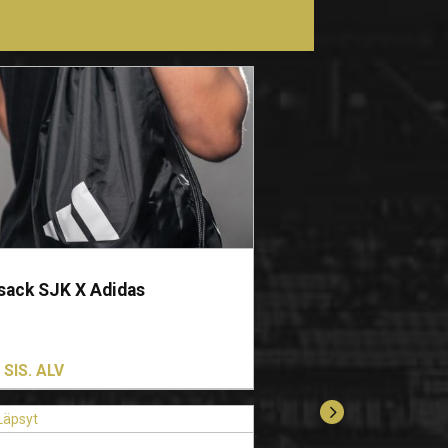
ack SJK X Adidas
SIS. ALV