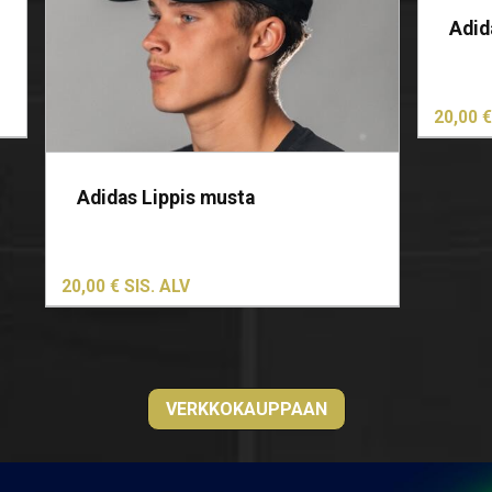
sivulla.
on
Adid
useampi
muunnelm
Voit
20,00
€
tehdä
valinnat
tuotteen
Adidas Lippis musta
sivulla.
20,00
€
SIS. ALV
VERKKOKAUPPAAN