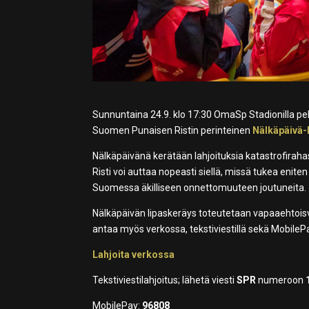
Sunnuntaina 24.9. klo 17:30 OmaSp Stadionilla pe
Suomen Punaisen Ristin perinteinen
Nälkäpäivä-
Nälkäpäivänä kerätään lahjoituksia katastrofirah
Risti voi auttaa nopeasti siellä, missä tukea enite
Suomessa äkilliseen onnettomuuteen joutuneita.
Nälkäpäivän lipaskeräys toteutetaan vapaaehtoisvo
antaa myös verkossa, tekstiviestillä sekä MobileP
Lahjoita verkossa
Tekstiviestilahjoitus; lähetä viesti
SPR
numeroon
MobilePay:
96808