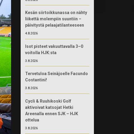
Kesän siirtoikkunassa on nähty
liikettä molempiin suuntiin –
päivitystä pelaajatilanteeseen
4.8.2026
Isot pisteet vakuuttavalla 3–0
voitolla HJK:sta
3.8.2026
Tervetuloa Seinäjoelle Facundo
Costantini!
3.8.2026
Cycli & Ruuhikoski Golf
aktivoivat katsojat Hetki
Areenalla ennen SJK – HJK
ottelua
3.8.2026