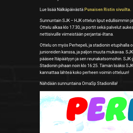
Lue lisää Nälkäpäivästä
Punaisen Ristin sivuilta.
Sunnuntain SJK – HJK ottelun liput edullisimmin j
Ottelu alkaa klo 17.30, ja portit sekä palvelut au
nettisivuille viimeistään perjantai-iltana.
Ottelu on myös Perhepeli, ja stadionin etupihalla
junioreiden kanssa, ja paljon muuta mukavaa. SJK o
pääsee Itäpäätyyn ja sen reunakatsomoihin. SJK-ju
Stadionin pihaan noin klo 16:25. Tämän lisäksi SJ
kannattaa lähteä koko perheen voimin otteluun!
Nähdään sunnuntaina OmaSp Stadionilla!