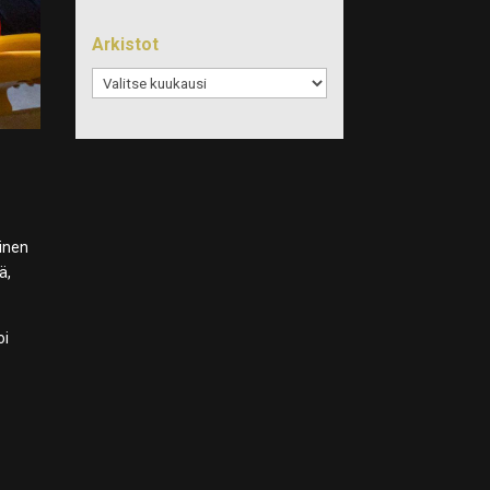
Arkistot
Arkistot
ainen
ä,
oi