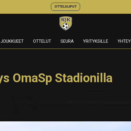
OTTELULIPUT
JOUKKUEET
OTTELUT
SEURA
YRITYKSILLE
YHTEY
ys OmaSp Stadionilla