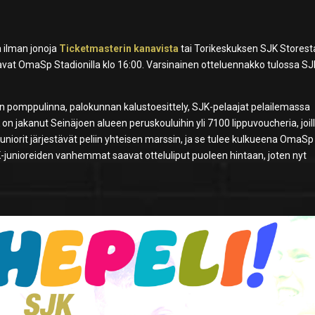
a ilman jonoja
Ticketmasterin kanavista
tai Torikeskuksen SJK Storest
keavat OmaSp Stadionilla klo 16:00. Varsinainen otteluennakko tulossa SJ
 on pomppulinna, palokunnan kalustoesittely, SJK-pelaajat pelailemassa
n jakanut Seinäjoen alueen peruskouluihin yli 7100 lippuvoucheria, joil
niorit järjestävät peliin yhteisen marssin, ja se tulee kulkueena OmaSp
K-junioreiden vanhemmat saavat otteluliput puoleen hintaan, joten nyt