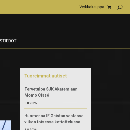
Verkkokauppa
STIEDOT
Tuoreimmat uutiset
Tervetuloa SJK Akatemiaan
Momo Cissé
6.8.2026
Huomenna IF Gnistan vastassa
viikon toisessa kotiottelussa
6.8.2026