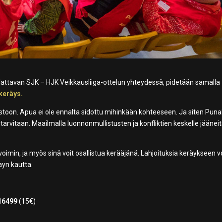
lattavan SJK – HJK Veikkausliiga-ottelun yhteydessä, pidetään samalla
keräys.
astoon. Apua ei ole ennalta sidottu mihinkään kohteeseen. Ja siten Pun
n tarvitaan. Maailmalla luonnonmullistusten ja konfliktien keskelle jääneit
imin, ja myös sinä voit osallistua kerääjänä. Lahjoituksia keräykseen v
ayn kautta.
16499
(15€)