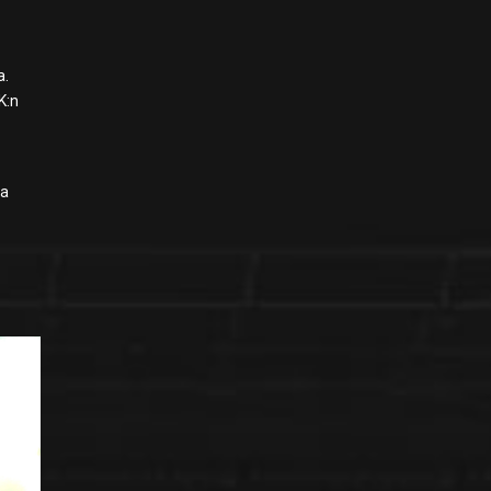
a.
K:n
la