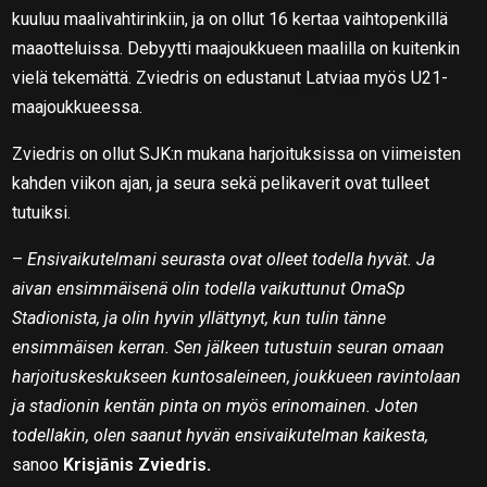
kuuluu maalivahtirinkiin, ja on ollut 16 kertaa vaihtopenkillä
maaotteluissa. Debyytti maajoukkueen maalilla on kuitenkin
vielä tekemättä. Zviedris on edustanut Latviaa myös U21-
maajoukkueessa.
Zviedris on ollut SJK:n mukana harjoituksissa on viimeisten
kahden viikon ajan, ja seura sekä pelikaverit ovat tulleet
tutuiksi.
–
Ensivaikutelmani seurasta ovat olleet todella hyvät. Ja
aivan ensimmäisenä olin todella vaikuttunut OmaSp
Stadionista, ja olin hyvin yllättynyt, kun tulin tänne
ensimmäisen kerran. Sen jälkeen tutustuin seuran omaan
harjoituskeskukseen kuntosaleineen, joukkueen ravintolaan
ja stadionin kentän pinta on myös erinomainen. Joten
todellakin, olen saanut hyvän ensivaikutelman kaikesta,
sanoo
Krisjānis Zviedris.