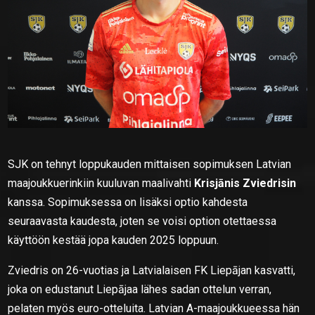
SJK on tehnyt loppukauden mittaisen sopimuksen Latvian
maajoukkuerinkiin kuuluvan maalivahti
Krisjānis Zviedrisin
kanssa. Sopimuksessa on lisäksi optio kahdesta
seuraavasta kaudesta, joten se voisi option otettaessa
käyttöön kestää jopa kauden 2025 loppuun.
Zviedris on 26-vuotias ja Latvialaisen FK Liepājan kasvatti,
joka on edustanut Liepājaa lähes sadan ottelun verran,
pelaten myös euro-otteluita. Latvian A-maajoukkueessa hän