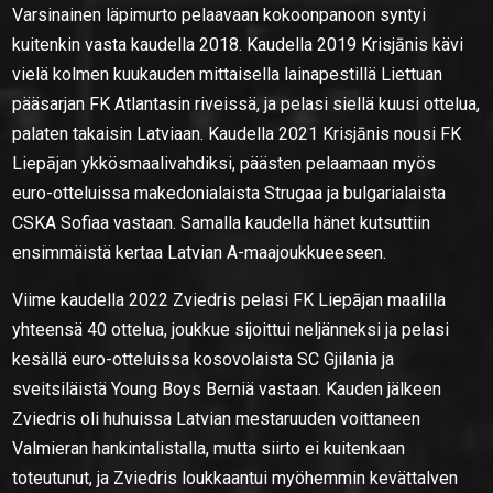
Varsinainen läpimurto pelaavaan kokoonpanoon syntyi
kuitenkin vasta kaudella 2018. Kaudella 2019 Krisjānis kävi
vielä kolmen kuukauden mittaisella lainapestillä Liettuan
pääsarjan FK Atlantasin riveissä, ja pelasi siellä kuusi ottelua,
palaten takaisin Latviaan. Kaudella 2021 Krisjānis nousi FK
Liepājan ykkösmaalivahdiksi, päästen pelaamaan myös
euro-otteluissa makedonialaista Strugaa ja bulgarialaista
CSKA Sofiaa vastaan. Samalla kaudella hänet kutsuttiin
ensimmäistä kertaa Latvian A-maajoukkueeseen.
Viime kaudella 2022 Zviedris pelasi FK Liepājan maalilla
yhteensä 40 ottelua, joukkue sijoittui neljänneksi ja pelasi
kesällä euro-otteluissa kosovolaista SC Gjilania ja
sveitsiläistä Young Boys Berniä vastaan. Kauden jälkeen
Zviedris oli huhuissa Latvian mestaruuden voittaneen
Valmieran hankintalistalla, mutta siirto ei kuitenkaan
toteutunut, ja Zviedris loukkaantui myöhemmin kevättalven