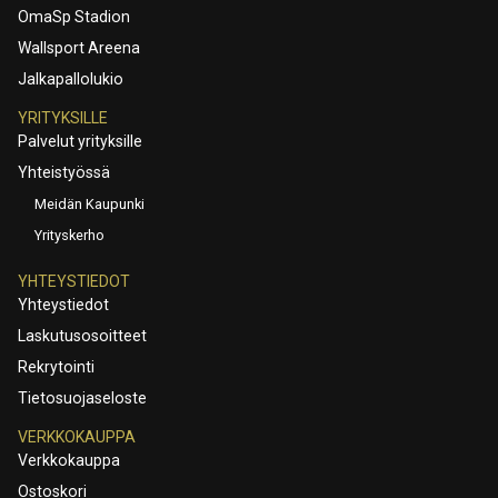
OmaSp Stadion
Wallsport Areena
Jalkapallolukio
YRITYKSILLE
Palvelut yrityksille
Yhteistyössä
Meidän Kaupunki
Yrityskerho
YHTEYSTIEDOT
Yhteystiedot
Laskutusosoitteet
Rekrytointi
Tietosuojaseloste
VERKKOKAUPPA
Verkkokauppa
Ostoskori