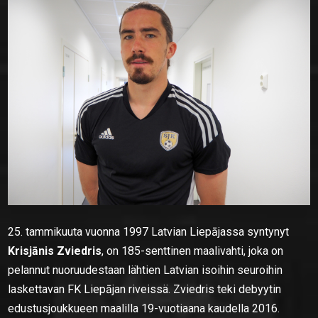
25. tammikuuta vuonna 1997 Latvian Liepājassa syntynyt
Krisjānis Zviedris
, on 185-senttinen maalivahti, joka on
pelannut nuoruudestaan lähtien Latvian isoihin seuroihin
laskettavan FK Liepājan riveissä. Zviedris teki debyytin
edustusjoukkueen maalilla 19-vuotiaana kaudella 2016.