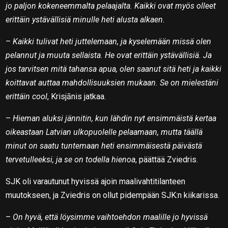
jo paljon kokeneemmalta pelaajalta. Kaikki ovat myös olleet
erittäin ystävällisiä minulle heti alusta alkaen.
–
Kaikki tulivat heti juttelemaan, ja kyselemään missä olen
pelannut ja muuta sellaista. He ovat erittäin ystävällisiä. Ja
jos tarvitsen mitä tahansa apua, olen saanut sitä heti ja kaikki
koittavat auttaa mahdollisuuksien mukaan. Se on mielestäni
erittäin cool
, Krisjānis jatkaa.
–
Hieman aluksi jännitin, kun lähdin nyt ensimmäistä kertaa
oikeastaan Latvian ulkopuolelle pelaamaan, mutta täällä
minut on saatu tuntemaan heti ensimmäisestä päivästä
tervetulleeksi, ja se on todella hienoa
, päättää Zviedris.
SJK oli varautunut hyvissä ajoin maalivahtitilanteen
muutokseen, ja Zviedris on ollut pidempään SJK:n kiikarissa.
–
On hyvä, että löysimme vaihtoehdon maalille jo hyvissä