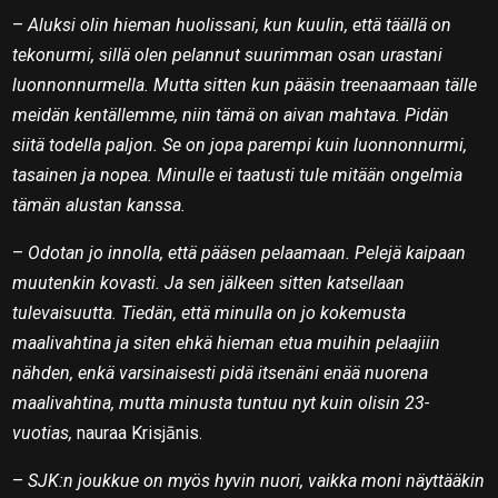
–
Aluksi olin hieman huolissani, kun kuulin, että täällä on
tekonurmi, sillä olen pelannut suurimman osan urastani
luonnonnurmella. Mutta sitten kun pääsin treenaamaan tälle
meidän kentällemme, niin tämä on aivan mahtava. Pidän
siitä todella paljon. Se on jopa parempi kuin luonnonnurmi,
tasainen ja nopea. Minulle ei taatusti tule mitään ongelmia
tämän alustan kanssa.
–
Odotan jo innolla, että pääsen pelaamaan. Pelejä kaipaan
muutenkin kovasti. Ja sen jälkeen sitten katsellaan
tulevaisuutta. Tiedän, että minulla on jo kokemusta
maalivahtina ja siten ehkä hieman etua muihin pelaajiin
nähden, enkä varsinaisesti pidä itsenäni enää nuorena
maalivahtina, mutta minusta tuntuu nyt kuin olisin 23-
vuotias,
nauraa Krisjānis.
–
SJK:n joukkue on myös hyvin nuori, vaikka moni näyttääkin