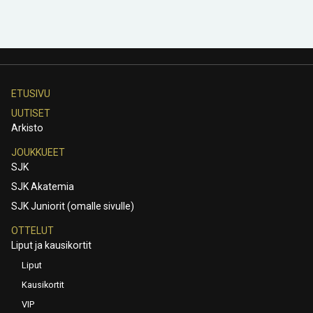
ETUSIVU
UUTISET
Arkisto
JOUKKUEET
SJK
SJK Akatemia
SJK Juniorit (omalle sivulle)
OTTELUT
Liput ja kausikortit
Liput
Kausikortit
VIP