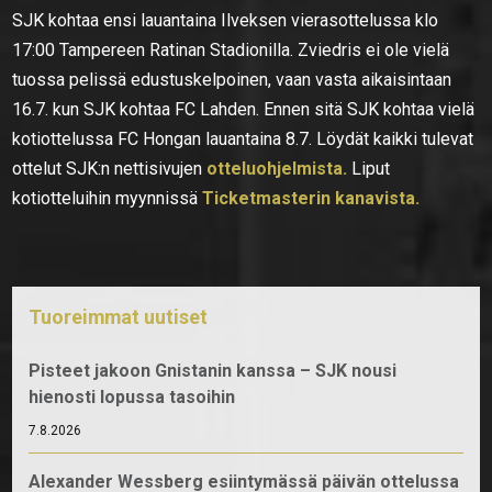
SJK kohtaa ensi lauantaina Ilveksen vierasottelussa klo
17:00 Tampereen Ratinan Stadionilla. Zviedris ei ole vielä
tuossa pelissä edustuskelpoinen, vaan vasta aikaisintaan
16.7. kun SJK kohtaa FC Lahden. Ennen sitä SJK kohtaa vielä
kotiottelussa FC Hongan lauantaina 8.7. Löydät kaikki tulevat
ottelut SJK:n nettisivujen
otteluohjelmista.
Liput
kotiotteluihin myynnissä
Ticketmasterin kanavista.
Tuoreimmat uutiset
Pisteet jakoon Gnistanin kanssa – SJK nousi
hienosti lopussa tasoihin
7.8.2026
Alexander Wessberg esiintymässä päivän ottelussa