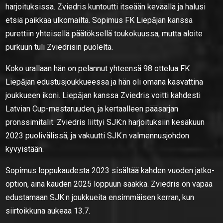
harjoituksissa. Zviedris kuntoutti itseään keväällä ja halusi
etsiä paikkaa ulkomailta. Sopimus FK Liepājan kanssa
purettiin yhteisellä päätöksellä toukokuussa, mutta aloite
purkuun tuli Zviedrisin puolelta.
Koko urallaan hän on pelannut yhteensä 98 ottelua FK
Liepājan edustusjoukkueessa ja hän oli omana kasvattina
joukkueen ikoni. Liepājan kanssa Zviedris voitti kahdesti
Latvian Cup-mestaruuden, ja kertaalleen pääsarjan
pronssimitalit. Zviedris liittyi SJK:n harjoituksiin kesäkuun
2023 puolivälissä, ja vakuutti SJK:n valmennusjohdon
kyvyistään.
Sopimus loppukaudesta 2023 sisältää kahden vuoden jatko-
option, aina kauden 2025 loppuun saakka. Zviedris on vapaa
edustamaan SJK:n joukkueita ensimmäisen kerran, kun
siirtoikkuna aukeaa 13.7.