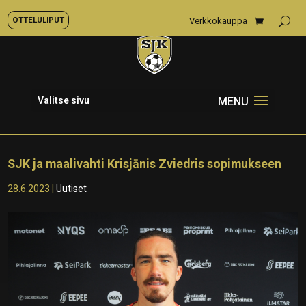
OTTELULIPUT
Verkkokauppa
Valitse sivu
SJK ja maalivahti Krisjānis Zviedris sopimukseen
28.6.2023
|
Uutiset