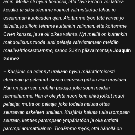
ajoin. Meillä oli hyvin tiedossa, että Ovie Ejeheri voi lähteä
kesällä, ja siksi olemme voineet valmistautua tähän jo
useamman kuukauden ajan. Aloitimme työn tätä varten jo
talvella, ja silloin teimme kuitenkin valinnan, että koitamme
Ovien kanssa, ja se oli oikea valinta. Nyt meillä on kuitenkin
mahdollisuus tuoda uusi pelaaja vahvistamaan meidän
maalivahtiosastoamme,
sanoo SJK:n päävalmentaja
Joaquín
Gómez.
–
Krisjānis on edennyt urallaan hyvin määrätietoisesti
eteenpäin ja pelannut isossa seurassa pitkän ajan urastaan.
Hän on juuri sen profiilin pelaaja, joka sopii meidän
raameihimme. Hän ei ole yhtä nuori kuin ehkä jotkut muut
pelaajat, mutta on pelaaja, joka todella haluaa ottaa
seuraavan askeleen urallaan. Krisjānis haluaa tulla isompaan
seuraan, kenties parempaan ympäristöön ja olla entistä
parempi ammattilainen. Tiedämme myös, että hänellä on