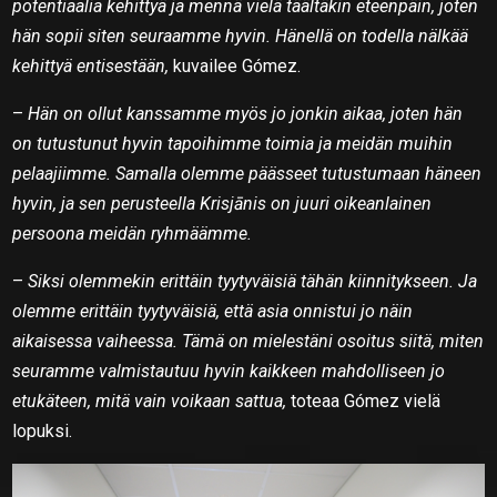
potentiaalia kehittyä ja mennä vielä täältäkin eteenpäin, joten
hän sopii siten seuraamme hyvin. Hänellä on todella nälkää
kehittyä entisestään,
kuvailee Gómez.
–
Hän on ollut kanssamme myös jo jonkin aikaa, joten hän
on tutustunut hyvin tapoihimme toimia ja meidän muihin
pelaajiimme. Samalla olemme päässeet tutustumaan häneen
hyvin, ja sen perusteella Krisjānis on juuri oikeanlainen
persoona meidän ryhmäämme.
–
Siksi olemmekin erittäin tyytyväisiä tähän kiinnitykseen. Ja
olemme erittäin tyytyväisiä, että asia onnistui jo näin
aikaisessa vaiheessa. Tämä on mielestäni osoitus siitä, miten
seuramme valmistautuu hyvin kaikkeen mahdolliseen jo
etukäteen, mitä vain voikaan sattua,
toteaa Gómez vielä
lopuksi.