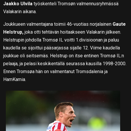
Jaakko Ulvila
työskenteli Tromsøn valmennusryhmässä
Valakarin aikana.
Joukkueen valmentajana toimii 46-vuotias norjalainen
Gaute
Helstrup,
joka otti tehtävän hoitaakseen Valakarin jälkeen.
Helstrupin johdolla Tromsø IL voitti 1.divisioonan ja paluu
kaudella se sijoittui pääsarjassa sijalle 12. Viime kaudella
joukkue oli seitsemäs. Helstrup on itse entinen Tromsø IL:n
pelaaja, ja pelasi keskikentällä seurassa kausilla 1998-2000.
Ennen Tromsøa hän on valmentanut Tromsdalenia ja
HamKamia.