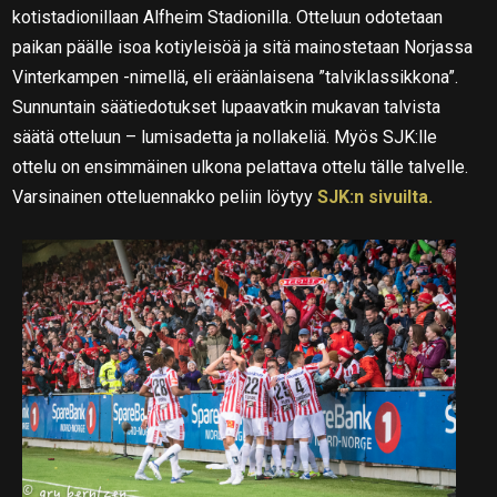
kotistadionillaan Alfheim Stadionilla. Otteluun odotetaan
paikan päälle isoa kotiyleisöä ja sitä mainostetaan Norjassa
Vinterkampen -nimellä, eli eräänlaisena ”talviklassikkona”.
Sunnuntain säätiedotukset lupaavatkin mukavan talvista
säätä otteluun – lumisadetta ja nollakeliä. Myös SJK:lle
ottelu on ensimmäinen ulkona pelattava ottelu tälle talvelle.
Varsinainen otteluennakko peliin löytyy
SJK:n sivuilta.