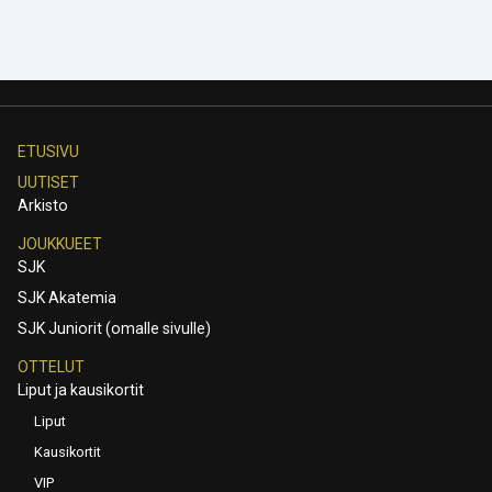
ETUSIVU
UUTISET
Arkisto
JOUKKUEET
SJK
SJK Akatemia
SJK Juniorit (omalle sivulle)
OTTELUT
Liput ja kausikortit
Liput
Kausikortit
VIP