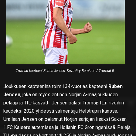
Tromsø-kapteeni Ruben Jensen. Kuva Gry Berntzen / Tromsø IL
Joukkueen kapteenina toimii 34-vuotias kapteeni
Ruben
Jensen
, joka on myös entinen Norjan A-maajoukkueen
pelaaja ja TIL-kasvatti. Jensen palasi Tromsø IL:n riveihin
kaudeksi 2020 yhdessä valmentaja Helstrupin kanssa.
Urallaan Jensen on pelannut Norjan sarjojen lisäksi Saksan
1.FC Kaiserslauternissa ja Hollanin FC Groningenissä. Pelejä
TIL-paidassa on kertynyt yli 250 ja Norjan A-maajoukkueessa