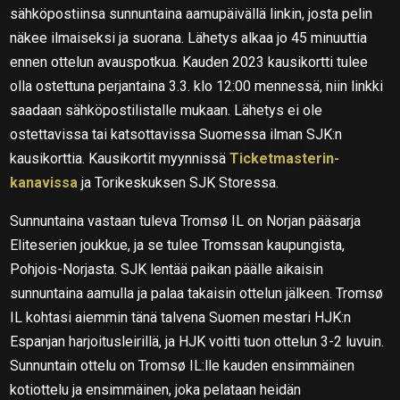
sähköpostiinsa sunnuntaina aamupäivällä linkin, josta pelin
näkee ilmaiseksi ja suorana. Lähetys alkaa jo 45 minuuttia
ennen ottelun avauspotkua. Kauden 2023 kausikortti tulee
olla ostettuna perjantaina 3.3. klo 12:00 mennessä, niin linkki
saadaan sähköpostilistalle mukaan. Lähetys ei ole
ostettavissa tai katsottavissa Suomessa ilman SJK:n
kausikorttia. Kausikortit myynnissä
Ticketmasterin-
kanavissa
ja Torikeskuksen SJK Storessa.
Sunnuntaina vastaan tuleva Tromsø IL on Norjan pääsarja
Eliteserien joukkue, ja se tulee Tromssan kaupungista,
Pohjois-Norjasta. SJK lentää paikan päälle aikaisin
sunnuntaina aamulla ja palaa takaisin ottelun jälkeen. Tromsø
IL kohtasi aiemmin tänä talvena Suomen mestari HJK:n
Espanjan harjoitusleirillä, ja HJK voitti tuon ottelun 3-2 luvuin.
Sunnuntain ottelu on Tromsø IL:lle kauden ensimmäinen
kotiottelu ja ensimmäinen, joka pelataan heidän