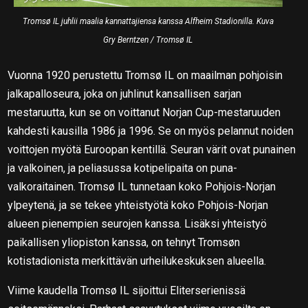
Tromsø IL juhlii maalia kannattajiensa kanssa Alfheim Stadionilla. Kuva
Gry Berntzen / Tromsø IL
Vuonna 1920 perustettu Tromsø IL on maailman pohjoisin
jalkapalloseura, joka on juhlinut kansallisen sarjan
mestaruutta, kun se on voittanut Norjan Cup-mestaruuden
kahdesti kausilla 1986 ja 1996. Se on myös pelannut noiden
voittojen myötä Euroopan kentillä. Seuran värit ovat punainen
ja valkoinen, ja peliasussa kotipelipaita on puna-
valkoraitainen. Tromsø IL tunnetaan koko Pohjois-Norjan
ylpeytenä, ja se tekee yhteistyötä koko Pohjois-Norjan
alueen pienempien seurojen kanssa. Lisäksi yhteistyö
paikallisen yliopiston kanssa, on tehnyt Tromsøn
kotistadionista merkittävän urheilukeskuksen alueella.
Viime kaudella Tromsø IL sijoittui Eliterserienissä