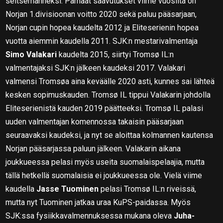
seitsemänneksi. Parhaat saavutukset viime vuosilta on
Norjan 1.divisioonan voitto 2020 sekä paluu pääsarjaan,
Norjan cupin hopea kaudelta 2012 ja Eliteserienin hopea
vuotta aiemmin kaudella 2011. SJK:n mestarivalmentaja
Simo Valakari
kaudelta 2015, siirtyi Tromsø IL:n
valmentajaksi SJK:n jälkeen kaudeksi 2017. Valakari
valmensi Tromsøa aina keväälle 2020 asti, kunnes sai lähteä
kesken sopimuskauden. Tromsø IL tippui Valakarin johdolla
Eliteserienistä kauden 2019 päätteeksi. Tromsø IL palasi
uuden valmentajan komennossa takaisin pääsarjaan
seuraavaksi kaudeksi, ja nyt se aloittaa kolmannen kautensa
Norjan pääsarjassa paluun jälkeen. Valakarin aikana
joukkueessa pelasi myös useita suomalaispelaajia, mutta
tällä hetkellä suomalaisia ei joukkueessa ole. Vielä viime
kaudella
Jasse Tuominen
pelasi Tromsø IL:n riveissä,
mutta nyt Tuominen jatkaa uraa KuPS-paidassa. Myös
SJK:ssa fysiikkavalmennuksessa mukana oleva
Juha-