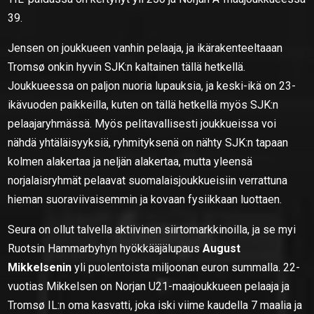
39.
Jensen on joukkueen vanhin pelaaja, ja ikärakenteeltaaan
Tromsø onkin hyvin SJK:n kaltainen tällä hetkellä.
Joukkueessa on paljon nuoria lupauksia, ja keski-ikä on 23-
ikävuoden paikkeilla, kuten on tällä hetkellä myös SJK:n
pelaajaryhmässä. Myös pelitavallisesti joukkueissa voi
nähdä yhtäläisyyksiä, ryhmityksenä on nähty SJK:n tapaan
kolmen alakertaa ja neljän alakertaa, mutta yleensä
norjalaisryhmät pelaavat suomalaisjoukkueisiin verrattuna
hieman suoraviivaisemmin ja kovaan fysiikkaan luottaen.
Seura on ollut talvella aktiivinen siirtomarkkinoilla, ja se myi
Ruotsin Hammarbyhyn hyökkääjälupaus
August
Mikkelsenin
yli puolentoista miljoonan euron summalla. 22-
vuotias Mikkelsen on Norjan U21-maajoukkueen pelaaja ja
Tromsø IL:n oma kasvatti, joka iski viime kaudella 7 maalia ja