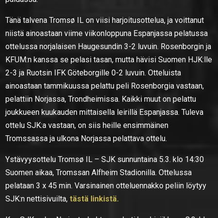
Tänä talvena Tromsø IL on viisi harjoitusottelua, ja voittanut
niistä ainoastaan viime viikonloppuna Espanjassa pelatussa
ottelussa norjalaisen Haugesundin 3-2 luvuin. Rosenborgin ja
KFUM:n kanssa se pelasi tasan, mutta hävisi Suomen HJK:lle
2-3 ja Ruotsin IFK Göteborgille 0-2 luvuin. Otteluista
ainoastaan tammikuussa pelattu peli Rosenborgia vastaan,
pelattiin Norjassa, Trondheimissa. Kaikki muut on pelattu
joukkueen kuukauden mittaisella leirillä Espanjassa. Tuleva
ottelu SJK:a vastaan, on siis heille ensimmäinen
Tromssassa ja ulkona Norjassa pelattava ottelu.
Ystävyysottelu Tromsø IL – SJK sunnuntaina 5.3. klo 14:30
Suomen aikaa, Tromssan Alfheim Stadionilla. Ottelussa
pelataan 3 x 45 min. Varsinainen otteluennakko peliin löytyy
SJK:n nettisivuilta,
tästä linkistä.