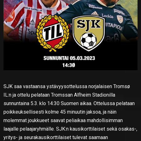
SJK saa vastaansa ystävyysottelussa norjalaisen Tromsø
IL:n ja ottelu pelataan Tromssan Alfheim Stadionilla
sunnuntaina 5.3. klo 14:30 Suomen aikaa. Ottelussa pelataan
poikkeuksellisesti kolme 45 minuutin jaksoa, ja näin
molemmat joukkueet saavat peliaikaa mahdollisimman
laajalle pelaajaryhmälle. SJK:n kausikorttilaiset sekä osakas-,
yritys- ja seurakausikorttilaiset tulevat saamaan