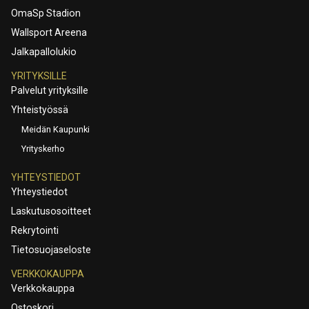
OmaSp Stadion
Wallsport Areena
Jalkapallolukio
YRITYKSILLE
Palvelut yrityksille
Yhteistyössä
Meidän Kaupunki
Yrityskerho
YHTEYSTIEDOT
Yhteystiedot
Laskutusosoitteet
Rekrytointi
Tietosuojaseloste
VERKKOKAUPPA
Verkkokauppa
Ostoskori