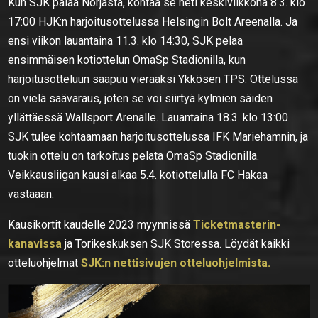
Kun SJK palaa Norjasta, kohtaa se heti keskiviikkona 8.3. klo
17:00 HJK:n harjoitusottelussa Helsingin Bolt Areenalla. Ja
ensi viikon lauantaina 11.3. klo 14:30, SJK pelaa
ensimmäisen kotiottelun OmaSp Stadionilla, kun
harjoitusotteluun saapuu vieraaksi Ykkösen TPS. Ottelussa
on vielä säävaraus, joten se voi siirtyä kylmien säiden
yllättäessä Wallsport Arenalle. Lauantaina 18.3. klo 13:00
SJK tulee kohtaamaan harjoitusottelussa IFK Mariehamnin, ja
tuokin ottelu on tarkoitus pelata OmaSp Stadionilla.
Veikkausliigan kausi alkaa 5.4. kotiottelulla FC Hakaa
vastaaan.
Kausikortit kaudelle 2023 myynnissä
Ticketmasterin-
kanavissa
ja Torikeskuksen SJK Storessa. Löydät kaikki
otteluohjelmat
SJK:n nettisivujen otteluohjelmista.