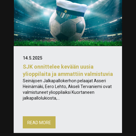
14.5.2025
SJK onnittelee kevään uusia
ylioppilaita ja ammattiin valmistuvia
Seinäjoen Jalkapallokerhon pelaajat Asseri
Heinämäki, Eero Lehto, Akseli Tervaniemi ovat
valmistuneet ylioppilaiksi Kuortaneen
jalkapallolukiosta,...
READ MORE