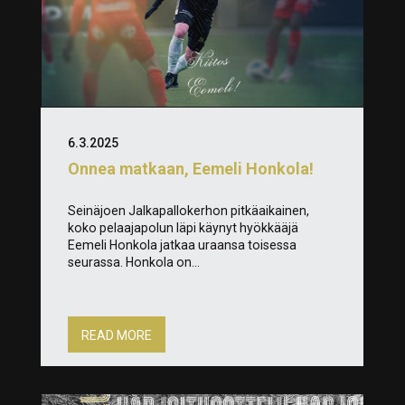
6.3.2025
Onnea matkaan, Eemeli Honkola!
Seinäjoen Jalkapallokerhon pitkäaikainen,
koko pelaajapolun läpi käynyt hyökkääjä
Eemeli Honkola jatkaa uraansa toisessa
seurassa. Honkola on...
READ MORE