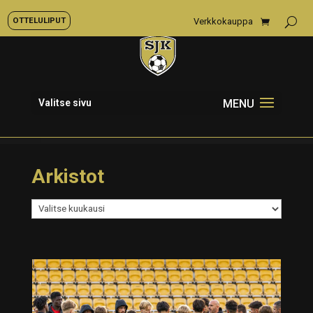
OTTELULIPUT
Verkkokauppa
Valitse sivu
Arkistot
Arkistot