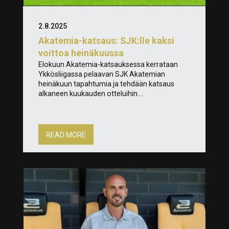
2.8.2025
Akatemia-katsaus: SJK:lle kaksi
voittoa heinäkuussa
Elokuun Akatemia-katsauksessa kerrataan
Ykkösliigassa pelaavan SJK Akatemian
heinäkuun tapahtumia ja tehdään katsaus
alkaneen kuukauden otteluihin....
READ MORE