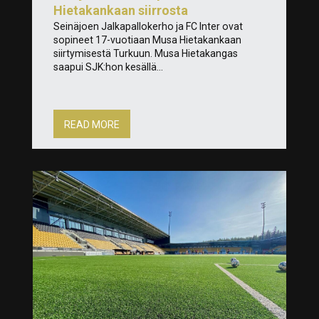
Hietakankaan siirrosta
Seinäjoen Jalkapallokerho ja FC Inter ovat
sopineet 17-vuotiaan Musa Hietakankaan
siirtymisestä Turkuun. Musa Hietakangas
saapui SJK:hon kesällä...
READ MORE