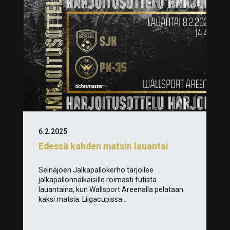
6.2.2025
Edessä kahden matsin lauantai
Seinäjoen Jalkapallokerho tarjoilee
jalkapallonnälkäisille roimasti futista
lauantaina, kun Wallsport Areenalla pelataan
kaksi matsia. Liigacupissa...