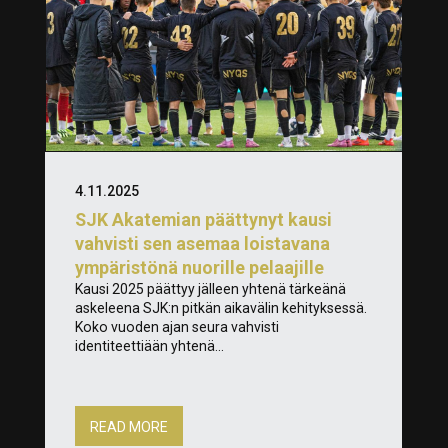
4.11.2025
SJK Akatemian päättynyt kausi
vahvisti sen asemaa loistavana
ympäristönä nuorille pelaajille
Kausi 2025 päättyy jälleen yhtenä tärkeänä
askeleena SJK:n pitkän aikavälin kehityksessä.
Koko vuoden ajan seura vahvisti
identiteettiään yhtenä...
READ MORE