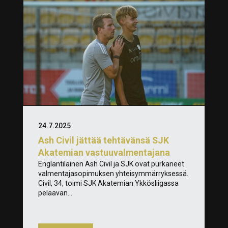
24.7.2025
Ash Civil jättää tehtävänsä SJK
Akatemian vastuuvalmentajana
Englantilainen Ash Civil ja SJK ovat purkaneet
valmentajasopimuksen yhteisymmärryksessä.
Civil, 34, toimi SJK Akatemian Ykkösliigassa
pelaavan...