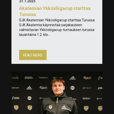
31.1.2025
Akatemian Ykkösliigacup starttaa
Turussa
SJK Akatemian Ykkösliigacup starttaa Turussa
SJK Akatemia käynnistää sarjakauteen
valmistavan Ykkösliigacup-turnauksen turussa
lauantaina 1.2. klo...
READ MORE