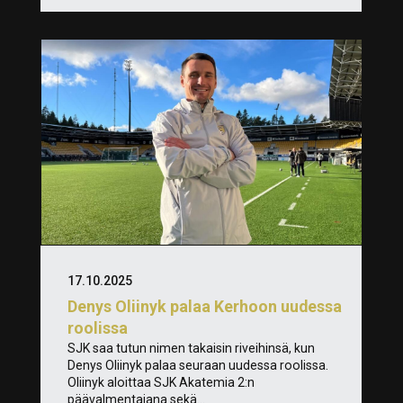
17.10.2025
Denys Oliinyk palaa Kerhoon uudessa
roolissa
SJK saa tutun nimen takaisin riveihinsä, kun
Denys Oliinyk palaa seuraan uudessa roolissa.
Oliinyk aloittaa SJK Akatemia 2:n
päävalmentajana sekä...