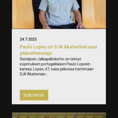
24.7.2025
Paulo Lopes on SJK Akatemian uusi
päävalmentaja
Seinäjoen Jalkapallokerho on tehnyt
sopimuksen portugalilaisen Paulo Lopesin
kanssa. Lopes, 47, tulee jatkossa toimimaan
SJK Akatemian...
READ MORE