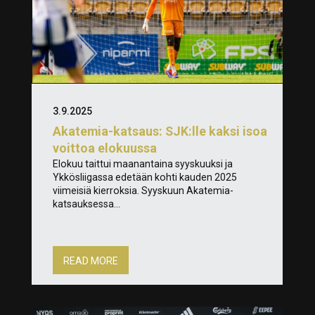
3.9.2025
Akatemia-katsaus: SJK:lle kaksi isoa
voittoa elokuussa
Elokuu taittui maanantaina syyskuuksi ja
Ykkösliigassa edetään kohti kauden 2025
viimeisiä kierroksia. Syyskuun Akatemia-
katsauksessa...
READ MORE