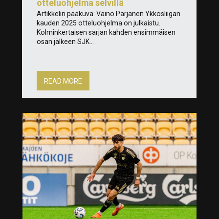
otteluohjelma selvillä
Artikkelin pääkuva: Väinö Parjanen Ykkösliigan
kauden 2025 otteluohjelma on julkaistu.
Kolminkertaisen sarjan kahden ensimmäisen
osan jälkeen SJK...
READ MORE