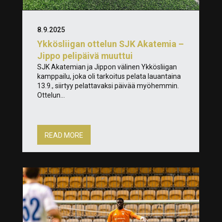
8.9.2025
Ykkösliigan ottelun SJK Akatemia –
Jippo pelipäivä muuttui
SJK Akatemian ja Jippon välinen Ykkösliigan
kamppailu, joka oli tarkoitus pelata lauantaina
13.9., siirtyy pelattavaksi päivää myöhemmin.
Ottelun...
READ MORE