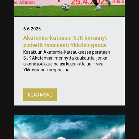
6.6.2025
Akatemia-katsaus: SJK kerännyt
pisteitä tasaisesti Ykkösliigassa
Kesäkuun Akatemia-katsauksessa perataan
SJK Akatemian mennyttä kuukautta, jonka
aikana joukkue pelasi kuusi ottelua – viisi
Ykkösliigan kamppailua...
READ MORE