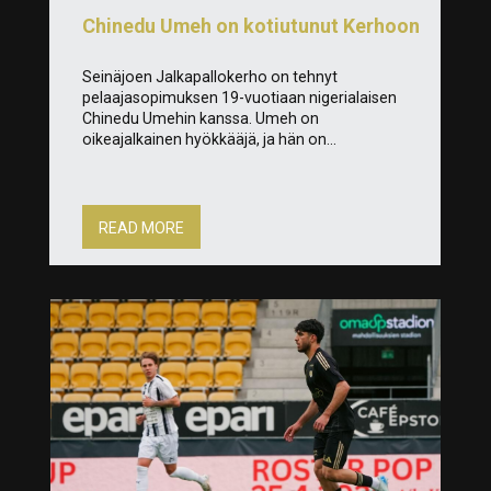
Chinedu Umeh on kotiutunut Kerhoon
Seinäjoen Jalkapallokerho on tehnyt
pelaajasopimuksen 19-vuotiaan nigerialaisen
Chinedu Umehin kanssa. Umeh on
oikeajalkainen hyökkääjä, ja hän on...
READ MORE