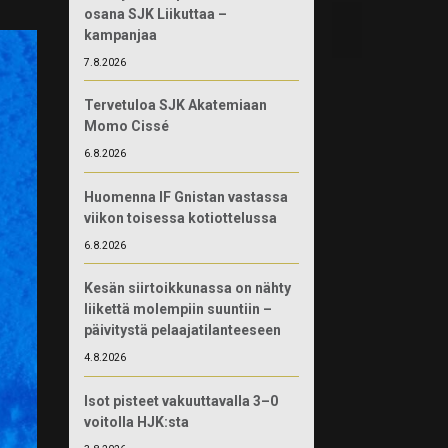
osana SJK Liikuttaa –
kampanjaa
7.8.2026
Tervetuloa SJK Akatemiaan
Momo Cissé
6.8.2026
Huomenna IF Gnistan vastassa
viikon toisessa kotiottelussa
6.8.2026
Kesän siirtoikkunassa on nähty
liikettä molempiin suuntiin –
päivitystä pelaajatilanteeseen
4.8.2026
Isot pisteet vakuuttavalla 3–0
voitolla HJK:sta