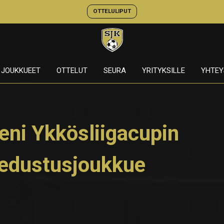
OTTELULIPUT
JOUKKUEET
OTTELUT
SEURA
YRITYKSILLE
YHTEY
eni Ykkösliigacupin
 edustusjoukkue