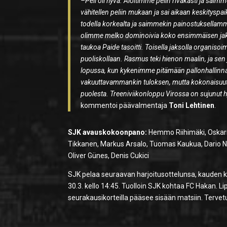
–Peli oli hyvä. Aloitimme pelin rivakasti ja sai
vähitellen peliin mukaan ja sai aikaan keskityspai
todella korkealta ja saimmekin painostuksellamme 
olimme melko dominoivia koko ensimmäisen jakson
taukoa Paide tasoitti. Toisella jaksolla organis
puoliskollaan. Rasmus teki hienon maalin, ja sen
lopussa, kun kykenimme pitämään pallonhallinn
vakuuttavammankin tuloksen, mutta kokonaisuute
puolesta. Treeniviikonloppu Virossa on sujunut
kommentoi päävalmentaja
Toni Lehtinen
.
SJK avauskokoonpano:
Hemmo Riihimäki, Oskari 
Tikkanen, Markus Arsalo, Tuomas Kaukua, Dario
Oliver Günes, Denis Cukici
SJK pelaa seuraavan harjoitusottelunsa, kauden ke
30.3. kello 14:45. Tuolloin SJK kohtaa FC Hakan. L
seurakausikorteilla pääsee sisään matsiin. Tervet