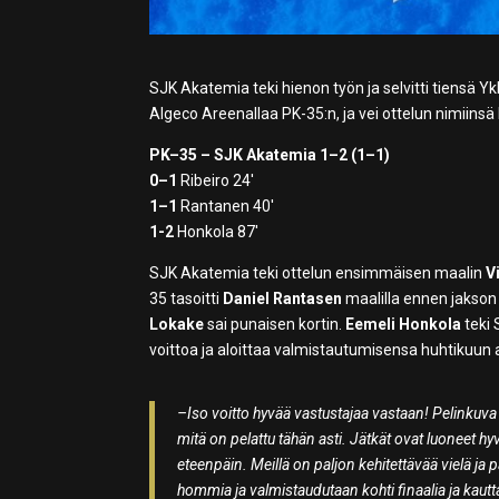
SJK Akatemia teki hienon työn ja selvitti tiensä Yk
Algeco Areenallaa PK-35:n, ja vei ottelun nimiinsä
PK–35 – SJK Akatemia 1–2 (1–1)
0–1
Ribeiro 24′
1–1
Rantanen 40′
1-2
Honkola 87′
SJK Akatemia teki ottelun ensimmäisen maalin
V
35 tasoitti
Daniel Rantasen
maalilla ennen jakson 
Lokake
sai punaisen kortin.
Eemeli Honkola
teki 
voittoa ja aloittaa valmistautumisensa huhtikuun a
–Iso voitto hyvää vastustajaa vastaan! Pelinkuva 
mitä on pelattu tähän asti. Jätkät ovat luoneet hy
eteenpäin. Meillä on paljon kehitettävää vielä ja p
hommia ja valmistaudutaan kohti finaalia ja kautt