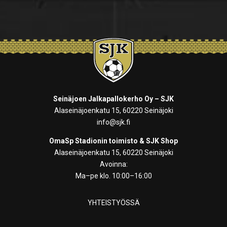
Seinäjoen Jalkapallokerho Oy – SJK
Alaseinäjoenkatu 15, 60220 Seinäjoki
info@sjk.fi
OmaSp Stadionin toimisto & SJK Shop
Alaseinäjoenkatu 15, 60220 Seinäjoki
Avoinna:
Ma–pe klo. 10:00–16:00
YHTEISTYÖSSÄ