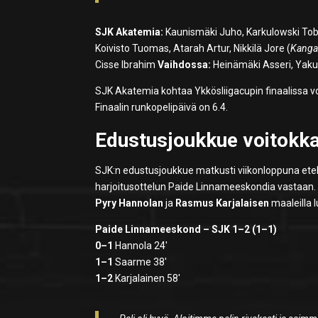
SJK Akatemia:
Kaunismäki Juho, Karkulowski Tob
Koivisto Tuomas, Atarah Artur, Nikkilä Jore (
Kanga
Cisse Ibrahim
Vaihdossa:
Heinämäki Asseri, Yakub
SJK Akatemia kohtaa Ykkösliigacupin finaalissa vo
Finaalin runkopelipäivä on 6.4.
Edustusjoukkue voitokk
SJK:n edustusjoukkue matkusti viikonloppuna ete
harjoitusottelun Paide Linnameeskondia vastaan. 
Pyry Hannolan
ja
Rasmus Karjalaisen
maaleilla 
Paide Linnameeskond – SJK 1–2 (1–1)
0–1
Hannola 24′
1–1
Saarme 38′
1–2
Karjalainen 58′