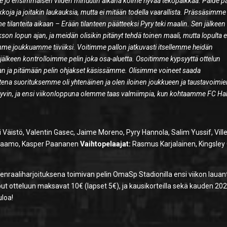
mme jo ensimmäisen viiden minuutin aikana kolme hyvää tekopaikkaa. Paide p
kkoja ja joitakin laukauksia, mutta ei mitään todella vaarallista. Prässäsimme
tilanteita aikaan – Erään tilanteen päätteeksi Pyry teki maalin. Sen jälkeen
 lopun ajan, ja meidän olisikin pitänyt tehdä toinen maali, mutta lopulta
oimme joukkuamme tiiviiksi. Voitimme pallon jatkuvasti itsellemme heidän
 jälkeen kontrolloimme pelin joka osa-aluetta. Osoitimme kypsyyttä ottelun
an ja pitämään pelin ohjakset käsissämme. Olisimme voineet saada
na suorituksemme oli yhtenäinen ja olen iloinen joukkueen ja taustavoimi
 hyvin, ja ensi viikonloppuna olemme taas valmiimpia, kun kohtaamme FC H
Väistö, Valentin Gasec, Jaime Moreno, Pyry Hannola, Salim Yussif, Vill
 Naamo, Kasper Paananen
Vaihtopelaajat:
Rasmus Karjalainen, Kingsley 
nraaliharjoituksena toimivan pelin OmaSp Stadionilla ensi viikon lauan
iput otteluun maksavat 10€ (lapset 5€), ja kausikorteilla sekä kauden 20
uloa!