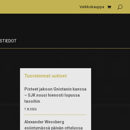
Verkkokauppa
STIEDOT
Tuoreimmat uutiset
Pisteet jakoon Gnistanin kanssa
– SJK nousi hienosti lopussa
tasoihin
7.8.2026
Alexander Wessberg
esiintymässä päivän ottelussa