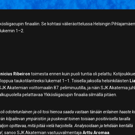
kösliigacupin finaaliin. Se kohtasi välieräottelussa Helsingin Pihlajamäe
 lukemin 1–2.
inicius Ribeiron
toimesta ennen kuin puoli tuntia oli pelattu. Kotijoukku
loppua taukotilanteeksi lukemat 1–1. Toisella jaksolla helsinkiläisten
Li
SJK Akatemian voittomaalin 87. peliminuutilla, ja näin SJK Akatemia juhl
lkupuolella pelattavaa Ykkösliigacupin finaalia silmällä pitäen.
oli odotetunlainen ja oli tosi hienoa saada vastaan tänään erilainen haaste k
vän kilpailevan ympäristön ja puskevat toinen toisiaan positiivisella tavalla
aljon opittavaa, mitä pitää vielä harjoitella. Analysoidaan ja tehdään kentällä
a!,
sanoo SJK Akatemian vastuuvalmentaja
Arttu Aromaa
.