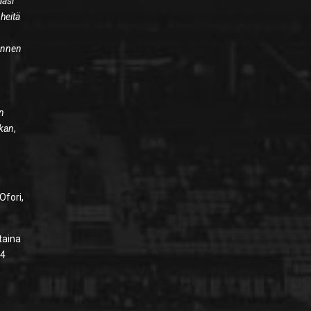
ääsi
 heitä
 ennen
en
akan
,
e
Ofori,
taina
24