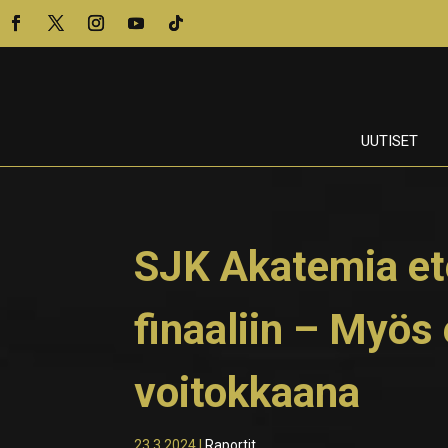
UUTISET
SJK Akatemia et
finaaliin – Myös
voitokkaana
23.3.2024
|
Raportit