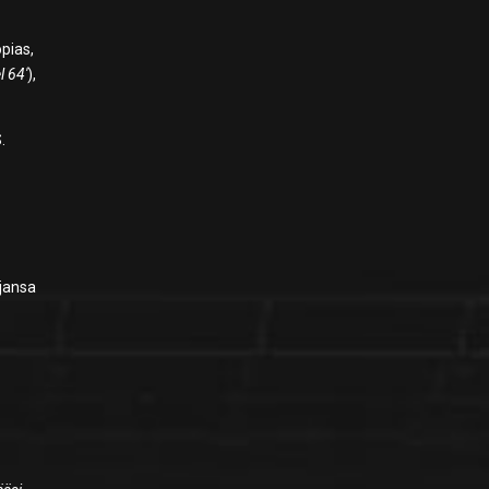
opias,
 64′
),
.
ajansa