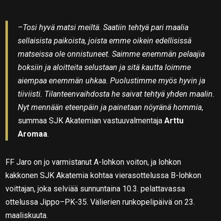
–Tosi hyvä matsi meiltä. Saatiin tehtyä pari maalia
sellaisista paikoista, joista emme oikein edellisissä
matseissa ole onnistuneet. Saimme enemmän pelaajia
boksiin ja aloitteita selustaan ja sitä kautta loimme
aiempaa enemmän uhkaa. Puolustimme myös hyvin ja
tiiviisti. Tilanteenvaihdosta he saivat tehtyä yhden maalin.
Nyt mennään eteenpäin ja painetaan nöyränä hommia
,
summaa SJK Akatemian vastuuvalmentaja
Arttu
Aromaa
.
FF Jaro on jo varmistanut A-lohkon voiton, ja lohkon
kakkonen SJK Akatemia kohtaa vierasottelussa B-lohkon
voittajan, joka selviää sunnuntaina 10.3. pelattavassa
ottelussa Jippo–PK-35. Välierien runkopelipäivä on 23.
maaliskuuta.