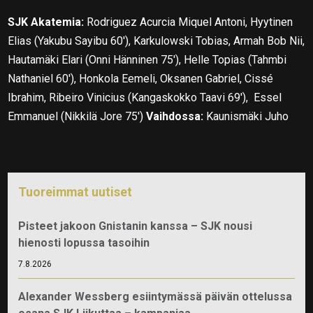
SJK Akatemia:
Rodriguez Acurcia Miquel Antoni, Hyytinen
Elias (Yakubu Sayibu 60′), Karkulowski Tobias, Armah Bob Nii,
Hautamäki Elari (Onni Hänninen 75′), Helle Topias (Tahmbi
Nathaniel 60′), Honkola Eemeli, Oksanen Gabriel, Cissé
Ibrahim, Ribeiro Vinicius (Kangaskokko Taavi 69′), Essel
Emmanuel (Nikkilä Jore 75′)
Vaihdossa:
Kaunismäki Juho
Tuoreimmat uutiset
Pisteet jakoon Gnistanin kanssa – SJK nousi
hienosti lopussa tasoihin
7.8.2026
Alexander Wessberg esiintymässä päivän ottelussa