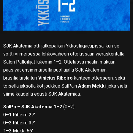
SJK Akatemia otti jatkopaikan Ykkösliigacupissa, kun se
voitti viimeisessä lohkovaiheen ottelussaan vieraskentällä
Salon Palloilijat lukemin 1–2. Ottelussa maalin makuun
pääsivät ensimmäisellä puoliajalla SJK Akatemian
brasilialaislaituri
Vinicius Ribeiro
kahteen otteeseen, sekä
toisella jaksolla kotijoukkue SalPa:n
Adam Mekki
, joka vielä
viime kaudella edusti SJK Akatemiaa.
SalPa – SJK Akatemia 1–2
(0–2)
0–1 Ribeiro 27′
0–2 Ribeiro 37′
1–2 Mekki 66′