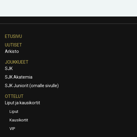
ETUSIVU
UUTISET
Arkisto
JOUKKUEET
SJK
SJK Akatemia
SJK Juniorit (omalle sivulle)
OTTELUT
Liput ja kausikortit
Liput
Kausikortit
VIP