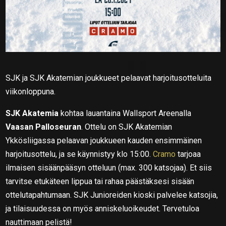
SJK ja SJK Akatemian joukkueet pelaavat harjoitusotteluita
viikonloppuna.
SJK Akatemia
kohtaa lauantaina Wallsport Areenalla
Vaasan Palloseuran
. Ottelu on SJK Akatemian
Ykkösliigassa pelaavan joukkueen kauden ensimmäinen
harjoitusottelu, ja se käynnistyy klo 15:00.
Cramo
tarjoaa
ilmaisen sisäänpääsyn otteluun (max. 300 katsojaa). Et siis
tarvitse etukäteen lippua tai rahaa päästäksesi sisään
ottelutapahtumaan. SJK Junioreiden kioski palvelee katsojia,
ja tilaisuudessa on myös anniskeluoikeudet. Tervetuloa
nauttimaan pelistä!