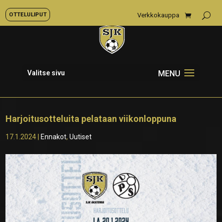
OTTELULIPUT
Verkkokauppa
Valitse sivu
Harjoitusotteluita pelataan viikonloppuna
17.1.2024
|
Ennakot
,
Uutiset