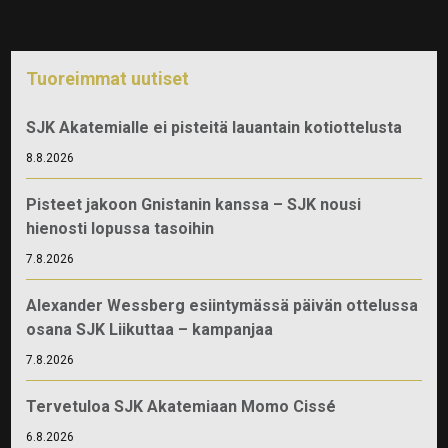
Tuoreimmat uutiset
SJK Akatemialle ei pisteitä lauantain kotiottelusta
8.8.2026
Pisteet jakoon Gnistanin kanssa – SJK nousi
hienosti lopussa tasoihin
7.8.2026
Alexander Wessberg esiintymässä päivän ottelussa
osana SJK Liikuttaa – kampanjaa
7.8.2026
Tervetuloa SJK Akatemiaan Momo Cissé
6.8.2026