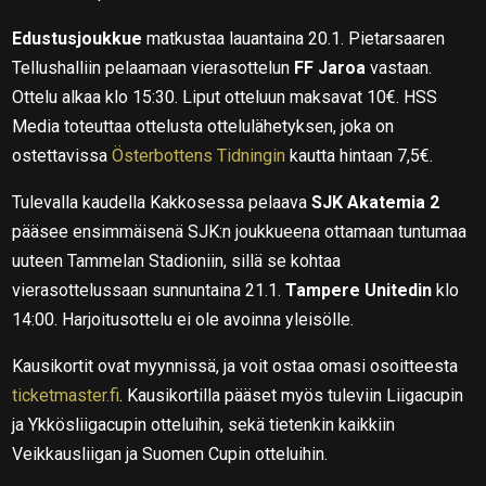
Edustusjoukkue
matkustaa lauantaina 20.1. Pietarsaaren
Tellushalliin pelaamaan vierasottelun
FF Jaroa
vastaan.
Ottelu alkaa klo 15:30. Liput otteluun maksavat 10€. HSS
Media toteuttaa ottelusta ottelulähetyksen, joka on
ostettavissa
Österbottens Tidningin
kautta hintaan 7,5€.
Tulevalla kaudella Kakkosessa pelaava
SJK Akatemia 2
pääsee ensimmäisenä SJK:n joukkueena ottamaan tuntumaa
uuteen Tammelan Stadioniin, sillä se kohtaa
vierasottelussaan sunnuntaina 21.1.
Tampere Unitedin
klo
14:00. Harjoitusottelu ei ole avoinna yleisölle.
Kausikortit ovat myynnissä, ja voit ostaa omasi osoitteesta
ticketmaster.fi
. Kausikortilla pääset myös tuleviin Liigacupin
ja Ykkösliigacupin otteluihin, sekä tietenkin kaikkiin
Veikkausliigan ja Suomen Cupin otteluihin.