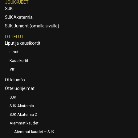
JOUKKUEET
SJK
SJK Akatemia
SJK Juniorit (omalle sivulle)
OTTELUT
Liput ja kausikortit
Liput
Kausikortit
VIP
Otteluinfo
Otteluohjelmat
SJK
SJK Akatemia
SJK Akatemia 2
Aiemmat kaudet
Aiemmat kaudet – SJK