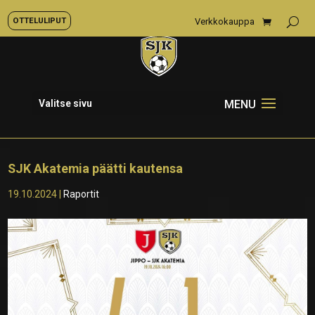
OTTELULIPUT
Verkkokauppa
Valitse sivu
SJK Akatemia päätti kautensa
19.10.2024
|
Raportit