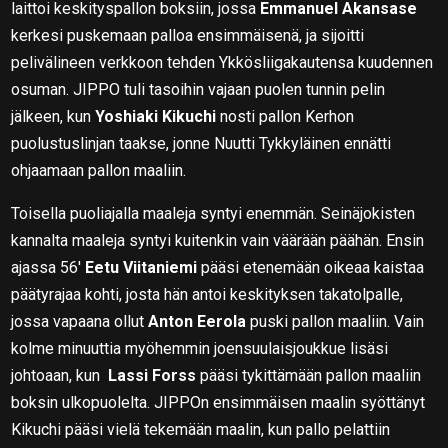
laittoi keskityspallon boksiin, jossa
Emmanuel Akansase
kerkesi puskemaan palloa ensimmäisenä, ja sijoitti
pelivälineen verkkoon tehden Ykkösliigakautensa kuudennen
osuman. JIPPO tuli tasoihin vajaan puolen tunnin pelin
jälkeen, kun
Yoshiaki Kikuchi
nosti pallon Kerhon
puolustuslinjan taakse, jonne Nuutti Tykkyläinen ennätti
ohjaamaan pallon maaliin.
Toisella puoliajalla maaleja syntyi enemmän. Seinäjokisten
kannalta maaleja syntyi kuitenkin vain väärään päähän. Ensin
ajassa 56′
Eetu Viitaniemi
pääsi etenemään oikeaa kaistaa
päätyrajaa kohti, josta hän antoi keskityksen takatolpalle,
jossa vapaana ollut
Anton Eerola
puski pallon maaliin. Vain
kolme minuuttia myöhemmin joensuulaisjoukkue lisäsi
johtoaan, kun
Lassi Forss
pääsi tykittämään pallon maaliin
boksin ulkopuolelta. JIPPOn ensimmäisen maalin syöttänyt
Kikuchi pääsi vielä tekemään maalin, kun pallo pelattiin