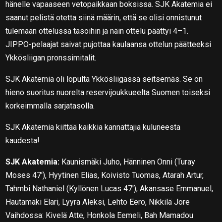
hänelle vapaaseen vetopaikkaan boksissa. SJK Akatemia ei
saanut pelistä otetta siinä määrin, että se olisi onnistunut
tulemaan ottelussa tasoihin ja näin ottelu päättyi 4–1.
JIPPO-pelaajat saivat pujottaa kaulaansa ottelun päätteeksi
Ykkösliigan pronssimitalit.
SJK Akatemia oli lopulta Ykkösliigassa seitsemäs. Se on
hieno suoritus nuorelta reservijoukkueelta Suomen toiseksi
korkeimmalla sarjatasolla.
SJK Akatemia kiittää kaikkia kannattajia kuluneesta
kaudesta!
SJK Akatemia:
Kaunismäki Juho, Hänninen Onni (Turay
Moses 47′), Hyytinen Elias, Koivisto Tuomas, Atarah Artur,
Tahmbi Nathaniel (Kyllönen Lucas 47′), Akansase Emmanuel,
Hautamäki Elari, Lyyra Aleksi, Lehto Eero, Nikkilä Jore
Vaihdossa: Kivelä Atte, Honkola Eemeli, Bah Mamadou