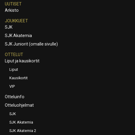
UUTISET
Arkisto
JOUKKUEET
SJK
SJK Akatemia
SJK Juniorit (omalle sivulle)
OTTELUT
Liput ja kausikortit
Liput
Kausikortit
VIP
Otteluinfo
Otteluohjelmat
SJK
SJK Akatemia
SJK Akatemia 2