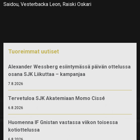
Saidou, Vesterbacka Leon, Raiski Oskari
Tuoreimmat uutiset
Alexander Wessberg esiintymässä päivän ottelussa
osana SJK Liikuttaa – kampanjaa
7.8.2026
Tervetuloa SJK Akatemiaan Momo Cissé
6.8.2026
Huomenna IF Gnistan vastassa viikon toisessa
kotiottelussa
6.8.2026