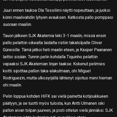
Juuri ennen taukoa Ola Tessilimi näytti nopeuttaan, ja juoksi
kiinni maalivahdin lyhyen avauksen. Katkosta pallo pomppasi
suoraan maaliin.
Tauon jälkeen SJK Akatemia teki 3-1 maalin, missä ensin
pallo pelattiin oikealta laidalta ristiin takatolpalle Oliver
Günesille. Tämä jatkoi heti maalin eteen, ja Kasper Paananen
laittoi sisään. Tunnin pelin kohdalla Tiquinho pelattiin
vapaaksi SJK Akatemian linjan taakse. Kokenut pelimies
koitti sijoittaa pallon taka-alakulmaan, ohi Miguel
Rodriguezin, mutta ulkosyrjällä lähtenyt sijoitus meni hieman
ohi maalin.
Pelin loppua kohden HIFK sai vielä painetta kotijoukkueen
päätyyn, ja se tuotti myös tulosta, kun Antti Ulmanen iski
pallon aivan tolpan juureen, ja pisti ottelun vielä jännäksi. SJK