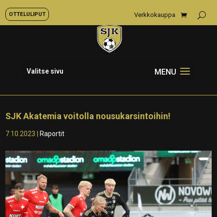
OTTELULIPUT
Verkkokauppa
Valitse sivu
SJK Akatemia voitolla nousukarsintoihin!
7.10.2023
|
Raportit