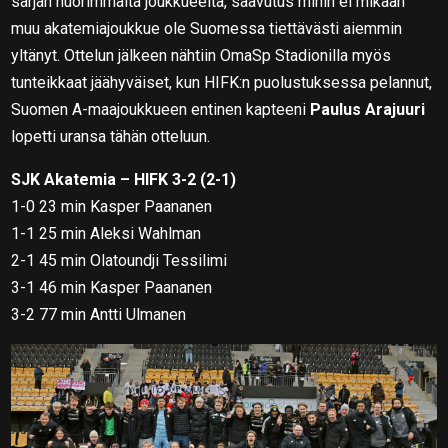
sarjan nuorimmalta joukkueelta, saavutus mihin ei mikään
muu akatemiajoukkue ole Suomessa tiettävästi aiemmin
yltänyt. Ottelun jälkeen nähtiin OmaSp Stadionilla myös
tunteikkaat jäähyväiset, kun HIFK:n puolustuksessa pelannut,
Suomen A-maajoukkueen entinen kapteeni
Paulus Arajuuri
lopetti uransa tähän otteluun.
SJK Akatemia – HIFK 3-2 (2-1)
1-0 23 min Kasper Paananen
1-1 25 min Aleksi Wahlman
2-1 45 min Olatoundji Tessilimi
3-1 46 min Kasper Paananen
3-2 77 min Antti Ulmanen