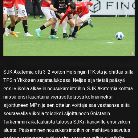
SJK Akatemia otti 3-2 voiton Helsingin IFK:sta ja ohittaa sillä
TPS:n Ykkösen sarjataulukossa. Neljäs sija tietää pääsyä
ensi viikolla alkaviin nousukarsintoihin. SJK Akatemia kohtaa
niissä ensi lauantaina vierasottelussa kolmanneksi
sijoittuneen MP:n ja sen ottelun voittaja saa vastaansa siitä
seuraavalla viikolla toiseksi sijoittuneen Gnistanin.
Tarkemmin aikatauluista tulossa SJK:n kanaville ensi viikon
alusta. Pääseminen nousukarsintoihin on mahtava saavutus