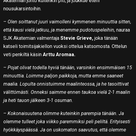
Akatemian johto kuitenkin piti, ja joukkue eteni
nousukarsintoihin.
–
Olen soittanut juuri vaimolleni kymmenen minuuttia sitten,
että kausi vielä jatkuu, ja menemme pudotuspeleihin,
nauraa
SJK Akatemian valmentaja
Stevie Grieve,
joka tänään
katseli toimitsijakiellon vuoksi ottelua katsomosta. Ottelun
veti penkiltä käsin
Arttu Aromaa.
–
Pojat olivat todella hyviä tänään, varsinkin ensimmäisen 15
minuuttia. Loimme paljon paikkoja, mutta emme saaneet
maalia. Lopulta onnistuimme maalinteossa, ja he tasoittivat
välittömästi. Onneksi saimme ennen taukoa vielä 2-1 maalin
ja heti tauon jälkeen 3-1 osuman.
–
Kokonaisuutena olimme kuteinkin parempia tänään. Ja
olemme tulleet joka viikko paremmiksi peli peliltä. Erityisesti
hyökkäyspäässä. Ja on uskomaton saavutus, että olemme