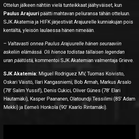
Ottelun jälkeen nähtiin vielä tunteikkaat jäähyväiset, kun
Paulus Arajuuri
päätti mahtavan peliuransa tähän otteluun.
SJK Akatemia ja HIFK järjestivät Arajuurelle kunniakujan pois
kentältä, yleisön laulaessa hänen nimeään.
–
Valtavasti onnea Paulus Arajuurelle hänen seuraaviin
askeliin elämässä. Oli hienoa todistaa tällaisen legendan
uran päätöstä,
kommentoi SJK Akatemian valmentaja Grieve.
SJK Akatemia:
Miguel Rodriguez MV, Tuomas Koivisto,
Oskari Väistö, Ilari Kangasniemi, Bob Armah, Markus Arsalo
(78’ Salim Yussif), Denis Cukici, Oliver Günes (78’ Elari
Hautamäki), Kasper Paananen, Olatoundji Tessilimi (85’ Adam
Mekki) ja Eemeli Honkola (90’ Kaarlo Rintamäki).