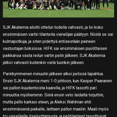
SJK Akatemia aloitti ottelun todella vahvasti, ja loi koko
ensimmäisen vartin tilanteita vierailijan päätyyn. Niistä se sai
kulmapotkuja, ja siten pidettyä entisestään paineen
vastustajan boksissa. HIFK sai ensimmäisen puolittaisen
paikkansa vasta reilun vartin pelin jälkeen. SJK Akatemia
jatkoi vahvasti kuitenkin vielä tuonkin jälkeen.
Parinkymmenen minuutin jälkeen alkoi pelissä tapahtua.
Ensin SJK Akatemia meni 1-0 johtoon, kun Kasper Paananen
sai pallon kuudentoista kaarella, ja HIFK tasoitti pari
minuuttia myöhemmin. Siinä ensin veto laidalta torjuttiin,
mutta pallo karkasi eteen, ja Aleksi Wahlman ehti
ensimmäisenä paikalle, laittaen pallon maaliin. Maali myös
toi vierailijalle itseluottamusta, ja pelitilanteet tasoittuivat.