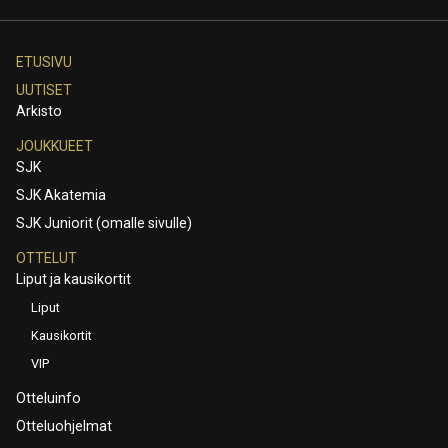
ETUSIVU
UUTISET
Arkisto
JOUKKUEET
SJK
SJK Akatemia
SJK Juniorit (omalle sivulle)
OTTELUT
Liput ja kausikortit
Liput
Kausikortit
VIP
Otteluinfo
Otteluohjelmat