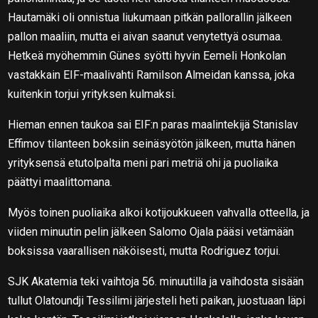
Hautamäki oli onnistua liukumaan pitkän pallorallin jälkeen
pallon maaliin, mutta ei aivan saanut venytettyä osumaa.
Hetkeä myöhemmin Günes syötti hyvin Eemeli Honkolan
vastakkain EIF-maalivahti Ramilson Almeidan kanssa, joka
kuitenkin torjui yrityksen kulmaksi.
Hieman ennen taukoa sai EIF:n paras maalintekijä Stanislav
Effimov tilanteen boksiin seinäsyötön jälkeen, mutta hänen
yrityksensä etutolpalta meni pari metriä ohi ja puoliaika
päättyi maalittomana.
Myös toinen puoliaika alkoi kotijoukkueen vahvalla otteella, ja
viiden minuutin pelin jälkeen Salomo Ojala pääsi vetämään
boksissa vaarallisen näköisesti, mutta Rodriguez torjui.
SJK Akatemia teki vaihtoja 56. minuutilla ja vaihdosta sisään
tullut Olatoundji Tessilimi järjesteli heti paikan, juostuaan läpi