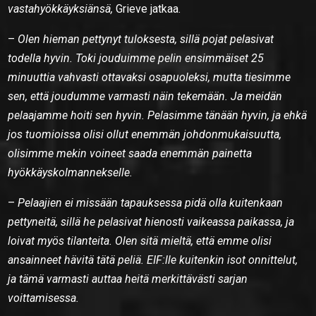
vastahyökkäyksiänsä,
Grieve jatkaa.
–
Olen hieman pettynyt tuloksesta, sillä pojat pelasivat
todella hyvin. Toki jouduimme pelin ensimmäiset 25
minuuttia vahvasti ottavaksi osapuoleksi, mutta tiesimme
sen, että joudumme varmasti näin tekemään. Ja meidän
pelaajamme hoiti sen hyvin. Pelasimme tänään hyvin, ja ehkä
jos tuomioissa olisi ollut enemmän johdonmukaisuutta,
olisimme mekin voineet saada enemmän painetta
hyökkäyskolmannekselle.
–
Pelaajien ei missään tapauksessa pidä olla kuitenkaan
pettyneitä, sillä he pelasivat hienosti vaikeassa paikassa, ja
loivat myös tilanteita. Olen sitä mieltä, että emme olisi
ansainneet hävitä tätä peliä. EIF:lle kuitenkin isot onnittelut,
ja tämä varmasti auttaa heitä merkittävästi sarjan
voittamisessa.