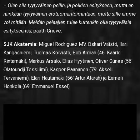
–
Olen siis tyytyväinen peliin, ja poikien esitykseen, mutta en
niinkään tyytyväinen erotuomaritoimintaan, mutta sille emme
voi mitään. Meidän pelaajien tulee kuitenkin olla tyytyväisiä
esitykseensä
, päätti Grieve.
SJK Akatemia:
Miguel Rodriguez MV, Oskari Väistö, Ilari
Kangasniemi, Tuomas Koivisto, Bob Armah (46’ Kaarlo
Rintamäki), Markus Arsalo, Elias Hyytinen, Oliver Günes (56’
Olatoundji Tessilimi), Kasper Paananen (79’ Akseli
Tervaniemi), Elari Hautamäki (56’ Artur Atarah) ja Eemeli
Honkola (69’ Emmanuel Essel)