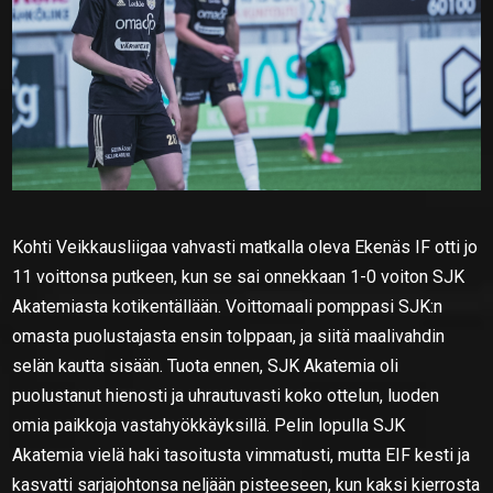
Kohti Veikkausliigaa vahvasti matkalla oleva Ekenäs IF otti jo
11 voittonsa putkeen, kun se sai onnekkaan 1-0 voiton SJK
Akatemiasta kotikentällään. Voittomaali pomppasi SJK:n
omasta puolustajasta ensin tolppaan, ja siitä maalivahdin
selän kautta sisään. Tuota ennen, SJK Akatemia oli
puolustanut hienosti ja uhrautuvasti koko ottelun, luoden
omia paikkoja vastahyökkäyksillä. Pelin lopulla SJK
Akatemia vielä haki tasoitusta vimmatusti, mutta EIF kesti ja
kasvatti sarjajohtonsa neljään pisteeseen, kun kaksi kierrosta