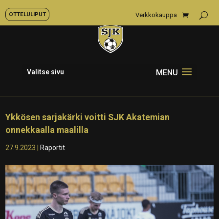
OTTELULIPUT
Verkkokauppa
Valitse sivu
Ykkösen sarjakärki voitti SJK Akatemian
onnekkaalla maalilla
27.9.2023
|
Raportit