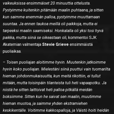
vaikeuksissa ensimmäiset 20 minuuttia ottelusta.
Pystyimme kuitenkin pitämään maalin puhtaana, ja sitten
kun saimme enemmän palloa, pystyimme muuttamaan
suuntaa. Ja ennen taukoa meillä oli paikkoja, mutta ei
tarpeeksi maalin saamiseksi. Honkalalla oli yksi tosi hyvä
paikka, mutta siinä se oikeastaan oli,
kommentoi SJK
Akatemian valmentaja
Stevie Grieve
ensimmäistä
puoliaikaa.
–
Toisen puoliajan aloitimme hyvin. Muutenkin jatkoimme
hyvin koko puoliajan. Mielestäni siinä puuttui vain tuomarilta
hieman johdonmukaisuutta, kun meitä rikottiin, ei tullut
mitään, mutta toisinpäin tilanteista tuli heti vapaapotku. Ja
niistä he sitten laittoivat heti palloa pitkällä meidän
boksiimme. Sitten kun he saivat sen maalin, muutimme
hieman muotoa, ja saimme yhden ekstramiehen
keskikentälle. Voitimme kakkospalloja, ja Väistö hoiti heidän