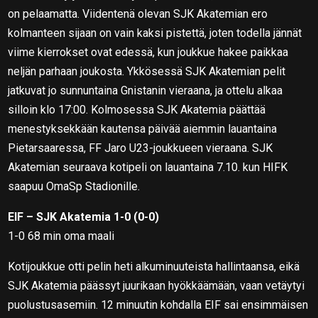
on pelaamatta. Viidentenä olevan SJK Akatemian ero
kolmanteen sijaan on vain kaksi pistettä, joten todella jännät
viime kierrokset ovat edessä, kun joukkue hakee paikkaa
neljän parhaan joukosta. Ykkösessä SJK Akatemian pelit
jatkuvat jo sunnuntaina Gnistanin vieraana, ja ottelu alkaa
silloin klo 17:00. Kolmosessa SJK Akatemia päättää
menestyksekkään kautensa päivää aiemmin lauantaina
Pietarsaaressa, FF Jaro U23-joukkueen vieraana. SJK
Akatemian seuraava kotipeli on lauantaina 7.10. kun HIFK
saapuu OmaSp Stadionille.
EIF – SJK Akatemia 1-0 (0-0)
1-0 68 min oma maali
Kotijoukkue otti pelin heti alkuminuuteista hallintaansa, eikä
SJK Akatemia päässyt juurikaan hyökkäämään, vaan vetäytyi
puolustusasemiin. 12 minuutin kohdalla EIF sai ensimmäisen