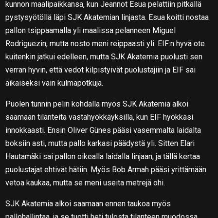
kunnon maalipaikkansa, kun Jeannot Esua pelattiin pitkällä
pystysyötöllä läpi SJK Akatemian linjasta. Esua koitti nostaa
pallon tsippaamalla yli maalissa pelanneen Miguel
Rodriguezin, mutta nosto meni reippaasti yli. EIF:n hyvä ote
kuitenkin jatkui edelleen, mutta SJK Akatemia puolusti sen
verran hyvin, että vedot kilpistyivät puolustajiin ja EIF sai
aikaiseksi vain kulmapotkuja.
Puolen tunnin pelin kohdalla myös SJK Akatemia alkoi
saamaan tilanteita vastahyökkäyksillä, kun EIF hyökkäsi
innokkaasti. Ensin Oliver Günes pääsi vasemmalta laidalta
boksiin asti, mutta pallo karkasi päädystä yli. Sitten Elari
Hautamäki sai pallon oikealla laidalla linjaan, ja tällä kertaa
puolustajat ehtivät hätiin. Myös Bob Armah pääsi yrittämään
vetoa kaukaa, mutta se meni useita metrejä ohi.
SJK Akatemia alkoi saamaan ennen taukoa myös
pallohallintaa, ja se tuotti heti tulosta tilanteen muodossa.