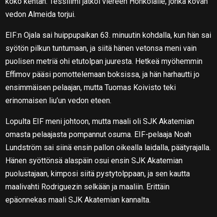
koko kentän. Tessilimi jatkoi viereen Honkolalle, jonka kovan
vedon Almeida torjui.
EIF:n Ojala sai huippupaikan 63. minuutin kohdalla, kun hän sai
syötön pilkun tuntumaan, ja siitä hänen vetonsa meni vain
puolisen metriä ohi etutolpan juuresta. Hetkeä myöhemmin
Effimov pääsi pomottelemaan boksissa, ja hän harhautti jo
ensimmäisen pelaajan, mutta Tuomas Koivisto teki
erinomaisen liu’un vedon eteen.
Lopulta EIF meni johtoon, mutta maali oli SJK Akatemian
omasta pelaajasta pompannut osuma. EIF-pelaaja Noah
Lundström sai siinä ensin pallon oikealla laidalla, päätyrajalla.
Hänen syöttönsä alaspäin osui ensin SJK Akatemian
puolustajaan, kimposi siitä pystytolppaan, ja sen kautta
maalivahti Rodriguezin selkään ja maaliin. Erittäin
epäonnekas maali SJK Akatemian kannalta.