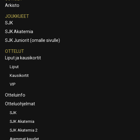
Arkisto
JOUKKUEET
SJK
SJK Akatemia
SJK Juniorit (omalle sivulle)
OTTELUT
Liput ja kausikortit
Liput
Kausikortit
VIP
Otteluinfo
Otteluohjelmat
SJK
SJK Akatemia
SJK Akatemia 2
Aiemmat kaudet