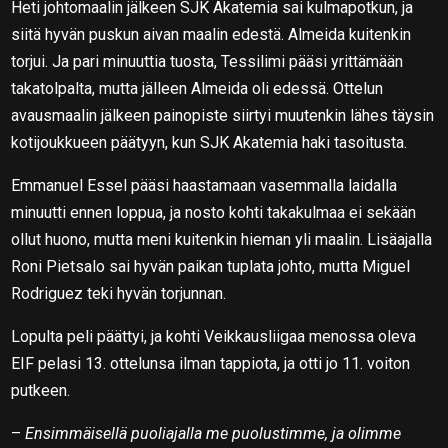
Heti johtomaalin jälkeen SJK Akatemia sai kulmapotkun, ja
siitä hyvän puskun aivan maalin edestä. Almeida kuitenkin
torjui. Ja pari minuuttia tuosta, Tessilimi pääsi yrittämään
takatolpalta, mutta jälleen Almeida oli edessä. Ottelun
avausmaalin jälkeen painopiste siirtyi muutenkin lähes täysin
kotijoukkueen päätyyn, kun SJK Akatemia haki tasoitusta.
Emmanuel Essel pääsi haastamaan vasemmalla laidalla
minuutti ennen loppua, ja nosto kohti takakulmaa ei sekään
ollut huono, mutta meni kuitenkin hieman yli maalin. Lisäajalla
Roni Pietsalo sai hyvän paikan tuplata johto, mutta Miguel
Rodriguez teki hyvän torjunnan.
Lopulta peli päättyi, ja kohti Veikkausliigaa menossa oleva
EIF pelasi 13. ottelunsa ilman tappiota, ja otti jo 11. voiton
putkeen.
–
Ensimmäisellä puoliajalla me puolustimme, ja olimme