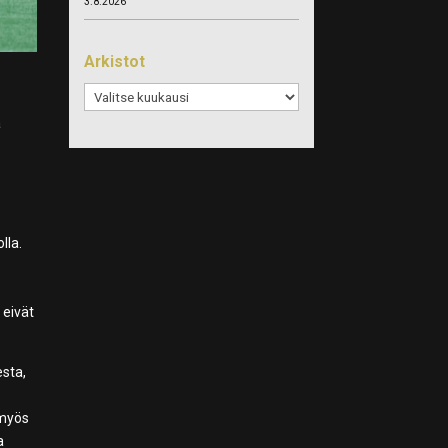
3.8.2026
Arkistot
Arkistot
a
lla.
 eivät
esta,
 myös
a