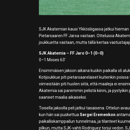
SJK Akatemian kausi Ykkösliigassa jatkui hieman t
Pietarsaaren FF Jaroa vastaan. Ottelussa Akatemi
joukkuetta vastaan, mutta tällä kertaa vastustaj
SJK Akatemia – FF Jaro 0–1 (0–0)
0–1 Moses 63′
Ensimmäisen jakson aikana kuskin paikalla oli aluksi
Kotijoukkue piti pietarsaarelaiset kuitenkin poissa
viimeistään piti huolen siitä, että maaleja ei ens
Akatemia sai paremmin pelistä kiinni, ja pystyik
saaneet maalia aikaiseksi.
Toisella jaksolla peli jatkui tasaisena. Ottelun ava
kun hän sai puskettua
Sergei Eremenkon
antaman
paikalliskamppailun tunnelmaa, ja tilanteet kuume
pilkun, mutta SJK-vahti Rodriguez torjui vedon. SJ