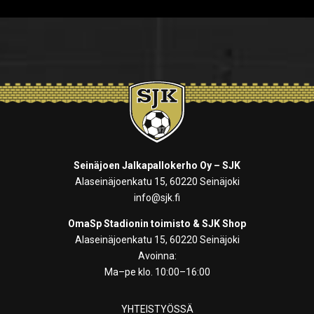
Seinäjoen Jalkapallokerho Oy – SJK
Alaseinäjoenkatu 15, 60220 Seinäjoki
info@sjk.fi
OmaSp Stadionin toimisto & SJK Shop
Alaseinäjoenkatu 15, 60220 Seinäjoki
Avoinna:
Ma–pe klo. 10:00–16:00
YHTEISTYÖSSÄ