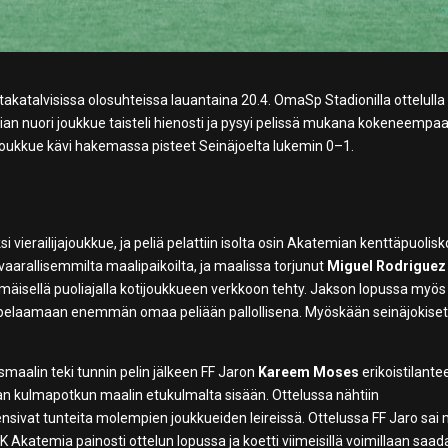
akatalvisissa olosuhteissa lauantaina 20.4. OmaSp Stadionilla ottelulla
an nuori joukkue taisteli hienosti ja pysyi pelissä mukana kokeneempa
ajoukkue kävi hakemassa pisteet Seinäjoelta lukemin 0–1.
 vierailijajoukkue, ja peliä pelattiin isolta osin Akatemian kenttäpuolisko
 vaarallisemmilta maalipaikoilta, ja maalissa torjunut
Miguel Rodriguez
immäisellä puoliajalla kotijoukkueen verkkoon tehty. Jakson lopussa myös
in pelaamaan enemmän omaa peliään pallollisena. Myöskään seinäjokiset
usmaalin teki tunnin pelin jälkeen FF Jaron
Kareem Moses
erikoistilante
 kulmapotkun maalin etukulmalta sisään. Ottelussa nähtiin
nsivat tunteita molempien joukkueiden leireissä. Ottelussa FF Jaro sai
K Akatemia painosti ottelun lopussa ja koetti viimeisillä voimillaan saad