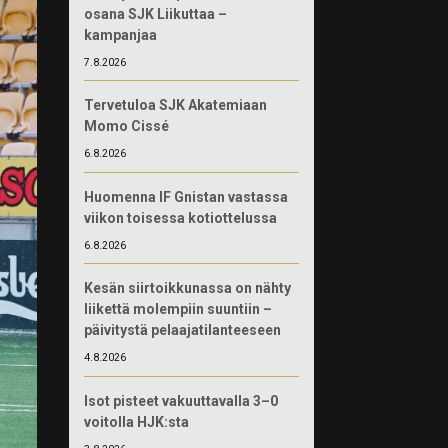
osana SJK Liikuttaa –
kampanjaa
7.8.2026
Tervetuloa SJK Akatemiaan
Momo Cissé
6.8.2026
Huomenna IF Gnistan vastassa
viikon toisessa kotiottelussa
6.8.2026
Kesän siirtoikkunassa on nähty
liikettä molempiin suuntiin –
päivitystä pelaajatilanteeseen
4.8.2026
Isot pisteet vakuuttavalla 3–0
voitolla HJK:sta