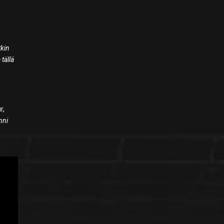
tkin
 tällä
r,
nni