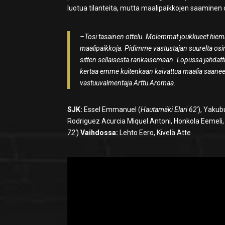
luotua tilanteita, mutta maalipaikkojen saaminen o
–Tosi tasainen ottelu. Molemmat joukkueet hiema
maalipaikkoja. Pidimme vastustajan suurelta osin p
sitten sellaisesta rankaisemaan. Lopussa jahdattiin 
kertaa emme kuitenkaan kaivattua maalia saaneet
vastuuvalmentaja Arttu Aromaa.
SJK:
Essel Emmanuel (
Hautamäki Elari 62′
), Yakub
Rodriguez Acurcia Miquel Antoni, Honkola Eemeli, 
72′
)
Vaihdossa:
Lehto Eero, Kivelä Atte