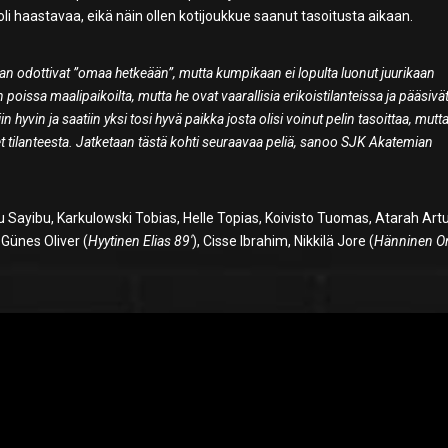
li haastavaa, eikä näin ollen kotijoukkue saanut tasoitusta aikaan.
n odottivat ”omaa hetkeään”, mutta kumpikaan ei lopulta luonut juurikaan
oissa maalipaikoilta, mutta he ovat vaarallisia erikoistilanteissa ja pääsivä
hyvin ja saatiin yksi tosi hyvä paikka josta olisi voinut pelin tasoittaa, mutta
 tilanteesta. Jatketaan tästä kohti seuraavaa peliä, sanoo SJK Akatemian
u Sayibu, Karkulowski Tobias, Helle Topias, Koivisto Tuomas, Atarah Artu
Günes Oliver (
Hyytinen Elias 89′
), Cisse Ibrahim, Nikkilä Jore (
Hänninen O