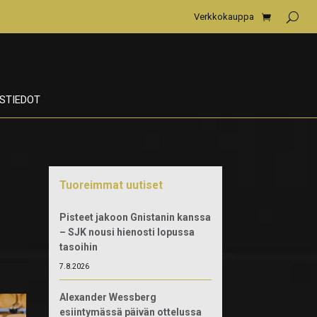
Verkkokauppa
STIEDOT
Tuoreimmat uutiset
Pisteet jakoon Gnistanin kanssa
– SJK nousi hienosti lopussa
tasoihin
7.8.2026
Alexander Wessberg
esiintymässä päivän ottelussa