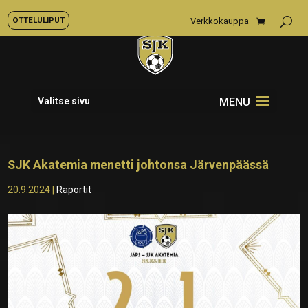
OTTELULIPUT
Verkkokauppa
Valitse sivu
SJK Akatemia menetti johtonsa Järvenpäässä
20.9.2024
|
Raportit