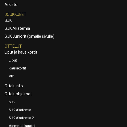
Arkisto
JOUKKUEET
SJK
SJK Akatemia
SJK Juniorit (omalle sivulle)
OTTELUT
Liput ja kausikortit
Liput
Kausikortit
VIP
Otteluinfo
Otteluohjelmat
SJK
SJK Akatemia
SJK Akatemia 2
Aiemmat kaudet