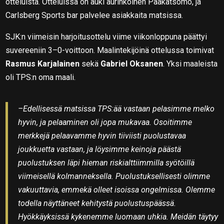
otteluista. Otteluissa on auki aurinkoinen Pääkatsomo, ja
Carlsberg Sports bar palvelee asiakkaita matsissa.
SJK:n viimeisin harjoitusottelu viime viikonloppuna päättyi
suvereeniin 3–0-voittoon. Maalintekijöinä ottelussa toimivat
Rasmus Karjalainen
sekä
Gabriel Oksanen
. Yksi maaleista
oli TPS:n oma maali.
–Edellisessä matsissa TPS:ää vastaan pelasimme melko
hyvin, ja pelaaminen oli jopa mukavaa. Osoitimme
merkkejä pelaavamme hyvin tiiviisti puolustavaa
joukkuetta vastaan, ja löysimme keinoja päästä
puolustuksen läpi hieman riskialttiimmilla syötöillä
viimeisellä kolmanneksella. Puolustuksellisesti olimme
vakuuttavia, emmekä olleet isoissa ongelmissa. Olemme
todella näyttäneet kehitystä puolustuspäässä.
Hyökkäyksissä kykenemme luomaan uhkia. Meidän täytyy