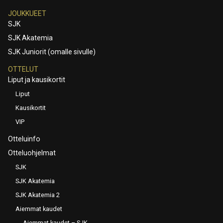
JOUKKUEET
SJK
SJK Akatemia
SJK Juniorit (omalle sivulle)
OTTELUT
Liput ja kausikortit
Liput
Kausikortit
VIP
Otteluinfo
Otteluohjelmat
SJK
SJK Akatemia
SJK Akatemia 2
Aiemmat kaudet
Aiemmat kaudet – SJK