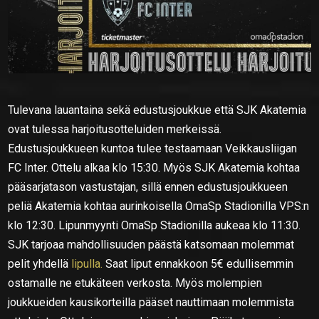
Tulevana lauantaina sekä edustusjoukkue että SJK Akatemia
ovat tulessa harjoitusotteluiden merkeissä.
Edustusjoukkueen kuntoa tulee testaamaan Veikkausliigan
FC Inter. Ottelu alkaa klo 15:30. Myös SJK Akatemia kohtaa
pääsarjatason vastustajan, sillä ennen edustusjoukkueen
peliä Akatemia kohtaa aurinkoisella OmaSp Stadionilla VPS:n
klo 12:30. Lipunmyynti OmaSp Stadionilla aukeaa klo 11:30.
SJK tarjoaa mahdollisuuden päästä katsomaan molemmat
pelit yhdellä
lipulla.
Saat liput ennakkoon 5€ edullisemmin
ostamalle ne etukäteen verkosta. Myös molempien
joukkueiden kausikorteilla pääset nauttimaan molemmista