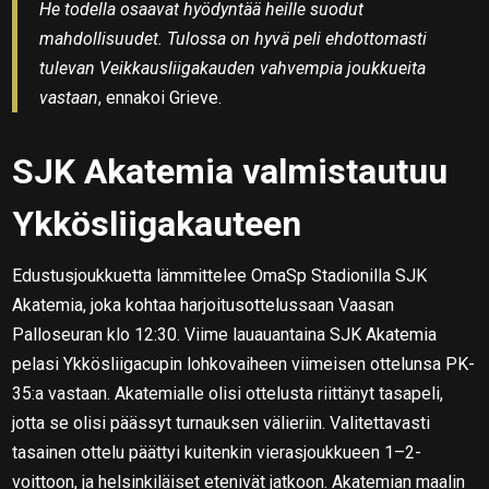
He todella osaavat hyödyntää heille suodut
mahdollisuudet. Tulossa on hyvä peli ehdottomasti
tulevan Veikkausliigakauden vahvempia joukkueita
vastaan
, ennakoi Grieve.
SJK Akatemia valmistautuu
Ykkösliigakauteen
Edustusjoukkuetta lämmittelee OmaSp Stadionilla SJK
Akatemia, joka kohtaa harjoitusottelussaan Vaasan
Palloseuran klo 12:30. Viime lauauantaina SJK Akatemia
pelasi Ykkösliigacupin lohkovaiheen viimeisen ottelunsa PK-
35:a vastaan. Akatemialle olisi ottelusta riittänyt tasapeli,
jotta se olisi päässyt turnauksen välieriin. Valitettavasti
tasainen ottelu päättyi kuitenkin vierasjoukkueen 1–2-
voittoon, ja helsinkiläiset etenivät jatkoon. Akatemian maalin