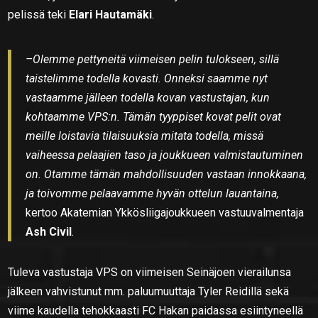
pelissä teki
Elari Hautamäki
.
–Olemme pettyneitä viimeisen pelin tulokseen, sillä
taistelimme todella kovasti. Onneksi saamme nyt
vastaamme jälleen todella kovan vastustajan, kun
kohtaamme VPS:n. Tämän tyyppiset kovat pelit ovat
meille loistavia tilaisuuksia mitata todella, missä
vaiheessa pelaajien taso ja joukkueen valmistautuminen
on. Otamme tämän mahdollisuuden vastaan innokkaana,
ja toivomme pelaavamme hyvän ottelun lauantaina,
kertoo Akatemian Ykkösliigajoukkueen vastuuvalmentaja
Ash Civil
.
Tuleva vastustaja VPS on viimeisen Seinäjoen vierailunsa
jälkeen vahvistunut mm. paluumuuttaja Tyler Reidillä sekä
viime kaudella tehokkaasti FC Hakan paidassa esiintyneellä