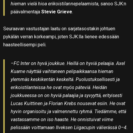
hieman vielä hioa erikoistilannepelaamista
, sanoo SJK:n
päävalmentaja
Stevie Grieve
.
Seuraavan vastustajan laatu on sarjatasostakin johtuen
pykälän verran korkeampi, joten SJK:lla lienee edessään
haasteellisempi peli.
–FC Inter on hyvä joukkue. Heillä on hyviä pelaajia. Axel
Kuame näyttää vaihtaneen pelipaikkaansa hieman
ylemmäs keskikentän keskeltä. Puolustuksellisesti ja
erikoistilanteissa he ovat myös päteviä. Heidän
joukkueessa on on hyviä palaajia ja syvyyttä, erityisesti
Lucas Kuittinen ja Florian Krebs nousevat esiin. He ovat
hyvin organisoitu ja valmennettu ryhmä. Tiedämme, että
vastassamme on iso haaste. He onnistuivat viime
pelissään voittamaan Ilveksen Liigacupin välierässä 0–4.