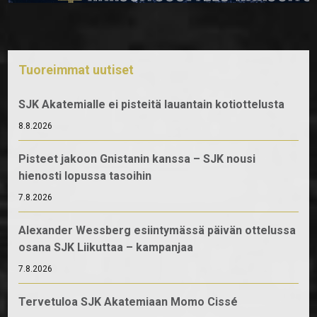
Tuoreimmat uutiset
SJK Akatemialle ei pisteitä lauantain kotiottelusta
8.8.2026
Pisteet jakoon Gnistanin kanssa – SJK nousi
hienosti lopussa tasoihin
7.8.2026
Alexander Wessberg esiintymässä päivän ottelussa
osana SJK Liikuttaa – kampanjaa
7.8.2026
Tervetuloa SJK Akatemiaan Momo Cissé