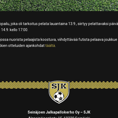
lu, joka oli tarkoitus pelata lauantaina 13.9., siirtyy pelattavaksi päiv
4.9. kello 17:00.
jossa nuorista pelaajista koostuva, viihdyttävää futista pelaava joukkue
kkien otteluiden ajankohdat
täältä
.
Seinäjoen Jalkapallokerho Oy – SJK