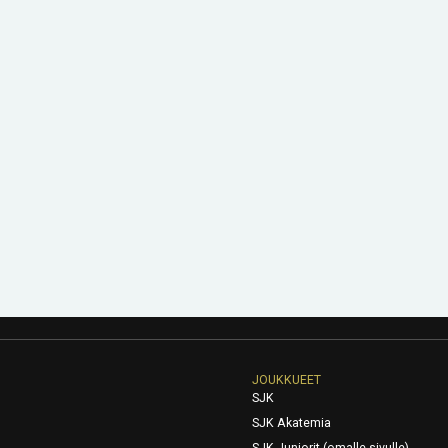
JOUKKUEET
SJK
SJK Akatemia
SJK Juniorit (omalle sivulle)