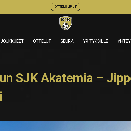
OTTELULIPUT
JOUKKUEET
OTTELUT
SEURA
YRITYKSILLE
YHTEY
lun SJK Akatemia – Jip
i