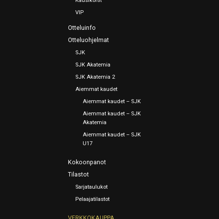
Kausikortit
VIP
Otteluinfo
Otteluohjelmat
SJK
SJK Akatemia
SJK Akatemia 2
Aiemmat kaudet
Aiemmat kaudet – SJK
Aiemmat kaudet – SJK
Akatemia
Aiemmat kaudet – SJK
U17
Kokoonpanot
Tilastot
Sarjataulukot
Pelaajatilastot
VERKKOKAUPPA