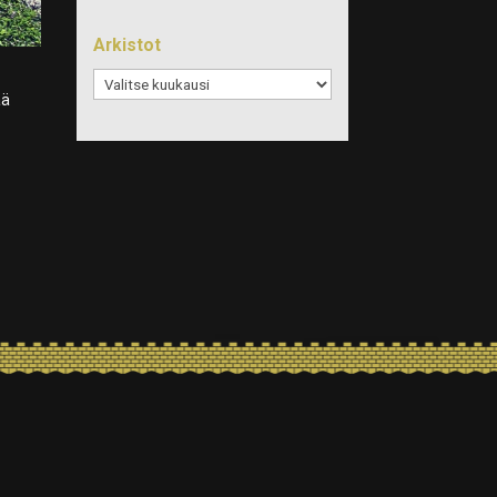
Arkistot
Arkistot
ää