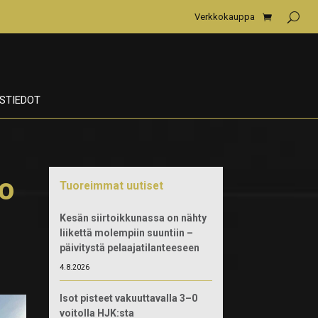
Verkkokauppa
STIEDOT
po
Tuoreimmat uutiset
Kesän siirtoikkunassa on nähty
liikettä molempiin suuntiin –
päivitystä pelaajatilanteeseen
4.8.2026
Isot pisteet vakuuttavalla 3–0
voitolla HJK:sta