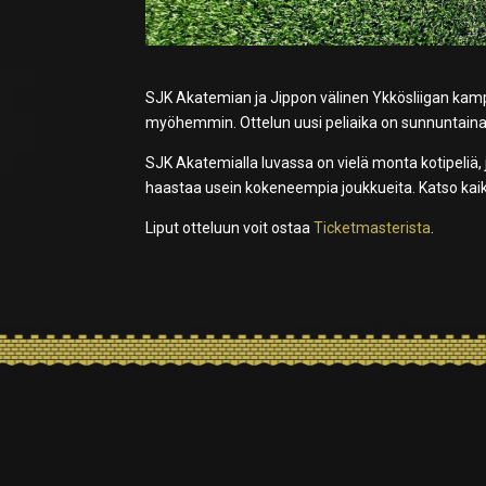
SJK Akatemian ja Jippon välinen Ykkösliigan kamppai
myöhemmin. Ottelun uusi peliaika on sunnuntaina 1
SJK Akatemialla luvassa on vielä monta kotipeliä, 
haastaa usein kokeneempia joukkueita. Katso kai
Liput otteluun voit ostaa
Ticketmasterista
.