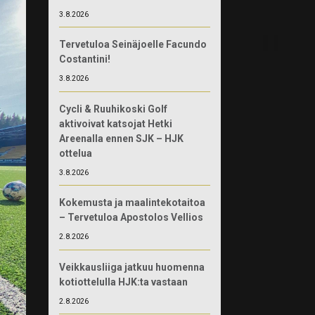
3.8.2026
Tervetuloa Seinäjoelle Facundo
Costantini!
3.8.2026
Cycli & Ruuhikoski Golf
aktivoivat katsojat Hetki
Areenalla ennen SJK – HJK
ottelua
3.8.2026
Kokemusta ja maalintekotaitoa
– Tervetuloa Apostolos Vellios
2.8.2026
Veikkausliiga jatkuu huomenna
kotiottelulla HJK:ta vastaan
2.8.2026