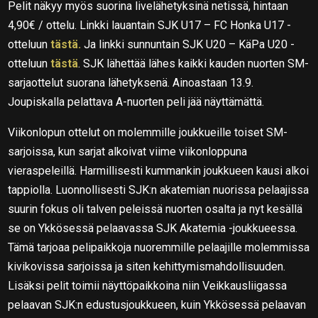
Pelit näkyy myös suorina livelähetyksinä netissä, hintaan
4,90€ / ottelu. Linkki lauantain SJK U17 – FC Honka U17 -
otteluun
tästä.
Ja linkki sunnuntain SJK U20 – KäPa U20 -
otteluun
tästä
. SJK lähettää lähes kaikki kauden nuorten SM-
sarjaottelut suorana lähetyksenä. Ainoastaan 13.9.
Joupiskalla pelattava A-nuorten peli jää näyttämättä.
Viikonlopun ottelut on molemmille joukkueille toiset SM-
sarjoissa, kun sarjat alkoivat viime viikonloppuna
vieraspeleillä. Harmillisesti kummankin joukkueen kausi alkoi
tappiolla. Luonnollisesti SJK:n akatemian nuorissa pelaajissa
suurin fokus oli talven peleissä nuorten osalta ja nyt kesällä
se on Ykkösessä pelaavassa SJK Akatemia -joukkueessa.
Tämä tarjoaa pelipaikkoja nuoremmille pelaajille molemmissa
kivikovissa sarjoissa ja siten kehittymismahdollisuuden.
Lisäksi pelit toimii näyttöpaikkoina niin Veikkausliigassa
pelaavan SJK:n edustusjoukkueen, kuin Ykkösessä pelaavan