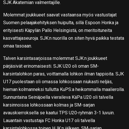
SJK Akatemian valmentajille.
Molemmat joukkueet saavat vastaansa myös vastustajat
Suomen pelaajakehityksen huipulta, sillä Espoon Honka ja
erityisesti Käpylän Pallo Helsingistä, on meritoituneita
kasvattajaseuroja. SJK:n nuorilla on siten hyvä paikka testata
omaa tasoaan.
Talven karsintasarjoissa molemmat SJK:n joukkueet
pärjäsivät erinomaisesti. SJK U20 oli oman SM-
karsintalohkon paras, voittamalla lohkon ilman tappioita. SJK
U17 puolestaan oli omassa lohkossaan niukasti neljäs,
hieman kolmanneksi tullutta KuPS:a heikommalla maalierolla.
Sunnuntaina Seinäjoella vieraileva KäPa U20 oli talvella
karsinnoissa lohkossaan kolmas ja SM-sarjan
avauskierroksella se kaatui TPS U20-ryhmän 3-1 luvuin.
Lauantain vastustaja FC Honka U17 oli talvella
karsintalohkossa toinen HJK:n jälkeen. SM-sarjan