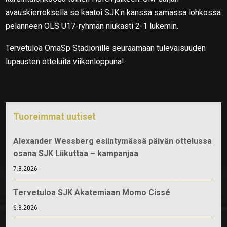
avauskierroksella se kaatoi SJK:n kanssa samassa lohkossa
pelanneen OLS U17-ryhmän niukasti 2-1 lukemin.
Tervetuloa OmaSp Stadionille seuraamaan tulevaisuuden
lupausten otteluita viikonloppuna!
Tuoreimmat uutiset
Alexander Wessberg esiintymässä päivän ottelussa
osana SJK Liikuttaa – kampanjaa
7.8.2026
Tervetuloa SJK Akatemiaan Momo Cissé
6.8.2026