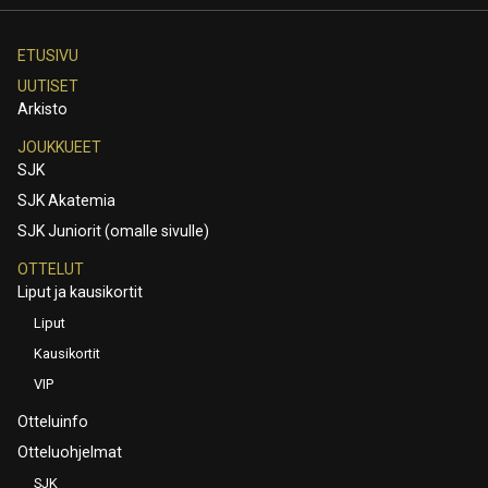
ETUSIVU
UUTISET
Arkisto
JOUKKUEET
SJK
SJK Akatemia
SJK Juniorit (omalle sivulle)
OTTELUT
Liput ja kausikortit
Liput
Kausikortit
VIP
Otteluinfo
Otteluohjelmat
SJK