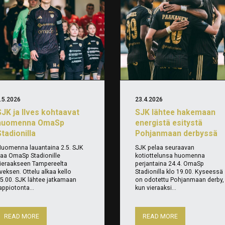
.5.2026
23.4.2026
SJK ja Ilves kohtaavat
SJK lähtee hakemaan
huomenna OmaSp
energistä esitystä
tadionilla
Pohjanmaan derbyssä
uomenna lauantaina 2.5. SJK
SJK pelaa seuraavan
aa OmaSp Stadionille
kotiottelunsa huomenna
ieraakseen Tampereelta
perjantaina 24.4. OmaSp
lveksen. Ottelu alkaa kello
Stadionilla klo 19.00. Kyseessä
5.00. SJK lähtee jatkamaan
on odotettu Pohjanmaan derby,
appiotonta...
kun vieraaksi...
READ MORE
READ MORE