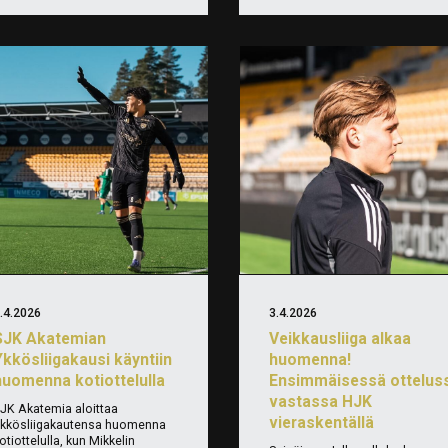
.4.2026
3.4.2026
SJK Akatemian
Veikkausliiga alkaa
Ykkösliigakausi käyntiin
huomenna!
huomenna kotiottelulla
Ensimmäisessä ottelus
vastassa HJK
JK Akatemia aloittaa
vieraskentällä
kkösliigakautensa huomenna
otiottelulla, kun Mikkelin