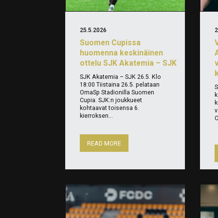
25.5.2026
2
Suomen Cupissa
huomenna keskinäinen
ottelu SJK Akatemia – SJK
SJK Akatemia – SJK 26.5. Klo
18:00 Tiistaina 26.5. pelataan
S
OmaSp Stadionilla Suomen
k
Cupia. SJK:n joukkueet
k
kohtaavat toisensa 6.
v
kierroksen...
O
READ MORE