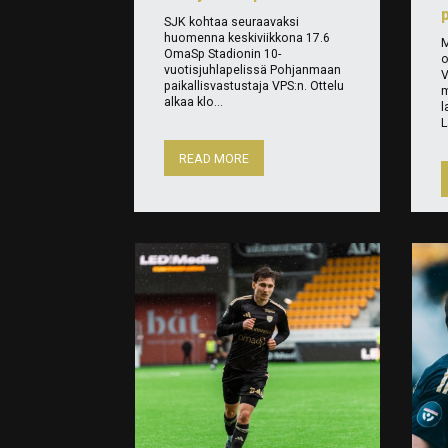
p
SJK kohtaa seuraavaksi
huomenna keskiviikkona 17.6
M
OmaSp Stadionin 10-
o
vuotisjuhlapelissä Pohjanmaan
V
paikallisvastustaja VPS:n. Ottelu
m
alkaa klo...
l
L
READ MORE