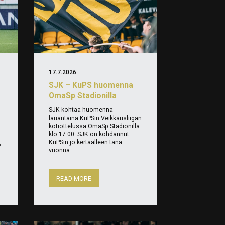
17.7.2026
SJK – KuPS huomenna
OmaSp Stadionilla
SJK kohtaa huomenna
lauantaina KuPSin Veikkausliigan
kotiottelussa OmaSp Stadionilla
klo 17:00. SJK on kohdannut
KuPSin jo kertaalleen tänä
o
vuonna...
READ MORE