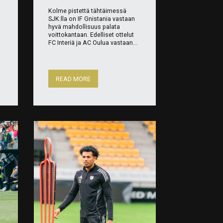
Kolme pistettä tähtäimessä
SJK:lla on IF Gnistania vastaan
hyvä mahdollisuus palata
voittokantaan. Edelliset ottelut
FC Interiä ja AC Oulua vastaan...
READ MORE