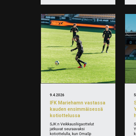
9.4.2026
5
IFK Mariehamn vastassa
kauden ensimmäisessä
kotiottelussa
SJK:n Veikkausliigaottelut
S
jatkuvat seuraavaksi
Y
kotiottelulla, kun OmaSp
k