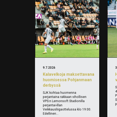
9.7.2026
3
Kalavelkoja maksettavana
huomisessa Pohjanmaan
v
derbyssä
S
4
SJK kohtaa huomenna
P
perjantaina rakkaan vihollisen
S
VPS:n Lemonsoft Stadionilla
p
perjantai-illan
Veikkausliigaottelussa klo 19:00.
Edellinen...