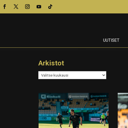
UUTISET
Arkistot
Arkistot