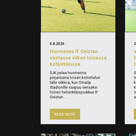
6.8.2026
2
Huomenna IF Gnistan
vastassa viikon toisessa
kotiottelussa
SJK pelaa huomenna
S
perjantaina toisen kotiottelun
m
tälle viikkoa, kun OmaSp
k
Stadionille saapuu vieraaksi
k
toinen helsinkiläisjoukkue IF
V
Gnistan....
a
READ MORE