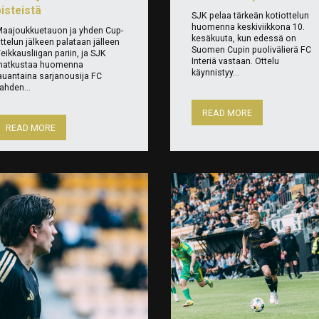
isteistä
SJK pelaa tärkeän kotiottelun
huomenna keskiviikkona 10.
aajoukkuetauon ja yhden Cup-
kesäkuuta, kun edessä on
ttelun jälkeen palataan jälleen
Suomen Cupin puolivälierä FC
eikkausliigan pariin, ja SJK
Interiä vastaan. Ottelu
atkustaa huomenna
käynnistyy...
auantaina sarjanousija FC
ahden...
READ MORE
READ MORE