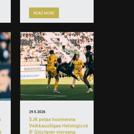
READ MORE
29.5.2026
n
SJK pelaa huomenna
Veikkausliigaa Helsingissä
ä
IF Gnistanin vieraana