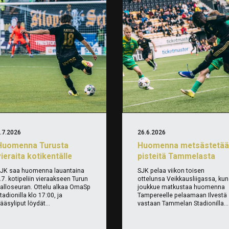
.7.2026
26.6.2026
Huomenna Turusta
Huomenna metsästetä
ieraita kotikentälle
pisteitä Tammelasta
JK saa huomenna lauantaina
SJK pelaa viikon toisen
.7. kotipeliin vieraakseen Turun
ottelunsa Veikkausliigassa, kun
alloseuran. Ottelu alkaa OmaSp
joukkue matkustaa huomenna
tadionilla klo 17:00, ja
Tampereelle pelaamaan Ilvestä
ääsyliput löydät...
vastaan Tammelan Stadionilla...