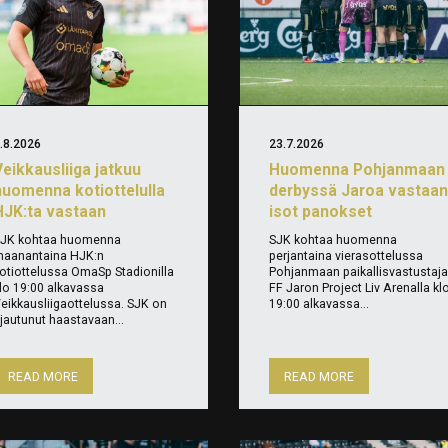
.8.2026
23.7.2026
Veikkausliiga jatkuu
Huomenna Pohjanmaan
huomenna kotiottelulla
derbyssä Jaroa vastaan
HJK:ta vastaan
isot panokset
JK kohtaa huomenna
SJK kohtaa huomenna
aanantaina HJK:n
perjantaina vierasottelussa
otiottelussa OmaSp Stadionilla
Pohjanmaan paikallisvastustaja
lo 19:00 alkavassa
FF Jaron Project Liv Arenalla kl
eikkausliigaottelussa. SJK on
19:00 alkavassa...
jautunut haastavaan...
READ MORE
READ MORE