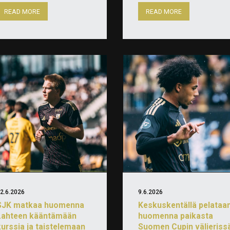
READ MORE
READ MORE
2.6.2026
9.6.2026
SJK matkaa huomenna
Keskuskentällä pelataa
Lahteen kääntämään
huomenna paikasta
kurssia ja taistelemaan
Suomen Cupin välieriss