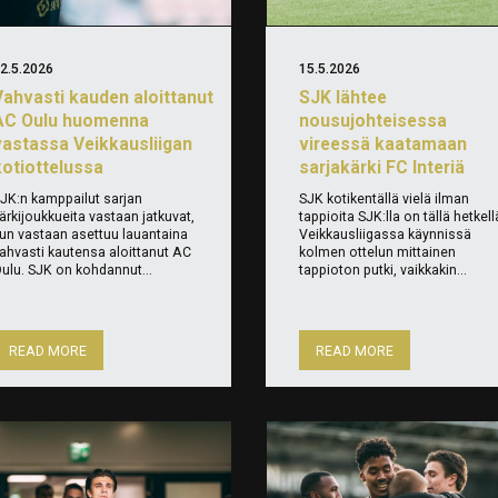
2.5.2026
15.5.2026
Vahvasti kauden aloittanut
SJK lähtee
AC Oulu huomenna
nousujohteisessa
vastassa Veikkausliigan
vireessä kaatamaan
kotiottelussa
sarjakärki FC Interiä
JK:n kamppailut sarjan
SJK kotikentällä vielä ilman
ärkijoukkueita vastaan jatkuvat,
tappioita SJK:lla on tällä hetkell
un vastaan asettuu lauantaina
Veikkausliigassa käynnissä
ahvasti kautensa aloittanut AC
kolmen ottelun mittainen
ulu. SJK on kohdannut...
tappioton putki, vaikkakin...
READ MORE
READ MORE