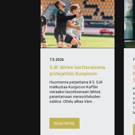
7.5.2026
1
SJK lähtee luottavaisena
pistejahtiin Kuopioon
S
Huomenna perjantaina 8.5. SJK
matkustaa Kuopioon KuPSin
H
vieraaksi tavoitteenaan lähteä
s
parantamaan vierasotteluiden
v
saldoa. Ottelu alkaa Väre...
I
1
t
READ MORE