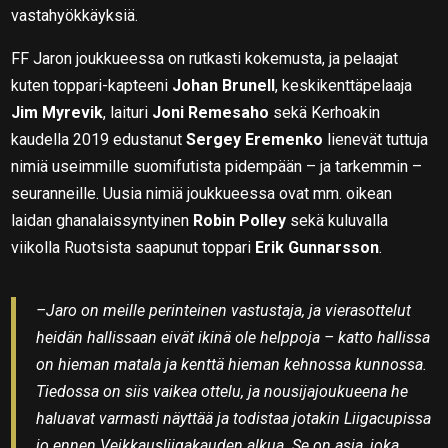
vastahyökkäyksiä.
FF Jaron joukkueessa on rutkasti kokemusta, ja pelaajat
kuten toppari-kapteeni
Johan Brunell
, keskikenttäpelaaja
Jim Myrevik
, laituri
Joni Remesaho
sekä Kerhoakin
kaudella 2019 edustanut
Sergey Eremenko
lienevät tuttuja
nimiä useimmille suomifutista pidempään – ja tarkemmin –
seuranneille. Uusia nimiä joukkueessa ovat mm. oikean
laidan ghanalaissyntyinen
Robin Polley
sekä kuluvalla
viikolla Ruotsista saapunut toppari
Erik Gunnarsson
.
–Jaro on meille perinteinen vastustaja, ja vierasottelut
heidän hallissaan eivät ikinä ole helppoja – katto hallissa
on hieman matala ja kenttä hieman kehnossa kunnossa.
Tiedossa on siis vaikea ottelu, ja nousijajoukueena he
haluavat varmasti näyttää ja todistaa jotakin Liigacupissa
jo ennen Veikkausliigakauden alkua. Se on asia, joka