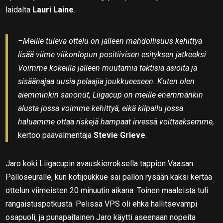
laidalta
Lauri Laine
.
–Meille tuleva ottelu on jälleen mahdollisuus kehittyä
lisää viime viikonlopun positiivisen esityksen jatkeeksi.
Voimme kokeilla jälleen muutamia taktisia asioita ja
sisäänajaa uusia pelaajia joukkueeseen. Kuten olen
aiemminkin sanonut, Liigacup on meille enemmänkin
alusta jossa voimme kehittyä, eikä kilpailu jossa
haluamme ottaa riskejä hampaat irvessä voittaaksemme,
kertoo päävalmentaja
Stevie Grieve
.
Jaro koki Liigacupin avauskierroksella tappion Vaasan
Palloseuralle, kun kotijoukkue sai pallon rysään kaksi kertaa
ottelun viimeisten 20 minuutin aikana. Toinen maaleista tuli
rangaistuspotkusta. Pelissä VPS oli ehkä hallitsevampi
osapuoli, ja punapaitainen Jaro käytti aseenaan nopeita