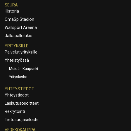
SEURA
Historia
OmaSp Stadion
Wallsport Areena
Jalkapallolukio
YRITYKSILLE
Palvelut yrityksille
Yhteistyössä
Meidän Kaupunki
Yrityskerho
YHTEYSTIEDOT
Yhteystiedot
Laskutusosoitteet
Rekrytointi
Tietosuojaseloste
VERKKOKAUPPA