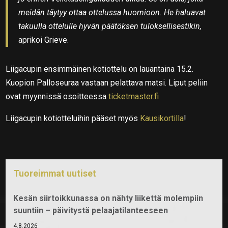
meidän täytyy ottaa ottelussa huomioon. He haluavat
takuulla ottelulle hyvän päätöksen tuloksellisestikin,
aprikoi Grieve.
Liigacupin ensimmäinen kotiottelu on lauantaina 15.2.
Kuopion Palloseuraa vastaan pelattava matsi. Liput peliin
ovat myynnissä osoitteessa
ticketmaster.fi
Liigacupin kotiotteluihin pääset myös
Kausikortilla
!
Tuoreimmat uutiset
Kesän siirtoikkunassa on nähty liikettä molempiin
suuntiin – päivitystä pelaajatilanteeseen
4.8.2026