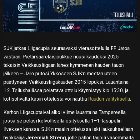
SJK jatkaa Liigacupia seuraavaksi vierasottelulla FF Jaroa
vastaan. Pietarsaarelaisjoukkue nousi kaudeksi 2025
takaisin Veikkausliigaan lähes kymmenen kauden tauon
jälkeen – Jaro putosi Ykköseen SJK:n mestaruuteen
päättyneen Veikkausliigakauden 2015 lopuksi. Lauantaina
1.2. Tellushallissa pelattava ottelu käynnistyy klo 15:30, ja
kotisohvalta käsin ottelusta voi nauttia
Ruudun välityksellä
.
Kerhon Liigacuptaival alkoi viime lauantaina Tampereella,
jossa se pelasi kelvollisella esityksellä 1–1-tasapelin
Ilveksen kanssa. SJK:n maalin ottelussa iski laukauksellaan
hyökkääjä
Jeremiah Streng
, jolle pallon tarjoili vasemmalta