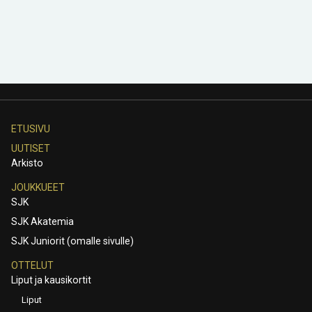
ETUSIVU
UUTISET
Arkisto
JOUKKUEET
SJK
SJK Akatemia
SJK Juniorit (omalle sivulle)
OTTELUT
Liput ja kausikortit
Liput