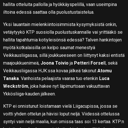
hallita otteluita pallolla ja hyökkäyspelillä, vaan useimpina
iltoina edessä saattaa olla puolustustaistelua.
Yksi lauantain mielenkiintoisimmista kysymyksistä onkin,
vetäytyykö KTP suosiolla puolustuskannalle vai yrittääkö se
hallita tapahtumia kotiyleisönsä edessä? Talven hankintojen
myötä kotkalaisilla on kelpo saumat menestyä
Veikkausliigassa, sillä joukkueeseen on liittynyt kaksi entistä
maajoukkuenimeä,
Joona Toivio
ja
Petteri Forsel
l, sekä
Veikkausliigassa HJK:ssa kovaa jälkeä takonut
Atomu
Tanaka
. Vanhoista pelaajista vaaraa tuo etenkin
Luca
Weckström
, joka hakee nyt läpimurtoaan vakuuttavan
Ykkösliiga-kauden jälkeen.
KTP ei onnistunut loistamaan vielä Liigacupissa, jossa se
voitti yhden ottelun ja hävisi loput neljä. Viidessä ottelussa
syntyi vain neljä maalia, kun omissa taas soi 13 kertaa. KTP:n