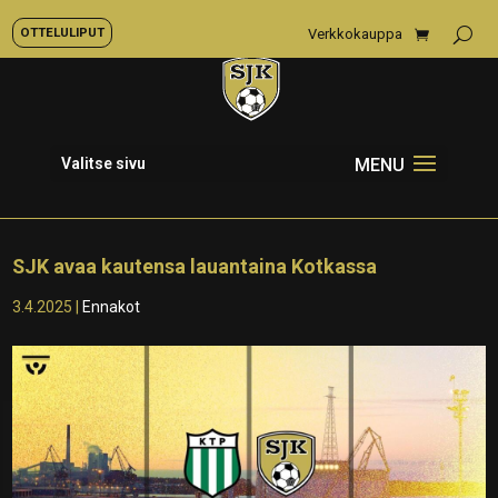
OTTELULIPUT
Verkkokauppa
Valitse sivu
SJK avaa kautensa lauantaina Kotkassa
3.4.2025
|
Ennakot