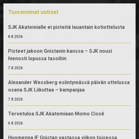
Tuoreimmat uutiset
SJK Akatemialle ei pisteitä lauantain kotiottelusta
8.8.2026
Pisteet jakoon Gnistanin kanssa – SJK nousi
hienosti lopussa tasoihin
7.8.2026
Alexander Wessberg esiintymässä päivän ottelussa
osana SJK Liikuttaa – kampanjaa
7.8.2026
Tervetuloa SJK Akatemiaan Momo Cissé
6.8.2026
Huomenna IF Gnistan vastassa viikon toisessa