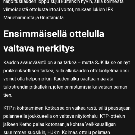
harjoituskauden loppu sujui kuitenkin hyvin, sillä kolmesta
viimeisestä ottelusta irtosi voitot, mukaan lukien IFK
Mariehamnista ja Gnistanista.
Ensimmäisellä ottelulla
valtava merkitys
Kauden avausvääntö on aina tärkeä – mutta SJK:lla se on nyt
poikkeuksellisen tärkeä, sillä alkukauden otteluohjelma olisi
voinut olla helpompikin. Kauden alku saattaa määrätä
tulostrendin pitkällekin, joten onnistumisia kaivataan saman
tien.
KTP:n kohtaaminen Kotkassa on vaikea rasti, sillä pääsarjaan
palanneella joukkueella on valtava näytönhalu. KTP-ottelun
jälkeen Kerho pelaa kotonaan ja kohtaa Veikkausliigan
suurimman suosikin, HJK:n. Kolmas ottelu pelataan