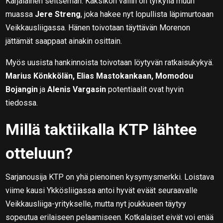
Karjalainen seitsemän. Kaksikon väliin on tyrkyllä muun
muassa
Jere Streng
, joka hakee nyt lopullista läpimurtoaan
Veikkausliigassa. Hänen toivotaan täyttävän Morenon
jättämät saappaat ainakin osittain.
Myös uusista hankinnoista toivotaan löytyvän ratkaisukykyä.
Marius Könkkölän, Elias Mastokankaan, Momodou
Bojangin
ja
Alenis Vargasin
potentiaalit ovat hyvin
tiedossa.
Millä taktiikalla KTP lähtee
otteluun?
Sarjanousija KTP on yhä pienoinen kysymysmerkki. Loistava
viime kausi Ykkösliigassa antoi hyvät eväät seuraavalle
Veikkausliiga-yritykselle, mutta nyt joukkueen täytyy
sopeutua erilaiseen pelaamiseen. Kotkalaiset eivät voi enää