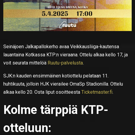
Seinäjoen Jalkapallokerho avaa Veikkausliiga-kautensa
lauantaina Kotkassa KTP:n vieraana. Ottelu alkaa kello 17, ja
voit seurata mittelöä
Ruutu-palvelusta
.
SJK:n kauden ensimmäinen kotiottelu pelataan 11.
huhtikuuta, jolloin HJK vierailee OmaSp Stadionilla. Ottelu
alkaa kello 20. Osta liput osoitteesta
Ticketmaster.fi
.
Kolme tärppiä KTP-
otteluun: