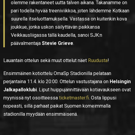
olemme rakentaneet uutta talven aikana. Takanamme on
pari todella hyvää treeniviikkoa, joten lähdemme Kotkaan
suurella itseluottamuksella. Vastassa on kuitenkin kova
joukkue, jonka uskon säilyttävän paikkansa
Veikkausliigassa tällä kaudella, sanoi SJK:n
päävalmentaja
Stevie Grieve
.
Lauantain ottelun sekä muut ottelut näet
Ruudusta
!
Ensimmäinen kotiottelu OmaSp Stadionilla pelataan
perjantaina 11.4. klo 20:00. Ottelun vastustajana on
Helsingin
Jalkapalloklubi
. Liput huippujännittävään kotiavaukseen ovat
myynissä nyt osoitteessa
ticketmaster.fi
. Osta lippusi
nopeasti, sillä parhaat paikat Suomen komeimmalla
stadionilla myydään ensimmäisenä.