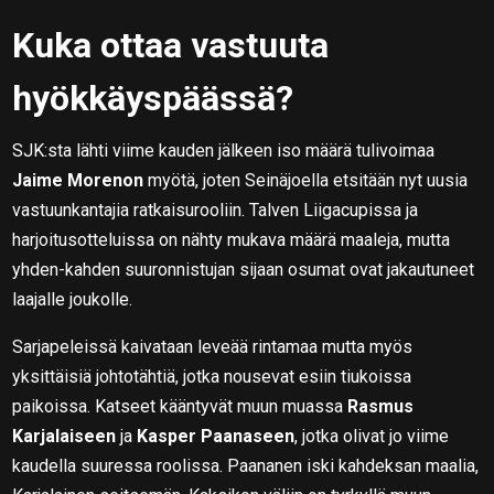
Kuka ottaa vastuuta
hyökkäyspäässä?
SJK:sta lähti viime kauden jälkeen iso määrä tulivoimaa
Jaime Morenon
myötä, joten Seinäjoella etsitään nyt uusia
vastuunkantajia ratkaisurooliin. Talven Liigacupissa ja
harjoitusotteluissa on nähty mukava määrä maaleja, mutta
yhden-kahden suuronnistujan sijaan osumat ovat jakautuneet
laajalle joukolle.
Sarjapeleissä kaivataan leveää rintamaa mutta myös
yksittäisiä johtotähtiä, jotka nousevat esiin tiukoissa
paikoissa. Katseet kääntyvät muun muassa
Rasmus
Karjalaiseen
ja
Kasper Paanaseen
, jotka olivat jo viime
kaudella suuressa roolissa. Paananen iski kahdeksan maalia,