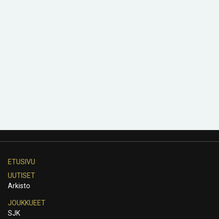
ETUSIVU
UUTISET
Arkisto
JOUKKUEET
SJK