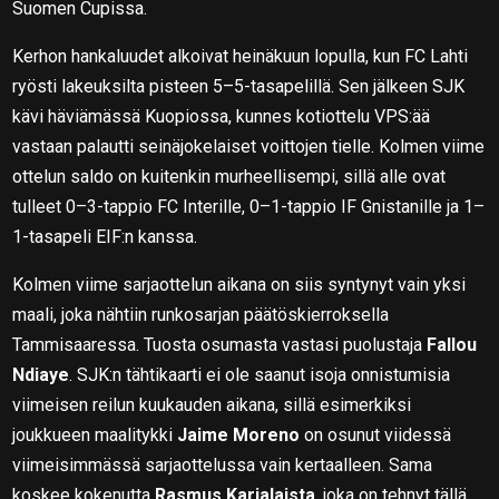
Suomen Cupissa.
Kerhon hankaluudet alkoivat heinäkuun lopulla, kun FC Lahti
ryösti lakeuksilta pisteen 5–5-tasapelillä. Sen jälkeen SJK
kävi häviämässä Kuopiossa, kunnes kotiottelu VPS:ää
vastaan palautti seinäjokelaiset voittojen tielle. Kolmen viime
ottelun saldo on kuitenkin murheellisempi, sillä alle ovat
tulleet 0–3-tappio FC Interille, 0–1-tappio IF Gnistanille ja 1–
1-tasapeli EIF:n kanssa.
Kolmen viime sarjaottelun aikana on siis syntynyt vain yksi
maali, joka nähtiin runkosarjan päätöskierroksella
Tammisaaressa. Tuosta osumasta vastasi puolustaja
Fallou
Ndiaye
. SJK:n tähtikaarti ei ole saanut isoja onnistumisia
viimeisen reilun kuukauden aikana, sillä esimerkiksi
joukkueen maalitykki
Jaime Moreno
on osunut viidessä
viimeisimmässä sarjaottelussa vain kertaalleen. Sama
koskee kokenutta
Rasmus Karjalaista
, joka on tehnyt tällä