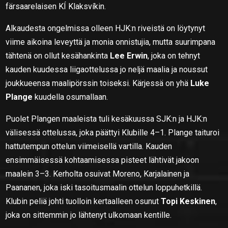
färsaarelaisen KÍ Klaksvíkin.
Alkaudesta ongelmissa olleen HJK:n riveistä on löytynyt
viime aikoina leveyttä ja monia onnistujia, mutta suurimpana
tähtenä on ollut kesähankinta
Lee Erwin
, joka on tehnyt
kauden kuudessa liigaottelussa jo neljä maalia ja noussut
joukkueensa maalipörssin toiseksi. Kärjessä on yhä
Luke
Plange
kuudella osumallaan.
Puolet Plangen maaleista tuli kesäkuussa SJK:n ja HJK:n
välisessä ottelussa, joka päättyi Klubille 4–1. Plange taituroi
hattutempun ottelun viimeisellä vartilla. Kauden
ensimmäisessä kohtaamisessa pisteet lähtivät jakoon
maalein 3–3. Kerholta osuivat Moreno, Karjalainen ja
Paananen, joka iski tasoitusmaalin ottelun loppuhetkillä.
Klubin peliä johti tuolloin kertaalleen osunut
Topi Keskinen
,
joka on sittemmin jo lähtenyt ulkomaan kentille.