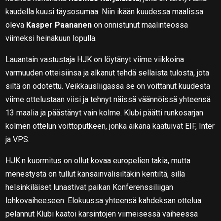
kaudella kuusi täysosumaa. Niin ikään kuudessa maalissa
oleva
Kasper Paananen
on onnistunut maalinteossa
viimeksi heinäkuun lopulla.
Lauantain vastustaja HJK on löytänyt viime viikkoina
varmuuden otteisiinsa ja alkanut tehdä sellaista tulosta, jota
siltä on odotettu. Veikkausliigassa se on voittanut kuudesta
viime ottelustaan viisi ja tehnyt näissä väännöissä yhteensä
13 maalia ja päästänyt vain kolme. Klubi päätti runkosarjan
kolmen ottelun voittoputkeen, jonka aikana kaatuivat EIF, Inter
ja VPS.
HJK:n kuormitus on ollut kovaa europelien takia, mutta
menestystä on tullut kansainvälisiltäkin kentiltä, sillä
helsinkiläiset lunastivat paikan Konferenssiliigan
lohkovaiheeseen. Elokuussa yhteensä kahdeksan ottelua
pelannut Klubi kaatoi karsintojen viimeisessä vaiheessa