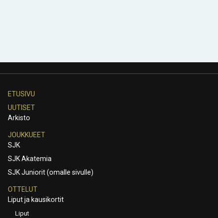
ETUSIVU
UUTISET
Arkisto
JOUKKUEET
SJK
SJK Akatemia
SJK Juniorit (omalle sivulle)
OTTELUT
Liput ja kausikortit
Liput