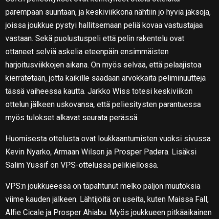
parempaan suuntaan, ja keskiviikkona nähtiin jo hyviä jaksoja,
joissa joukkue pystyi hallitsemaan peliä kovaa vastustajaa
vastaan. Sekä puolustuspeli että pelin rakentelu ovat
ottaneet selviä askelia eteenpäin ensimmäisten
harjoitusviikkojen aikana. On myös selvää, että pelaajistoa
kierrätetään, jotta kaikille saadaan arvokkaita peliminuutteja
tässä vaiheessa kautta. Jarkko Wiss totesi keskiviikon
ottelun jälkeen uskovansa, että peliesitysten parantuessa
myös tulokset alkavat seurata perässä.
Huomisesta ottelusta ovat loukkaantumisten vuoksi sivussa
Kevin Nyarko, Armaan Wilson ja Prosper Padera. Lisäksi
Salim Yussif on VPS-ottelussa pelikiellossa.
VPS:n joukkueessa on tapahtunut melko paljon muutoksia
viime kauden jälkeen. Lähtijöitä on useita, kuten Maissa Fall,
Alfie Cicale ja Prosper Ahiabu. Myös joukkueen pitkäaikainen