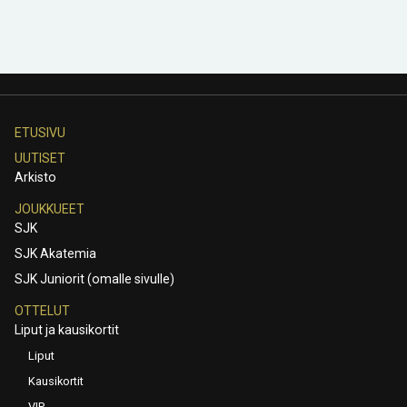
ETUSIVU
UUTISET
Arkisto
JOUKKUEET
SJK
SJK Akatemia
SJK Juniorit (omalle sivulle)
OTTELUT
Liput ja kausikortit
Liput
Kausikortit
VIP