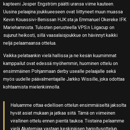
kapteeni Jesper Engström päätti uransa viime kauteen.
Uusina pelaajina joukkueeseen ovat liittyneet muun muassa
Kevin Kouassivi-Benissan HJK:sta ja Emmanuel Okereke IFK
Mariehamnista. Tulosten perusteella VPS:n Liigacup on
sujunut heikosti, sillä vaasalaisjoukkue on hävinnyt kaikki
neljä pelaamaansa ottelua.
Vaikka pelataankin vielä hallissa ja ne kesän kuumimmat
kamppailut ovat edessä myöhemmin, huominen ottelu on
ensimmäinen Pohjanmaan derby usealle pelaajalle sekä
myös uudelle päävalmentajalle Jarkko Wissille, joka odottaa
kohtaamista mielenkiinnolla.
Haluamme ottaa edellisen ottelun ensimmäiseltä jaksolta
hyvät asiat mukaan ja jatkaa siitä. Tämä on viimeinen
virallinen ottelu ennen pientä taukoa. Tiistaina pelaamme
vielä Akatemiaa vastaan keskinäisen harjoitusottelun,