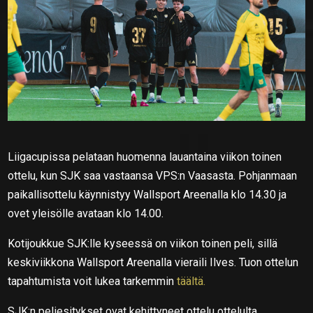
Liigacupissa pelataan huomenna lauantaina viikon toinen
ottelu, kun SJK saa vastaansa VPS:n Vaasasta. Pohjanmaan
paikallisottelu käynnistyy Wallsport Areenalla klo 14.30 ja
ovet yleisölle avataan klo 14.00.
Kotijoukkue SJK:lle kyseessä on viikon toinen peli, sillä
keskiviikkona Wallsport Areenalla vieraili Ilves. Tuon ottelun
tapahtumista voit lukea tarkemmin
täältä.
SJK:n peliesitykset ovat kehittyneet ottelu ottelulta