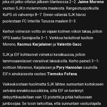
joka oli jatko-ottelun jälkeen tilanteessa 2–2.
Jaime Moreno
vastasi SJK:n molemmista maaleista. Rangaistuspotkuilla
KuPS oli vahvempi 8–7. Ennen välierää SJK hävisi
puolestaan FC Interille Turussa maalein 0–3.
Kerhon viimeisin voitto on vajaan kolmen viikon takaa, jolloin
VPS kaatui Seinäjoella 3–1. Verkkoa heiluttivat tuolloin
Moreno,
Rasmus Karjalaine
n ja
Valentin Gasc
.
SJK ja EIF kohtasivat viimeksi kesäkuussa, jolloin
tammisaarelaiset vierailivat lakeuksilla. Kerho paineli 3–1-
voittoon Morenon, Karjalaisen ja
Pyry Hannolan
osumilla.
EIF:n ainokaisesta vastasi
Tiemoko Fofana
.
Vaikeuksistaan huolimatta SJK lähtee sunnuntain koitokseen
selvänä ennakkosuosikkina, sillä EIF on kerännyt
debyyttikaudellaan vain 12 pistettä ja pitää hallussaan
jumbosijaa. Se tosin tarkoittaa, että sunnuntain vastustajalla