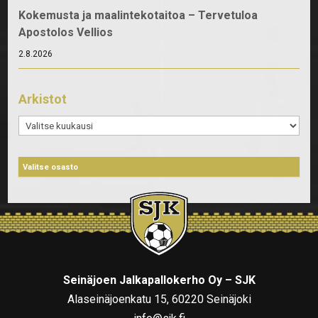
Kokemusta ja maalintekotaitoa – Tervetuloa
Apostolos Vellios
2.8.2026
Arkistot
Arkistot
Seinäjoen Jalkapallokerho Oy – SJK
Alaseinäjoenkatu 15, 60220 Seinäjoki