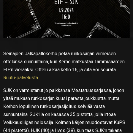
Seinäjoen Jalkapallokerho pelaa runkosarjan viimeisen
ottelunsa sunnuntaina, kun Kerho matkustaa Tammisaareen
EIF:n vieraaksi. Ottelu alkaa kello 16, ja sitä voi seurata
Ruutu-palvelusta
.
SJK on varmistanut jo paikkansa Mestaruussarjassa, johon
yltää mukaan runkosarjan kuusi parasta joukkuetta, mutta
Kerhon lopullinen runkosarjasijoitus selviää vasta
sunnuntaina. SJK:lla on kasassa 35 pistettä, jolla irtoaa
Veikkausliigan nelossija. Kolmen kärjen muodostavat KuPS
(44 pistettä), HJK (40) ja Ilves (38), kun taas SJK:n takana