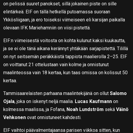
on pelissä suuret panokset, sillä jokainen piste on sille
elintärkeä. EIF on tällä hetkellä putoamassa suoraan
Ykkösliigaan, ja ero toiseksi viimeiseen eli karsijan paikalla
olevaan IFK Mariehamniin on viisi pistettä.
EIF:n viimeisestä voitosta on kohta kulunut kaksi kuukautta,
ja se ei ole tänä aikana kerännyt yhtäkään sarjapistettä. Tilillä
on nyt seitsemän peräkkäistä tappiota maalierolla 2–25. EIF
on voittanut 21 ottelustaan vain kolme ja onnistunut
maalinteossa vain 18 kertaa, kun taas omissa on kolissut 50
kertaa.
Tammisaarelaisten parhaana maalintekijänä on ollut
Salomo
Ojala
, joka on iskenyt neljä maalia.
Lucas Kaufmann
on
kolmessa maalissa, ja Fofana,
Noah Lundström
sekä
Väinö
Vehkonen
ovat onnistuneet kahdesti.
EIF vaihtoi päävalmentajaansa parisen viikkoa sitten, kun