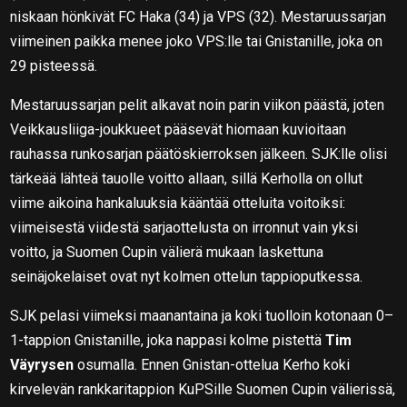
niskaan hönkivät FC Haka (34) ja VPS (32). Mestaruussarjan
viimeinen paikka menee joko VPS:lle tai Gnistanille, joka on
29 pisteessä.
Mestaruussarjan pelit alkavat noin parin viikon päästä, joten
Veikkausliiga-joukkueet pääsevät hiomaan kuvioitaan
rauhassa runkosarjan päätöskierroksen jälkeen. SJK:lle olisi
tärkeää lähteä tauolle voitto allaan, sillä Kerholla on ollut
viime aikoina hankaluuksia kääntää otteluita voitoiksi:
viimeisestä viidestä sarjaottelusta on irronnut vain yksi
voitto, ja Suomen Cupin välierä mukaan laskettuna
seinäjokelaiset ovat nyt kolmen ottelun tappioputkessa.
SJK pelasi viimeksi maanantaina ja koki tuolloin kotonaan 0–
1-tappion Gnistanille, joka nappasi kolme pistettä
Tim
Väyrysen
osumalla. Ennen Gnistan-ottelua Kerho koki
kirvelevän rankkaritappion KuPSille Suomen Cupin välierissä,