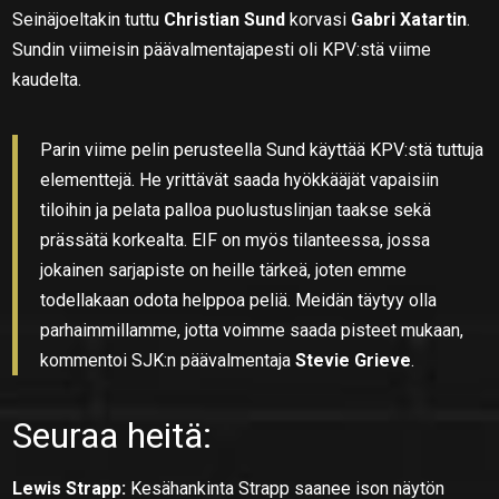
Seinäjoeltakin tuttu
Christian Sund
korvasi
Gabri Xatartin
.
Sundin viimeisin päävalmentajapesti oli KPV:stä viime
kaudelta.
Parin viime pelin perusteella Sund käyttää KPV:stä tuttuja
elementtejä. He yrittävät saada hyökkääjät vapaisiin
tiloihin ja pelata palloa puolustuslinjan taakse sekä
prässätä korkealta. EIF on myös tilanteessa, jossa
jokainen sarjapiste on heille tärkeä, joten emme
todellakaan odota helppoa peliä. Meidän täytyy olla
parhaimmillamme, jotta voimme saada pisteet mukaan,
kommentoi SJK:n päävalmentaja
Stevie Grieve
.
Seuraa heitä:
Lewis Strapp:
Kesähankinta Strapp saanee ison näytön