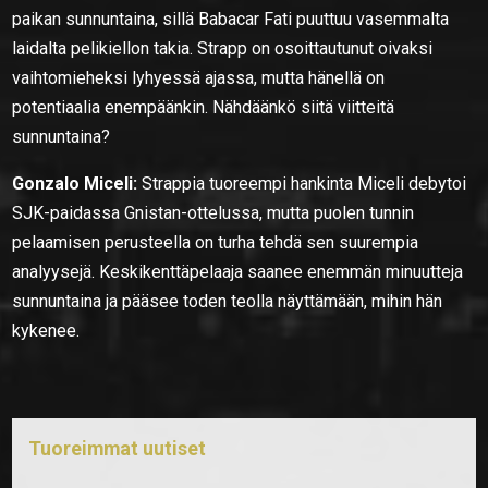
paikan sunnuntaina, sillä Babacar Fati puuttuu vasemmalta
laidalta pelikiellon takia. Strapp on osoittautunut oivaksi
vaihtomieheksi lyhyessä ajassa, mutta hänellä on
potentiaalia enempäänkin. Nähdäänkö siitä viitteitä
sunnuntaina?
Gonzalo Miceli:
Strappia tuoreempi hankinta Miceli debytoi
SJK-paidassa Gnistan-ottelussa, mutta puolen tunnin
pelaamisen perusteella on turha tehdä sen suurempia
analyysejä. Keskikenttäpelaaja saanee enemmän minuutteja
sunnuntaina ja pääsee toden teolla näyttämään, mihin hän
kykenee.
Tuoreimmat uutiset