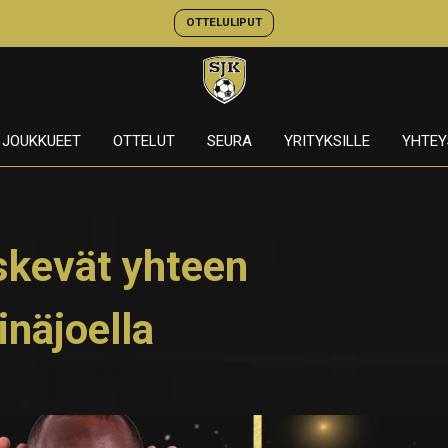
OTTELULIPUT
JOUKKUEET
OTTELUT
SEURA
YRITYKSILLE
YHTEY
skevät yhteen
inäjoella