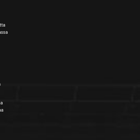
tta
sassa
n
aa
aa