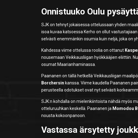
Onnistuuko Oulu pysäyt
SJK on tehnyt jokaisessa ottelussaan yhden maalin
isoa kuvaa katsoessa Kerho on ollut vastustajiaan 
selvästi enemmänkin osumia kuin neljä, joka on yht
Kahdessa viime ottelussa roolia on ottanut
Kaspe
nousemaan Veikkausliigan hyökkääjien eliittiin. N
osumat Maarianhaminassa.
Paananen on tällä hetkellä Veikkausliigan maalipö
Borchersin
kanssa. Viime kaudella Paananen pain
perusteella odotukset ovat nyt selvästi korkeamm
SJK:n kohdalla on mielenkiintoista nähdä myös m
otteluruuhkan keskellä. Paananen ja
Momodou B
nousta kokoonpanoon.
Vastassa ärsytetty jouk