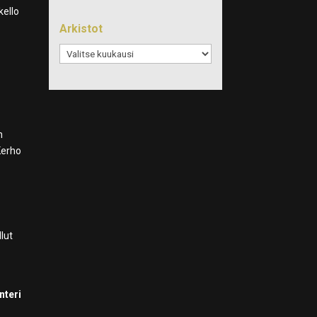
kello
Arkistot
Arkistot
n
Kerho
lut
nteri