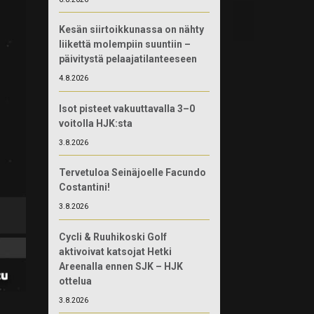
Kesän siirtoikkunassa on nähty
liikettä molempiin suuntiin –
päivitystä pelaajatilanteeseen
4.8.2026
Isot pisteet vakuuttavalla 3–0
voitolla HJK:sta
3.8.2026
Tervetuloa Seinäjoelle Facundo
Costantini!
3.8.2026
Cycli & Ruuhikoski Golf
aktivoivat katsojat Hetki
Areenalla ennen SJK – HJK
ottelua
3.8.2026