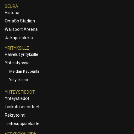
SEURA
Historia
OmaSp Stadion
Wallsport Areena
Jalkapallolukio
YRITYKSILLE
Palvelut yrityksille
Yhteistyössä
Meidän Kaupunki
Yrityskerho
YHTEYSTIEDOT
Yhteystiedot
Laskutusosoitteet
Rekrytointi
Tietosuojaseloste
VERKKOKAUPPA