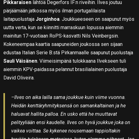
Pikkaraisen
lähtöä Degerfors IF:n riveihin. Ilves joutuu
pärjäämään jatkossa myös ilman portugalilaista
laitapuolustaja
Jorginhoa
. Joukkueeseen on saapunut myös
uutta verta, kun se kiinnitti marraskuun lopussa aiemmin
mainitun 17-vuotiaan RoPS-kasvatti Nils Veinbergsin.
Kokeneempaa kaartia saapuneiden joukossa sen sijaan
edustaa Italian Serie B:stä Pirkanmaalle saapunut puolustaja
Sauli Väisänen
. Viimeisimpänä tulokkaana Ilvekseen tuli
aiemmin KPV-paidassa pelannut brasilialainen puolustaja
David Oliveira.
–Ilves on aika lailla sama joukkue kuin viime vuonna.
Heidän kenttäryhmityksensä on samankaltainen ja he
haluavat hallita palloa. En usko että he muuttavat
pelityyliään ensi kaudelle. Ilves on hyvä joukkue joka on
vaikea voittaa. Se kykenee nousemaan tappioltakin