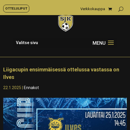
OTTELULIPUT
Verkkokauppa
Valitse sivu
Liigacupin ensimmäisessä ottelussa vastassa on
Ilves
22.1.2025
|
Ennakot