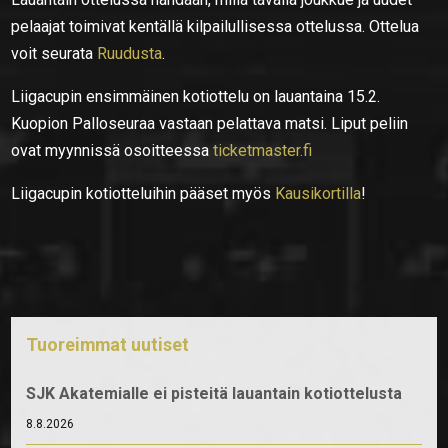
pelaajat toimivat kentällä kilpailullisessa ottelussa. Ottelua
voit seurata
Ruudusta
.
Liigacupin ensimmäinen kotiottelu on lauantaina 15.2.
Kuopion Palloseuraa vastaan pelattava matsi. Liput peliin
ovat myynnissä osoitteessa
ticketmaster.fi
Liigacupin kotiotteluihin pääset myös
Kausikortilla
!
Tuoreimmat uutiset
SJK Akatemialle ei pisteitä lauantain kotiottelusta
8.8.2026