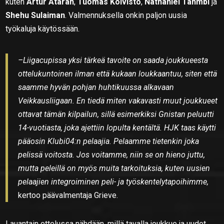
kuten
Artur Atarah
,
Tuomas Koivisto
,
Nathaniel Tahmbi
ja
Shehu Sulaiman
. Valmennuksella onkin paljon uusia
työkaluja käytössään.
–Liigacupissa yksi tärkeä tavoite on saada joukkueesta
ottelukuntoinen ilman että kukaan loukkaantuu, siten että
saamme hyvän pohjan huhtikuussa alkavaan
Veikkausliigaan. En tiedä miten vakavasti muut joukkueet
ottavat tämän kilpailun, sillä esimerkiksi Gnistan peluutti
14-vuotiasta, joka ajettiin lopulta kentältä. HJK taas käytti
pääosin Klubi04:n pelaajia. Pelaamme tietenkin joka
pelissä voitosta. Jos voitamme, niin se on hieno juttu,
mutta peleillä on myös muita tarkoituksia, kuten uusien
pelaajien integroiminen peli- ja työskentelytapoihimme,
kertoo päävalmentaja Grieve.
Lauantain ottelussa nähdään, millä tavalla joukkue ja uudet