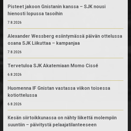
Pisteet jakoon Gnistanin kanssa – SJK nousi
hienosti lopussa tasoihin
7.8.2026
Alexander Wessberg esiintymässä päivän ottelussa
osana SJK Liikuttaa – kampanjaa
7.8.2026
Tervetuloa SJK Akatemiaan Momo Cissé
6.8.2026
Huomenna IF Gnistan vastassa viikon toisessa
kotiottelussa
6.8.2026
Kesän siirtoikkunassa on nähty liikettä molempiin
suuntiin – päivitystä pelaajatilanteeseen