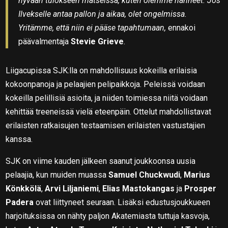
hyvään tulokseen matseissa, kuten olemme nähneet. Jos
Ilvekselle antaa pallon ja aikaa, olet ongelmissa.
Yritämme, että niin ei pääse tapahtumaan,
ennakoi
päävalmentaja
Stevie Grieve
.
Liigacupissa SJK:lla on mahdollisuus kokeilla erilaisia
kokoonpanoja ja pelaajien pelipaikkoja. Peleissä voidaan
kokeilla pelillisiä asioita, ja niiden toimiessa niitä voidaan
kehittää treeneissä vielä eteenpäin. Ottelut mahdollistavat
erilaisten ratkaisujen testaamisen erilaisten vastustajien
kanssa.
SJK on viime kauden jälkeen saanut joukkoonsa uusia
pelaajia, kun muiden muassa
Samuel Chuckwudi
,
Marius
Könkkölä
,
Arvi Liljaniemi
,
Elias Mastokangas
ja
Prosper
Padera
ovat liittyneet seuraan. Lisäksi edustusjoukkueen
harjoituksissa on nähty paljon Akatemiasta tuttuja kasvoja,