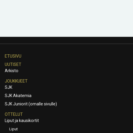
ETUSIVU
UUTISET
Arkisto
JOUKKUEET
SJK
SJK Akatemia
SJK Juniorit (omalle sivulle)
OTTELUT
Liput ja kausikortit
Liput