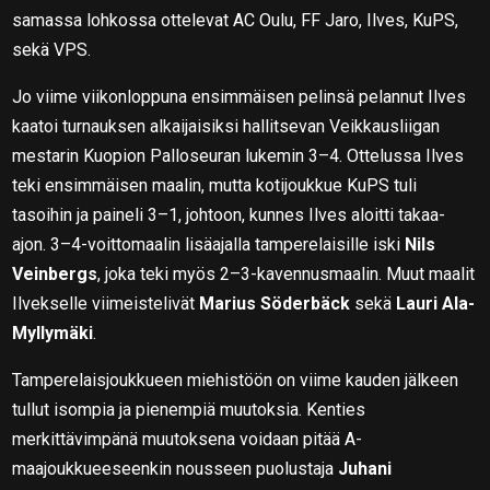
samassa lohkossa ottelevat AC Oulu, FF Jaro, Ilves, KuPS,
sekä VPS.
Jo viime viikonloppuna ensimmäisen pelinsä pelannut Ilves
kaatoi turnauksen alkaijaisiksi hallitsevan Veikkausliigan
mestarin Kuopion Palloseuran lukemin 3–4. Ottelussa Ilves
teki ensimmäisen maalin, mutta kotijoukkue KuPS tuli
tasoihin ja paineli 3–1, johtoon, kunnes Ilves aloitti takaa-
ajon. 3–4-voittomaalin lisäajalla tamperelaisille iski
Nils
Veinbergs
, joka teki myös 2–3-kavennusmaalin. Muut maalit
Ilvekselle viimeistelivät
Marius Söderbäck
sekä
Lauri Ala-
Myllymäki
.
Tamperelaisjoukkueen miehistöön on viime kauden jälkeen
tullut isompia ja pienempiä muutoksia. Kenties
merkittävimpänä muutoksena voidaan pitää A-
maajoukkueeseenkin nousseen puolustaja
Juhani