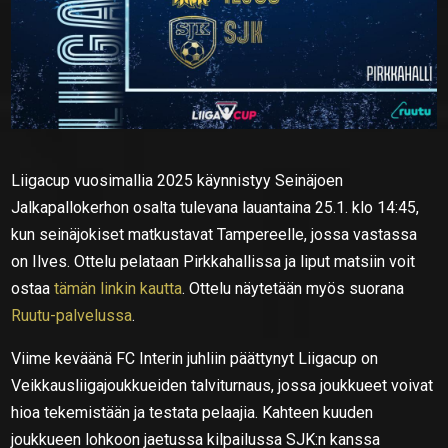
Liigacup vuosimallia 2025 käynnistyy Seinäjoen
Jalkapallokerhon osalta tulevana lauantaina 25.1. klo 14:45,
kun seinäjokiset matkustavat Tampereelle, jossa vastassa
on Ilves. Ottelu pelataan Pirkkahallissa ja liput matsiin voit
ostaa
tämän linkin kautta
. Ottelu näytetään myös suorana
Ruutu-palvelussa
.
Viime keväänä FC Interin juhliin päättynyt Liigacup on
Veikkausliigajoukkueiden talviturnaus, jossa joukkueet voivat
hioa tekemistään ja testata pelaajia. Kahteen kuuden
joukkueen lohkoon jaetussa kilpailussa SJK:n kanssa