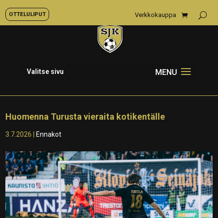
OTTELULIPUT
Verkkokauppa
Valitse sivu
Huomenna Turusta vieraita kotikentälle
3.7.2026
|
Ennakot