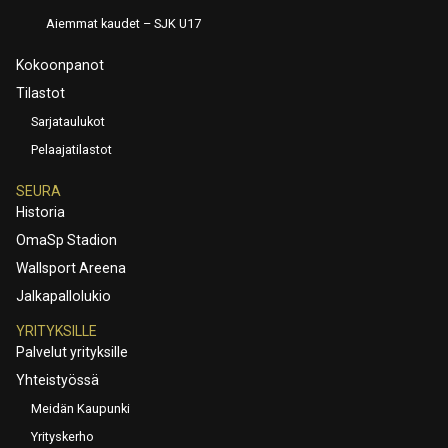
Aiemmat kaudet – SJK U17
Kokoonpanot
Tilastot
Sarjataulukot
Pelaajatilastot
SEURA
Historia
OmaSp Stadion
Wallsport Areena
Jalkapallolukio
YRITYKSILLE
Palvelut yrityksille
Yhteistyössä
Meidän Kaupunki
Yrityskerho