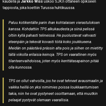
kaudella ja
Jarkko Wiss
uskoo SJK:n ottaneen opikseen
tappiosta, joka koettiin Turussa huhtikuussa.
Paluu kotikentälle parin ihan kohtalaisen vierastuloksen
kanssa. Kohdattiin TPS alkukaudesta ja siinä pelissä
oltiin kyllä pahasti telineissä. He puolustavat vahvasti
eteenpäin ja tekevät kovasti töitä koko joukkueena.
Meidän on päästävä prässin alta pois ja siihen on mietitty
tällä viikolla erilaisia keinoja. TPS on vaarallinen myös
tilanteenvaihdoissa, joten myös kenttätasapainon pitää
olla kunnossa.
TPS on ollut vahvoilla, jos he ovat tehneet avausmaalin ja
vaikka heillä on yksi nimimies poissa loukkaantumisen
takia, niin he ovat pystyneet osoittamaan, että muutkin
pelaajat pystyvät olemaan vaarallisia.