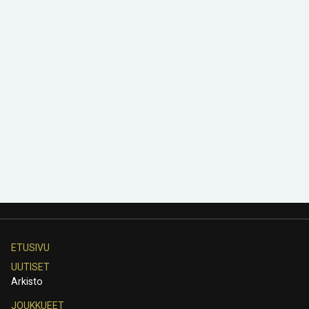
ETUSIVU
UUTISET
Arkisto
JOUKKUEET