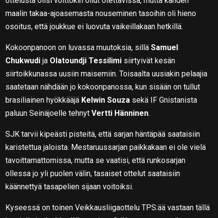
ottelusta olisi voittokin ollut otettavissa, mutta kahden
maalin takaa-ajoasemasta nouseminen tasoihin oli hieno
osoitus, että joukkue ei luovuta vaikeillakaan hetkillä.
Kokoonpanoon on luvassa muutoksia, sillä
Samuel
Chukwudi
ja
Olatoundji Tessilimi
siirtyivät kesän
siirtoikkunassa uusiin maisemiin. Toisaalta uusiakin pelaajia
saatetaan nähdään jo kokoonpanossa, kun sisään on tullut
brasiliainen hyökkääjä
Kelwin Souza
sekä IF Gnistanista
paluun Seinäjoelle tehnyt
Vertti Hänninen
.
SJK tarvii kipeästi pisteitä, että sarjan häntäpää saataisiin
karistettua jaloista. Mestaruussarjan paikkakaan ei ole vielä
tavoittamattomissa, mutta se vaatisi, että runkosarjan
ollessa jo yli puolen välin, tasaiset ottelut saataisiin
käännettyä tasapelien sijaan voitoiksi.
Kyseessä on toinen Veikkausliigaottelu TPS:ää vastaan tällä