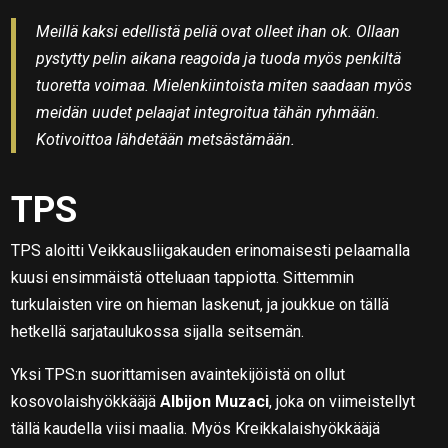
Meillä kaksi edellistä peliä ovat olleet ihan ok. Ollaan
pystytty pelin aikana reagoida ja tuoda myös penkiltä
tuoretta voimaa. Mielenkiintoista miten saadaan myös
meidän uudet pelaajat integroitua tähän ryhmään.
Kotivoittoa lähdetään metsästämään.
TPS
TPS aloitti Veikkausliigakauden erinomaisesti pelaamalla
kuusi ensimmäistä otteluaan tappiotta. Sittemmin
turkulaisten vire on hieman laskenut, ja joukkue on tällä
hetkellä sarjataulukossa sijalla seitsemän.
Yksi TPS:n suorittamisen avaintekijöistä on ollut
kosovolaishyökkääjä
Albijon Muzaci
, joka on viimeistellyt
tällä kaudella viisi maalia. Myös Kreikkalaishyökkääjä